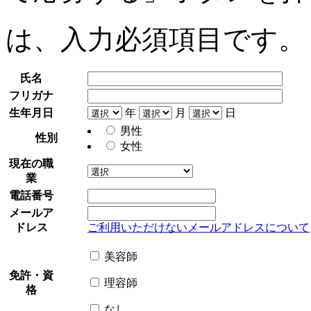
は、入力必須項目です。
氏名
フリガナ
生年月日
年
月
日
男性
性別
女性
現在の職
業
電話番号
メールア
ドレス
ご利用いただけないメールアドレスについて
美容師
免許・資
理容師
格
なし