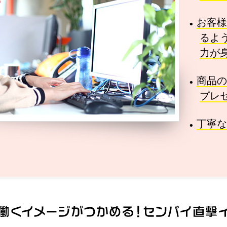
お客様
るよ
力が
商品の
プレ
丁寧な