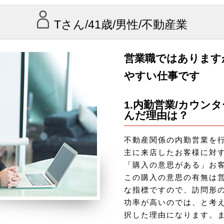
Tさん/41歳/男性/不動産業
営業職ではあります
やすい仕事です
1.内勤営業/カウン
んだ理由は？
不動産関係の内勤営業を
主に来店したお客様に対
「購入の意思がある」お
この購入の意思の有無は
な指標ですので、訪問形
功率が高いのでは、と考
択した理由になります。