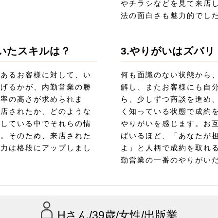
やチラシなどを見て来店
法の面白さも魅力的でし
ついたスキルは？
3.やりがいはズバリ
があるお客様に対して、い
何も面識のない状態から
あげるかが、内勤営業の勝
解し、またお客様にも自
約率の高さが求められま
ら、少しずつ商談を進め
来店されたか、どのような
く知っている状態で成約
をしている中でそれらの情
やりがいを感じます。お
す。そのため、来店された
ばいるほど、「あなたが
能力は格段にアップしまし
よ」と人柄で成約を取れ
勤営業の一番のやりがい
Hさん/39歳/女性/出版業