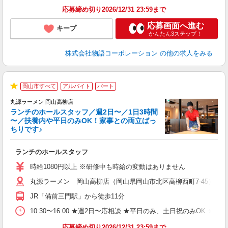
応募締め切り2026/12/31 23:59まで
応募画面へ進む
キープ
かんたん3ステップ！
株式会社物語コーポレーション
の他の求人をみる
岡山市すべて
アルバイト
パート
★
丸源ラーメン 岡山高柳店
ランチのホールスタッフ／週2日〜／1日3時間
〜／扶養内や平日のみOK！家事との両立ばっ
ちりです♪
一
ランチのホールスタッフ
入
活
時給1080円以上 ※研修中も時給の変動はありません
（
丸源ラーメン 岡山高柳店（岡山県岡山市北区高柳西町7-45）
n
日
JR「備前三門駅」から徒歩11分
煙
あ
10:30〜16:00 ★週2日〜応相談 ★平日のみ、土日祝のみO
応募締め切り2026/12/31 23:59まで