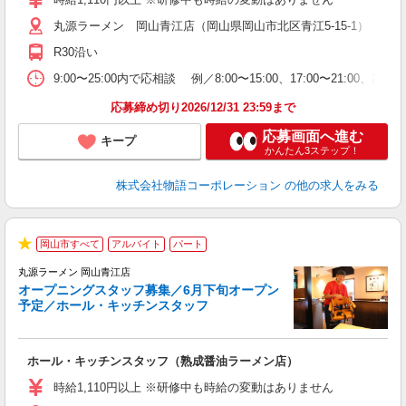
活
丸源ラーメン 岡山青江店（岡山県岡山市北区青江5-15-1） ★6
短
の
R30沿い
ル
特
9:00〜25:00内で応相談 例／8:00〜15:00、17:00〜
応募締め切り2026/12/31 23:59まで
応募画面へ進む
キープ
かんたん3ステップ！
株式会社物語コーポレーション
の他の求人をみる
岡山市すべて
アルバイト
パート
★
丸源ラーメン 岡山青江店
オープニングスタッフ募集／6月下旬オープン
予定／ホール・キッチンスタッフ
◎
ホール・キッチンスタッフ（熟成醤油ラーメン店）
入
活
時給1,110円以上 ※研修中も時給の変動はありません
O