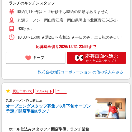
ランチのキッチンスタッフ
入
活
時給1,110円以上 ※研修中も時給の変動はありません
（
丸源ラーメン 岡山青江店（岡山県岡山市北区青江5-15-1） ★6
n
の
R30沿い
グ
割
10:30〜16:00 ★週2日〜応相談 ★平日のみ、土日祝のみO
応募締め切り2026/12/31 23:59まで
応募画面へ進む
キープ
かんたん3ステップ！
株式会社物語コーポレーション
の他の求人をみる
岡山市すべて
アルバイト
パート
★
丸源ラーメン 岡山青江店
オープニングスタッフ募集／6月下旬オープン
予定／開店準備&ランチ
店
ホール仕込みスタッフ／開店準備、ランチ業務
入