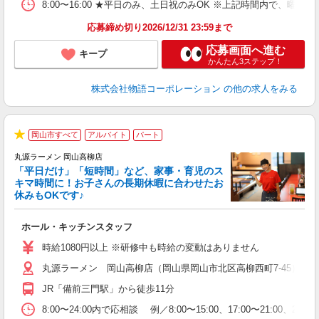
食
8:00〜16:00 ★平日のみ、土日祝のみOK ※上記時間内で
応募締め切り2026/12/31 23:59まで
応募画面へ進む
キープ
かんたん3ステップ！
株式会社物語コーポレーション
の他の求人をみる
岡山市すべて
アルバイト
パート
★
丸源ラーメン 岡山高柳店
「平日だけ」「短時間」など、家事・育児のス
キマ時間に！お子さんの長期休暇に合わせたお
休みもOKです♪
の
ホール・キッチンスタッフ
入
学
時給1080円以上 ※研修中も時給の変動はありません
活
丸源ラーメン 岡山高柳店（岡山県岡山市北区高柳西町7-45）
短
の
JR「備前三門駅」から徒歩11分
ル
特
8:00〜24:00内で応相談 例／8:00〜15:00、17:00