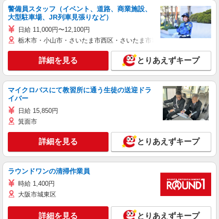
警備員スタッフ（イベント、道路、商業施設、
大型駐車場、JR列車見張りなど）
日給 11,000円〜12,100円
栃木市・小山市・さいたま市西区・さいたま市岩槻区・久喜市・蓮田
詳細を見る
とりあえずキープ
マイクロバスにて教習所に通う生徒の送迎ドラ
イバー
日給 15,850円
箕面市
詳細を見る
とりあえずキープ
ラウンドワンの清掃作業員
時給 1,400円
大阪市城東区
詳細を見る
とりあえずキープ