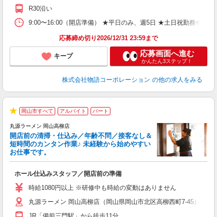
日
R30沿い
上
な
9:00〜16:00（開店準備） ★平日のみ、週5日 ★土日祝勤
応募締め切り2026/12/31 23:59まで
応募画面へ進む
キープ
かんたん3ステップ！
株式会社物語コーポレーション
の他の求人をみる
岡山市すべて
アルバイト
パート
★
丸源ラーメン 岡山高柳店
開店前の清掃・仕込み／年齢不問／接客なし＆
短時間のカンタン作業♪ 未経験から始めやすい
お仕事です。
得
ホール仕込みスタッフ／開店前の準備
入
婦
時給1080円以上 ※研修中も時給の変動はありません
～
丸源ラーメン 岡山高柳店（岡山県岡山市北区高柳西町7-45）
不
日
JR「備前三門駅」から徒歩11分