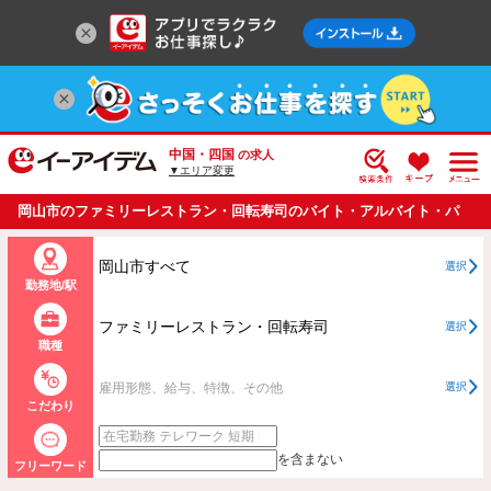
中国・四国
の求人
▼エリア変更
岡山市のファミリーレストラン・回転寿司のバイト・アルバイト・パ
ートの求人情報一覧
岡山市すべて
選択
勤務地/駅
ファミリーレストラン・回転寿司
選択
職種
雇用形態、給与、特徴、その他
選択
こだわり
を含まない
フリーワード