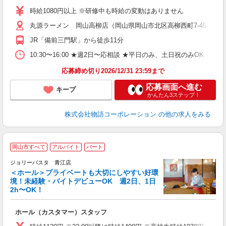
活
時給1080円以上 ※研修中も時給の変動はありません
（
丸源ラーメン 岡山高柳店（岡山県岡山市北区高柳西町7-45）
n
の
JR「備前三門駅」から徒歩11分
グ
割
10:30〜16:00 ★週2日〜応相談 ★平日のみ、土日祝のみO
応募締め切り2026/12/31 23:59まで
応募画面へ進む
キープ
かんたん3ステップ！
株式会社物語コーポレーション
の他の求人をみる
岡山市すべて
アルバイト
パート
ジョリーパスタ 青江店
＜ホール＞プライベートも大切にしやすい好環
境！未経験・バイトデビューOK 週2日、1日
2h〜OK！
ま
ホール（カスタマー）スタッフ
未
（