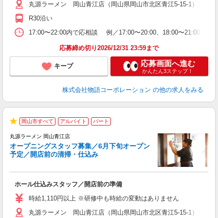
丸源ラーメン 岡山青江店（岡山県岡山市北区青江5-15-1） ★6
務
ー
R30沿い
食
17:00〜22:00内で応相談 例／17:00〜20:00、18:0
応募締め切り2026/12/31 23:59まで
応募画面へ進む
キープ
かんたん3ステップ！
株式会社物語コーポレーション
の他の求人をみる
岡山市すべて
アルバイト
パート
★
丸源ラーメン 岡山青江店
＼
オープニングスタッフ募集／6月下旬オープン
予定／開店前の清掃・仕込み
す
ホール仕込みスタッフ／開店前の準備
入
婦
時給1,110円以上 ※研修中も時給の変動はありません
～
丸源ラーメン 岡山青江店（岡山県岡山市北区青江5-15-1） ★6
不