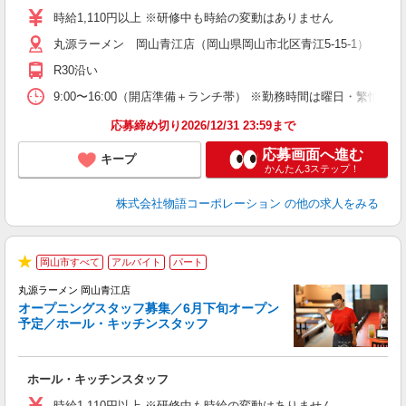
活
時給1,110円以上 ※研修中も時給の変動はありません
（
丸源ラーメン 岡山青江店（岡山県岡山市北区青江5-15-1） ★6
中
自
R30沿い
業
食
9:00〜16:00（開店準備＋ランチ帯） ※勤務時間は曜日・
応募締め切り2026/12/31 23:59まで
応募画面へ進む
キープ
かんたん3ステップ！
株式会社物語コーポレーション
の他の求人をみる
岡山市すべて
アルバイト
パート
★
丸源ラーメン 岡山青江店
オープニングスタッフ募集／6月下旬オープン
予定／ホール・キッチンスタッフ
ト
ホール・キッチンスタッフ
入
学
時給1,110円以上 ※研修中も時給の変動はありません