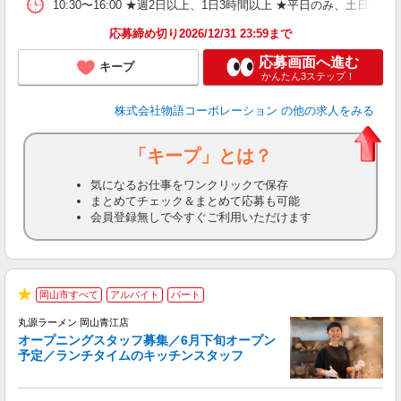
あ
10:30〜16:00 ★週2日以上、1日3時間以上 ★平日のみ、
応募締め切り2026/12/31 23:59まで
応募画面へ進む
キープ
かんたん3ステップ！
株式会社物語コーポレーション
の他の求人をみる
「キープ」とは？
気になるお仕事をワンクリックで保存
まとめてチェック＆まとめて応募も可能
会員登録無しで今すぐご利用いただけます
未
岡山市すべて
アルバイト
パート
★
は
丸源ラーメン 岡山青江店
オープニングスタッフ募集／6月下旬オープン
予定／ランチタイムのキッチンスタッフ
た