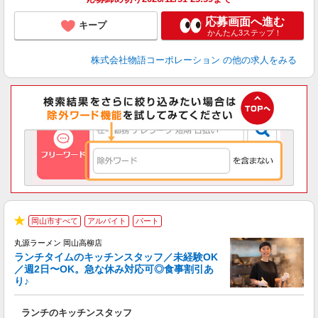
応募画面へ進む
キープ
かんたん3ステップ！
株式会社物語コーポレーション
の他の求人をみる
岡山市すべて
アルバイト
パート
で
★
丸源ラーメン 岡山高柳店
ランチタイムのキッチンスタッフ／未経験OK
／週2日〜OK。急な休み対応可◎食事割引あ
り♪
お
ランチのキッチンスタッフ
入