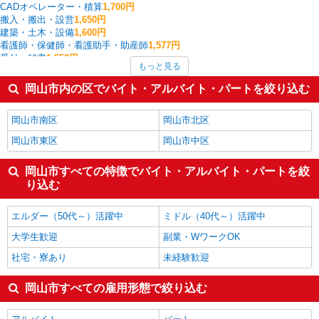
CADオペレーター・積算
1,700円
搬入・搬出・設営
1,650円
建築・土木・設備
1,600円
看護師・保健師・看護助手・助産師
1,577円
受付・秘書
1,550円
もっと見る
クレーン・玉掛
1,500円
中型（2t・4t）ドライバー
1,480円
岡山市内の区でバイト・アルバイト・パートを絞り込む
バス
1,475円
家電・携帯販売
1,435円
岡山市南区
岡山市北区
岡山県の他の職種の平均時給を見る
岡山市東区
岡山市中区
岡山市すべての特徴でバイト・アルバイト・パートを絞
り込む
エルダー（50代～）活躍中
ミドル（40代～）活躍中
大学生歓迎
副業・WワークOK
社宅・寮あり
未経験歓迎
岡山市すべての雇用形態で絞り込む