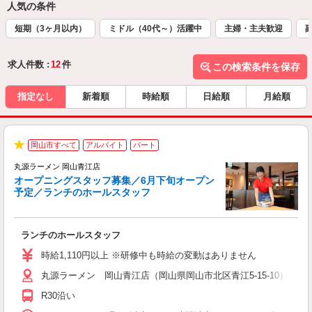
人気の条件
短期（3ヶ月以内）
ミドル（40代～）活躍中
主婦・主夫歓迎
求人件数 :
12
件
この検索条件を保存
指定なし
新着順
時給順
日給順
月給順
週
岡山市すべて
アルバイト
パート
★
丸源ラーメン 岡山青江店
オープニングスタッフ募集／6月下旬オープン
予定／ランチのホールスタッフ
躍
ランチのホールスタッフ
入
活
時給1,110円以上 ※研修中も時給の変動はありません
（
丸源ラーメン 岡山青江店（岡山県岡山市北区青江5-15-10） ★
n
日
R30沿い
煙