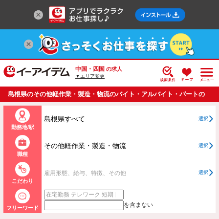
中国・四国
の求人
▼エリア変更
島根県のその他軽作業・製造・物流のバイト・アルバイト・パートの
求人情報一覧
島根県すべて
選択
勤務地/駅
その他軽作業・製造・物流
選択
職種
雇用形態、給与、特徴、その他
選択
こだわり
を含まない
フリーワード