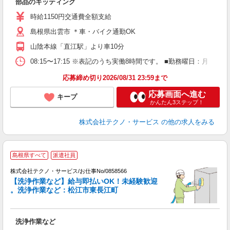
部品のキッティング
履
週
時給1150円交通費全額支給
通
島根県出雲市 ＊車・バイク通勤OK
山陰本線「直江駅」より車10分
08:15〜17:15 ※表記のうち実働8時間です。 ■勤務曜日：月
応募締め切り2026/08/31 23:59まで
応募画面へ進む
キープ
かんたん3ステップ！
株式会社テクノ・サービス
の他の求人をみる
島根県すべて
派遣社員
株式会社テクノ・サービス/お仕事No/0858566
【洗浄作業など】給与即払いOK！未経験歓迎
。洗浄作業など：松江市東長江町
手
洗浄作業など
履