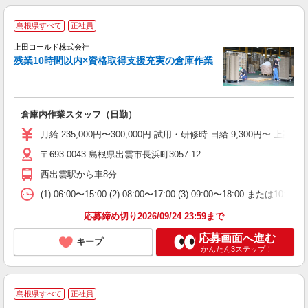
島根県すべて
正社員
ッ
上田コールド株式会社
定
残業10時間以内×資格取得支援充実の倉庫作業
未
ン
あ
倉庫内作業スタッフ（日勤）
月給 235,000円〜300,000円 試用・研修時 日給 9,300円〜 
〒693-0043 島根県出雲市長浜町3057-12
西出雲駅から車8分
(1) 06:00〜15:00 (2) 08:00〜17:00 (3) 09:00〜18:00 ま
応募締め切り2026/09/24 23:59まで
応募画面へ進む
キープ
かんたん3ステップ！
島根県すべて
正社員