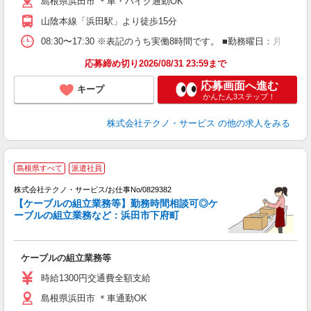
島根県浜田市 ＊車・バイク通勤OK
山陰本線「浜田駅」より徒歩15分
08:30〜17:30 ※表記のうち実働8時間です。 ■勤務曜日：月
応募締め切り2026/08/31 23:59まで
応募画面へ進む
キープ
かんたん3ステップ！
株式会社テクノ・サービス
の他の求人をみる
島根県すべて
派遣社員
株式会社テクノ・サービス/お仕事No/0829382
【ケーブルの組立業務等】勤務時間相談可◎ケ
ーブルの組立業務など：浜田市下府町
ッ
ケーブルの組立業務等
履
高
時給1300円交通費全額支給
島根県浜田市 ＊車通勤OK