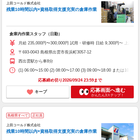
ッ
上田コールド株式会社
定
残業10時間以内×資格取得支援充実の倉庫作業
未
ル
与
倉庫内作業スタッフ（日勤）
月給 235,000円〜300,000円 試用・研修時 日給 9,300円〜 
〒693-0043 島根県出雲市長浜町3057-12
西出雲駅から車8分
(1) 06:00〜15:00 (2) 08:00〜17:00 (3) 09:00〜18:00 ま
応募締め切り2026/09/24 23:59まで
応募画面へ進む
キープ
かんたん3ステップ！
島根県すべて
正社員
い
上田コールド株式会社
安
残業10時間以内×資格取得支援充実の倉庫作業
未