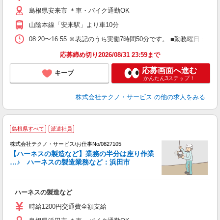
島根県安来市 ＊車・バイク通勤OK
山陰本線「安来駅」より車10分
08:20〜16:55 ※表記のうち実働7時間50分です。 ■勤務曜
応募締め切り2026/08/31 23:59まで
応募画面へ進む
キープ
かんたん3ステップ！
株式会社テクノ・サービス
の他の求人をみる
島根県すべて
派遣社員
株式会社テクノ・サービス/お仕事No/0827105
【ハーネスの製造など】業務の半分は座り作業
…♪ ハーネスの製造業務など：浜田市
プ
ハーネスの製造など
履
週
時給1200円交通費全額支給