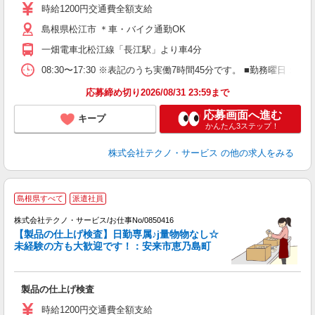
高
時給1200円交通費全額支給
勤
島根県松江市 ＊車・バイク通勤OK
り
一畑電車北松江線「長江駅」より車4分
08:30〜17:30 ※表記のうち実働7時間45分です。 ■勤務曜日
応募締め切り2026/08/31 23:59まで
応募画面へ進む
キープ
かんたん3ステップ！
株式会社テクノ・サービス
の他の求人をみる
島根県すべて
派遣社員
株式会社テクノ・サービス/お仕事No/0850416
【製品の仕上げ検査】日勤専属♪j量物物なし☆
未経験の方も大歓迎です！：安来市恵乃島町
す
製品の仕上げ検査
履
週
時給1200円交通費全額支給