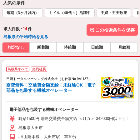
人気の条件
短期（3ヶ月以内）
ミドル（40代～）活躍中
主婦・主夫歓迎
求人件数 :
14
件
この検索条件を保存
島根県の平均時給を見る
指定なし
新着順
時給順
日給順
月給順
◎
島根県すべて
契約社員
n
日研トータルソーシング株式会社（お仕事No.9A1137）
ー
寮費無料！交通費全額支給！未経験OK！電子
z
部品を包装する機械オペレーター
談
W
電子部品を包装する機械オペレーター
ク
費
時給1500円 別途交通費全額支給 ＜月収＞ 342000円以上可 144H＋残業
り
島根県大田市
JR山陰本線 大田市駅 車10分