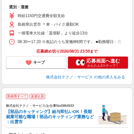
大
選別・運搬
履
週
時給1150円交通費全額支給
め
島根県出雲市 ＊車・バイク通勤OK
一畑電車大社線「遥堪駅」より徒歩13分
08:30〜17:20 ※表記のうち実働8時間です。 ■勤務曜日：月
応募締め切り2026/08/31 23:59まで
応募画面へ進む
キープ
かんたん3ステップ！
株式会社テクノ・サービス
の他の求人をみる
島根県すべて
派遣社員
株式会社テクノ・サービス/お仕事No/0864933
【部品のキッティング】給与即払いOK！長期
就業可能な職場！部品のキッティング業務など
：出雲市
オ