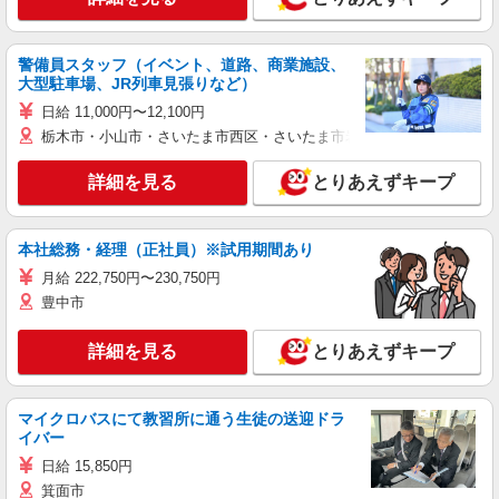
警備員スタッフ（イベント、道路、商業施設、
大型駐車場、JR列車見張りなど）
日給 11,000円〜12,100円
栃木市・小山市・さいたま市西区・さいたま市岩槻区・久喜市・蓮田
詳細を見る
とりあえずキープ
本社総務・経理（正社員）※試用期間あり
月給 222,750円〜230,750円
豊中市
詳細を見る
とりあえずキープ
マイクロバスにて教習所に通う生徒の送迎ドラ
イバー
日給 15,850円
箕面市