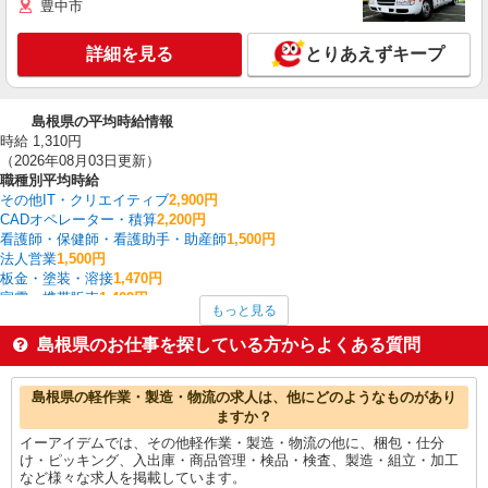
豊中市
詳細を見る
とりあえずキープ
島根県の平均時給情報
時給 1,310円
（2026年08月03日更新）
職種別平均時給
その他IT・クリエイティブ
2,900円
CADオペレーター・積算
2,200円
看護師・保健師・看護助手・助産師
1,500円
法人営業
1,500円
板金・塗装・溶接
1,470円
家電・携帯販売
1,409円
もっと見る
その他飲食・フード
1,400円
その他教育・保育
1,400円
島根県のお仕事を探している方からよくある質問
雑貨・コスメ販売
1,363円
製造・組立・加工
1,356円
島根県の他の職種の平均時給を見る
島根県の軽作業・製造・物流の求人は、他にどのようなものがあり
ますか？
イーアイデムでは、その他軽作業・製造・物流の他に、梱包・仕分
け・ピッキング、入出庫・商品管理・検品・検査、製造・組立・加工
など様々な求人を掲載しています。