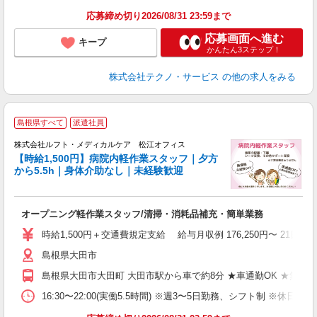
応募締め切り2026/08/31 23:59まで
応募画面へ進む
キープ
かんたん3ステップ！
株式会社テクノ・サービス
の他の求人をみる
＼
島根県すべて
派遣社員
株式会社ルフト・メディカルケア 松江オフィス
【時給1,500円】病院内軽作業スタッフ｜夕方
から5.5h｜身体介助なし｜未経験歓迎
内
入
オープニング軽作業スタッフ/清掃・消耗品補充・簡単業務
時給1,500円＋交通費規定支給 給与月収例 176,250円〜 21日出勤
島根県大田市
島根県大田市大田町 大田市駅から車で約8分 ★車通勤OK ★無
16:30〜22:00(実働5.5時間) ※週3〜5日勤務、シフト制