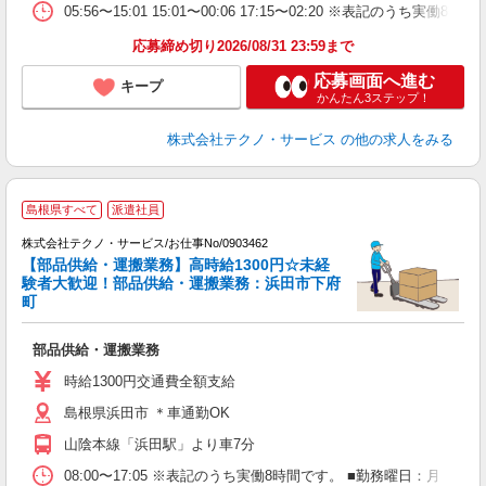
05:56〜15:01 15:01〜00:06 17:15〜02:20 ※表記
応募締め切り2026/08/31 23:59まで
応募画面へ進む
キープ
かんたん3ステップ！
株式会社テクノ・サービス
の他の求人をみる
島根県すべて
派遣社員
株式会社テクノ・サービス/お仕事No/0903462
【部品供給・運搬業務】高時給1300円☆未経
験者大歓迎！部品供給・運搬業務：浜田市下府
町
フ
部品供給・運搬業務
履
ミ
時給1300円交通費全額支給
売
島根県浜田市 ＊車通勤OK
得
山陰本線「浜田駅」より車7分
08:00〜17:05 ※表記のうち実働8時間です。 ■勤務曜日：月