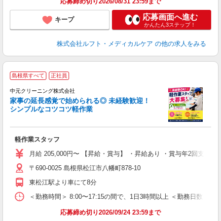
応募締め切り2026/08/31 23:59まで
応募画面へ進む
キープ
かんたん3ステップ！
株式会社ルフト・メディカルケア
の他の求人をみる
＼
島根県すべて
正社員
中
中元クリーニング株式会社
家事の延長感覚で始められる◎ 未経験歓迎！
シンプルなコツコツ軽作業
見
即
学
軽作業スタッフ
り
月給 205,000円〜 【昇給・賞与】 ・昇給あり ・賞与年2回支給
〒690-0025 島根県松江市八幡町878-10
東松江駅より車にて8分
＜勤務時間＞ 8:00〜17:15の間で、1日3時間以上 ＜勤務日数
応募締め切り2026/09/24 23:59まで