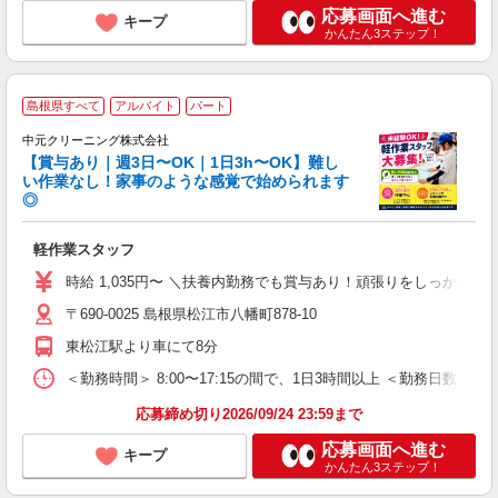
応募画面へ進む
キープ
かんたん3ステップ！
島根県すべて
アルバイト
パート
い
以
中元クリーニング株式会社
数
【賞与あり｜週3日〜OK｜1日3h〜OK】難し
い作業なし！家事のような感覚で始められます
◎
★
即
軽作業スタッフ
学
時給 1,035円〜 ＼扶養内勤務でも賞与あり！頑張りをしっかり評
り
〒690-0025 島根県松江市八幡町878-10
東松江駅より車にて8分
＜勤務時間＞ 8:00〜17:15の間で、1日3時間以上 ＜勤務日数＞
応募締め切り2026/09/24 23:59まで
応募画面へ進む
キープ
かんたん3ステップ！