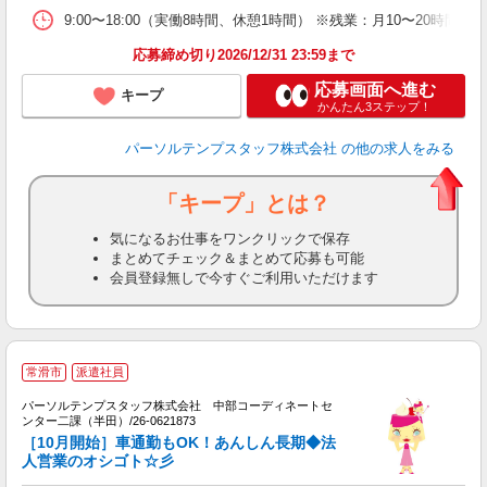
9:00〜18:00（実働8時間、休憩1時間） ※残業：月10〜20時
応募締め切り2026/12/31 23:59まで
応募画面へ進む
キープ
かんたん3ステップ！
パーソルテンプスタッフ株式会社
の他の求人をみる
「キープ」とは？
気になるお仕事をワンクリックで保存
まとめてチェック＆まとめて応募も可能
会員登録無しで今すぐご利用いただけます
常滑市
派遣社員
法
パーソルテンプスタッフ株式会社 中部コーディネートセ
勤
ンター二課（半田）/26-0621873
未
［10月開始］車通勤もOK！あんしん長期◆法
人営業のオシゴト☆彡