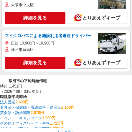
大阪市中央区
詳細を見る
とりあえずキープ
マイクロバスによる施設利用者送迎ドライバー
日給 10,900円〜10,900円
神戸市須磨区
詳細を見る
とりあえずキープ
常滑市の平均時給情報
時給 1,451円
（2026年08月03日更新）
職種別平均時給
法人営業
2,400円
看護師・保健師・看護助手・助産師
2,100円
英会話・語学関連
2,070円
イベント・キャンペーン
2,000円
その他オフィスワーク・事務
1,725円
ガイド・ツアコン・旅行関連
1,600円