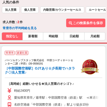
人気の条件
法人営業
個人営業
内勤営業/カウンターセールス
ルートセール
求人件数 :
2
件
この検索条件を保存
常滑市の平均時給を見る
指定なし
新着順
時給順
日給順
月給順
■
常滑市
派遣社員
パーソルテンプスタッフ株式会社 中部コーディネートセ
勤
ンター二課（半田）/26-0558191
未
［中部国際空港駅］OJTあり☆彡長期でハタラ
ク◇法人営業♪
［高時給］経験いかせる★法人営業のオシゴト♪
時給2400円
愛知県常滑市／最寄駅：中部国際空港（鉄道）駅 ≪車通勤可≫
名鉄空港線「中部国際空港（鉄道）」駅より徒歩10分