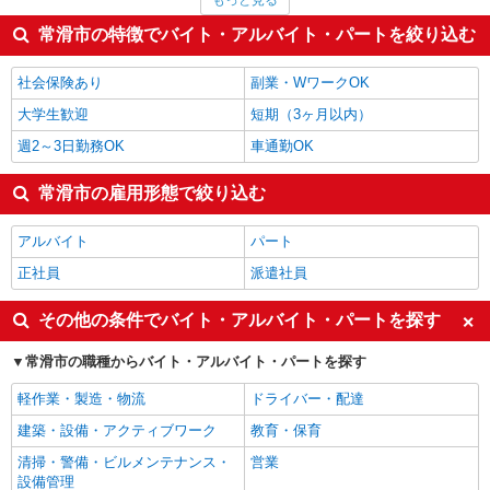
もっと見る
飲食店
1,600円
その他飲食・フード
1,600円
常滑市の特徴でバイト・アルバイト・パートを絞り込む
インストラクター
1,600円
カフェ・ダイニング
1,550円
社会保険あり
副業・WワークOK
常滑市の他の職種の平均時給を見る
大学生歓迎
短期（3ヶ月以内）
週2～3日勤務OK
車通勤OK
常滑市の雇用形態で絞り込む
アルバイト
パート
正社員
派遣社員
その他の条件でバイト・アルバイト・パートを探す
常滑市の職種からバイト・アルバイト・パートを探す
軽作業・製造・物流
ドライバー・配達
建築・設備・アクティブワーク
教育・保育
清掃・警備・ビルメンテナンス・
営業
設備管理