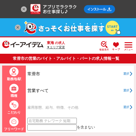
東海
の求人
▼エリア変更
常滑市の営業のバイト・アルバイト・パートの求人情報一覧
常滑市
選択
勤務地/駅
営業すべて
選択
職種
雇用形態、給与、特徴、その他
選択
こだわり
を含まない
フリーワード