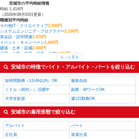
安城市の平均時給情報
時給 1,414円
（2026年08月03日更新）
職種別平均時給
その他IT・クリエイティブ
2,500円
システムエンジニア・プログラマー
2,100円
英会話・語学関連
2,070円
イベント・キャンペーン
2,000円
建築・土木・設備
2,000円
経理・人事・労務・総務・法務
1,650円
もっと見る
ホテル・ブライダル・葬祭
1,600円
ラウンダー
1,600円
安城市の特徴でバイト・アルバイト・パートを絞り込む
製造・組立・加工
1,564円
フォークリフト
1,520円
短時間勤務（1日4h以内）OK
服装自由
安城市の他の職種の平均時給を見る
ミドル（40代～）活躍中
副業・WワークOK
大学生歓迎
週1日勤務OK
安城市の雇用形態で絞り込む
アルバイト
パート
正社員
派遣社員