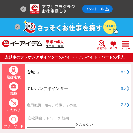
東海
の求人
▼エリア変更
安城市のテレホンアポインターのバイト・アルバイト・パートの求人
情報一覧
安城市
選択
勤務地/駅
テレホンアポインター
選択
職種
雇用形態、給与、特徴、その他
選択
こだわり
を含まない
フリーワード