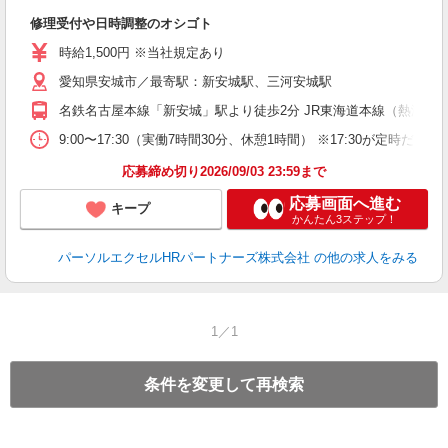
ど
修理受付や日時調整のオシゴト
未
時給1,500円 ※当社規定あり
愛知県安城市／最寄駅：新安城駅、三河安城駅
名鉄名古屋本線「新安城」駅より徒歩2分 JR東海道本線（熱海－米
9:00〜17:30（実働7時間30分、休憩1時間） ※17:30が定時
応募締め切り2026/09/03 23:59まで
応募画面へ進む
キープ
かんたん3ステップ！
パーソルエクセルHRパートナーズ株式会社
の他の求人をみる
1／1
条件を変更して再検索