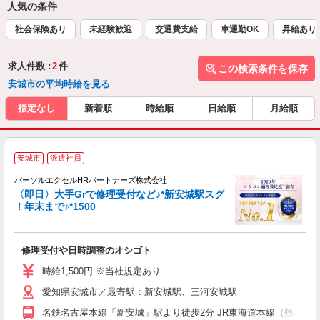
人気の条件
社会保険あり
未経験歓迎
交通費支給
車通勤OK
昇給あり
求人件数 :
2
件
この検索条件を保存
安城市の平均時給を見る
指定なし
新着順
時給順
日給順
月給順
安城市
派遣社員
パーソルエクセルHRパートナーズ株式会社
〈即日〉大手Grで修理受付など♪*新安城駅スグ
！年末まで♪*1500
ど
修理受付や日時調整のオシゴト
未
時給1,500円 ※当社規定あり
愛知県安城市／最寄駅：新安城駅、三河安城駅
名鉄名古屋本線「新安城」駅より徒歩2分 JR東海道本線（熱海－米