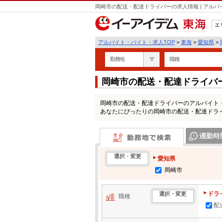
岡崎市の配送・配達ドライバーの求人情報 | アル
エ
東海
アルバイト・バイト・求人TOP
>
東海
>
愛知県
>
勤務地
職種
岡崎市の配送・配達ドライバ
岡崎市の配送・配達ドライバーのアルバイト
あなたにぴったりの岡崎市の配送・配達ドラ
勤務地で検索
通勤時間・区
選択・変更
愛知県
岡崎市
ドラ
選択・変更
職種
配