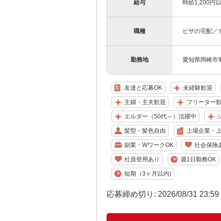
給与
時給1,200円
職種
ピザの宅配／
勤務地
愛知県岡崎市竜
友達と応募OK
未経験歓迎
主婦・主夫歓迎
フリーター
エルダー（50代～）活躍中
髪型・髪色自由
上場企業・
副業・WワークOK
社会保険
社員登用あり
週1日勤務OK
短期（3ヶ月以内)
応募締め切り: 2026/08/31 23:5