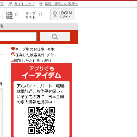
質問
サイトマップ
掲載ご希望のお客様へ
閲覧
キープ
0
0
履歴
リスト
ログイン
一覧
キープ中のお仕事（0件）
保存した検索条件（
0
件）
閲覧したお仕事（0件）
件