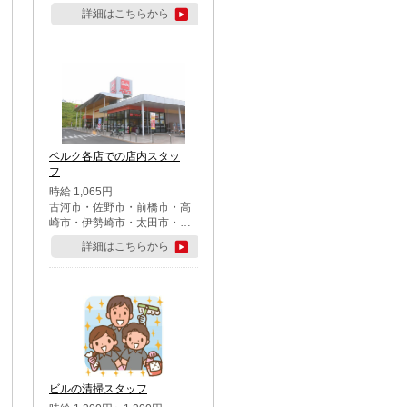
詳細はこちらから
ベルク各店での店内スタッ
フ
時給 1,065円
古河市・佐野市・前橋市・高
崎市・伊勢崎市・太田市・館
林市・藤岡市・大泉町・さい
詳細はこちらから
たま市北区・川越市・熊谷
市・行田市・秩父市・所沢
市・飯能市・東松山市・坂戸
市・鶴ケ島市・千葉市中央
区・市川市・松戸市・習志野
市・柏市・流山市・八千代
市・足立区・江戸川区・八王
子市・町田市
ビルの清掃スタッフ