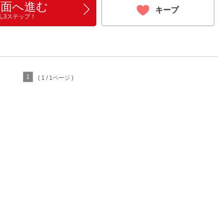
画面へ進む
キープ
ん3ステップ！
1
( 1 / 1ページ )