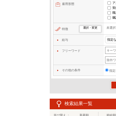
ア
雇用形態
契
職
嘱
未選択
選択・変更
特徴
給与
フリーワード
その他の条件
指定
この
検索結果一覧
並び替え ：
新着順
時給順