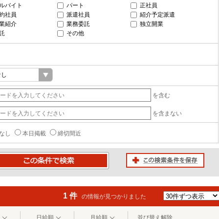
ルバイト
パート
正社員
約社員
派遣社員
紹介予定派遣
業紹介
業務委託
独立開業
託
その他
を含む
を含まない
なし
本日掲載
締切間近
この検索条件を保存
条件で検索
1 件
の情報が見つかりました
日給順
月給順
並び替え解除