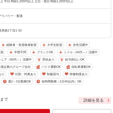
以上 平日 時給1,200円以上 土日・祝日 時給1,200円以上
デリバリー・配達
美南1丁目1-33
経験者・有資格者歓迎
大学生歓迎
女性活躍中
歓迎
学歴不問
ブランクOK
ミドル（40代～）活躍中
シニア（60代～）活躍中
昇給あり
給与前払いOK
上場企業のグループ会社
バイク通勤OK
自転車通勤OK
あり
社割・特典あり
制服貸与
研修制度あり
週2～3日勤務OK
短時間勤務（1日4h以内）OK
9 まで
詳細を見る