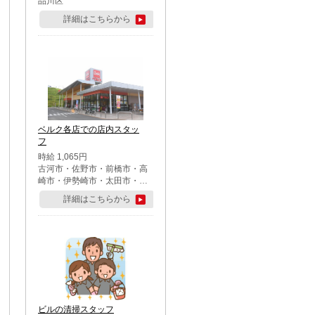
品川区
詳細はこちらから
ベルク各店での店内スタッ
フ
時給 1,065円
古河市・佐野市・前橋市・高
崎市・伊勢崎市・太田市・館
林市・藤岡市・大泉町・さい
詳細はこちらから
たま市北区・川越市・熊谷
市・行田市・秩父市・所沢
市・飯能市・東松山市・坂戸
市・鶴ケ島市・千葉市中央
区・市川市・松戸市・習志野
市・柏市・流山市・八千代
市・足立区・江戸川区・八王
子市・町田市
ビルの清掃スタッフ