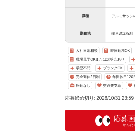
職種
アルミサッシ
勤務地
岐阜県坂祝町
入社日応相談
即日勤務OK
職場見学OKまたは説明会あり
学歴不問
ブランクOK
完全週休2日制
年間休日120
転勤なし
交通費支給
応募締め切り: 2026/10/31 23:5
応募
かんた