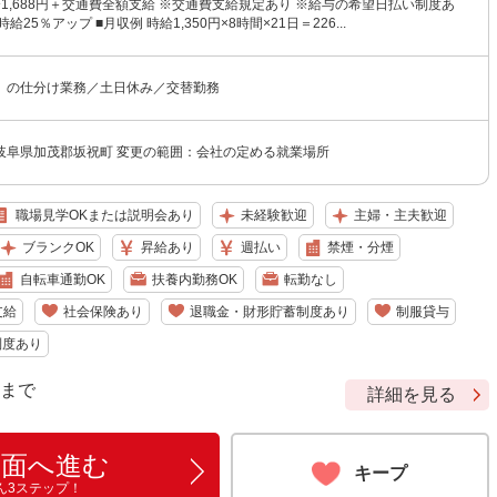
円〜1,688円＋交通費全額支給 ※交通費支給規定あり ※給与の希望日払い制度あ
給25％アップ ■月収例 時給1,350円×8時間×21日＝226...
）の仕分け業務／土日休み／交替勤務
岐阜県加茂郡坂祝町 変更の範囲：会社の定める就業場所
職場見学OKまたは説明会あり
未経験歓迎
主婦・主夫歓迎
ブランクOK
昇給あり
週払い
禁煙・分煙
自転車通勤OK
扶養内勤務OK
転勤なし
支給
社会保険あり
退職金・財形貯蓄制度あり
制服貸与
制度あり
9 まで
詳細を見る
画面へ進む
キープ
ん3ステップ！