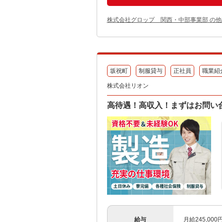
株式会社グロップ 関西・中部事業部 の
坂祝町
制服貸与
正社員
職業紹
株式会社リオン
高待遇！高収入！まずはお問い
給与
月給245,00