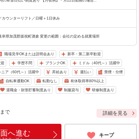
与の希望日払い制度あり 【月収例】＊月22日勤務の場合...
／カウンターリフト／日曜＋1日休み
岐阜県加茂郡坂祝町酒倉 変更の範囲：会社の定める就業場所
職場見学OKまたは説明会あり
新卒・第二新卒歓迎
歓迎
学歴不問
ブランクOK
ミドル（40代～）活躍中
シニア（60代～）活躍中
昇給あり
週払い
禁煙・分煙
自転車通勤OK
転勤なし
有休取得率80%以上
退職金・財形貯蓄制度あり
制服貸与
研修制度あり
9 まで
詳細を見る
画面へ進む
キープ