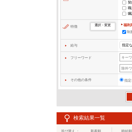
契
職
嘱
福利
選択・変更
特徴
制
給与
フリーワード
その他の条件
指定
この
検索結果一覧
並び替え ：
新着順
時給順