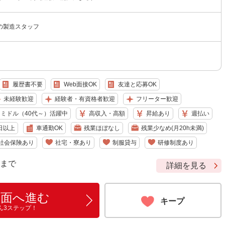
の製造スタッフ
履歴書不要
Web面接OK
友達と応募OK
未経験歓迎
経験者・有資格者歓迎
フリーター歓迎
ミドル（40代～）活躍中
高収入・高額
昇給あり
週払い
日以上
車通勤OK
残業ほぼなし
残業少なめ(月20h未満)
社会保険あり
社宅・寮あり
制服貸与
研修制度あり
9 まで
詳細を見る
画面へ進む
キープ
ん3ステップ！