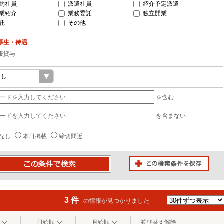
約社員
派遣社員
紹介予定派遣
業紹介
業務委託
独立開業
託
その他
厚生・待遇
服貸与
を含む
を含まない
なし
本日掲載
締切間近
この検索条件を保存
条件で検索
3 件
の情報が見つかりました
日給順
月給順
並び替え解除