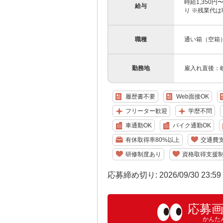
時給1,350
給与
り ※残業代は時
職種
通い箱（空箱
勤務地
雇入れ直後：
履歴書不要
Web面接OK
フリーター歓迎
学歴不問
車通勤OK
バイク通勤OK
有休取得率80%以上
交通費
研修制度あり
資格取得支援
応募締め切り: 2026/09/30 23:5
応募
かんた