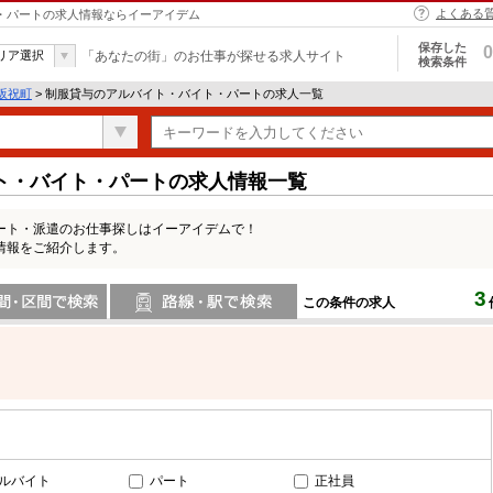
よくある
ト・パートの求人情報ならイーアイデム
保存した
0
リア選択
「あなたの街」のお仕事が探せる求人サイト
検索条件
坂祝町
> 制服貸与のアルバイト・バイト・パートの求人一覧
ト・バイト・パートの求人情報一覧
ート・派遣のお仕事探しはイーアイデムで！
情報をご紹介します。
3
この条件の求人
間で検索
路線・駅・駅で検索
ルバイト
パート
正社員