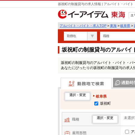
坂祝町の制服貸与の求人情報 | アルバイト・バイ
エ
東海
アルバイト・バイト・求人TOP
>
東海
>
岐阜県
>
勤務地
職種
坂祝町の制服貸与のアルバイ
坂祝町の制服貸与のアルバイト・バイト・パ
あなたにぴったりの坂祝町の制服貸与の求人
勤務地で検索
通勤時間・区
選択・変更
岐阜県
坂祝町
未選択
選択・変更
職種
ア
雇用形態