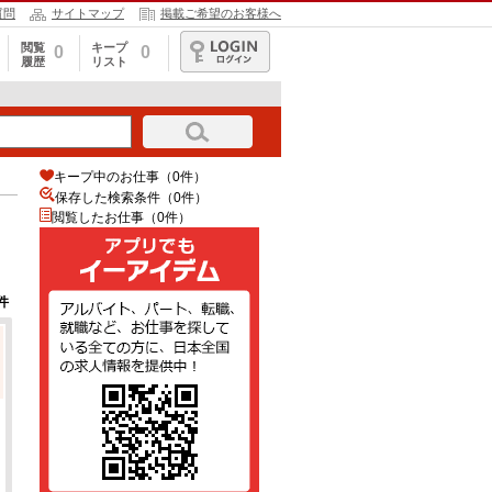
質問
サイトマップ
掲載ご希望のお客様へ
閲覧
キープ
0
0
履歴
リスト
ログイン
キープ中のお仕事（0件）
保存した検索条件（
0
件）
閲覧したお仕事（0件）
件