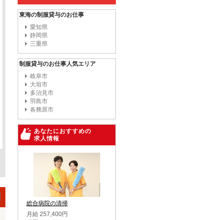
東海の制服貸与のお仕事
愛知県
静岡県
三重県
制服貸与のお仕事人気エリア
岐阜市
大垣市
多治見市
羽島市
各務原市
あなたにおすすめの
求人情報
総合病院の清掃
月給 257,400円