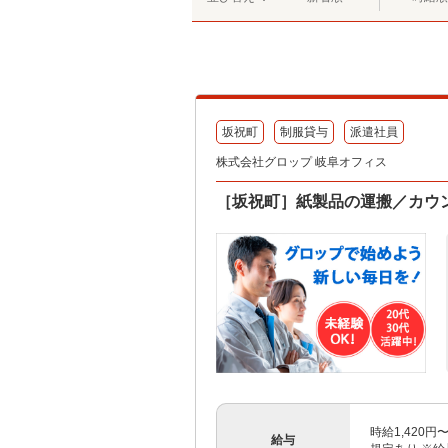
坂祝町
制服貸与
派遣社員
株式会社グロップ 岐阜オフィス
［坂祝町］紙製品の運搬／カウ
時給1,420
給与