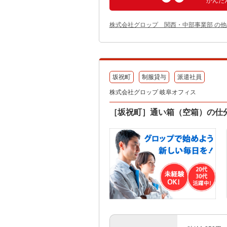
かんた
株式会社グロップ 関西・中部事業部 の
坂祝町
制服貸与
派遣社員
株式会社グロップ 岐阜オフィス
［坂祝町］通い箱（空箱）の仕