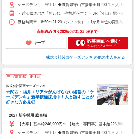
ケーズデンキ 守山店 ◆滋賀県守山市播磨田町200-1 ＊入
・近江鉄道バス「新八代」停留所〜すぐ ・JR「守山」駅〜車で約1
勤務時間帯 8:50〜21:20（シフト制） ・1か月単位の変形時間
応募締め切り2026/08/31 23:59まで
応募画面へ進む
キープ
かんたん3ステップ！
株式会社関西ケーズデンキ
の他の求人をみる
守山(滋賀)駅
正社員
株式会社関西ケーズデンキ
☆関西・福井エリア☆がんばらない経営の「ケ
ーズデンキ」新卒積極採用中！人と話すことが
好きな方必見◎
ジ
2027 新卒採用 総合職
【大卒】基本給246,900円〜 【短大・専門卒】基本給226,80
ケーズデンキ 守山店 ◆滋賀県守山市播磨田町200-1 ＊入