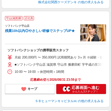
株式会社関西ケーズデンキ
の他の求人をみる
守山(滋賀)駅
正社員
ソフトバンク守山店
残業10h以内◎やさしい研修でステップUP★
ソフトバンクショップの携帯販売スタッフ
月給 200,000円 〜 350,000円 試用期間あり 3ヶ月 ※経験・能力によ
■ソフトバンク守山店 滋賀県 守山市 播磨田町 字平成の里3103番
10:00 〜 19:00 ＜休憩時間＞1時間
応募締め切り2026/08/31 23:59まで
応募画面へ進む
キープ
かんたん3ステップ！
ＳＢヒューマンキャピタル㈱
の他の求人をみる