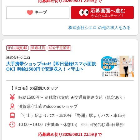
応募締め切り2026/08/31 23:59まで
応募画面へ進む
キープ
かんたん3ステップ！
株式会社シエロ
の他の求人をみる
★
守山(滋賀)駅
派遣社員
紹介予定派遣
♪
株式会社シエロ
大手携帯ショップstaff【即日登録/スマホ面接
OK】時給1500円で安定収入！＜守山＞
務
即
【ドコモ】の店舗スタッフ
躍
ー
時給1500円〜 ※残業代支給 ★交通費別途支給（規定あり） ゜+゜
自
滋賀県守山市のdocomoショップ
ど
「守山」駅よりバス・車10分 「野洲」駅よりバス・車15分
10:00〜19:00（実働8h・休憩1h） ※土日祝含む週5日勤務
応募締め切り2026/08/31 23:59まで