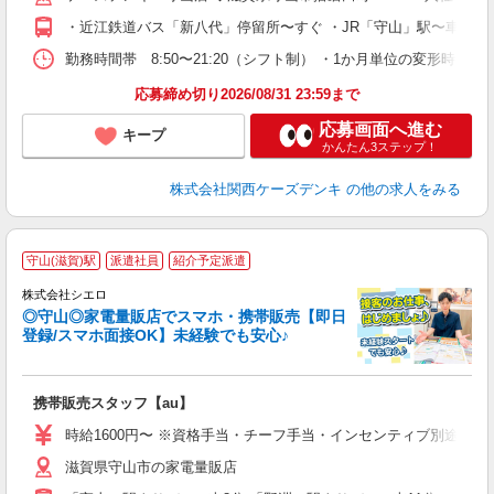
・近江鉄道バス「新八代」停留所〜すぐ ・JR「守山」駅〜車で約1
勤務時間帯 8:50〜21:20（シフト制） ・1か月単位の変形時間
応募締め切り2026/08/31 23:59まで
応募画面へ進む
キープ
かんたん3ステップ！
株式会社関西ケーズデンキ
の他の求人をみる
★
守山(滋賀)駅
派遣社員
紹介予定派遣
♪
株式会社シエロ
◎守山◎家電量販店でスマホ・携帯販売【即日
登録/スマホ面接OK】未経験でも安心♪
理
携帯販売スタッフ【au】
即
躍
時給1600円〜 ※資格手当・チーフ手当・インセンティブ別途支給！
ー
滋賀県守山市の家電量販店
ピ