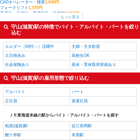
CADオペレーター・積算
1,640円
フォークリフト
1,570円
看護師・保健師・看護助手・助産師
1,551円
もっと見る
介護職・ヘルパー
1,521円
その他介護・福祉
1,520円
守山(滋賀)駅の特徴でバイト・アルバイト・パートを絞り
研究開発・分析評価
1,500円
込む
塾講師・家庭教師
1,495円
守山(滋賀)駅の他の職種の平均時給を見る
エルダー（50代～）活躍中
主婦・主夫歓迎
土日祝休み
高校生OK
社会保険あり
産休・育休取得実績あり
守山(滋賀)駅の雇用形態で絞り込む
アルバイト
パート
正社員
派遣社員
ＪＲ東海道本線の駅からバイト・アルバイト・パートを探す
柏原(滋賀)駅
近江長岡駅
醒ケ井駅
米原駅