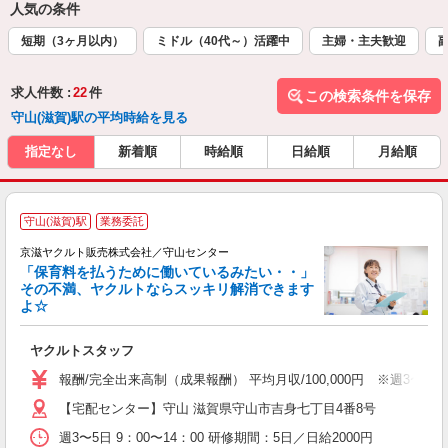
人気の条件
短期（3ヶ月以内）
ミドル（40代～）活躍中
主婦・主夫歓迎
求人件数 :
22
件
この検索条件を保存
守山(滋賀)駅の平均時給を見る
指定なし
新着順
時給順
日給順
月給順
守山(滋賀)駅
業務委託
京滋ヤクルト販売株式会社／守山センター
「保育料を払うために働いているみたい・・」
その不満、ヤクルトならスッキリ解消できます
よ☆
仕
ヤクルトスタッフ
未
ア
報酬/完全出来高制（成果報酬） 平均月収/100,000円 ※週3
業
【宅配センター】守山 滋賀県守山市吉身七丁目4番8号
登
週3〜5日 9：00〜14：00 研修期間：5日／日給2000円