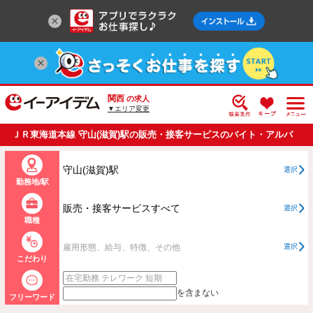
関西
の求人
▼エリア変更
ＪＲ東海道本線 守山(滋賀)駅の販売・接客サービスのバイト・アルバ
イト・パートの求人情報一覧
守山(滋賀)駅
選択
勤務地/駅
販売・接客サービスすべて
選択
職種
雇用形態、給与、特徴、その他
選択
こだわり
を含まない
フリーワード