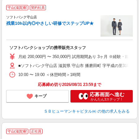
守山(滋賀)駅
契約社員
ソフトバンク守山店
残業10h以内◎やさしい研修でステップUP★
ソフトバンクショップの携帯販売スタッフ
月給 200,000円 〜 350,000円 試用期間あり 3ヶ月 ※経験・能力によ
■ソフトバンク守山店 滋賀県 守山市 播磨田町 字平成の里3103番
10:00 〜 19:00 ＜休憩時間＞1時間
応募締め切り2026/08/31 23:59まで
応募画面へ進む
キープ
かんたん3ステップ！
ＳＢヒューマンキャピタル㈱
の他の求人をみる
守山(滋賀)駅
正社員