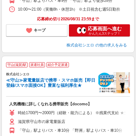
「守山」駅よりバス・車9分 「守山」駅より徒歩28分
10:00〜21:00（実働8h・休憩1h） ※土日祝含む週5日勤務
応募締め切り2026/08/31 23:59まで
応募画面へ進む
キープ
かんたん3ステップ！
株式会社シエロ
の他の求人をみる
★
守山(滋賀)駅
派遣社員
紹介予定派遣
♪
株式会社シエロ
≪守山≫家電量販店で携帯・スマホ販売【即日
登録/スマホ面接OK】豊富な福利厚生★
い
即
人気機種に詳しくなれる携帯販売【docomo】
躍
ー
時給1700円〜2000円（経験・能力による） ※残業代支給 ★交通
自
滋賀県守山市の家電量販店
ど
「守山」駅よりバス・車10分 「野洲」駅よりバス・車10分