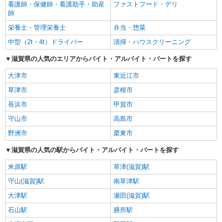
看護師・保健師・看護助手・助産
ファストフード・デリ
師
栄養士・管理栄養士
弁当・惣菜
中型（2t・4t）ドライバー
清掃・ハウスクリーニング
滋賀県の人気のエリアからバイト・アルバイト・パートを探す
大津市
東近江市
草津市
彦根市
長浜市
甲賀市
守山市
高島市
野洲市
栗東市
滋賀県の人気の駅からバイト・アルバイト・パートを探す
米原駅
草津(滋賀)駅
守山(滋賀)駅
南草津駅
大津駅
瀬田(滋賀)駅
石山駅
膳所駅