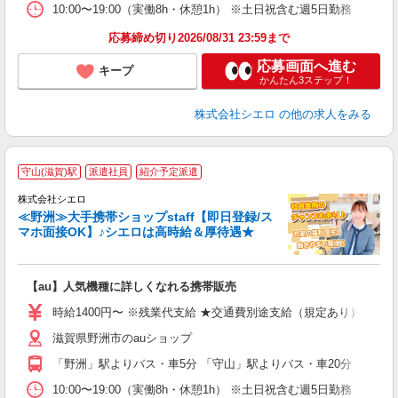
10:00〜19:00（実働8h・休憩1h） ※土日祝含む週5日勤務
応募締め切り2026/08/31 23:59まで
応募画面へ進む
キープ
かんたん3ステップ！
株式会社シエロ
の他の求人をみる
★
守山(滋賀)駅
派遣社員
紹介予定派遣
♪
株式会社シエロ
≪野洲≫大手携帯ショップstaff【即日登録/ス
マホ面接OK】♪シエロは高時給＆厚待遇★
い
即
【au】人気機種に詳しくなれる携帯販売
あ
時給1400円〜 ※残業代支給 ★交通費別途支給（規定あり） ゜+゜
K
滋賀県野洲市のauショップ
貸
「野洲」駅よりバス・車5分 「守山」駅よりバス・車20分
10:00〜19:00（実働8h・休憩1h） ※土日祝含む週5日勤務