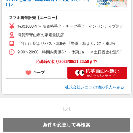
山＞
事
即
スマホ携帯販売【エーユー】
躍
ー
時給1600円〜 ※資格手当・チーフ手当・インセンティブ別途支給！
ピ
滋賀県守山市の家電量販店
与
「守山」駅よりバス・車8分 「野洲」駅よりバス・車8分
9:00〜20:00（時間内実働8ｈ・休憩1ｈ） ※土日祝含む週5日勤務
応募締め切り2026/08/31 23:59まで
応募画面へ進む
キープ
かんたん3ステップ！
株式会社シエロ
の他の求人をみる
1／1
条件を変更して再検索