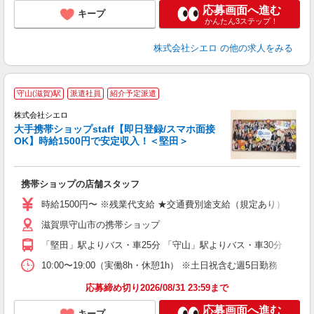
応募画面へ進む
キープ
かんたん3ステップ！
株式会社シエロ
の他の求人をみる
★
守山(滋賀)駅
派遣社員
紹介予定派遣
♪
株式会社シエロ
大手携帯ショップstaff【即日登録/スマホ面接
OK】時給1500円で安定収入！＜堅田＞
務
即
携帯ショップの店舗スタッフ
躍
ー
時給1500円〜 ※残業代支給 ★交通費別途支給（規定あり） ゜+゜
自
滋賀県守山市の携帯ショップ
ど
「堅田」駅よりバス・車25分 「守山」駅よりバス・車30分
10:00〜19:00（実働8h・休憩1h） ※土日祝含む週5日勤務
応募締め切り2026/08/31 23:59まで
応募画面へ進む
キープ