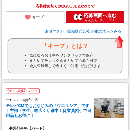
応募締め切り2026/08/31 23:59まで
応募画面へ進む
キープ
かんたん3ステップ！
京滋ヤクルト販売株式会社
の他の求人をみる
「キープ」とは？
気になるお仕事をワンクリックで保存
まとめてチェック＆まとめて応募も可能
会員登録無しで今すぐご利用いただけます
守山(滋賀)駅
パート
ウエルシア滋賀守山店
テレビCMでもおなじみの「ウエルシア」です
！主婦・学生、幅広く活躍中！従業員割引で日
用品もお得に！
プ
◆調剤事務【パート】