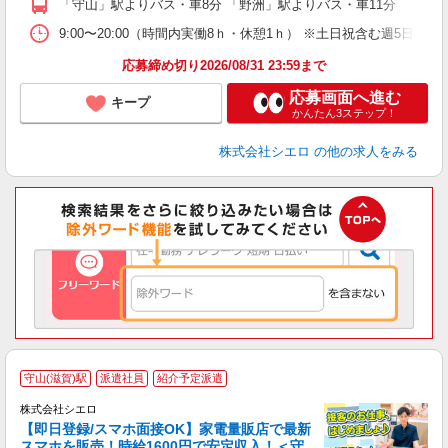
「守山」駅よりバス・車8分 「野洲」駅よりバス・車11分
与
9:00〜20:00（時間内実働8ｈ・休憩1ｈ） ※土日祝含む週5日勤務
応募締め切り2026/08/31 23:59まで
応募画面へ進む
キープ
かんたん3ステップ！
株式会社シエロ
の他の求人をみる
★
守山(滋賀)駅
派遣社員
紹介予定派遣
♪
株式会社シエロ
【即日登録/スマホ面接OK】家電量販店で最新
スマホを販売！時給1600円で安定収入！＜守