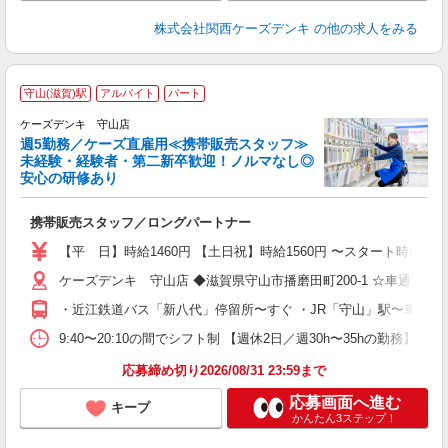
株式会社関西ケーズデンキ
の他の求人をみる
守山(滋賀)駅
アルバイト
パート
ケーズデンキ 守山店
週5勤務／ケーズ直雇用≪携帯販売スタッフ≫
未経験・経験者・第二新卒歓迎！ノルマなし◎
安心の研修あり
ほ
携帯販売スタッフ／ロングパートナー
【平 日】時給1460円 【土日祝】時給1560円 〜スタート時の
ケーズデンキ 守山店 ◆滋賀県守山市播磨田町200-1 ☆車通勤O
・近江鉄道バス「新八代」停留所〜すぐ ・JR「守山」駅〜車で約1
9:40〜20:10の間でシフト制 【週休2日／週30h〜35hの勤務
応募締め切り2026/08/31 23:59まで
応募画面へ進む
キープ
かんたん3ステップ！