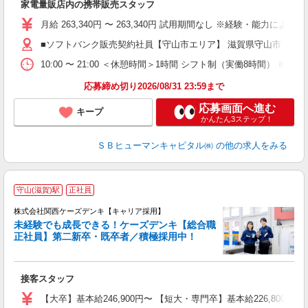
家電量販店内の携帯販売スタッフ
月給 263,340円 〜 263,340円 試用期間なし ※経験・能力による 
■ソフトバンク販売契約社員【守山市エリア】 滋賀県守山市
10:00 〜 21:00 ＜休憩時間＞1時間 シフト制（実働8時間） 
応募締め切り2026/08/31 23:59まで
応募画面へ進む
キープ
かんたん3ステップ！
ＳＢヒューマンキャピタル㈱
の他の求人をみる
守山(滋賀)駅
正社員
極
株式会社関西ケーズデンキ【キャリア採用】
績
未経験でも成長できる！ケーズデンキ【総合職
正社員】第二新卒・既卒者／積極採用中！
な
接客スタッフ
【大卒】基本給246,900円〜 【短大・専門卒】基本給226,80