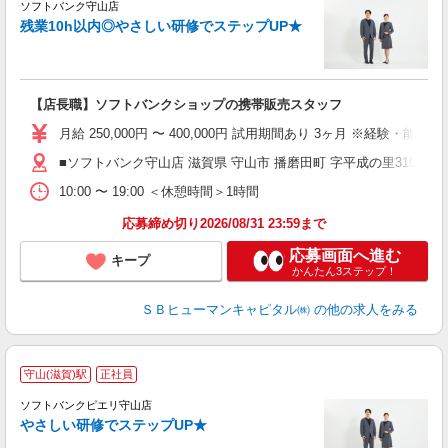
ソフトバンク守山店
残業10h以内◎やさしい研修でステップUP★
【店長職】ソフトバンクショップの携帯販売スタッフ
月給 250,000円 〜 400,000円 試用期間あり 3ヶ月 ※経験・能力によ
■ソフトバンク守山店 滋賀県 守山市 播磨田町 字平成の里3103番
10:00 〜 19:00 ＜休憩時間＞1時間
応募締め切り2026/08/31 23:59まで
応募画面へ進む
キープ
かんたん3ステップ！
ＳＢヒューマンキャピタル㈱
の他の求人をみる
守山(滋賀)駅
正社員
ソフトバンクピエリ守山店
やさしい研修でステップUP★
で