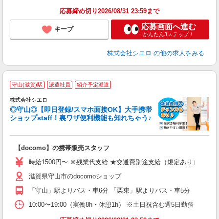
応募締め切り2026/08/31 23:59まで
応募画面へ進む
キープ
かんたん3ステップ！
株式会社シエロ
の他の求人をみる
★
守山(滋賀)駅
派遣社員
紹介予定派遣
♪
株式会社シエロ
◎守山◎【即日登録/スマホ面接OK】大手携帯
ショップstaff！裏ワザ便利機能も知れちゃう♪
理
【docomo】の携帯販売スタッフ
即
躍
時給1500円〜 ※残業代支給 ★交通費別途支給（規定あり） ゜+゜
ー
滋賀県守山市のdocomoショップ
自
「守山」駅よりバス・車6分 「栗東」駅よりバス・車5分
ど
10:00〜19:00（実働8h・休憩1h） ※土日祝含む週5日勤務