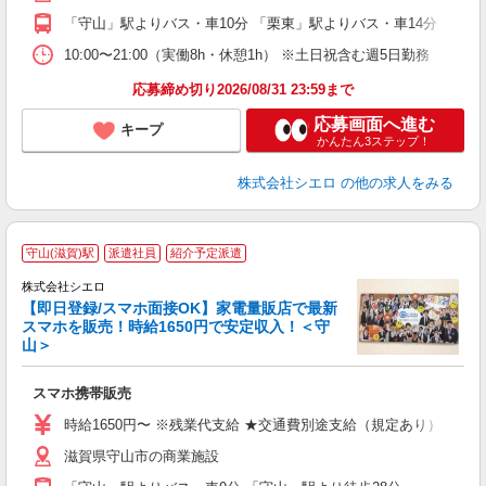
「守山」駅よりバス・車10分 「栗東」駅よりバス・車14分
ど
10:00〜21:00（実働8h・休憩1h） ※土日祝含む週5日勤務
応募締め切り2026/08/31 23:59まで
応募画面へ進む
キープ
かんたん3ステップ！
株式会社シエロ
の他の求人をみる
★
守山(滋賀)駅
派遣社員
紹介予定派遣
♪
株式会社シエロ
【即日登録/スマホ面接OK】家電量販店で最新
スマホを販売！時給1650円で安定収入！＜守
山＞
事
即
スマホ携帯販売
躍
ー
時給1650円〜 ※残業代支給 ★交通費別途支給（規定あり） ゜+゜
自
滋賀県守山市の商業施設
ど