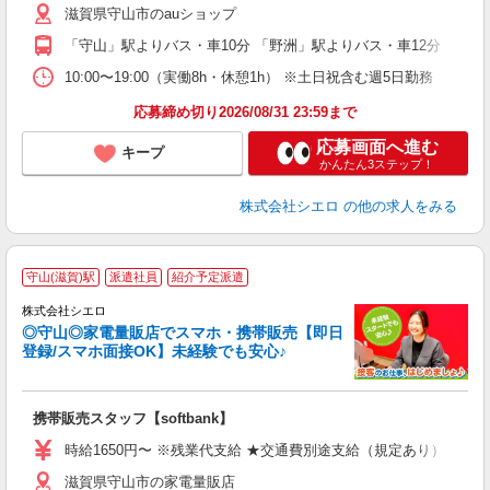
滋賀県守山市のauショップ
K
「守山」駅よりバス・車10分 「野洲」駅よりバス・車12分
貸
10:00〜19:00（実働8h・休憩1h） ※土日祝含む週5日勤務
応募締め切り2026/08/31 23:59まで
応募画面へ進む
キープ
かんたん3ステップ！
株式会社シエロ
の他の求人をみる
★
守山(滋賀)駅
派遣社員
紹介予定派遣
♪
株式会社シエロ
◎守山◎家電量販店でスマホ・携帯販売【即日
登録/スマホ面接OK】未経験でも安心♪
理
携帯販売スタッフ【softbank】
即
躍
時給1650円〜 ※残業代支給 ★交通費別途支給（規定あり） ゜+゜
ー
滋賀県守山市の家電量販店
自