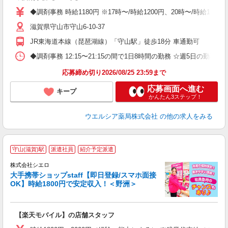
通
◆調剤事務 時給1180円 ※17時〜/時給1200円、20時〜/時給
滋賀県守山市守山6-10-37
JR東海道本線（琵琶湖線）「守山駅」徒歩18分 車通勤可
◆調剤事務 12:15〜21:15の間で1日8時間の勤務 ☆週5日の
応募締め切り2026/08/25 23:59まで
応募画面へ進む
キープ
かんたん3ステップ！
ウエルシア薬局株式会社
の他の求人をみる
★
守山(滋賀)駅
派遣社員
紹介予定派遣
♪
株式会社シエロ
大手携帯ショップstaff【即日登録/スマホ面接
OK】時給1800円で安定収入！＜野洲＞
務
即
【楽天モバイル】の店舗スタッフ
躍
ー