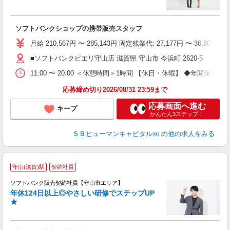
ソフトバンクショップの携帯販売スタッフ
り
月給 210,567円 〜 285,143円 固定残業代: 27,177
■ソフトバンクピエリ守山店 滋賀県 守山市 今浜町 2620‐5
11:00 〜 20:00 ＜休憩時間＞1時間 【休日・休暇】 ◆
応募締め切り2026/08/31 23:59まで
応募画面へ進む
キープ
かんたん3ステップ！
ＳＢヒューマンキャピタル㈱
の他の求人をみる
守山(滋賀)駅
契約社員
ソフトバンク販売契約社員【守山市エリア】
年休124日以上◎やさしい研修でステップUP
で
★
ボ
ン