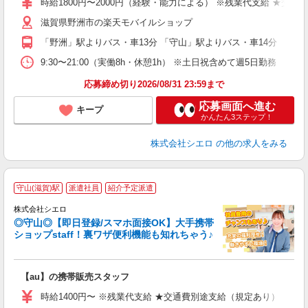
時給1800円〜2000円（経験・能力による） ※残業代支給 ★交通
ピ
滋賀県野洲市の楽天モバイルショップ
与
「野洲」駅よりバス・車13分 「守山」駅よりバス・車14分
9:30〜21:00（実働8h・休憩1h） ※土日祝含めて週5日勤務
応募締め切り2026/08/31 23:59まで
応募画面へ進む
キープ
かんたん3ステップ！
株式会社シエロ
の他の求人をみる
★
守山(滋賀)駅
派遣社員
紹介予定派遣
♪
株式会社シエロ
◎守山◎【即日登録/スマホ面接OK】大手携帯
ショップstaff！裏ワザ便利機能も知れちゃう♪
理
【au】の携帯販売スタッフ
即
時給1400円〜 ※残業代支給 ★交通費別途支給（規定あり） ゜+゜
あ