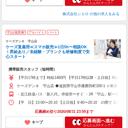
かんたん3ステップ！
株式会社シエロ
の他の求人をみる
守山(滋賀)駅
アルバイト
パート
ケーズデンキ 守山店
ケーズ直雇用≪スマホ販売≫1日5h〜相談OK
！昇給あり／未経験・ブランクも研修制度で安
心スタート
方
携帯販売スタッフ（短時間）
【平日17時まで】時給1460円 【平日17時以降・土日祝】時給1
ケーズデンキ 守山店 ◆滋賀県守山市播磨田町200-1 ☆車通勤O
・近江鉄道バス「新八代」停留所〜すぐ ・JR「守山」駅〜車で約1
【平 日】13:00〜20:10 【土日祝】9:40〜20:10 の間で 1
応募締め切り2026/08/31 23:59まで
応募画面へ進む
キープ
かんたん3ステップ！