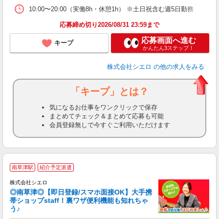
10:00〜20:00（実働8h・休憩1h） ※土日祝含む週5日勤務
応募締め切り2026/08/31 23:59まで
応募画面へ進む
キープ
かんたん3ステップ！
株式会社シエロ
の他の求人をみる
「キープ」とは？
気になるお仕事をワンクリックで保存
まとめてチェック＆まとめて応募も可能
会員登録無しで今すぐご利用いただけます
★
南草津駅
紹介予定派遣
♪
株式会社シエロ
◎南草津◎【即日登録/スマホ面接OK】大手携
帯ショップstaff！裏ワザ便利機能も知れちゃ
う♪