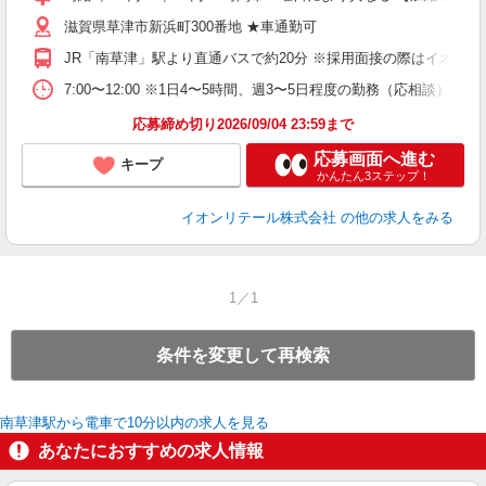
～
滋賀県草津市新浜町300番地 ★車通勤可
上
養
JR「南草津」駅より直通バスで約20分 ※採用面接の際はイオ
り
7:00〜12:00 ※1日4〜5時間、週3〜5日程度の勤務（応相談
応募締め切り2026/09/04 23:59まで
応募画面へ進む
キープ
かんたん3ステップ！
イオンリテール株式会社
の他の求人をみる
1／1
条件を変更して再検索
南草津駅から電車で10分以内の求人を見る
あなたにおすすめの求人情報