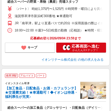
総合スーパーの野菜・果物（農産）売場スタッフ
入
リ
〈パート〉 時給1,375円〜1,525円 ※時間帯・曜日により異なる 【
～
滋賀県草津市新浜町300番地 ★車通勤可
上
養
JR「南草津」駅より直通バスで約20分 ※採用面接の際はイオ
り
18:00〜22:00 ※週3〜5日程度の勤務（応相談） ★時間・
応募締め切り2026/09/04 23:59まで
応募画面へ進む
キープ
かんたん3ステップ！
イオンリテール株式会社
の他の求人をみる
南草津駅
アルバイト
パート
イオンスタイル草津
【加工食品・日配食品・お酒・カフェランテ】
★交通費支給！★車通勤可！◆イオンは待遇・
環
福利厚生が充実♪
ま
総合スーパーの加工食品（グロッサリー）・日配食品（デイリー）・お
入