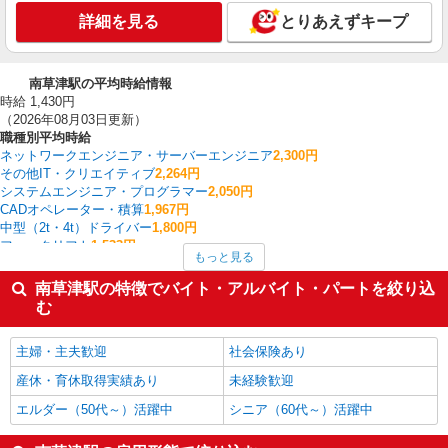
詳細を見る
とりあえずキープ
南草津駅の平均時給情報
時給 1,430円
（2026年08月03日更新）
職種別平均時給
ネットワークエンジニア・サーバーエンジニア
2,300円
その他IT・クリエイティブ
2,264円
システムエンジニア・プログラマー
2,050円
CADオペレーター・積算
1,967円
中型（2t・4t）ドライバー
1,800円
フォークリフト
1,533円
もっと見る
経理・人事・労務・総務・法務
1,533円
テレホンアポインター
1,500円
南草津駅の特徴でバイト・アルバイト・パートを絞り込
ヘルプデスク・ユーザーサポート
1,500円
む
その他営業
1,500円
南草津駅の他の職種の平均時給を見る
主婦・主夫歓迎
社会保険あり
産休・育休取得実績あり
未経験歓迎
エルダー（50代～）活躍中
シニア（60代～）活躍中