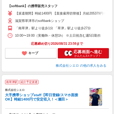
理
【softbank】の携帯販売スタッフ
即
【派遣期間】時給1400円 【直接雇用切替後】月給205379円〜2
あ
滋賀県草津市のsoftbankショップ
K
「南草津」駅より徒歩1分 「草津」駅より徒歩27分
な
10:00〜19:00（実働8h・休憩1h） ※土日祝含む週5日勤務
応募締め切り2026/08/31 23:59まで
応募画面へ進む
キープ
かんたん3ステップ！
株式会社シエロ
の他の求人をみる
★
南草津駅
紹介予定派遣
♪
株式会社シエロ
大手携帯ショップstaff【即日登録/スマホ面接
OK】時給1400円で安定収入！＜瀬田＞
務
即