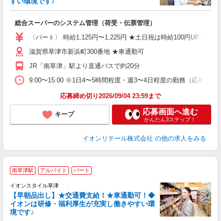
すい環境です♪
★
総合スーパーのシステム管理（荷受・伝票管理）
入
リ
〈パート〉 時給1,125円〜1,225円 ★土日祝は時給100円UP
～
滋賀県草津市新浜町300番地 ★車通勤可
上
養
JR「南草津」駅より直通バスで約20分
り
9:00〜15:00 ※1日4〜5時間程度・週3〜4日程度の勤務（応
応募締め切り2026/09/04 23:59まで
応募画面へ進む
キープ
かんたん3ステップ！
イオンリテール株式会社
の他の求人をみる
南草津駅
アルバイト
パート
イオンスタイル草津
【早朝品出し】★交通費支給！★車通勤可！◆
る
イオンは研修・福利厚生が充実し働きやすい環
境です♪