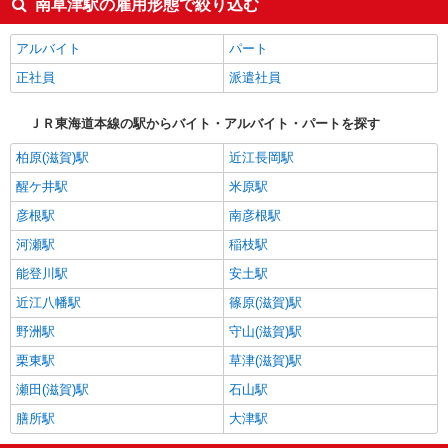
南草津駅の雇用形態で絞り込む
アルバイト
パート
正社員
派遣社員
ＪＲ東海道本線の駅からバイト・アルバイト・パートを探す
柏原(滋賀)駅
近江長岡駅
醒ケ井駅
米原駅
彦根駅
南彦根駅
河瀬駅
稲枝駅
能登川駅
安土駅
近江八幡駅
篠原(滋賀)駅
野洲駅
守山(滋賀)駅
栗東駅
草津(滋賀)駅
瀬田(滋賀)駅
石山駅
膳所駅
大津駅