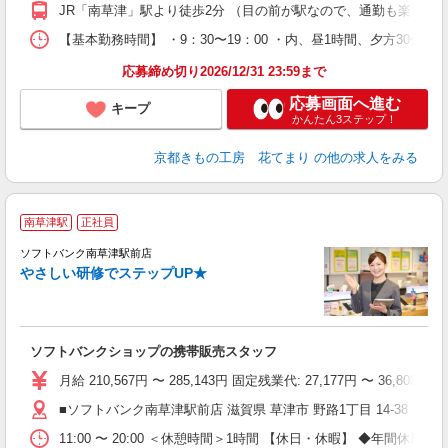
方
JR「南草津」駅より徒歩2分 （目の前が駅なので、通勤も楽です
残
【基本勤務時間】 ・9：30〜19：00 ・内、昼1時間、夕方
研
応募締め切り2026/12/31 23:59まで
応募画面へ進む
キープ
かんたん3ステップ！
京都きもの工房 花てまり
の他の求人をみる
南草津駅
正社員
ソフトバンク南草津駅前店
やさしい研修でステップUP★
で
テ
ソフトバンクショップの携帯販売スタッフ
月給 210,567円 〜 285,143円 固定残業代: 27,177
■ソフトバンク南草津駅前店 滋賀県 草津市 野路1丁目 14‐38 サ
11:00 〜 20:00 ＜休憩時間＞1時間 【休日・休暇】 ◆