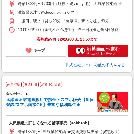
ー
時給1600円〜1700円（経験・能力による） ※残業代支給 ★交通
自
滋賀県大津市のdocomoショップ
ど
「瀬田」駅より徒歩20分 「南草津」駅より徒歩40分
10:00〜19:00（実働8h・休憩1h） ※土日祝含む週5日勤務
応募締め切り2026/08/31 23:59まで
応募画面へ進む
キープ
かんたん3ステップ！
株式会社シエロ
の他の求人をみる
★
南草津駅
派遣社員
紹介予定派遣
♪
株式会社シエロ
≪瀬田≫家電量販店で携帯・スマホ販売【即日
登録/スマホ面接OK】豊富な福利厚生★
い
即
人気機種に詳しくなれる携帯販売【softbank】
躍
ー
時給1650円〜 ※残業代支給 ★交通費別途支給（規定あり） ゜+゜