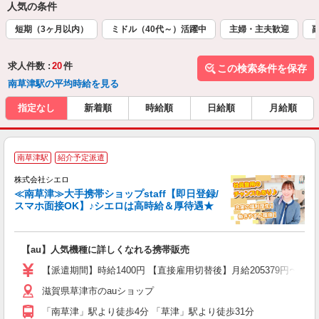
人気の条件
短期（3ヶ月以内）
ミドル（40代～）活躍中
主婦・主夫歓迎
求人件数 :
20
件
この検索条件を保存
南草津駅の平均時給を見る
指定なし
新着順
時給順
日給順
月給順
★
南草津駅
紹介予定派遣
♪
株式会社シエロ
≪南草津≫大手携帯ショップstaff【即日登録/
スマホ面接OK】♪シエロは高時給＆厚待遇★
い
即
【au】人気機種に詳しくなれる携帯販売
あ
【派遣期間】時給1400円 【直接雇用切替後】月給205379円〜2
K
滋賀県草津市のauショップ
な
「南草津」駅より徒歩4分 「草津」駅より徒歩31分