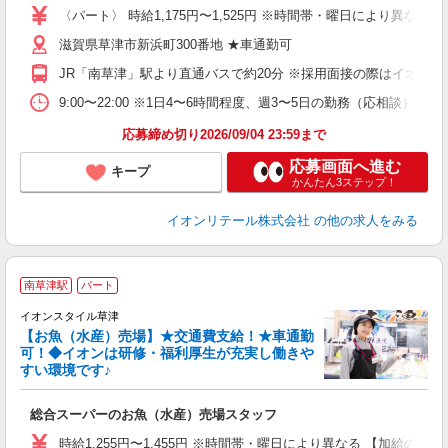
リ
〈パート〉 時給1,175円〜1,525円 ※時間帯・曜日により異なる 【加
～
滋賀県草津市新浜町300番地 ★車通勤可
上
養
JR「南草津」駅より直通バスで約20分 ※採用面接の際はイオ
り
9:00〜22:00 ※1日4〜6時間程度、週3〜5日の勤務（応相談
応募締め切り2026/09/04 23:59まで
応募画面へ進む
キープ
かんたん3ステップ！
イオンリテール株式会社
の他の求人をみる
南草津駅
パート
イオンスタイル草津
【お魚（水産）売場】★交通費支給！★車通勤
る
可！◆イオンは研修・福利厚生が充実し働きや
すい環境です♪
マ
総合スーパーのお魚（水産）売場スタッフ
入
リ
時給1,255円〜1,455円 ※時間帯・曜日により異なる 【加給の詳細】 