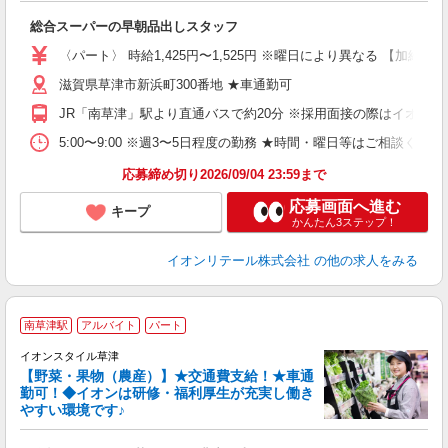
マ
総合スーパーの早朝品出しスタッフ
入
リ
〈パート〉 時給1,425円〜1,525円 ※曜日により異なる 【加給の詳
～
滋賀県草津市新浜町300番地 ★車通勤可
上
養
JR「南草津」駅より直通バスで約20分 ※採用面接の際はイオ
り
5:00〜9:00 ※週3〜5日程度の勤務 ★時間・曜日等はご相談
応募締め切り2026/09/04 23:59まで
応募画面へ進む
キープ
かんたん3ステップ！
イオンリテール株式会社
の他の求人をみる
南草津駅
アルバイト
パート
イオンスタイル草津
【野菜・果物（農産）】★交通費支給！★車通
働
勤可！◆イオンは研修・福利厚生が充実し働き
やすい環境です♪
ネ