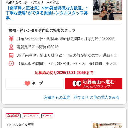
京都きもの工房 花てまり 南草津店
【南草津／正社員】SNS発信得意な方歓迎。“
丁寧な接客”ができる振袖レンタルスタッフ募
集。
て
振袖・袴レンタル専門店の接客スタッフ
入
り
月給250,000円〜+報奨金 ※研修期間3ヵ月は月給220,000円 
主
滋賀県草津市野路町3018
～
歓
JR「南草津」駅より徒歩2分 （目の前が駅なので、通勤も楽です
自
【基本勤務時間】 ・9：30〜19：00 ・内、昼1時間、夕方
ィ
応募締め切り2026/12/31 23:59まで
応募画面へ進む
キープ
かんたん3ステップ！
京都きもの工房 花てまり
の他の求人をみる
南草津駅
アルバイト
パート
イオンスタイル草津