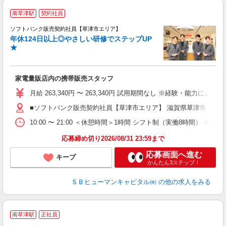
南草津駅
契約社員
ソフトバンク販売契約社員【草津市エリア】
年休124日以上◎やさしい研修でステップUP
で
★
ボ
ン
家電量販店内の携帯販売スタッフ
月給 263,340円 〜 263,340円 試用期間なし ※経験・能力による 
■ソフトバンク販売契約社員【草津市エリア】 滋賀県草津市
10:00 〜 21:00 ＜休憩時間＞1時間 シフト制（実働8時間） 
応募締め切り2026/08/31 23:59まで
応募画面へ進む
キープ
かんたん3ステップ！
ＳＢヒューマンキャピタル㈱
の他の求人をみる
南草津駅
正社員