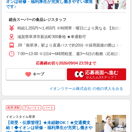
オンは研修・福利厚生が充実し働きやすい環境
です♪
パ
総合スーパーの食品レジスタッフ
入
リ
時給1,255円〜1,455円 ※時間帯・曜日により異なる 【加給の詳細】 
～
滋賀県草津市新浜町300番地 ★車通勤可
上
養
JR「南草津」駅より直通バスで約20分 ※採用面接の際はイオ
り
7:00〜13:00 ※1日4〜6時間程度、週3〜5日の勤務（応相談
応募締め切り2026/09/04 23:59まで
応募画面へ進む
キープ
かんたん3ステップ！
イオンリテール株式会社
の他の求人をみる
南草津駅
アルバイト
パート
募
イオンスタイル草津
【荷受・伝票管理】★未経験OK！★交通費支
給！◆イオンは研修・福利厚生が充実し働きや