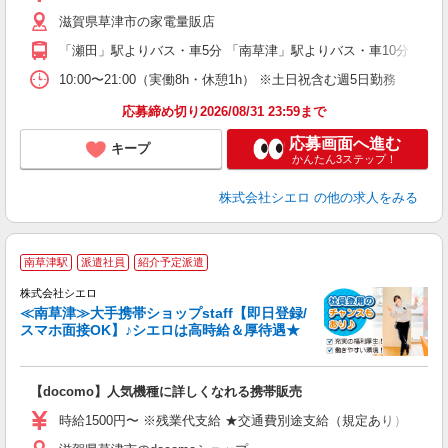
自
滋賀県草津市の家電量販店
ど
「瀬田」駅よりバス・車5分 「南草津」駅よりバス・車10分
10:00〜21:00（実働8h・休憩1h） ※土日祝含む週5日勤務
応募締め切り2026/08/31 23:59まで
応募画面へ進む
キープ
かんたん3ステップ！
株式会社シエロ
の他の求人をみる
★
南草津駅
派遣社員
紹介予定派遣
♪
株式会社シエロ
≪南草津≫大手携帯ショップstaff【即日登録/
スマホ面接OK】♪シエロは高時給＆厚待遇★
い
即
【docomo】人気機種に詳しくなれる携帯販売
躍
ー
時給1500円〜 ※残業代支給 ★交通費別途支給（規定あり） ゜+゜
自