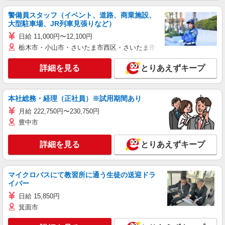
警備員スタッフ（イベント、道路、商業施設、
大型駐車場、JR列車見張りなど）
日給 11,000円〜12,100円
栃木市・小山市・さいたま市西区・さいたま市岩槻区・久喜市・蓮田
詳細を見る
とりあえずキープ
本社総務・経理（正社員）※試用期間あり
月給 222,750円〜230,750円
豊中市
詳細を見る
とりあえずキープ
マイクロバスにて教習所に通う生徒の送迎ドラ
イバー
日給 15,850円
箕面市