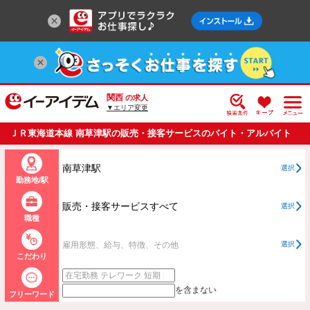
関西
の求人
▼エリア変更
ＪＲ東海道本線 南草津駅の販売・接客サービスのバイト・アルバイト
・パートの求人情報一覧
南草津駅
選択
勤務地/駅
販売・接客サービスすべて
選択
職種
雇用形態、給与、特徴、その他
選択
こだわり
を含まない
フリーワード