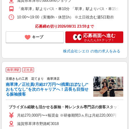
滋賀県草津市のdocomoショップ
ど
「南草津」駅よりバス・車10分 「草津」駅よりバス・車15分
10:00〜19:00（実働8h・休憩1h） ※土日祝含む週5日勤務
応募締め切り2026/08/31 23:59まで
応募画面へ進む
キープ
かんたん3ステップ！
株式会社シエロ
の他の求人をみる
南草津駅
正社員
目
京都きもの工房 花てまり 南草津店
南草津／正社員/月給27万円〜/残業ほぼなし/“
おもてなし”を次のキャリアへ！店長も目指せ
る振袖接客
S
ブライダル経験も活かせる振袖・袴レンタル専門店の接客スタッフ
入
り
月給270,000円〜+報奨金 ※研修期間3ヵ月は月給220,000円 
歓
滋賀県草津市野路町3018
ボ