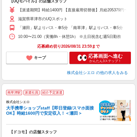
【UQモバイル】の店舗スタッフ
あ
【派遣期間】時給1400円 【直接雇用切替後】月給205379円〜2
K
滋賀県草津市のUQスポット
貸
「瀬田」駅よりバス・車5分 「南草津」駅よりバス・車5分
10:00〜21:00（実働8h・休憩1h） ※土日祝含む週5日勤務
応募締め切り2026/08/31 23:59まで
応募画面へ進む
キープ
かんたん3ステップ！
株式会社シエロ
の他の求人をみる
★
南草津駅
派遣社員
紹介予定派遣
♪
株式会社シエロ
大手携帯ショップstaff【即日登録/スマホ面接
OK】時給1600円で安定収入！＜瀬田＞
務
即
【ドコモ】の店舗スタッフ
躍