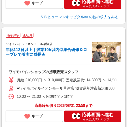
応募画面へ進む
キープ
かんたん3ステップ！
ＳＢヒューマンキャピタル㈱
の他の求人をみる
南草津駅
正社員
さ
ワイモバイルイオンモール草津店
年休112日以上｜残業10h以内◎集合研修＆ロ
還
ープレで着実に成長★
な
ワイモバイルショップの携帯販売スタッフ
月給 210,000円 〜 310,000円 固定残業代: 14,50
■ワイモバイルイオンモール草津店 滋賀県草津市新浜町300 イオ
10:00 〜 21:00 ＜休憩時間＞1時間
応募締め切り2026/08/31 23:59まで
応募画面へ進む
キープ
かんたん3ステップ！