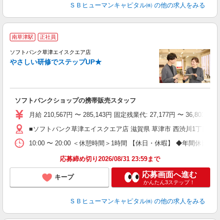
ＳＢヒューマンキャピタル㈱
の他の求人をみる
南草津駅
正社員
ソフトバンク草津エイスクエア店
やさしい研修でステップUP★
で
ソフトバンクショップの携帯販売スタッフ
り
月給 210,567円 〜 285,143円 固定残業代: 27,177
■ソフトバンク草津エイスクエア店 滋賀県 草津市 西渋川1丁目 23
10:00 〜 20:00 ＜休憩時間＞1時間 【休日・休暇】 ◆
応募締め切り2026/08/31 23:59まで
応募画面へ進む
キープ
かんたん3ステップ！
ＳＢヒューマンキャピタル㈱
の他の求人をみる