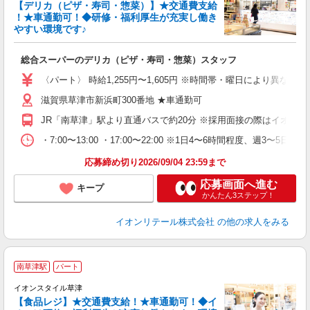
【デリカ（ピザ・寿司・惣菜）】★交通費支給
が
！★車通勤可！◆研修・福利厚生が充実し働き
やすい環境です♪
気
総合スーパーのデリカ（ピザ・寿司・惣菜）スタッフ
入
リ
〈パート〉 時給1,255円〜1,605円 ※時間帯・曜日により異なる 【加
～
滋賀県草津市新浜町300番地 ★車通勤可
上
養
JR「南草津」駅より直通バスで約20分 ※採用面接の際はイオ
り
・7:00〜13:00 ・17:00〜22:00 ※1日4〜6時間程度
応募締め切り2026/09/04 23:59まで
応募画面へ進む
キープ
かんたん3ステップ！
イオンリテール株式会社
の他の求人をみる
南草津駅
パート
イオンスタイル草津
【食品レジ】★交通費支給！★車通勤可！◆イ
環