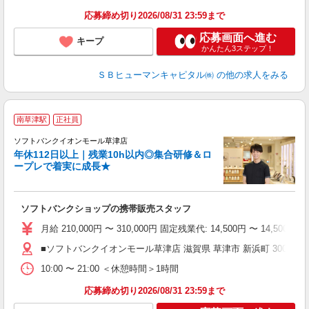
応募締め切り2026/08/31 23:59まで
応募画面へ進む
キープ
かんたん3ステップ！
ＳＢヒューマンキャピタル㈱
の他の求人をみる
南草津駅
正社員
さ
ソフトバンクイオンモール草津店
年休112日以上｜残業10h以内◎集合研修＆ロ
還
ープレで着実に成長★
な
ソフトバンクショップの携帯販売スタッフ
月給 210,000円 〜 310,000円 固定残業代: 14,50
■ソフトバンクイオンモール草津店 滋賀県 草津市 新浜町 300番
10:00 〜 21:00 ＜休憩時間＞1時間
応募締め切り2026/08/31 23:59まで