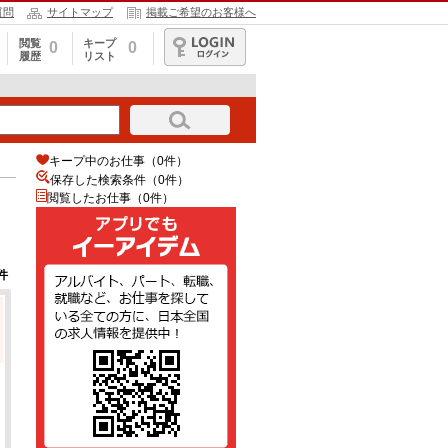
質問
サイトマップ
掲載ご希望のお客様へ
閲覧
キープ
0
0
履歴
リスト
ログイン
キープ中のお仕事（0件）
保存した検索条件（
0
件）
閲覧したお仕事（0件）
件