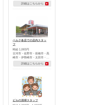
詳細はこちらから
ベルク各店での店内スタッ
フ
時給 1,065円
古河市・佐野市・前橋市・高
崎市・伊勢崎市・太田市・館
林市・藤岡市・大泉町・さい
詳細はこちらから
たま市北区・川越市・熊谷
市・行田市・秩父市・所沢
市・飯能市・東松山市・坂戸
市・鶴ケ島市・千葉市中央
区・市川市・松戸市・習志野
市・柏市・流山市・八千代
市・足立区・江戸川区・八王
子市・町田市
ビルの清掃スタッフ