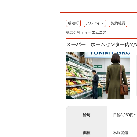
瑞穂町
アルバイト
契約社員
株式会社ティーエムエス
スーパー、ホームセンター内で
給与
日給8,960円
職種
私服警備