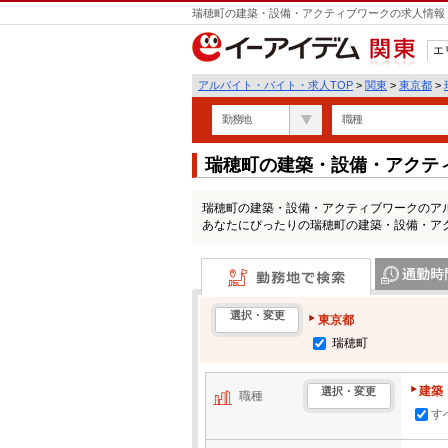
瑞穂町の建築・設備・アクティブワークの求人情報 
エ
関東
アルバイト・バイト・求人TOP
>
関東
>
東京都
>
勤務地
職種
瑞穂町の建築・設備・アクテ
覧
瑞穂町の建築・設備・アクティブワークのア
あなたにぴったりの瑞穂町の建築・設備・ア
勤務地で検索
通勤時間・区
選択・変更
東京都
瑞穂町
建築
選択・変更
職種
す