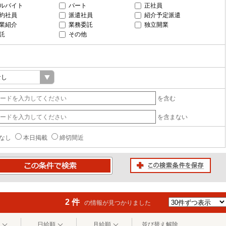
ルバイト
パート
正社員
約社員
派遣社員
紹介予定派遣
業紹介
業務委託
独立開業
託
その他
を含む
を含まない
なし
本日掲載
締切間近
この検索条件を保存
条件で検索
2 件
の情報が見つかりました
日給順
月給順
並び替え解除