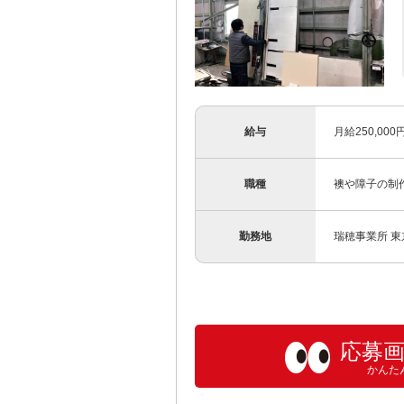
給与
月給250,00
職種
襖や障子の制
勤務地
瑞穂事業所 東
応募
かんた