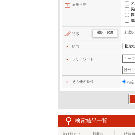
ア
雇用形態
契
職
嘱
未選択
選択・変更
特徴
給与
フリーワード
その他の条件
指定
この
検索結果一覧
並び替え ：
新着順
時給順