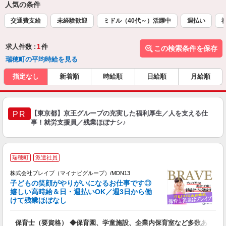
人気の条件
交通費支給
未経験歓迎
ミドル（40代～）活躍中
週払い
求人件数 :
1
件
この検索条件を保存
瑞穂町の平均時給を見る
指定なし
新着順
時給順
日給順
月給順
【東京都】京王グループの充実した福利厚生／人を支える仕
PR
事！就労支援員／残業ほぼナシ♪
瑞穂町
派遣社員
株式会社ブレイブ（マイナビグループ）/MDN13
子どもの笑顔がやりがいになるお仕事です◎
嬉しい高時給＆日・週払いOK／週3日から働
タ
けて残業ほぼなし
払
の
保育士（要資格） ◆保育園、学童施設、企業内保育室など多数あり
フ