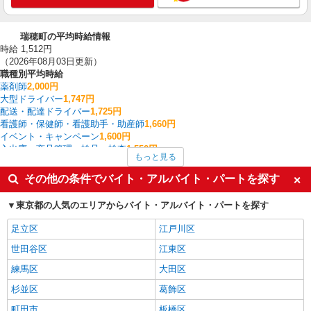
瑞穂町の平均時給情報
時給 1,512円
（2026年08月03日更新）
職種別平均時給
薬剤師
2,000円
大型ドライバー
1,747円
配送・配達ドライバー
1,725円
看護師・保健師・看護助手・助産師
1,660円
イベント・キャンペーン
1,600円
入出庫・商品管理・検品・検査
1,550円
もっと見る
その他オフィスワーク・事務
1,550円
保育士・保育補助
1,550円
その他の条件でバイト・アルバイト・パートを探す
介護職・ヘルパー
1,550円
家電・携帯販売
1,525円
東京都の人気のエリアからバイト・アルバイト・パートを探す
瑞穂町の他の職種の平均時給を見る
足立区
江戸川区
世田谷区
江東区
練馬区
大田区
杉並区
葛飾区
町田市
板橋区