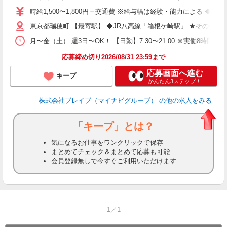
シ
時給1,500〜1,800円＋交通費 ※給与幅は経験・能力による ◆
東京都瑞穂町 【最寄駅】 ◆JR八高線「箱根ケ崎駅」 ★その他
月〜金（土） 週3日〜OK！ 【日勤】7:30〜21:00 ※実働8時間
応募締め切り2026/08/31 23:59まで
応募画面へ進む
キープ
かんたん3ステップ！
株式会社ブレイブ（マイナビグループ）
の他の求人をみる
「キープ」とは？
気になるお仕事をワンクリックで保存
まとめてチェック＆まとめて応募も可能
会員登録無しで今すぐご利用いただけます
1／1