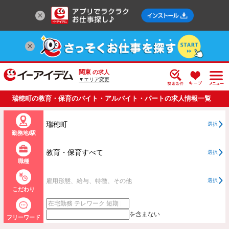
関東
の求人
▼エリア変更
瑞穂町の教育・保育のバイト・アルバイト・パートの求人情報一覧
瑞穂町
選択
勤務地/駅
教育・保育すべて
選択
職種
雇用形態、給与、特徴、その他
選択
こだわり
を含まない
フリーワード