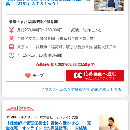
集！（3751）３７５１ｗ０１
ス
栄養士または調理師／保育園
入
タ
月給250,000円〜280,000円 ※経験、能力による
賞
台東区立東上野保育園 （東京都台東区東上野）
東京メトロ銀座線「稲荷町」駅より徒歩５分 都営大江戸線「新御徒
度
7：15〜16：15(実働8時間)
応募締め切り2027/08/26 23:59まで
応募画面へ進む
キープ
かんたん3ステップ！
イフスコヘルスケア株式会社
の他の求人をみる
台東区
業務委託
SOMPOヘルスサポート株式会社 オンライン支援
【保健師／管理栄養士】資格を活かせる！ 完
全在宅・オンラインでの保健指導。 未経験・