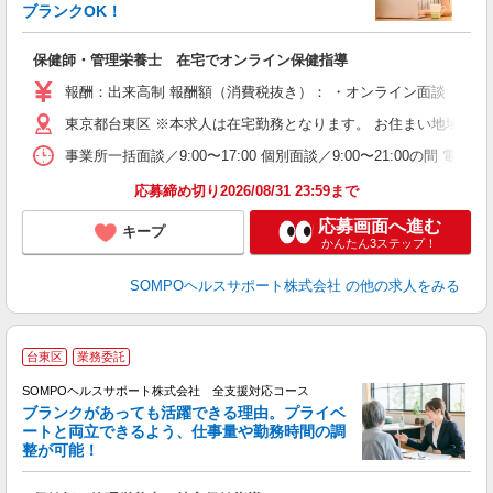
ブランクOK！
支
保健師・管理栄養士 在宅でオンライン保健指導
報酬：出来高制 報酬額（消費税抜き）： ・オンライン面談 1件：1
東京都台東区 ※本求人は在宅勤務となります。 お住まい地域を
事業所一括面談／9:00〜17:00 個別面談／9:00〜21:0
応募締め切り2026/08/31 23:59まで
応募画面へ進む
キープ
かんたん3ステップ！
SOMPOヘルスサポート株式会社
の他の求人をみる
台東区
業務委託
SOMPOヘルスサポート株式会社 全支援対応コース
ブランクがあっても活躍できる理由。プライベ
ートと両立できるよう、仕事量や勤務時間の調
整が可能！
支