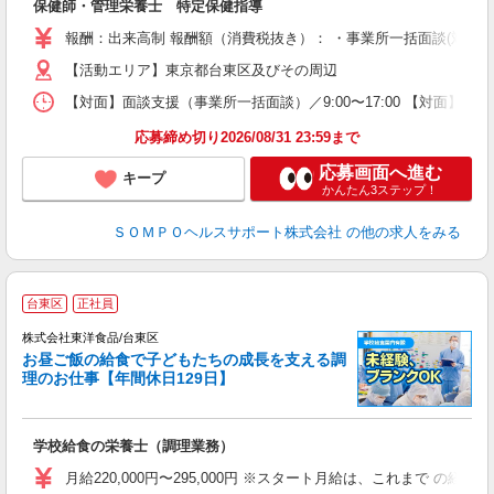
保健師・管理栄養士 特定保健指導
報酬：出来高制 報酬額（消費税抜き）： ・事業所一括面談(対面) 1日：
【活動エリア】東京都台東区及びその周辺
【対面】面談支援（事業所一括面談）／9:00〜17:00 【対面】面
応募締め切り2026/08/31 23:59まで
応募画面へ進む
キープ
かんたん3ステップ！
ＳＯＭＰＯヘルスサポート株式会社
の他の求人をみる
台東区
正社員
で
以
株式会社東洋食品/台東区
お昼ご飯の給食で子どもたちの成長を支える調
理のお仕事【年間休日129日】
ニ
入
学校給食の栄養士（調理業務）
夫
躍
月給220,000円〜295,000円 ※スタート月給は、これまで の経
み