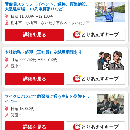
警備員スタッフ（イベント、道路、商業施設、
大型駐車場、JR列車見張りなど）
日給 11,000円〜12,100円
栃木市・小山市・さいたま市西区・さいたま市岩槻区・久喜市・蓮田
詳細を見る
とりあえずキープ
本社総務・経理（正社員）※試用期間あり
月給 222,750円〜230,750円
豊中市
詳細を見る
とりあえずキープ
マイクロバスにて教習所に通う生徒の送迎ドラ
イバー
日給 15,850円
箕面市
詳細を見る
とりあえずキープ