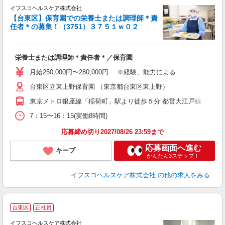
イフスコヘルスケア株式会社
【台東区】保育園での栄養士または調理師＊責
任者＊の募集！（3751）３７５１ｗ０２
ス
栄養士または調理師＊責任者＊／保育園
入
タ
月給250,000円〜280,000円 ※経験、能力による
賞
台東区立東上野保育園 （東京都台東区東上野）
東京メトロ銀座線「稲荷町」駅より徒歩５分 都営大江戸線「新御徒
度
7：15〜16：15(実働8時間)
応募締め切り2027/08/26 23:59まで
応募画面へ進む
キープ
かんたん3ステップ！
イフスコヘルスケア株式会社
の他の求人をみる
台東区
正社員
イフスコヘルスケア株式会社