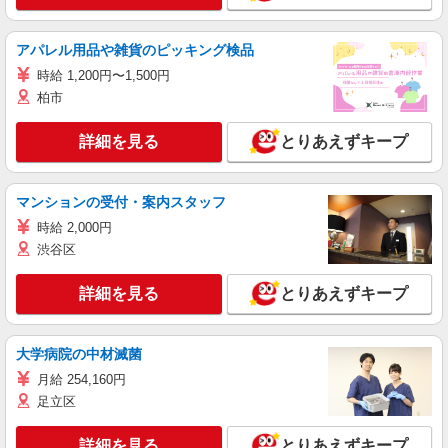
アパレル用品や雑貨のピッキング検品
時給 1,200円〜1,500円
柏市
詳細を見る
とりあえずキープ
マンションの受付・案内スタッフ
時給 2,000円
渋谷区
詳細を見る
とりあえずキープ
大学病院の中材滅菌
月給 254,160円
足立区
詳細を見る
とりあえずキープ