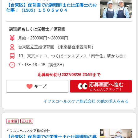
【台東区】保育園での調理師または栄養士のお
仕事！（1505）１５０５ｗ０４
っ
調理師もしくは栄養士／保育園
入
タ
月給：250000円〜280000円
賞
台東区立玉姫保育園 （東京都台東区清川）
JR、東京メトロ、つくばエクスプレス「南千住」駅から徒歩10分
度
7：15〜16：15（実働8H）
応募締め切り2027/08/26 23:59まで
応募画面へ進む
キープ
かんたん3ステップ！
イフスコヘルスケア株式会社
の他の求人をみる
台東区
正社員
イフスコヘルスケア株式会社
【台東区】保育園での栄養士または調理師の募