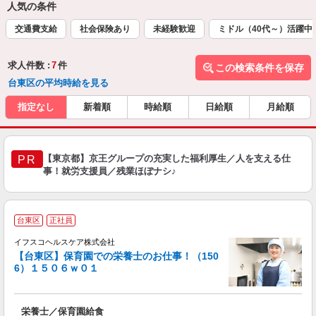
人気の条件
交通費支給
社会保険あり
未経験歓迎
ミドル（40代～）活躍中
求人件数 :
7
件
この検索条件を保存
台東区の平均時給を見る
指定なし
新着順
時給順
日給順
月給順
【東京都】京王グループの充実した福利厚生／人を支える仕
PR
事！就労支援員／残業ほぼナシ♪
台東区
正社員
イフスコヘルスケア株式会社
【台東区】保育園での栄養士のお仕事！（150
6）１５０６ｗ０１
っ
栄養士／保育園給食
入