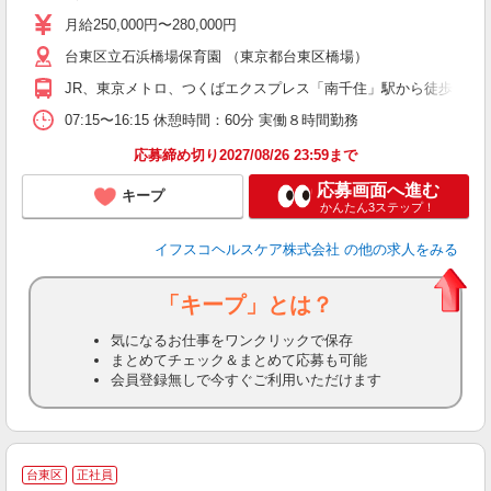
タ
月給250,000円〜280,000円
賞
台東区立石浜橋場保育園 （東京都台東区橋場）
JR、東京メトロ、つくばエクスプレス「南千住」駅から徒歩10分
度
07:15〜16:15 休憩時間：60分 実働８時間勤務
応募締め切り2027/08/26 23:59まで
応募画面へ進む
キープ
かんたん3ステップ！
イフスコヘルスケア株式会社
の他の求人をみる
「キープ」とは？
気になるお仕事をワンクリックで保存
まとめてチェック＆まとめて応募も可能
会員登録無しで今すぐご利用いただけます
台東区
正社員