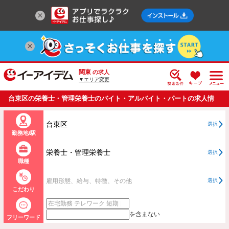
関東
の求人
▼エリア変更
台東区の栄養士・管理栄養士のバイト・アルバイト・パートの求人情
報一覧
台東区
選択
勤務地/駅
栄養士・管理栄養士
選択
職種
雇用形態、給与、特徴、その他
選択
こだわり
を含まない
フリーワード