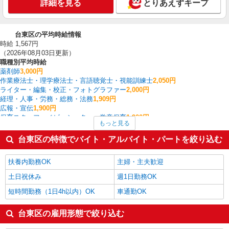
詳細を見る
とりあえずキープ
台東区の平均時給情報
時給 1,567円
（2026年08月03日更新）
職種別平均時給
薬剤師
3,000円
作業療法士・理学療法士・言語聴覚士・視能訓練士
2,050円
ライター・編集・校正・フォトグラファー
2,000円
経理・人事・労務・総務・法務
1,909円
広報・宣伝
1,900円
保育スタッフ・ベビーシッター・学童保育
1,900円
もっと見る
その他オフィスワーク・事務
1,800円
金融・貿易事務
1,767円
台東区の特徴でバイト・アルバイト・パートを絞り込む
データ入力・オペレーター
1,767円
看護師・保健師・看護助手・助産師
1,755円
扶養内勤務OK
主婦・主夫歓迎
台東区の他の職種の平均時給を見る
土日祝休み
週1日勤務OK
短時間勤務（1日4h以内）OK
車通勤OK
台東区の雇用形態で絞り込む