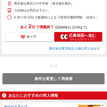
東京都台東区の小中学校 （東京都台東区）
り
※詳細はお問合せ下さい。
6:30〜16:15位 ※配属先による ◎変形労働時間制 ・給食提
2
あと
日
で掲載終了
(2026/08/11 23:59まで)
応募画面へ進む
キープ
かんたん3ステップ！
株式会社東洋食品
の他の求人をみる
1／1
条件を変更して再検索
あなたにおすすめの求人情報
ホールスタッフ