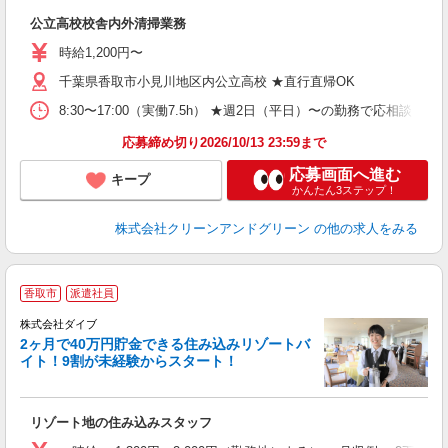
ダ
公立高校校舎内外清掃業務
日
時給1,200円〜
千葉県香取市小見川地区内公立高校 ★直行直帰OK
8:30〜17:00（実働7.5h） ★週2日（平日）〜の勤務で応相談 
応募締め切り2026/10/13 23:59まで
応募画面へ進む
キープ
かんたん3ステップ！
株式会社クリーンアンドグリーン
の他の求人をみる
香取市
派遣社員
せ
株式会社ダイブ
2ヶ月で40万円貯金できる住み込みリゾートバ
イト！9割が未経験からスタート！
き
リゾート地の住み込みスタッフ
未
～