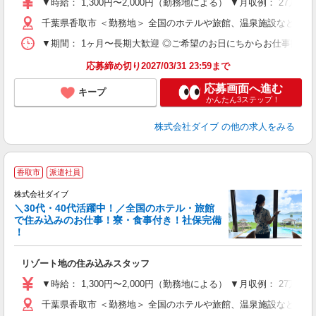
▼時給： 1,300円〜2,000円（勤務地による） ▼月収例： 27万
内
千葉県香取市 ＜勤務地＞ 全国のホテルや旅館、温泉施設など勤
O
▼期間： 1ヶ月〜長期大歓迎 ◎ご希望のお日にちからお仕事開始ができ
応募締め切り2027/03/31 23:59まで
応募画面へ進む
キープ
かんたん3ステップ！
株式会社ダイブ
の他の求人をみる
香取市
派遣社員
か
株式会社ダイブ
迎
＼30代・40代活躍中！／全国のホテル・旅館
で住み込みのお仕事！寮・食事付き！社保完備
！
り
リゾート地の住み込みスタッフ
未
～
▼時給： 1,300円〜2,000円（勤務地による） ▼月収例： 27万
内
千葉県香取市 ＜勤務地＞ 全国のホテルや旅館、温泉施設など勤
O