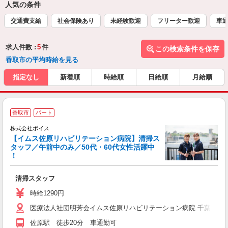
人気の条件
交通費支給
社会保険あり
未経験歓迎
フリーター歓迎
車通
求人件数 :
5
件
この検索条件を保存
香取市の平均時給を見る
指定なし
新着順
時給順
日給順
月給順
■
香取市
パート
株式会社ボイス
【イムス佐原リハビリテーション病院】清掃ス
タッフ／午前中のみ／50代・60代女性活躍中
！
所
清掃スタッフ
時給1290円
医療法人社団明芳会イムス佐原リハビリテーション病院 千葉県香取市
佐原駅 徒歩20分 車通勤可