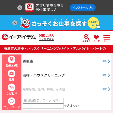
関東
の求人
▼エリア変更
香取市の清掃・ハウスクリーニングのバイト・アルバイト・パートの
求人情報一覧
香取市
選択
勤務地/駅
清掃・ハウスクリーニング
選択
職種
雇用形態、給与、特徴、その他
選択
こだわり
を含まない
フリーワード