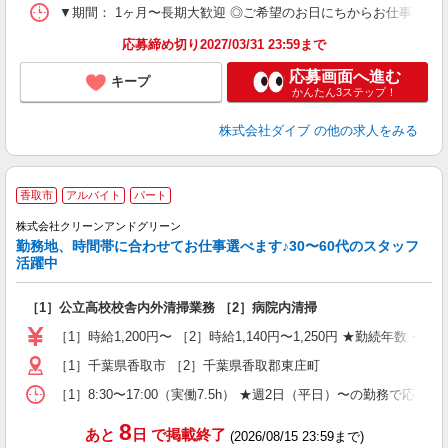
▼期間： 1ヶ月〜長期大歓迎 ◎ご希望のお日にちからお仕事開始ができ
応募締め切り2027/03/31 23:59まで
応募画面へ進む
キープ
かんたん3ステップ！
株式会社ダイブ
の他の求人をみる
香取市
アルバイト
パート
株式会社クリーンアンドグリーン
勤務地、時間帯に合わせてお仕事選べます♪30〜60代のスタッフ
活躍中
［1］公立高校校舎内外清掃業務 ［2］病院内清掃
［1］時給1,200円〜 ［2］時給1,140円〜1,250円 ★勤続年数・経
［1］千葉県香取市 ［2］千葉県香取郡東庄町
［1］8:30〜17:00（実働7.5h） ★週2日（平日）〜の勤務で応相談 
8
あと
日
で掲載終了
(2026/08/15 23:59まで)