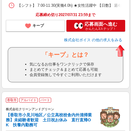
【シフト】 7:00-11:30(実働4.0h) ★女性活躍中 【日数】 週4日程
応募締め切り2027/07/31 23:59まで
応募画面へ進む
キープ
かんたん3ステップ！
株式会社ボイス
の他の求人をみる
「キープ」とは？
気になるお仕事をワンクリックで保存
まとめてチェック＆まとめて応募も可能
会員登録無しで今すぐご利用いただけます
香取市
アルバイト
パート
株式会社クリーンアンドグリーン
【香取市小見川地区／公立高校校舎内外清掃業
務】未経験者歓迎 土日祝お休み 直行直帰O
フ
K 扶養内勤務可
未