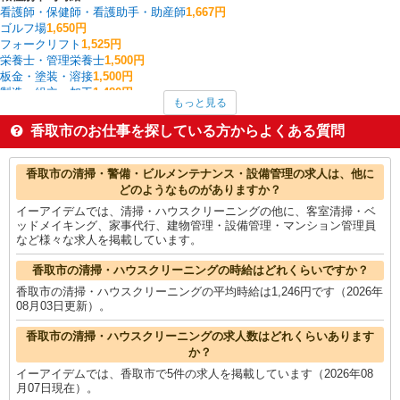
看護師・保健師・看護助手・助産師
1,667円
ゴルフ場
1,650円
フォークリフト
1,525円
栄養士・管理栄養士
1,500円
板金・塗装・溶接
1,500円
製造・組立・加工
1,480円
もっと見る
家電・携帯販売
1,475円
調理・調理補助・調理師
1,411円
香取市のお仕事を探している方からよくある質問
給食
1,400円
金属加工
1,400円
香取市の他の職種の平均時給を見る
香取市の清掃・警備・ビルメンテナンス・設備管理の求人は、他に
どのようなものがありますか？
イーアイデムでは、清掃・ハウスクリーニングの他に、客室清掃・ベ
ッドメイキング、家事代行、建物管理・設備管理・マンション管理員
など様々な求人を掲載しています。
香取市の清掃・ハウスクリーニングの時給はどれくらいですか？
香取市の清掃・ハウスクリーニングの平均時給は1,246円です（2026年
08月03日更新）。
香取市の清掃・ハウスクリーニングの求人数はどれくらいあります
か？
イーアイデムでは、香取市で5件の求人を掲載しています（2026年08
月07日現在）。