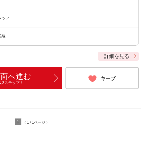
タッフ
笹塚
詳細を見る
画面へ進む
キープ
ん3ステップ！
1
( 1 / 1ページ )