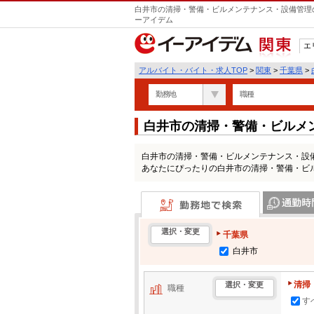
白井市の清掃・警備・ビルメンテナンス・設備管理の
ーアイデム
エ
関東
アルバイト・バイト・求人TOP
>
関東
>
千葉県
>
勤務地
職種
白井市の清掃・警備・ビルメ
求人情報一覧
白井市の清掃・警備・ビルメンテナンス・設
あなたにぴったりの白井市の清掃・警備・ビ
勤務地で検索
通勤時間・区
選択・変更
千葉県
白井市
清掃
選択・変更
職種
す