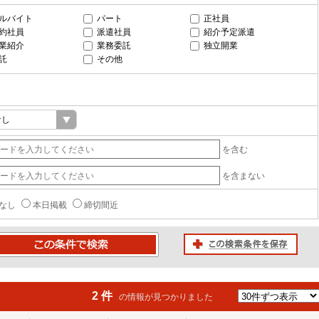
ルバイト
パート
正社員
約社員
派遣社員
紹介予定派遣
業紹介
業務委託
独立開業
託
その他
を含む
を含まない
なし
本日掲載
締切間近
この検索条件を保存
条件で検索
2 件
の情報が見つかりました