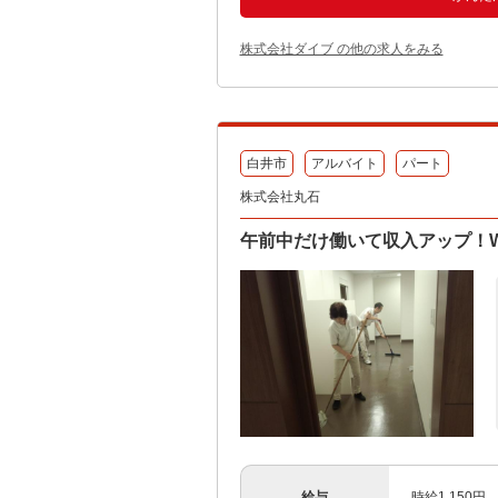
株式会社ダイブ の他の求人をみる
白井市
アルバイト
パート
株式会社丸石
午前中だけ働いて収入アップ！
給与
時給1,150円