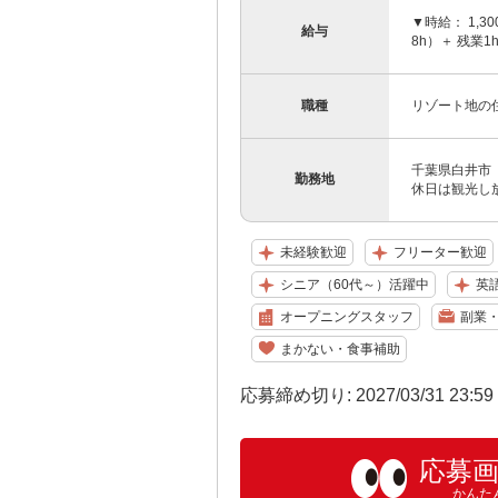
▼時給： 1,3
給与
8h）＋ 残業1
職種
リゾート地の
千葉県白井市
勤務地
休日は観光し放
未経験歓迎
フリーター歓迎
シニア（60代～）活躍中
英
オープニングスタッフ
副業・
まかない・食事補助
応募締め切り: 2027/03/31 23:5
応募
かんた