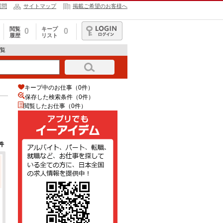
質問
サイトマップ
掲載ご希望のお客様へ
閲覧
キープ
0
0
履歴
リスト
ログイン
一覧
キープ中のお仕事（0件）
保存した検索条件（
0
件）
閲覧したお仕事（0件）
件