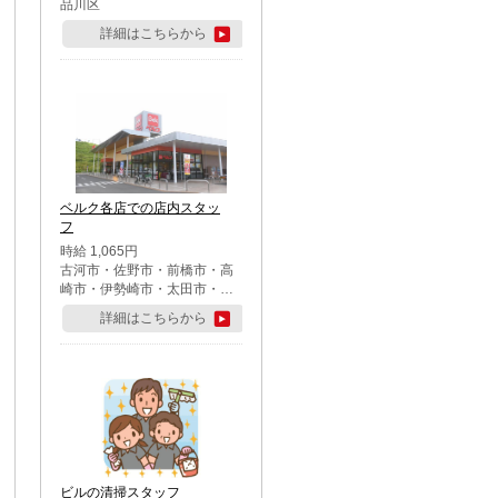
品川区
詳細はこちらから
ベルク各店での店内スタッ
フ
時給 1,065円
古河市・佐野市・前橋市・高
崎市・伊勢崎市・太田市・館
林市・藤岡市・大泉町・さい
詳細はこちらから
たま市北区・川越市・熊谷
市・行田市・秩父市・所沢
市・飯能市・東松山市・坂戸
市・鶴ケ島市・千葉市中央
区・市川市・松戸市・習志野
市・柏市・流山市・八千代
市・足立区・江戸川区・八王
子市・町田市
ビルの清掃スタッフ