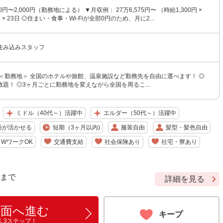
00円〜2,000円（勤務地による） ▼月収例： 27万6,575円〜 （時給1,300円 ×
h × 23日 ◎住まい・食事・Wi-Fiが全部0円のため、月に2...
住み込みスタッフ
 ＜勤務地＞ 全国のホテルや旅館、温泉施設など勤務先を自由に選べます！ ◎
題！ ◎3ヶ月ごとに勤務地を変えながら全国を周るこ...
ミドル（40代～）活躍中
エルダー（50代～）活躍中
語が活かせる
短期（3ヶ月以内)
服装自由
髪型・髪色自由
WワークOK
交通費支給
社会保険あり
社宅・寮あり
9 まで
詳細を見る
画面へ進む
キープ
ん3ステップ！