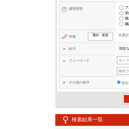
ア
雇用形態
契
職
嘱
未選択
選択・変更
特徴
給与
フリーワード
その他の条件
指定
この
検索結果一覧