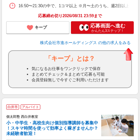
16:50〜21:30の中で、1コマ以上 ※月〜土のうち、週2日以上
応募締め切り2026/08/31 23:59まで
応募画面へ進む
キープ
かんたん3ステップ！
株式会社市進ホールディングス
の他の求人をみる
「キープ」とは？
気になるお仕事をワンクリックで保存
まとめてチェック＆まとめて応募も可能
会員登録無しで今すぐご利用いただけます
白井市
アルバイト
来
中
個太郎塾 西白井教室
小・中学生・高校生向け個別指導講師を募集中
！スキマ時間を使って効率よく稼ぎませんか？
未経験者歓迎！