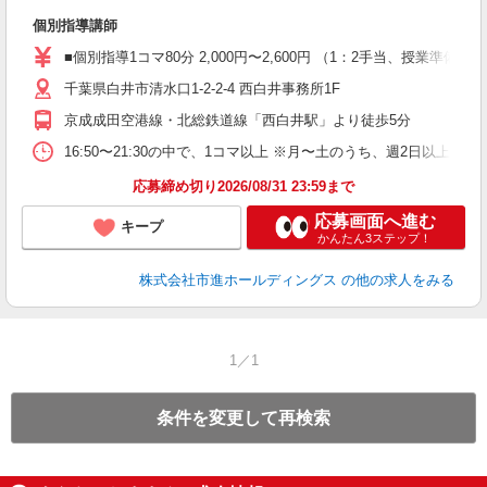
を
個別指導講師
未
務
■個別指導1コマ80分 2,000円〜2,600円 （1：2手当、授
千葉県白井市清水口1-2-2-4 西白井事務所1F
京成成田空港線・北総鉄道線「西白井駅」より徒歩5分
16:50〜21:30の中で、1コマ以上 ※月〜土のうち、週2日以上
応募締め切り2026/08/31 23:59まで
応募画面へ進む
キープ
かんたん3ステップ！
株式会社市進ホールディングス
の他の求人をみる
1／1
条件を変更して再検索