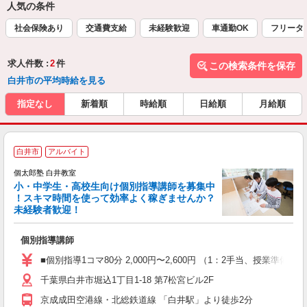
人気の条件
社会保険あり
交通費支給
未経験歓迎
車通勤OK
フリータ
求人件数 :
2
件
この検索条件を保存
白井市の平均時給を見る
指定なし
新着順
時給順
日給順
月給順
白井市
アルバイト
来
中
個太郎塾 白井教室
小・中学生・高校生向け個別指導講師を募集中
！スキマ時間を使って効率よく稼ぎませんか？
未経験者歓迎！
を
個別指導講師
未
務
■個別指導1コマ80分 2,000円〜2,600円 （1：2手当、授
千葉県白井市堀込1丁目1-18 第7松宮ビル2F
京成成田空港線・北総鉄道線 「白井駅」より徒歩2分