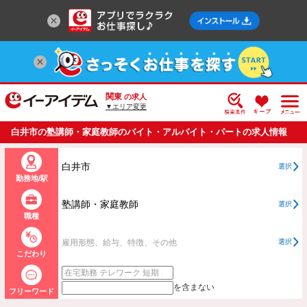
関東
の求人
▼エリア変更
白井市の塾講師・家庭教師のバイト・アルバイト・パートの求人情報
一覧
白井市
選択
勤務地/駅
塾講師・家庭教師
選択
職種
雇用形態、給与、特徴、その他
選択
こだわり
を含まない
フリーワード