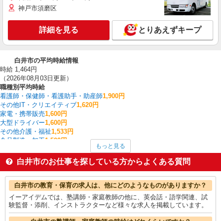
神戸市須磨区
詳細を見る
とりあえずキープ
白井市の平均時給情報
時給 1,464円
（2026年08月03日更新）
職種別平均時給
看護師・保健師・看護助手・助産師
1,900円
その他IT・クリエイティブ
1,620円
家電・携帯販売
1,600円
大型ドライバー
1,600円
その他介護・福祉
1,533円
食品製造・加工
1,500円
もっと見る
その他軽作業・製造・物流
1,485円
製造・組立・加工
1,474円
白井市のお仕事を探している方からよくある質問
フォークリフト
1,467円
介護職・ヘルパー
1,458円
白井市の他の職種の平均時給を見る
白井市の教育・保育の求人は、他にどのようなものがありますか？
イーアイデムでは、塾講師・家庭教師の他に、英会話・語学関連、試
験監督・添削、インストラクターなど様々な求人を掲載しています。