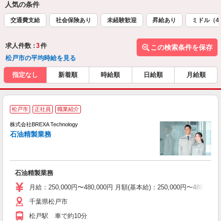
人気の条件
交通費支給
社会保険あり
未経験歓迎
昇給あり
ミドル（4
求人件数 :
3
件
この検索条件を保存
松戸市の平均時給を見る
指定なし
新着順
時給順
日給順
月給順
松戸市
正社員
職業紹介
株式会社BREXA Technology
石油精製業務
石油精製業務
月給：250,000円〜480,000円 月額(基本給)：250,00
千葉県松戸市
松戸駅 車で約10分