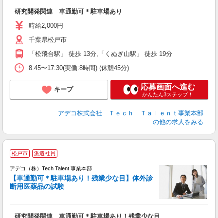
エ
研究開発関連 車通勤可＊駐車場あり
高
時給2,000円
千葉県松戸市
「松飛台駅」 徒歩 13分,「くぬぎ山駅」 徒歩 19分
8:45〜17:30(実働:8時間) (休憩45分)
応募画面へ進む
キープ
かんたん3ステップ！
アデコ株式会社 Ｔｅｃｈ Ｔａｌｅｎｔ事業本部
の他の求人をみる
松戸市
派遣社員
アデコ（株）Tech Talent 事業本部
【車通勤可＊駐車場あり！残業少な目】体外診
断用医薬品の試験
エ
エ
研究開発関連 車通勤可＊駐車場あり！残業少な目