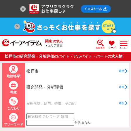
関東
の求人
▼エリア変更
松戸市の研究開発・分析評価のバイト・アルバイト・パートの求人情
報一覧
松戸市
選択
勤務地/駅
研究開発・分析評価
選択
職種
雇用形態、給与、特徴、その他
選択
こだわり
を含まない
フリーワード