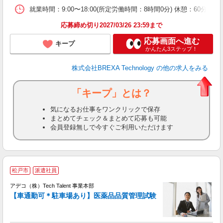
就業時間：9:00〜18:00(所定労働時間：8時間0分) 休憩：
応募締め切り2027/03/26 23:59まで
応募画面へ進む
キープ
かんたん3ステップ！
株式会社BREXA Technology
の他の求人をみる
「キープ」とは？
気になるお仕事をワンクリックで保存
まとめてチェック＆まとめて応募も可能
会員登録無しで今すぐご利用いただけます
松戸市
派遣社員
アデコ（株）Tech Talent 事業本部
【車通勤可＊駐車場あり】医薬品品質管理試験
エ