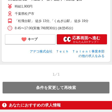
高
時給1,900円
千葉県松戸市
「松飛台駅」 徒歩 13分,「くぬぎ山駅」 徒歩 19分
8:45〜17:00(実働:7時間30分) (休憩45分)
応募画面へ進む
キープ
かんたん3ステップ！
アデコ株式会社 Ｔｅｃｈ Ｔａｌｅｎｔ事業本部
の他の求人をみる
1／1
条件を変更して再検索
あなたにおすすめの求人情報