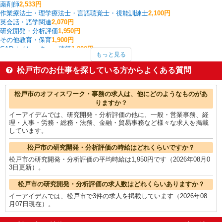
薬剤師
2,533円
作業療法士・理学療法士・言語聴覚士・視能訓練士
2,100円
英会話・語学関連
2,070円
研究開発・分析評価
1,950円
その他教育・保育
1,900円
CADオペレーター・積算
1,800円
もっと見る
家事代行
1,700円
整備士・板金
1,700円
松戸市のお仕事を探している方からよくある質問
その他建築・設備・アクティブワーク
1,700円
看護師・保健師・看護助手・助産師
1,688円
松戸市の他の職種の平均時給を見る
松戸市のオフィスワーク・事務の求人は、他にどのようなものがあ
りますか？
イーアイデムでは、研究開発・分析評価の他に、一般・営業事務、経
理・人事・労務・総務・法務、金融・貿易事務など様々な求人を掲載
しています。
松戸市の研究開発・分析評価の時給はどれくらいですか？
松戸市の研究開発・分析評価の平均時給は1,950円です（2026年08月0
3日更新）。
松戸市の研究開発・分析評価の求人数はどれくらいありますか？
イーアイデムでは、松戸市で3件の求人を掲載しています（2026年08
月07日現在）。