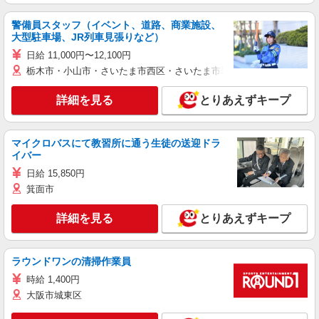
警備員スタッフ（イベント、道路、商業施設、
大型駐車場、JR列車見張りなど）
日給 11,000円〜12,100円
栃木市・小山市・さいたま市西区・さいたま市岩槻区・久喜市・蓮田
詳細を見る
とりあえずキープ
マイクロバスにて教習所に通う生徒の送迎ドラ
イバー
日給 15,850円
箕面市
詳細を見る
とりあえずキープ
ラウンドワンの清掃作業員
時給 1,400円
大阪市城東区