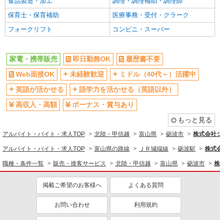
食品製造・加工
調理・調理補助・調理師
保育士・保育補助
医療事務・受付・クラーク
フォークリフト
コンビニ・スーパー
家電・携帯販売
即日勤務OK
履歴書不要
Web面接OK
未経験歓迎
ミドル（40代～）活躍中
英語が活かせる
語学力を活かせる（英語以外）
高収入・高額
ボーナス・賞与あり
もっと見る
アルバイト・バイト・求人TOP
北陸・甲信越
富山県
砺波市
株式会社
アルバイト・バイト・求人TOP
富山県の路線
ＪＲ城端線
砺波駅
株式
職種・条件一覧
販売・接客サービス
北陸・甲信越
富山県
砺波市
株
掲載ご希望のお客様へ
よくある質問
お問い合わせ
利用規約