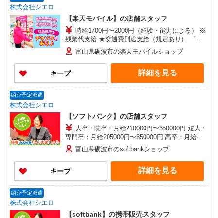
株式会社シエロ
【楽天モバイル】の店舗スタッフ
時給1700円〜2000円（経験・能力による） ※
残業代支給 ★交通費別途支給（規定あり） ゜
+゜・。○。・゜+゜・。○。・゜+゜ 入社祝い金10
富山県砺波市の楽天モバイルショップ
万円支給(規定有) お友達を紹介頂くと, インセンテ
ィブ支給(規定有) ★月2回払い・週払い可能（規程
詳細を見る
キープ
有）★ ゜・。○。・゜+゜・。○。・゜+゜
紹介予定派遣
株式会社シエロ
【ソフトバンク】の店舗スタッフ
大卒・院卒：月給210000円〜350000円 短大・
専門卒：月給205000円〜350000円 高卒：月給
200000円〜350000円 ※別途支給（時間外手当、
富山県砺波市のsoftbankショップ
地域手当、役割手当、資格手当） ※個人実績に応
じて報奨金・インセンティブあり ※経験・能力・
詳細を見る
キープ
年齢を考慮して金額を決定致します。 ゜+゜・。
○。・゜+゜・。○。・゜+゜ 入社祝い金10万円支
給(規定有) お友達を紹介頂くと, インセンティブ支
紹介予定派遣
給(規定有) ゜・。○。・゜+゜・。○。・゜+゜
株式会社シエロ
【softbank】の携帯販売スタッフ