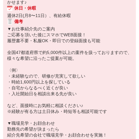
かせます♪
休日・休暇
週休2日(月8〜11日）、有給休暇
備考
▼お仕事紹介先のご案内
ご応募を頂いた後にスマホでWEB面接！
履歴書不要・私服OK・即日での登録面接も可能
全国47都道府県で約5,000件以上の案件を扱っておりますので、
様々な希望に沿ったご提案が可能。
〈例〉
・未経験なので、研修が充実して欲しい
・時給1,600円以上を探している
・自宅からなるべく近くが良い
・入社開始日を相談出来る先が良い
など、面接時にお気軽に相談ください♪
※経験が有る方は土日休み・時短等も相談可能です
▼職場見学・お顔合わせ
勤務先の希望が決まったら
紹介先希望の会社で職場見学・お顔合わせを実施！