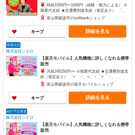
時給1500円〜1600円（経験・能力による） ※
残業代支給 ★交通費別途支給（規定あり） ゜
+゜・。○。・゜+゜・。○。・゜+゜ 入社祝い金10
富山県砺波市のsoftbankショップ
万円支給(規定有) お友達を紹介頂くと, インセンテ
ィブ支給(規定有) ★月2回払い・週払い可能（規程
詳細を見る
キープ
有）★ ゜・。○。・゜+゜・。○。・゜+゜
派遣社員
株式会社シエロ
【楽天モバイル】人気機種に詳しくなれる携帯
販売
月給245250円〜 ※残業代支給 ★交通費別途支
給（規定あり） ゜+゜・。○。・゜+゜・。
○。・゜+゜ 入社祝い金10万円支給(規定有) お友達
富山県砺波市の楽天モバイルショップ
を紹介頂くと, インセンティブ支給(規定有) ゜・。
○。・゜+゜・。○。・゜+゜
詳細を見る
キープ
紹介予定派遣
株式会社シエロ
【楽天モバイル】人気機種に詳しくなれる携帯
販売