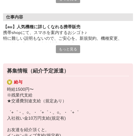
大手キャリアの店舗勤務なので安心・安定！
一度身に着けた知識は、
ずっと先まで役に立ちます！
仕事内容
【au】人気機種に詳しくなれる携帯販売
丁寧な研修もあるので、
携帯shopにて、スマホを案内するおシゴト♪
みなさんから働きやすいと好評です♪
特に難しい説明もないので、ご安心を。新規契約、機種変更、
最新アプリ事情やお得なプラン、
各種料金プランのご相談対応・ご提案などをお願いします。
スマホの裏ワザを学べるチャンス♪
もっと見る
初めての方でも安心♪
【選べるお仕事いろいろ】
あなた専属のコーディネーターが親切・丁寧にフォローするので、
￣￣￣￣￣￣￣￣￣￣￣
満足度◎
▼オフィスワーク
募集情報（紹介予定派遣）
事務、経理、データ入力、コールセンター、受付
■携帯やインターネット販売業務
▼工場・製造・軽作業系
給与
docomo(ドコモ)/au(エーユー)・KDDI/softbank(ソフトバンク)など
機械/食品製造・梱包・仕分け・加工・組立・検査
時給1500円〜
の大手キャリアから
▼美容系
※残業代支給
ワイモバイル(Y!mobille)、楽天モバイル、UQなど格安スマホまで幅
眉毛サロンのアイブロウ・ネイリスト・エステ
★交通費別途支給（規定あり）
広く紹介可能♪
▼営業・販売
人気のApple（アップル）店舗もございます！
法人営業・アパレル販売・個別指導塾・人材紹介
゜+゜・。○。・゜+゜・。○。・゜+゜
▼人気案件も多数♪
入社祝い金10万円支給(規定有)
短期・期間限定・オープニング・官公庁案件
上場/優良/大手企業など
お友達を紹介頂くと,
インセンティブ支給(規定有)