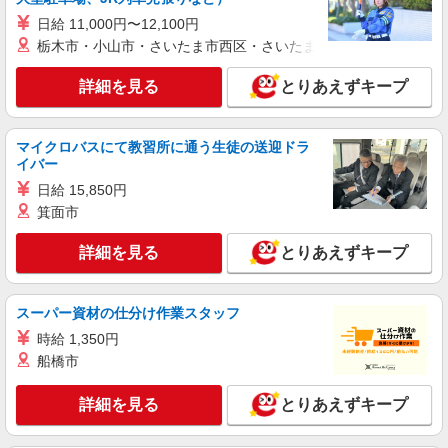
期間】月給 240000 円 〜 350000 円
日給 11,000円〜12,100円
■ソフトバンクイオンモールとなみ店 富山県
砺波市 中神1丁目 174 イオンモールとなみ内2F
栃木市・小山市・さいたま市西区・さいたま市岩槻区・久喜市・
詳細を見る
詳細を見る
とりあえずキープ
キープ
パート
マイクロバスにて教習所に通う生徒の送迎ドラ
ケーズデンキ 砺波店
イバー
家電量販店の接客スタッフ
日給 15,850円
【月〜土】時給１３３０円（１７時以降）
箕面市
【日祝日】時給１３３０円（終日） 【月〜土】時
給１２３０円（〜１７時まで） ☆昇給・昇格制度
富山県礪波市中神２丁目６４番地
詳細を見る
とりあえずキープ
あり（年１回） ☆正社員登用制度有り
詳細を見る
キープ
スーパー資材の仕分け作業スタッフ
アルバイト
時給 1,350円
ケーズデンキ 砺波店
船橋市
家電量販店のレジ・品出し・接客スタッフ
時給１２３０円（大学・短大専門学生） 時給
詳細を見る
とりあえずキープ
１２３０円（高校生） ※高校生は、学校及び保護
者の許可が必要
富山県礪波市中神２丁目６４番地