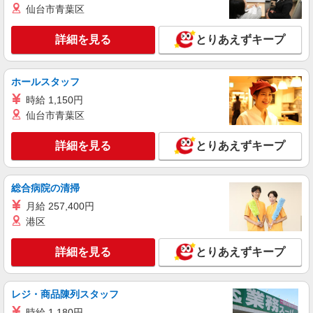
仙台市青葉区
期間】月給 240000 円 〜 350000 円
■ワイモバイルイオンモールとなみ店 富山県砺
波市中神1丁目174
詳細を見る
とりあえずキープ
詳細を見る
キープ
ホールスタッフ
正社員
時給 1,150円
ソフトバンクイオンモールとなみ店
仙台市青葉区
ソフトバンクショップの携帯販売スタッフ
月給 207,000円 〜 302,000円 試用期間あり 3
詳細を見る
とりあえずキープ
ヶ月 ※経験・能力による 【試用期間】月給
207000 円 〜 302000 円
■ソフトバンクイオンモールとなみ店 富山県
砺波市 中神1丁目 174 イオンモールとなみ内2F
総合病院の清掃
月給 257,400円
詳細を見る
キープ
港区
正社員
詳細を見る
とりあえずキープ
ワイモバイルイオンモールとなみ店
ワイモバイルショップの携帯販売スタッフ
月給 207,000円 〜 302,000円 試用期間あり 3
レジ・商品陳列スタッフ
ヶ月 ※経験・能力による 【試用期間】月給
時給 1,180円