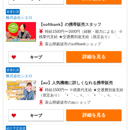
派遣社員
株式会社シエロ
【softbank】の携帯販売スタッフ
時給1500円〜1600円（経験・能力による） ※
残業代支給 ★交通費別途支給（規定あり） ゜
+゜・。○。・゜+゜・。○。・゜+゜ 入社祝い金10
富山県砺波市のsoftbankショップ
万円支給(規定有) お友達を紹介頂くと, インセンテ
ィブ支給(規定有) ★月2回払い・週払い可能（規程
詳細を見る
キープ
有）★ ゜・。○。・゜+゜・。○。・゜+゜
派遣社員
株式会社シエロ
【au】人気機種に詳しくなれる携帯販売
時給1500円〜 ※残業代支給 ★交通費別途支給
（規定あり） ゜+゜・。○。・゜+゜・。○。・゜
+゜ 入社祝い金10万円支給(規定有) お友達を紹介
富山県砺波市のauショップ
頂くと, インセンティブ支給(規定有) ★月2回払
い・週払い可能（規程有）★ ゜・。○。・゜
詳細を見る
キープ
+゜・。○。・゜+゜
紹介予定派遣