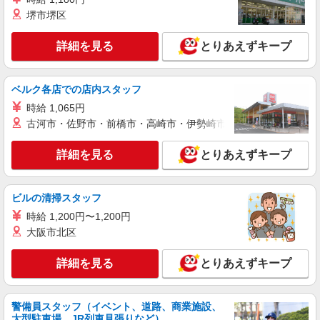
207000 円 〜 302000 円
■ワイモバイルイオンモールとなみ店 富山県砺
堺市堺区
波市中神1丁目174
詳細を見る
とりあえずキープ
詳細を見る
キープ
契約社員
ベルク各店での店内スタッフ
ソフトバンク販売契約社員【砺波市エリア】
時給 1,065円
家電量販店内の携帯販売スタッフ
古河市・佐野市・前橋市・高崎市・伊勢崎市・太田市・館林市・
月給 247,340円 〜 247,340円 試用期間なし ※
経験・能力による 【試用期間】時給 0 円 〜 0 円
詳細を見る
とりあえずキープ
■ソフトバンク販売契約社員【砺波市エリア】
富山県砺波市
ビルの清掃スタッフ
詳細を見る
キープ
時給 1,200円〜1,200円
大阪市北区
正社員
ソフトバンクイオンモールとなみ店
詳細を見る
とりあえずキープ
【店長職】ソフトバンクショップの携帯販売ス
タッフ
警備員スタッフ（イベント、道路、商業施設、
月給 240,000円 〜 350,000円 試用期間あり 3
大型駐車場、JR列車見張りなど）
ヶ月 月給25万円以上 ※経験・能力による 【試用