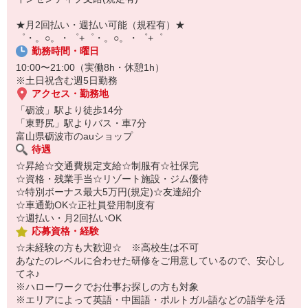
【スマホ面接実施中】
￣￣￣￣￣￣￣￣￣
★月2回払い・週払い可能（規程有）★
自宅に居ながらスマホでカンタン面接OK！
゜・。○。・゜+゜・。○。・゜+゜
オンライン面談なのでスピード対応。
勤務時間・曜日
10:00〜21:00（実働8h・休憩1h）
※土日祝含む週5日勤務
アクセス・勤務地
「砺波」駅より徒歩14分
「東野尻」駅よりバス・車7分
富山県砺波市のauショップ
待遇
☆昇給☆交通費規定支給☆制服有☆社保完
☆資格・残業手当☆リゾート施設・ジム優待
☆特別ボーナス最大5万円(規定)☆友達紹介
☆車通勤OK☆正社員登用制度有
☆週払い・月2回払いOK
応募資格・経験
☆未経験の方も大歓迎☆ ※高校生は不可
あなたのレベルに合わせた研修をご用意しているので、安心し
てネ♪
※ハローワークでお仕事お探しの方も対象
※エリアによって英語・中国語・ポルトガル語などの語学を活