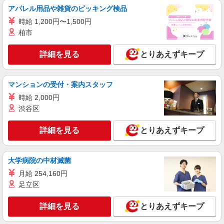
アパレル用品や雑貨のピッキング検品
詳細を見る
キープ
時給 1,200円〜1,500円
柏市
パート
ケーズデンキ 砺波店
詳細を見る
とりあえずキープ
家電量販店のレジスタッフ
【月〜土】時給１３３０円（17時以降） 【日
マンションの受付・案内スタッフ
祝日】時給１３３０円（終日） 【月〜土】時給１
２３０円（〜17時まで） ☆昇給・昇格制度あり
時給 2,000円
富山県砺波市中神二丁目64番地
（年１回）
渋谷区
詳細を見る
キープ
詳細を見る
とりあえずキープ
パート
ケーズデンキ 砺波店
大学病院の中材滅菌
家電量販店のレジ・品出しスタッフ
月給 254,160円
【月〜土】時給１３３０円（17時以降） 【日
足立区
祝日】時給１３３０円（終日） 【月〜土】時給１
２３０円（〜17時まで） ☆昇給・昇格制度あり
富山県砺波市中神二丁目64番地
（年１回）
詳細を見る
とりあえずキープ
詳細を見る
キープ