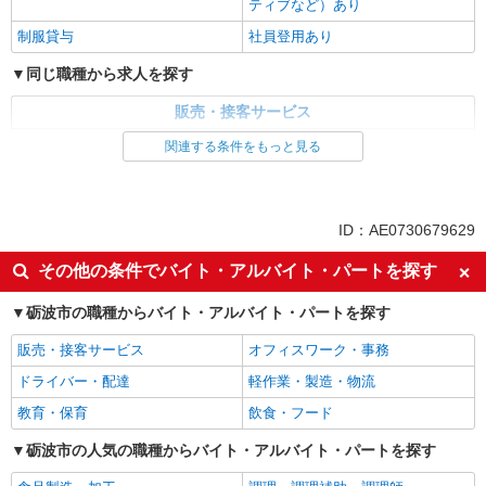
ティブなど）あり
制服貸与
社員登用あり
同じ職種から求人を探す
販売・接客サービス
家電・携帯販売
関連する条件をもっと見る
同じ特徴から求人を探す
未経験歓迎
ミドル（40代～）活躍中
ID：AE0730679629
英語が活かせる
ボーナス・賞与あり
その他の条件でバイト・アルバイト・パートを探す
日払い
車通勤OK
砺波市の職種からバイト・アルバイト・パートを探す
交通費支給
社会保険あり
社員登用あり
販売・接客サービス
オフィスワーク・事務
ドライバー・配達
軽作業・製造・物流
教育・保育
飲食・フード
砺波市の人気の職種からバイト・アルバイト・パートを探す