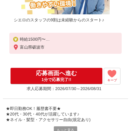
シエロのスタッフの9割は未経験からのスタート♪
時給1500円〜
※残業代支給
富山県砺波市
★交通費別途支給（規定あり）
゜+゜・。○。・゜+゜・。○。・゜+゜
入社祝い金10万円支給(規定有)
応募画面へ進む
お友達を紹介頂くと,
1分で応募完了!!
キープ
インセンティブ支給(規定有)
求人応募期間：2026/07/30～2026/08/31
★月2回払い・週払い可能（規程有）★
゜・。○。・゜+゜・。○。・゜+゜
★即日勤務OK！履歴書不要★
★20代・30代・40代が活躍しています♪
★ネイル・髪型・アクセサリー自由(規定あり)
もっと見る
シエロのスタッフは9割が未経験スタート。