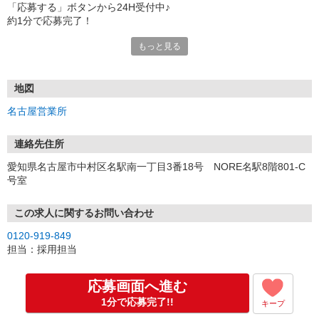
「応募する」ボタンから24H受付中♪
約1分で応募完了！
もっと見る
■電話応募の場合
電話応募も歓迎！（受付:10:00〜20:00）
土日祝も受付中♪
地図
【選考フロー】
名古屋営業所
①応募から3営業日を目安に、メールorお電話でご連絡します。
②面接日時を決定！「0120」から始まる電話番号からご連絡します
★スマホでWEB面接（LINEなど）・出張面接・事務所面接と選べま
連絡先住所
す
愛知県名古屋市中村区名駅南一丁目3番18号 NORE名駅8階801-C
③面接実施（履歴書不要）
号室
④勤務開始（スタート日は応相談）
※ご希望があれば、職場見学の調整もOKです！
この求人に関するお問い合わせ
お気軽にご応募ください♪
0120-919-849
担当：採用担当
応募画面へ進む
1分で応募完了!!
キープ