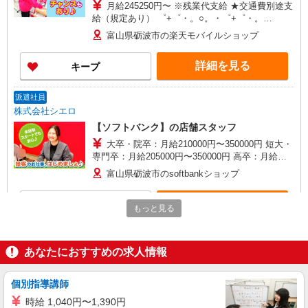
月給245250円〜 ※残業代支給 ★交通費別途支
給（規定あり） ゜+゜・。○。・゜+゜・。
○。・゜+゜ 入社祝い金10万円支給(規定有) お友達
富山県砺波市の楽天モバイルショップ
を紹介頂くと, インセンティブ支給(規定有) ゜・。
○。・゜+゜・。○。・゜+゜
詳細を見る
キープ
派遣社員
株式会社シエロ
【ソフトバンク】の店舗スタッフ
大卒・院卒：月給210000円〜350000円 短大・
専門卒：月給205000円〜350000円 高卒：月給
200000円〜350000円 ※別途支給（時間外手当、
富山県砺波市のsoftbankショップ
地域手当、役割手当、資格手当） ※個人実績に応
じて報奨金・インセンティブあり ※経験・能力・
詳細を見る
キープ
年齢を考慮して金額を決定致します。 ゜+゜・。
もっと見る
○。・゜+゜・。○。・゜+゜ 入社祝い金10万円支
給(規定有) お友達を紹介頂くと, インセンティブ支
正社員
給(規定有) ゜・。○。・゜+゜・。○。・゜+゜
ワイモバイルイオンモールとなみ店
あなたにおすすめの求人情報
【店長職】ワイモバイルショップの携帯販売ス
タッフ
個別指導講師
月給 240,000円 〜 350,000円 試用期間あり 3
時給 1,040円〜1,390円
ヶ月 月給25万円以上 ※経験・能力による 【試用