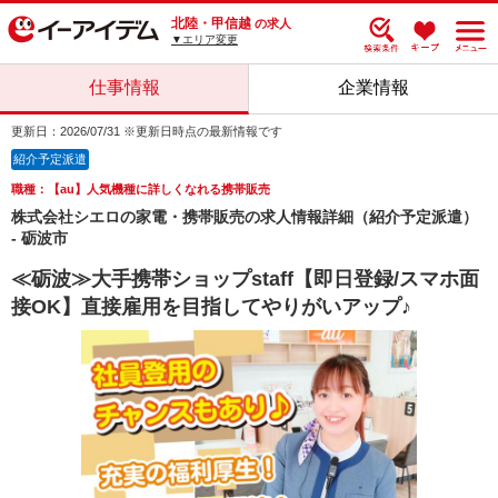
北陸・甲信越
の求人
▼エリア変更
仕事情報
企業情報
更新日：2026/07/31 ※更新日時点の最新情報です
紹介予定派遣
職種：【au】人気機種に詳しくなれる携帯販売
株式会社シエロの家電・携帯販売の求人情報詳細（紹介予定派遣）
- 砺波市
≪砺波≫大手携帯ショップstaff【即日登録/スマホ面
接OK】直接雇用を目指してやりがいアップ♪