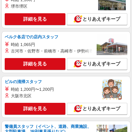
堺市堺区
詳細を見る
キープ
詳細を見る
とりあえずキープ
パート
ケーズデンキ 加賀店
ベルク各店での店内スタッフ
家電量販店のレジスタッフ
時給 1,065円
【月〜土】時給１３５０円（17時以降） 【日
祝日】時給１３５０円（終日） 【月〜土】時給１
古河市・佐野市・前橋市・高崎市・伊勢崎市・太田市・館林市・
２５０円（〜17時まで） ☆昇給・昇格制度あり
石川県加賀市作見町７４番地１
（年１回）
詳細を見る
とりあえずキープ
詳細を見る
キープ
ビルの清掃スタッフ
時給 1,200円〜1,200円
大阪市北区
詳細を見る
とりあえずキープ
警備員スタッフ（イベント、道路、商業施設、
大型駐車場、JR列車見張りなど）