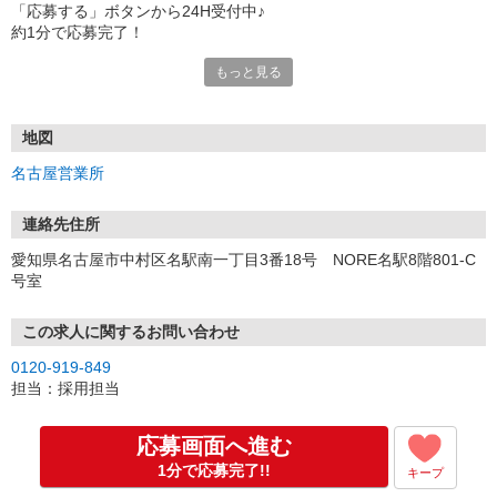
「応募する」ボタンから24H受付中♪
約1分で応募完了！
もっと見る
■電話応募の場合
電話応募も歓迎！（受付:10:00〜20:00）
土日祝も受付中♪
地図
【選考フロー】
名古屋営業所
①応募から3営業日を目安に、メールorお電話でご連絡します。
②面接日時を決定！「0120」から始まる電話番号からご連絡します
★スマホでWEB面接（LINEなど）・出張面接・事務所面接と選べま
連絡先住所
す
愛知県名古屋市中村区名駅南一丁目3番18号 NORE名駅8階801-C
③面接実施（履歴書不要）
号室
④勤務開始（スタート日は応相談）
※ご希望があれば、職場見学の調整もOKです！
この求人に関するお問い合わせ
お気軽にご応募ください♪
0120-919-849
担当：採用担当
応募画面へ進む
1分で応募完了!!
キープ