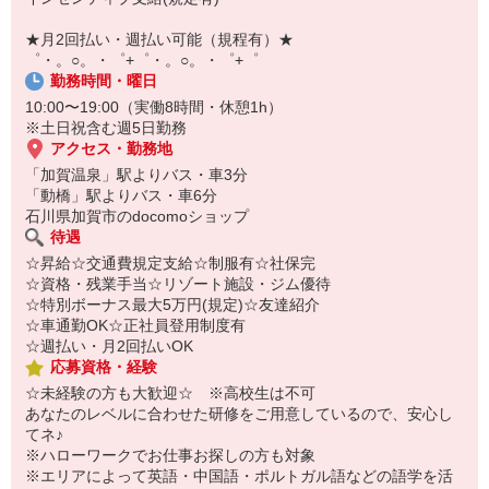
￣￣￣￣￣￣￣￣￣
自宅に居ながらスマホでカンタン面接OK！
★月2回払い・週払い可能（規程有）★
オンライン面談なのでスピード対応。
゜・。○。・゜+゜・。○。・゜+゜
勤務時間・曜日
10:00〜19:00（実働8時間・休憩1h）
※土日祝含む週5日勤務
アクセス・勤務地
「加賀温泉」駅よりバス・車3分
「動橋」駅よりバス・車6分
石川県加賀市のdocomoショップ
待遇
☆昇給☆交通費規定支給☆制服有☆社保完
☆資格・残業手当☆リゾート施設・ジム優待
☆特別ボーナス最大5万円(規定)☆友達紹介
☆車通勤OK☆正社員登用制度有
☆週払い・月2回払いOK
応募資格・経験
☆未経験の方も大歓迎☆ ※高校生は不可
あなたのレベルに合わせた研修をご用意しているので、安心し
てネ♪
※ハローワークでお仕事お探しの方も対象
※エリアによって英語・中国語・ポルトガル語などの語学を活