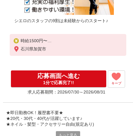
シエロのスタッフの9割は未経験からのスタート♪
時給1500円〜
※残業代支給
石川県加賀市
★交通費別途支給（規定あり）
゜+゜・。○。・゜+゜・。○。・゜+゜
入社祝い金10万円支給(規定有)
応募画面へ進む
お友達を紹介頂くと,
1分で応募完了!!
キープ
インセンティブ支給(規定有)
求人応募期間：2026/07/30～2026/08/31
★月2回払い・週払い可能（規程有）★
゜・。○。・゜+゜・。○。・゜+゜
★即日勤務OK！履歴書不要★
★20代・30代・40代が活躍しています♪
★ネイル・髪型・アクセサリー自由(規定あり)
もっと見る
新しい機種やプラン。