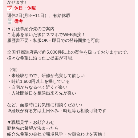
かせます♪
休日・休暇
週休2日(月8〜11日）、有給休暇
備考
▼お仕事紹介先のご案内
ご応募を頂いた後にスマホでWEB面接！
履歴書不要・私服OK・即日での登録面接も可能
全国47都道府県で約5,000件以上の案件を扱っておりますので、
様々な希望に沿ったご提案が可能。
〈例〉
・未経験なので、研修が充実して欲しい
・時給1,600円以上を探している
・自宅からなるべく近くが良い
・入社開始日を相談出来る先が良い
など、面接時にお気軽に相談ください♪
※経験が有る方は土日休み・時短等も相談可能です
▼職場見学・お顔合わせ
勤務先の希望が決まったら
紹介先希望の会社で職場見学・お顔合わせを実施！