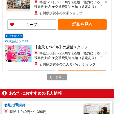
時給1250円〜1650円（経験・能力による） ※
残業代支給 ★交通費別途支給（規定あり） ゜
+゜・。○。・゜+゜・。○。・゜+゜ 入社祝い金10
石川県加賀市の携帯ショップ
万円支給(規定有) お友達を紹介頂くと, インセンテ
ィブ支給(規定有) ★月2回払い・週払い可能（規程
詳細を見る
キープ
有）★ ゜・。○。・゜+゜・。○。・゜+゜
紹介予定派遣
株式会社シエロ
【楽天モバイル】の店舗スタッフ
時給1700円〜2000円（経験・能力による） ※
残業代支給 ★交通費別途支給（規定あり） ゜
+゜・。○。・゜+゜・。○。・゜+゜ 入社祝い金10
石川県加賀市の楽天モバイルショップ
万円支給(規定有) お友達を紹介頂くと, インセンテ
ィブ支給(規定有) ★月2回払い・週払い可能（規程
詳細を見る
キープ
有）★ ゜・。○。・゜+゜・。○。・゜+゜
もっと見る
契約社員
ソフトバンク販売契約社員【加賀市エリア】
あなたにおすすめの求人情報
家電量販店内の携帯販売スタッフ
月給 247,340円 〜 247,340円 試用期間なし ※
個別指導講師
経験・能力による 【試用期間】時給 0 円 〜 0 円
時給 1,040円〜1,390円