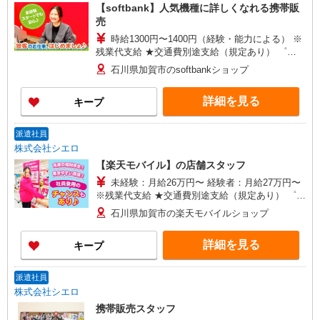
【softbank】人気機種に詳しくなれる携帯販
売
時給1300円〜1400円（経験・能力による） ※
残業代支給 ★交通費別途支給（規定あり） ゜
+゜・。○。・゜+゜・。○。・゜+゜ 入社祝い金10
石川県加賀市のsoftbankショップ
万円支給(規定有) お友達を紹介頂くと, インセンテ
ィブ支給(規定有) ★月2回払い・週払い可能（規程
詳細を見る
キープ
有）★ ゜・。○。・゜+゜・。○。・゜+゜
派遣社員
株式会社シエロ
【楽天モバイル】の店舗スタッフ
未経験：月給26万円〜 経験者：月給27万円〜
※残業代支給 ★交通費別途支給（規定あり） ゜
+゜・。○。・゜+゜・。○。・゜+゜ 入社祝い金10
石川県加賀市の楽天モバイルショップ
万円支給(規定有) お友達を紹介頂くと, インセンテ
ィブ支給(規定有) ゜・。○。・゜+゜・。○。・゜
詳細を見る
キープ
+゜
派遣社員
株式会社シエロ
携帯販売スタッフ