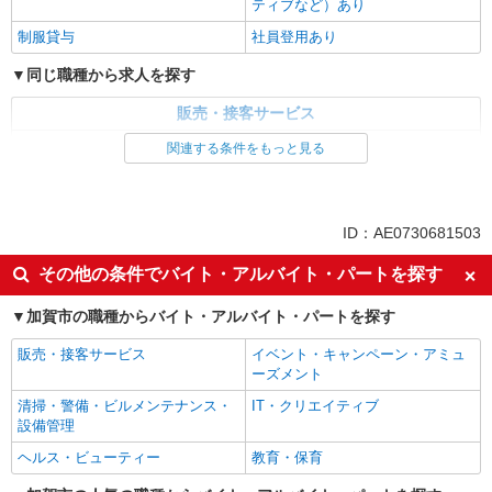
ティブなど）あり
制服貸与
社員登用あり
同じ職種から求人を探す
販売・接客サービス
家電・携帯販売
関連する条件をもっと見る
同じ特徴から求人を探す
未経験歓迎
ミドル（40代～）活躍中
ID：AE0730681503
英語が活かせる
ボーナス・賞与あり
その他の条件でバイト・アルバイト・パートを探す
日払い
車通勤OK
加賀市の職種からバイト・アルバイト・パートを探す
交通費支給
社会保険あり
社員登用あり
販売・接客サービス
イベント・キャンペーン・アミュ
ーズメント
清掃・警備・ビルメンテナンス・
IT・クリエイティブ
設備管理
ヘルス・ビューティー
教育・保育