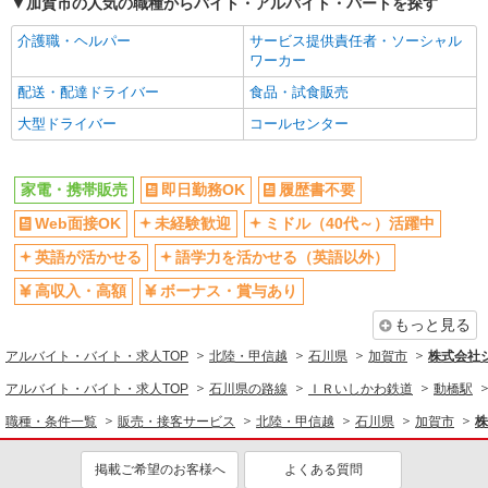
加賀市の人気の職種からバイト・アルバイト・パートを探す
介護職・ヘルパー
サービス提供責任者・ソーシャル
ワーカー
配送・配達ドライバー
食品・試食販売
大型ドライバー
コールセンター
家電・携帯販売
即日勤務OK
履歴書不要
Web面接OK
未経験歓迎
ミドル（40代～）活躍中
英語が活かせる
語学力を活かせる（英語以外）
高収入・高額
ボーナス・賞与あり
もっと見る
アルバイト・バイト・求人TOP
北陸・甲信越
石川県
加賀市
株式会社
アルバイト・バイト・求人TOP
石川県の路線
ＩＲいしかわ鉄道
動橋駅
職種・条件一覧
販売・接客サービス
北陸・甲信越
石川県
加賀市
株
掲載ご希望のお客様へ
よくある質問