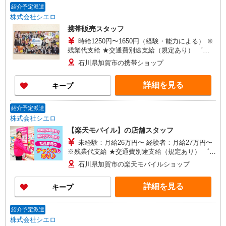
紹介予定派遣
株式会社シエロ
携帯販売スタッフ
時給1250円〜1650円（経験・能力による） ※
残業代支給 ★交通費別途支給（規定あり） ゜
+゜・。○。・゜+゜・。○。・゜+゜ 入社祝い金10
石川県加賀市の携帯ショップ
万円支給(規定有) お友達を紹介頂くと, インセンテ
ィブ支給(規定有) ★月2回払い・週払い可能（規程
詳細を見る
キープ
有）★ ゜・。○。・゜+゜・。○。・゜+゜
紹介予定派遣
株式会社シエロ
【楽天モバイル】の店舗スタッフ
未経験：月給26万円〜 経験者：月給27万円〜
※残業代支給 ★交通費別途支給（規定あり） ゜
+゜・。○。・゜+゜・。○。・゜+゜ 入社祝い金10
石川県加賀市の楽天モバイルショップ
万円支給(規定有) お友達を紹介頂くと, インセンテ
ィブ支給(規定有) ゜・。○。・゜+゜・。○。・゜
詳細を見る
キープ
+゜
紹介予定派遣
株式会社シエロ