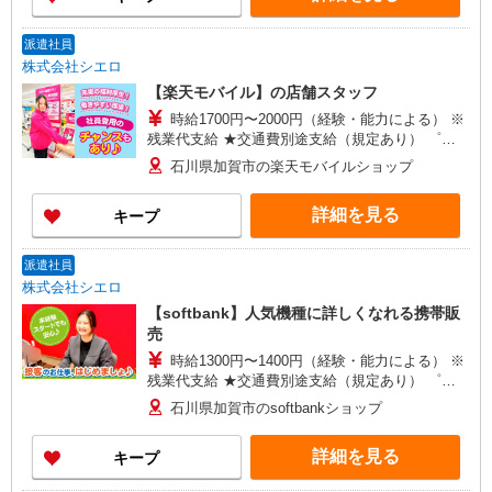
派遣社員
株式会社シエロ
【楽天モバイル】の店舗スタッフ
時給1700円〜2000円（経験・能力による） ※
残業代支給 ★交通費別途支給（規定あり） ゜
+゜・。○。・゜+゜・。○。・゜+゜ 入社祝い金10
石川県加賀市の楽天モバイルショップ
万円支給(規定有) お友達を紹介頂くと, インセンテ
ィブ支給(規定有) ★月2回払い・週払い可能（規程
詳細を見る
キープ
有）★ ゜・。○。・゜+゜・。○。・゜+゜
派遣社員
株式会社シエロ
【softbank】人気機種に詳しくなれる携帯販
売
時給1300円〜1400円（経験・能力による） ※
残業代支給 ★交通費別途支給（規定あり） ゜
+゜・。○。・゜+゜・。○。・゜+゜ 入社祝い金10
石川県加賀市のsoftbankショップ
万円支給(規定有) お友達を紹介頂くと, インセンテ
ィブ支給(規定有) ★月2回払い・週払い可能（規程
詳細を見る
キープ
有）★ ゜・。○。・゜+゜・。○。・゜+゜