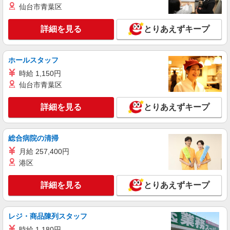
■ソフトバンク販売契約社員【加賀市エリア】
仙台市青葉区
石川県加賀市
詳細を見る
とりあえずキープ
詳細を見る
キープ
正社員
ホールスタッフ
ソフトバンク加賀店
時給 1,150円
ソフトバンクショップの携帯販売スタッフ
仙台市青葉区
月給 220,000円 〜 315,000円 試用期間あり 2
ヶ月 ※経験・能力による 【試用期間】月給
詳細を見る
とりあえずキープ
220000 円 〜 315000 円
■ソフトバンク加賀店 石川県 加賀市 小菅波町
2丁目 36
総合病院の清掃
詳細を見る
キープ
月給 257,400円
港区
パート
ケーズデンキ 加賀店
詳細を見る
とりあえずキープ
家電量販店のレジスタッフ
【月〜土】時給１２５０円 【日祝日】時給１
３５０円（終日） ☆昇給・昇格制度あり（年１
レジ・商品陳列スタッフ
回）
石川県加賀市作見町７４番地１
時給 1,180円