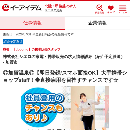
北陸・甲信越
の求人
▼エリア変更
仕事情報
企業情報
更新日：2026/07/31 ※更新日時点の最新情報です
紹介予定派遣
職種：【docomo】の携帯販売スタッフ
株式会社シエロの家電・携帯販売の求人情報詳細（紹介予定派遣）
- 加賀市
◎加賀温泉◎【即日登録/スマホ面接OK】大手携帯シ
ョップstaff！◆直接雇用を目指すチャンスです☆