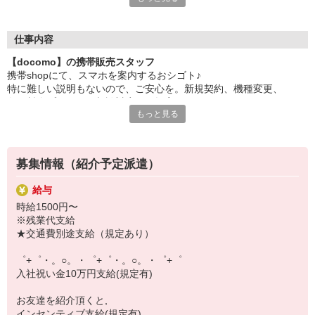
日々変わる専門知識を覚えるのはやっぱり大変。
でも心配ご無用！
仕事内容
シエロのご紹介するお店は、チームワークが良く
【docomo】の携帯販売スタッフ
お互いに教え合ったり、フォローしあったりする
携帯shopにて、スマホを案内するおシゴト♪
和気あいあいとした人間関係がある店舗ばかり！
特に難しい説明もないので、ご安心を。新規契約、機種変更、
皆で一緒にステップアップしましょう♪
各種料金プランのご相談対応・ご提案などをお願いします。
もっと見る
【選べるお仕事いろいろ】
初めての方でも安心♪
￣￣￣￣￣￣￣￣￣￣￣
あなた専属のコーディネーターが親切・丁寧にフォローするので、
▼オフィスワーク
満足度◎
事務、経理、データ入力、コールセンター、受付
募集情報（紹介予定派遣）
▼工場・製造・軽作業系
■携帯やインターネット販売業務
機械/食品製造・梱包・仕分け・加工・組立・検査
給与
docomo(ドコモ)/au(エーユー)・KDDI/softbank(ソフトバンク)など
▼美容系
時給1500円〜
の大手キャリアから
眉毛サロンのアイブロウ・ネイリスト・エステ
※残業代支給
ワイモバイル(Y!mobille)、楽天モバイル、UQなど格安スマホまで幅
▼営業・販売
★交通費別途支給（規定あり）
広く紹介可能♪
法人営業・アパレル販売・個別指導塾・人材紹介
人気のApple（アップル）店舗もございます！
▼人気案件も多数♪
゜+゜・。○。・゜+゜・。○。・゜+゜
短期・期間限定・オープニング・官公庁案件
入社祝い金10万円支給(規定有)
上場/優良/大手企業など
お友達を紹介頂くと,
【スマホ面接実施中】
インセンティブ支給(規定有)