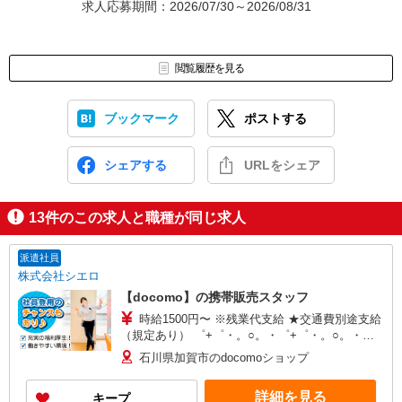
求人応募期間：2026/07/30～2026/08/31
閲覧履歴を見る
ブックマーク
ポストする
シェアする
URLをシェア
13
件のこの求人と職種が同じ求人
派遣社員
株式会社シエロ
【docomo】の携帯販売スタッフ
時給1500円〜 ※残業代支給 ★交通費別途支給
（規定あり） ゜+゜・。○。・゜+゜・。○。・゜
+゜ 入社祝い金10万円支給(規定有) お友達を紹介
石川県加賀市のdocomoショップ
頂くと, インセンティブ支給(規定有) ★月2回払
い・週払い可能（規程有）★ ゜・。○。・゜
詳細を見る
キープ
+゜・。○。・゜+゜