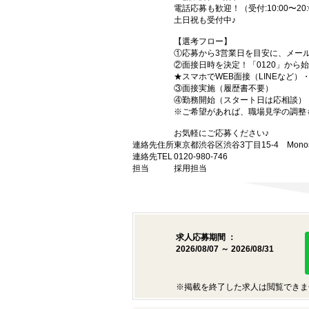
電話応募も歓迎！（受付:10:00〜20:
土日祝も受付中♪
【選考フロー】
①応募から3営業日を目安に、メール
②面接日時を決定！「0120」から
★スマホでWEB面接（LINEなど
③面接実施（履歴書不要）
④勤務開始（スタート日は応相談）
※ご希望があれば、職場見学の調整
お気軽にご応募ください♪
連絡先住所
東京都渋谷区渋谷3丁目15-4 Monost
連絡先TEL
0120-980-746
担当
採用担当
求人応募期間 ：
2026/08/07 ～ 2026/08/31
※掲載を終了した求人は閲覧できま