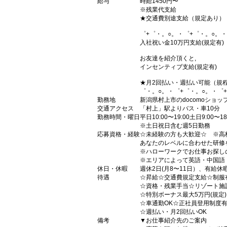
給与
時給1450円〜
※残業代支給
★交通費別途支給（規定あり）
゜+゜・。○。・゜+゜・。○。・
入社祝い金10万円支給(規定有)
お友達を紹介頂くと,
インセンティブ支給(規定有)
★月2回払い・週払い可能（規
゜・。○。・゜+゜・。○。・゜
勤務地
新潟県村上市のdocomoショッ
交通アクセス
「村上」駅よりバス・車10分
勤務時間・曜日
平日10:00〜19:00土日9:00〜
※土日祝日含む週5日勤務
応募資格・経験
☆未経験の方も大歓迎☆ ※高
あなたのレベルに合わせた研修
※ハローワークでお仕事お探し
※エリアによって英語・中国語
休日・休暇
週休2日(月8〜11日）、有給休
待遇
☆昇給☆交通費規定支給☆制服
☆資格・残業手当☆リゾート施
☆特別ボーナス最大5万円(規定
☆車通勤OK☆正社員登用制度
☆週払い・月2回払いOK
備考
▼お仕事紹介先のご案内