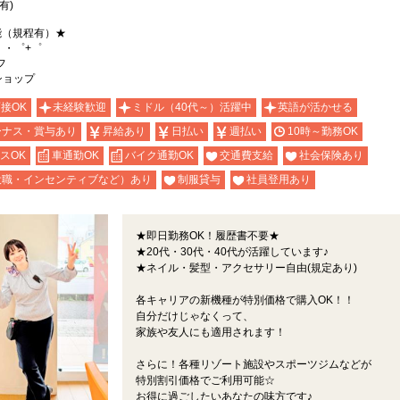
有)
能（規程有）★
。・゜+゜
フ
ショップ
面接OK
未経験歓迎
ミドル（40代～）活躍中
英語が活かせる
ーナス・賞与あり
昇給あり
日払い
週払い
10時～勤務OK
スOK
車通勤OK
バイク通勤OK
交通費支給
社会保険あり
役職・インセンティブなど）あり
制服貸与
社員登用あり
★即日勤務OK！履歴書不要★
★20代・30代・40代が活躍しています♪
★ネイル・髪型・アクセサリー自由(規定あり)
各キャリアの新機種が特別価格で購入OK！！
自分だけじゃなくって、
家族や友人にも適用されます！
さらに！各種リゾート施設やスポーツジムなどが
特別割引価格でご利用可能☆
お得に過ごしたいあなたの味方です♪