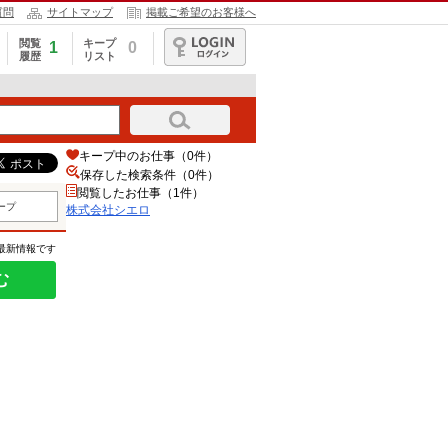
質問
サイトマップ
掲載ご希望のお客様へ
閲覧
キープ
1
0
履歴
リスト
ログイン
キープ中のお仕事（0件）
保存した検索条件（
0
件）
閲覧したお仕事（1件）
ープ
株式会社シエロ
の最新情報です
む