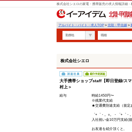
株式会社シエロの家電・携帯販売の求人情報詳細 -
遣
北陸・甲信越
アルバイト・バイト・求人TOP
>
北陸・甲信越
>
勤務地
職種
株式会社シエロ
派遣社員
紹介予定派遣
大手携帯ショップstaff【即日登録/ス
村上＞
給与
時給1450円〜
※残業代支給
★交通費別途支給（規定
゜+゜・。○。・゜+゜・
入社祝い金10万円支給(規
お友達を紹介頂くと,