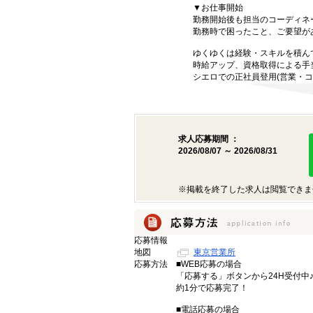
▼お仕事開始
勤務開始後も担当のコーディネ
勤務時で困ったこと、ご要望が
ゆくゆくは経験・スキルを積ん
時給アップ、資格取得による手
シエロでの正社員登用(営業・コ
求人応募期間 ：
2026/08/07 ～ 2026/08/31
※掲載を終了した求人は閲覧できま
応募情報
地図
東京営業所
応募方法
■WEB応募の場合
「応募する」ボタンから24H受付中
約1分で応募完了！
■電話応募の場合