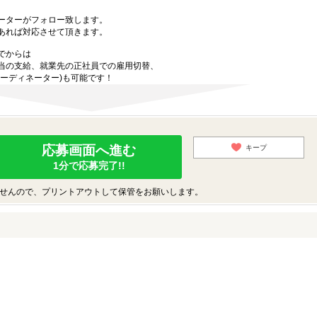
ーターがフォロー致します。
あれば対応させて頂きます。
でからは
当の支給、就業先の正社員での雇用切替、
ーディネーター)も可能です！
応募画面へ進む
キープ
1分で応募完了!!
せんので、プリントアウトして保管をお願いします。
♪