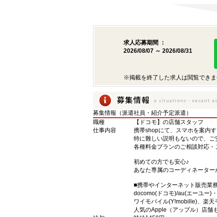
求人応募期間 ：
2026/08/07 ～ 2026/08/31
※掲載を終了した求人は閲覧できま
募集情報（派遣社員・紹介予定派遣）
職種
【ドコモ】の店舗スタッフ
仕事内容
携帯shopにて、スマホを案内
特に難しい説明もないので、ご
各種料金プランのご相談対応・
初めての方でも安心♪
あなた専属のコーディネーター
■携帯やインターネット販売業
docomo(ドコモ)/au(エーユー
ワイモバイル(Y!mobille)
人気のApple（アップル）店