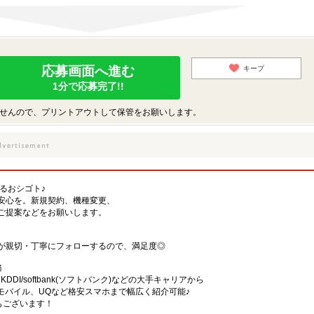
応募画面へ進む
キープ
1分で応募完了!!
せんので、プリントアウトして保管をお願いします。
するおシゴト♪
安心を。新規契約、機種変更、
ご提案などをお願いします。
が親切・丁寧にフォローするので、満足度◎
務
)・KDDI/softbank(ソフトバンク)などの大手キャリアから
、楽天モバイル、UQなど格安スマホまで幅広く紹介可能♪
舗もございます！