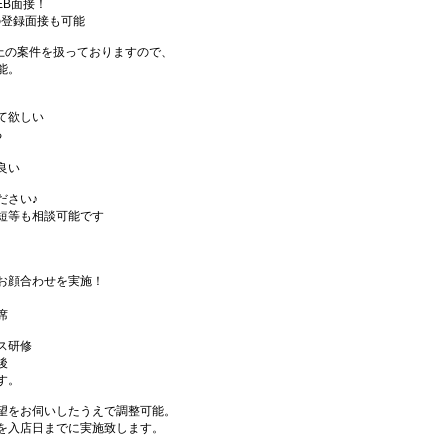
EB面接！
の登録面接も可能
件以上の案件を扱っておりますので、
能。
て欲しい
る
良い
ださい♪
短等も相談可能です
お顔合わせを実施！
席
ス研修
後
す。
望をお伺いしたうえで調整可能。
を入店日までに実施致します。