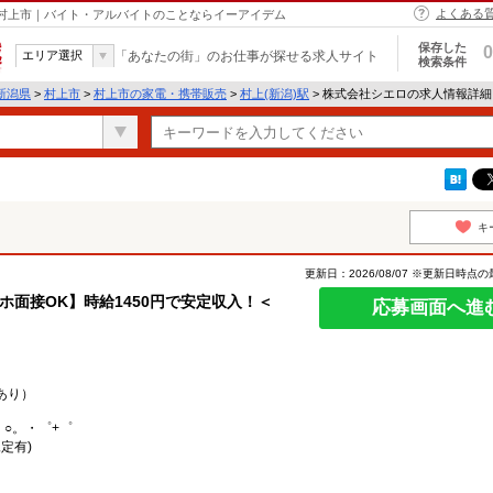
よくある
 村上市｜バイト・アルバイトのことならイーアイデム
保存した
0
エリア選択
「あなたの街」のお仕事が探せる求人サイト
検索条件
新潟県
>
村上市
>
村上市の家電・携帯販売
>
村上(新潟)駅
> 株式会社シエロの求人情報詳細
キ
更新日：2026/08/07 ※更新日時点
マホ面接OK】時給1450円で安定収入！＜
応募画面へ進
あり）
。○。・゜+゜
定有)