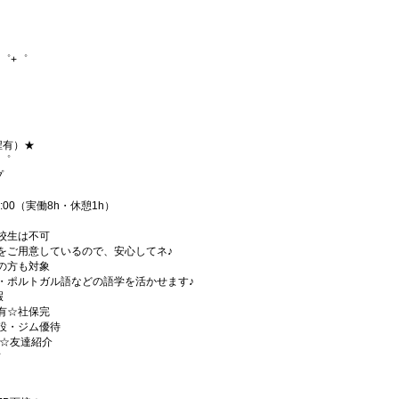
゜+゜
程有）★
+゜
プ
18:00（実働8h・休憩1h）
校生は不可
をご用意しているので、安心してネ♪
の方も対象
・ポルトガル語などの語学を活かせます♪
暇
有☆社保完
設・ジム優待
)☆友達紹介
有