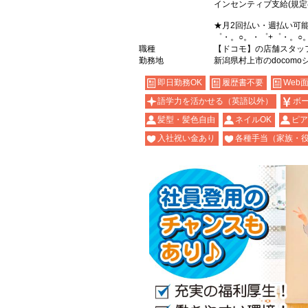
インセンティブ支給(規定
★月2回払い・週払い可
゜・。○。・゜+゜・。○
職種
【ドコモ】の店舗スタッ
勤務地
新潟県村上市のdocomo
即日勤務OK
履歴書不要
Web
語学力を活かせる（英語以外）
ボ
髪型・髪色自由
ネイルOK
ピア
入社祝い金あり
各種手当（家族・