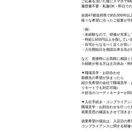
ご応募を頂いた後にスマホでW
履歴書不要・私服OK・即日で
全国47都道府県で約5,000
様々な希望に沿ったご提案が可
〈例〉
・未経験なので、研修が充実し
・時給1,600円以上を探してい
・自宅からなるべく近くが良い
・入社開始日を相談出来る先が
など、面接時にお気軽に相談く
※経験が有る方は土日休み・時
▼職場見学・お顔合わせ
勤務先の希望が決まったら
紹介先希望の会社で職場見学・
リモートでも対応可能♪
※担当のコーディネーターが同
▼入社手続き・コンプライアン
職場見学・お顔合わせを行った
就業意思の確認をさせて頂きま
就業希望の場合は、入店日の希
コンプライアンスに関する研修