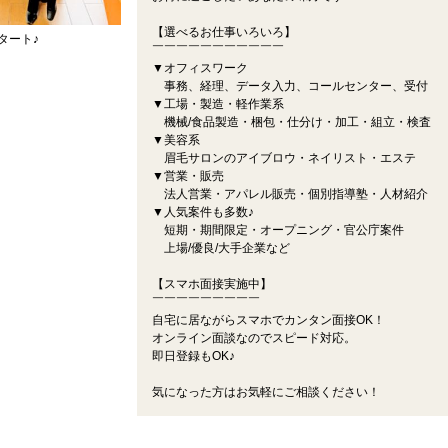
【選べるお仕事いろいろ】
タート♪
￣￣￣￣￣￣￣￣￣￣￣
▼オフィスワーク
事務、経理、データ入力、コールセンター、受付
▼工場・製造・軽作業系
機械/食品製造・梱包・仕分け・加工・組立・検査
▼美容系
眉毛サロンのアイブロウ・ネイリスト・エステ
▼営業・販売
法人営業・アパレル販売・個別指導塾・人材紹介
▼人気案件も多数♪
短期・期間限定・オープニング・官公庁案件
上場/優良/大手企業など
【スマホ面接実施中】
￣￣￣￣￣￣￣￣￣
自宅に居ながらスマホでカンタン面接OK！
オンライン面談なのでスピード対応。
即日登録もOK♪
気になった方はお気軽にご相談ください！