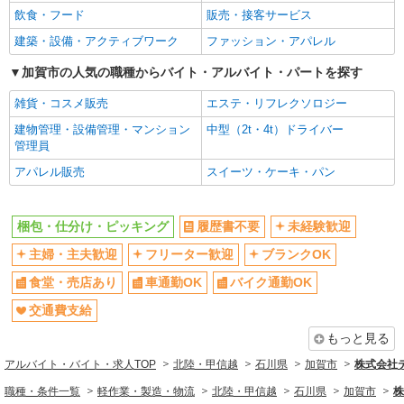
飲食・フード
販売・接客サービス
建築・設備・アクティブワーク
ファッション・アパレル
加賀市の人気の職種からバイト・アルバイト・パートを探す
雑貨・コスメ販売
エステ・リフレクソロジー
建物管理・設備管理・マンション
中型（2t・4t）ドライバー
管理員
アパレル販売
スイーツ・ケーキ・パン
梱包・仕分け・ピッキング
履歴書不要
未経験歓迎
主婦・主夫歓迎
フリーター歓迎
ブランクOK
食堂・売店あり
車通勤OK
バイク通勤OK
交通費支給
もっと見る
アルバイト・バイト・求人TOP
北陸・甲信越
石川県
加賀市
株式会社テ
職種・条件一覧
軽作業・製造・物流
北陸・甲信越
石川県
加賀市
株