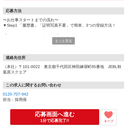
応募方法
〜お仕事スタートまでの流れ〜
▼Step1 「履歴書」「証明写真不要」で簡単、3つの登録方法！
【オンライン登録（目安5分）】
もっと見る
いつでも好きな時間に登録OK
【電話登録（目安20分）】
受付時間/平日9:00〜19:00
連絡先住所
※電話登録の場合、就業前には登録会へお越しください
（本社）〒101-0022 東京都千代田区神田練塀町85番地 JEBL秋
葉原スクエア
【来場登録（目安1時間30分）】
受付時間/平日10:00〜17:00
この求人に関するお問い合わせ
▼Step2 全国にあるお仕事の中から、あなたにピッタリのお仕事を
0120-707-942
ご案内
担当：採用係
▼Step3 就業前に職場見学で気になる事はしっかりチェック！
▼Step4 気に入ったら雇用契約・お仕事スタート
応募画面へ進む
応募⇒最短で2日後からの勤務も可能です！
1分で応募完了!!
キープ