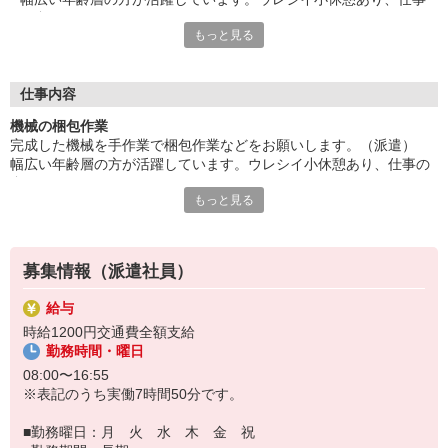
の合間にリフレッシュ。
もっと見る
車・バイク・自転車通勤OK、駐車場あり！社員食堂あり。ご応
募お待ちしています。
■お友達紹介キャンペーン！デジタルギフト3000円分プレゼント
（当社規定あり）
仕事内容
機械の梱包作業
『テクノ・サービス』は、派遣業界大手スタッフサービスグルー
完成した機械を手作業で梱包作業などをお願いします。（派遣）
プです。
幅広い年齢層の方が活躍しています。ウレシイ小休憩あり、仕事の
全国にあるお仕事の中から、一人ひとりのスキルや希望条件に応
合間にリフレッシュ。
じたお仕事をご案内します。
もっと見る
車・バイク・自転車通勤OK、駐車場あり！社員食堂あり。ご応募お
安全管理体制も万全ですので安心してご就業いただけます。
待ちしています。
＊簡単作業です
登録方法は、【オンライン】【電話】【登録会来場】の3つから
選べます♪
募集情報（派遣社員）
★★履歴書・証明写真は不要！★★
また、ご登録済の方はお仕事の紹介がスムーズです。
給与
ご応募お待ちしています。
時給1200円交通費全額支給
勤務時間・曜日
08:00〜16:55
※表記のうち実働7時間50分です。
■勤務曜日：月 火 水 木 金 祝