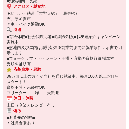
■勤務期間：長期
アクセス・勤務地
IRいしかわ鉄道「大聖寺駅」（最寄駅）
石川県加賀市
＊車・バイク通勤OK
待遇
■有給休暇■社会保険完備■退職金制度■お友達紹介キャンペーン
実施中
■敷地内及び屋内は原則禁煙※就業前までに就業条件明示書で明
示します
■フォークリフト・クレーン・玉掛・溶接の資格取得/講習料・
受験料補助有
応募資格・経験
35カ国以上の方々が当社を通じ就業中。毎月100人以上お仕事
スタート！
資格不問・未経験OK
フリーター、主婦・主夫歓迎
休日・休暇
土日（企業カレンダー有り）
備考
■派遣先の特徴■
＊社員食堂あり