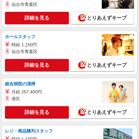
時給1200円交通費全額支給
仙台市青葉区
石川県加賀市 ＊車・バイク通勤OK
詳細を見る
とりあえずキープ
詳細を見る
キープ
NEW
ホールスタッフ
派遣社員
株式会社テクノ・サービス/お仕事No/0916163
時給 1,150円
建機部品の梱包
仙台市青葉区
時給1250円交通費全額支給
詳細を見る
とりあえずキープ
石川県加賀市 ＊車・バイク通勤OK
詳細を見る
キープ
総合病院の清掃
月給 257,400円
NEW
派遣社員
港区
株式会社テクノ・サービス/お仕事No/0906333
お菓子の包装作業
詳細を見る
とりあえずキープ
時給1150円交通費全額支給
石川県加賀市 ＊車・バイク通勤OK
レジ・商品陳列スタッフ
詳細を見る
キープ