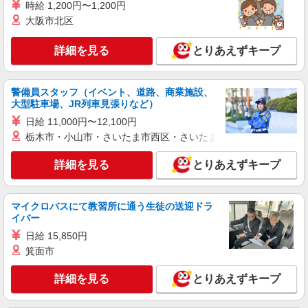
液晶製品の仕分け／日勤／シフト制／車通勤
時給 1,200円〜1,200円
大阪市北区
時給1,300円〜1,625円＋交通費支給 ・残業手
当：法定基準通り別途支給 ・交通費支給規定あり
・給与の希望日払い制度 ・退職金制度（規定有）
詳細を見る
とりあえずキープ
雇入れ直後：石川県加賀市大聖寺 変更の範
＜月収例＞ ＊フルタイム月22日勤務の場合 時給
囲：会社の定める就業場所
1,300円×8時間×22日⇒228,800円＋残業代＋交通
費
警備員スタッフ（イベント、道路、商業施設、
詳細を見る
キープ
大型駐車場、JR列車見張りなど）
日給 11,000円〜12,100円
派遣社員
栃木市・小山市・さいたま市西区・さいたま市岩槻区・久喜市・
株式会社グロップ 長浜オフィス
建機製品の仕分け・梱包／土日休み
詳細を見る
とりあえずキープ
時給1,450円〜1,813円＋交通費全額支給 ・交
通費全額支給（規定あり） ・残業手当：法定基準
通り別途支給 ・給与の希望日払い制度あり 【月収
雇入れ直後：石川県加賀市新保町 変更の範
マイクロバスにて教習所に通う生徒の送迎ドラ
例】 時給1,450円×実働7.67h×21日＝233,552円＋
囲：会社の定める就業場所
イバー
残業代＋交通費
日給 15,850円
詳細を見る
キープ
箕面市
派遣社員
詳細を見る
とりあえずキープ
パーソルファクトリーパートナーズ株式会社
軽作業／出荷・梱包・PC作業など（日勤）