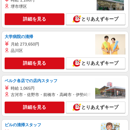
時給 1,180円
堺市堺区
派遣社員
株式会社綜合キャリアオプション（1314VJ0805G33★31-N-T4）
詳細を見る
とりあえずキープ
溶接機械部品のピッキング・梱包/日払いOK
時給1,180円 交通費：既定支給
大学病院の清掃
石川県加賀市
月給 273,650円
品川区
詳細を見る
キープ
詳細を見る
とりあえずキープ
派遣社員
株式会社綜合キャリアオプション（1314VJ0805G32★50-S-T3）
繊維機械部品のピッキング・梱包/日払いOK
ベルク各店での店内スタッフ
時給1,300円 交通費：既定支給
時給 1,065円
石川県加賀市
古河市・佐野市・前橋市・高崎市・伊勢崎市・太田市・館林市・
詳細を見る
キープ
詳細を見る
とりあえずキープ
派遣社員
ビルの清掃スタッフ
株式会社グロップ 長浜オフィス