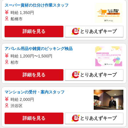
スーパー資材の仕分け作業スタッフ
時給1600円 ※交通費全額支給（規定あり）
【月収例】28.1万円（22日勤務※残業ナシの場
時給 1,350円
合）
石川県加賀市大聖寺
船橋市
詳細を見る
詳細を見る
キープ
とりあえずキープ
派遣社員
アパレル用品や雑貨のピッキング検品
パーソルファクトリーパートナーズ株式会社
時給 1,200円〜1,500円
出荷・梱包・PC作業/軽作業（日勤）
柏市
時給1600円 ※交通費全額支給（規定あり）
【月収例】28.1万円（22日勤務※残業ナシの場
合）
詳細を見る
とりあえずキープ
石川県加賀市大聖寺
詳細を見る
キープ
マンションの受付・案内スタッフ
時給 2,000円
派遣社員
渋谷区
パーソルファクトリーパートナーズ株式会社
軽作業／出荷・梱包・PC作業など（日勤）
詳細を見る
とりあえずキープ
時給1600円 ※交通費全額支給（規定あり）
【月収例】28.1万円（22日勤務※残業ナシの場