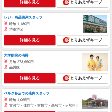
詳細を見る
とりあえずキープ
詳細を見る
キープ
派遣社員
レジ・商品陳列スタッフ
株式会社テクノ・サービス/お仕事No/0915434
時給 1,180円
装置の制作・組立業務
堺市堺区
時給1350円 月収例：148、000円（月収例21日
実働）（残業・休日出勤手当て等が含まれていま
詳細を見る
とりあえずキープ
す） 交通費全額支給
長野県上伊那郡箕輪町 ＊車・バイク通勤OK
大学病院の清掃
詳細を見る
キープ
月給 273,650円
派遣社員
品川区
株式会社綜合キャリアオプション（1314VJ0805G44★87-N-T4）
航空エンジン部品の接着組立・仕上げ/日払い
詳細を見る
とりあえずキープ
OK
時給1,380円 交通費：既定支給
ベルク各店での店内スタッフ
長野県上伊那郡箕輪町
時給 1,065円
古河市・佐野市・前橋市・高崎市・伊勢崎市・太田市・館林市・
詳細を見る
キープ