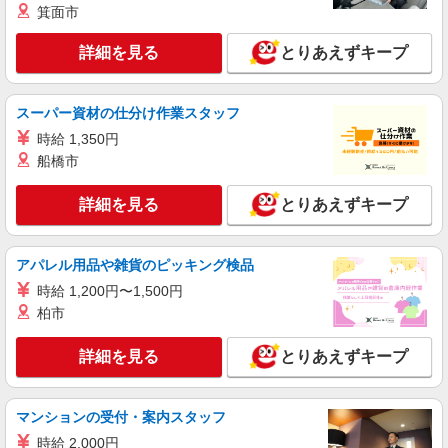
組立・加工・食品製造など/日払いOK
箕面市
時給1,420円〜1,775円 ※経験・能力による
交通費：既定支給
詳細を見る
とりあえずキープ
長野県上伊那郡箕輪町
スーパー資材の仕分け作業スタッフ
詳細を見る
キープ
時給 1,350円
船橋市
派遣社員
株式会社綜合キャリアオプション（1314VJ0805G44★10-S-T3）
詳細を見る
機械オペレーター/日払いOK
とりあえずキープ
時給1,450円 交通費：既定支給
長野県上伊那郡箕輪町
アパレル用品や雑貨のピッキング検品
時給 1,200円〜1,500円
詳細を見る
キープ
柏市
派遣社員
詳細を見る
とりあえずキープ
株式会社テクノ・サービス/お仕事No/0877763
部品の加工など
時給1450円 月収例：246、000円（月収例21日
マンションの受付・案内スタッフ
実働）（残業・休日出勤手当て等が含まれていま
時給 2,000円