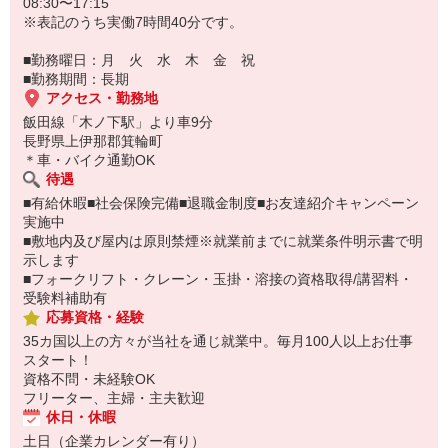
08:30〜17:15
※表記のうち実働7時間40分です。
■勤務曜日：月 火 水 木 金 祝
■勤務期間：長期
アクセス・勤務地
飯田線「木ノ下駅」より車9分
長野県上伊那郡箕輪町
＊車・バイク通勤OK
待遇
■有給休暇■社会保険完備■退職金制度■お友達紹介キャンペーン
実施中
■敷地内及び屋内は原則禁煙※就業前までに就業条件明示書で明
示します
■フォークリフト・クレーン・玉掛・溶接の資格取得/講習料・
受験料補助有
応募資格・経験
35カ国以上の方々が当社を通じ就業中。毎月100人以上お仕事
スタート！
資格不問・未経験OK
フリーター、主婦・主夫歓迎
休日・休暇
土日（企業カレンダー有り）