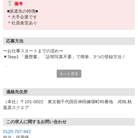
備考
■派遣先の特徴■
＊大手企業です
＊社員食堂あり
応募方法
〜お仕事スタートまでの流れ〜
▼Step1 「履歴書」「証明写真不要」で簡単、3つの登録方法！
【オンライン登録（目安5分）】
もっと見る
いつでも好きな時間に登録OK
【電話登録（目安20分）】
受付時間/平日9:00〜19:00
連絡先住所
※電話登録の場合、就業前には登録会へお越しください
（本社）〒101-0022 東京都千代田区神田練塀町85番地 JEBL秋
葉原スクエア
【来場登録（目安1時間30分）】
受付時間/平日10:00〜17:00
この求人に関するお問い合わせ
▼Step2 全国にあるお仕事の中から、あなたにピッタリのお仕事を
0120-707-942
ご案内
担当：採用係