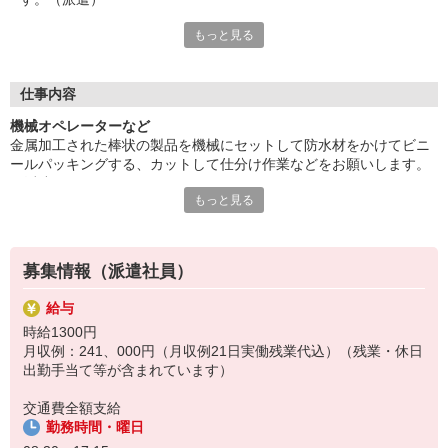
もっと見る
人気の日勤！駐車場完備。アクティブに働きたい人にオススメ。
重量物あり。長期就業をご希望の方必見。残業は時期によって変
動あり。
派遣先に直接雇用してもらえるようサポートします。祝日はほぼ
仕事内容
出勤あり。勤務時間時差1〜2時間の対応できる方歓迎。ご応募お
機械オペレーターなど
待ちしております！
金属加工された棒状の製品を機械にセットして防水材をかけてビニ
■お友達紹介キャンペーン！デジタルギフト3000円分プレゼント
ールパッキングする、カットして仕分け作業などをお願いします。
（当社規定あり）
（派遣）
もっと見る
人気の日勤！駐車場完備。アクティブに働きたい人にオススメ。重
『テクノ・サービス』は、派遣業界大手スタッフサービスグルー
量物あり。長期就業をご希望の方必見。残業は時期によって変動あ
プです。
り。
全国にあるお仕事の中から、一人ひとりのスキルや希望条件に応
派遣先に直接雇用してもらえるようサポートします。祝日はほぼ出
じたお仕事をご案内します。
募集情報（派遣社員）
勤あり。勤務時間時差1〜2時間の対応できる方歓迎。ご応募お待ち
安全管理体制も万全ですので安心してご就業いただけます。
しております！
給与
登録方法は、【オンライン】【電話】【登録会来場】の3つから
時給1300円
選べます♪
月収例：241、000円（月収例21日実働残業代込）（残業・休日
★★履歴書・証明写真は不要！★★
出勤手当て等が含まれています）
また、ご登録済の方はお仕事の紹介がスムーズです。
ご応募お待ちしています。
交通費全額支給
勤務時間・曜日