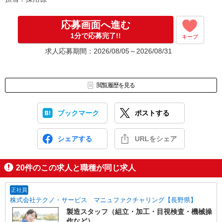
▼Step3 就業前に職場見学で気になる事はしっかりチェック！
▼Step4 気に入ったら雇用契約・お仕事スタート
応募画面へ進む
応募⇒最短で2日後からの勤務も可能です！
1分で応募完了!!
キープ
求人応募期間：2026/08/05～2026/08/31
閲覧履歴を見る
ブックマーク
ポストする
シェアする
URLをシェア
20
件のこの求人と職種が同じ求人
正社員
株式会社テクノ・サービス マニュファクチャリング【長野県】
製造スタッフ（組立・加工・目視検査・機械操
作など）