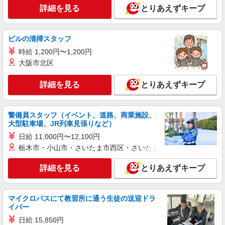
詳細を見る
とりあえずキープ
派遣社員
株式会社テクノ・サービス/お仕事No/0872435
航空機部品の製造業務
ビルの清掃スタッフ
時給1450円 月収例：248、000円（月収例21日
時給 1,200円〜1,200円
実働）（残業・休日出勤手当て等が含まれていま
大阪市北区
す） 交通費全額支給
長野県上伊那郡箕輪町 ＊車・バイク通勤OK
詳細を見る
とりあえずキープ
詳細を見る
キープ
派遣社員
警備員スタッフ（イベント、道路、商業施設、
株式会社綜合キャリアオプション（1314VJ0805G44★5-S-T3）
大型駐車場、JR列車見張りなど）
組立・加工・食品製造など/日払いOK
日給 11,000円〜12,100円
時給1,350円 交通費：既定支給
栃木市・小山市・さいたま市西区・さいたま市岩槻区・久喜市・
長野県上伊那郡箕輪町
詳細を見る
とりあえずキープ
詳細を見る
キープ
マイクロバスにて教習所に通う生徒の送迎ドラ
派遣社員
イバー
株式会社綜合キャリアオプション（1314VJ0805G44★30-S-T3）
日給 15,850円