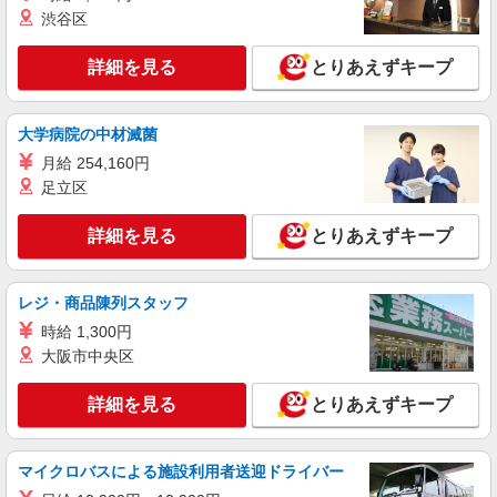
す） 交通費全額支給
長野県上伊那郡箕輪町 ＊車・バイク通勤OK
渋谷区
詳細を見る
キープ
詳細を見る
とりあえずキープ
派遣社員
株式会社テクノ・サービス/お仕事No/0902941
大学病院の中材滅菌
バリ取り業務
月給 254,160円
時給1250円 月収例：241、000円（月収例21日
足立区
実働残業代込）（残業・休日出勤手当て等が含ま
れています） 交通費全額支給
長野県上伊那郡箕輪町 ＊車・バイク通勤OK
詳細を見る
とりあえずキープ
詳細を見る
キープ
レジ・商品陳列スタッフ
時給 1,300円
大阪市中央区
詳細を見る
とりあえずキープ
マイクロバスによる施設利用者送迎ドライバー