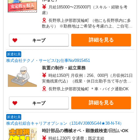
月給185000〜235000円（スキル・経験を考
慮）
長野県上伊那郡箕輪町 （他にも長野県内に多
数あり） ※勤務地はご希望を考慮の上、ご自宅を
中心に通勤時間120分圏内のエリアとなります。
（転勤なし）
詳細を見る
キープ
派遣社員
株式会社テクノ・サービス/お仕事No/0915451
装置の制作・組立業務
時給1350円 月収例：256、000円（月収例21日
実働残業代込）（残業・休日出勤手当て等が含ま
れています） 交通費全額支給
長野県上伊那郡箕輪町 ＊車・バイク通勤OK
詳細を見る
キープ
派遣社員
株式会社綜合キャリアオプション（1314VJ0805G44★38-N-T4）
時計部品の機械オペ・顕微鏡検査/日払いOK
時給1,230円 交通費：既定支給