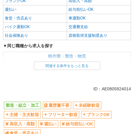
ブランクOK
高収入・高額
週払い
給与前払いOK
食堂・売店あり
車通勤OK
バイク通勤OK
交通費支給
社会保険あり
資格取得支援制度あり
同じ職種から求人を探す
軽作業・製造・物流
製造・組立・加工
関連する条件をもっと見る
同じ特徴から求人を探す
未経験歓迎
車通勤OK
ID：AE0805824014
交通費支給
社会保険あり
製造・組立・加工
履歴書不要
未経験歓迎
主婦・主夫歓迎
フリーター歓迎
ブランクOK
高収入・高額
週払い
給与前払いOK
食堂・売店あり