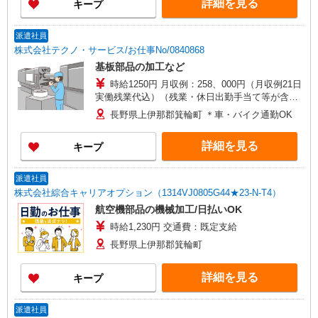
詳細を見る
キープ
派遣社員
株式会社テクノ・サービス/お仕事No/0840868
基板部品の加工など
時給1250円 月収例：258、000円（月収例21日
実働残業代込）（残業・休日出勤手当て等が含ま
れています） 交通費全額支給
長野県上伊那郡箕輪町 ＊車・バイク通勤OK
詳細を見る
キープ
派遣社員
株式会社綜合キャリアオプション（1314VJ0805G44★23-N-T4）
航空機部品の機械加工/日払いOK
時給1,230円 交通費：既定支給
長野県上伊那郡箕輪町
詳細を見る
キープ
派遣社員