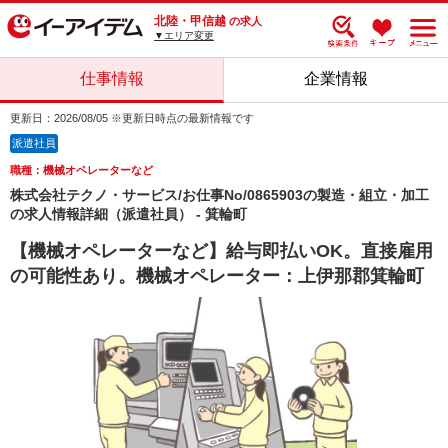
北陸・甲信越
の求人
▼エリア変更
仕事情報
企業情報
更新日：2026/08/05 ※更新日時点の最新情報です
派遣社員
職種：機械オペレーターなど
株式会社テクノ・サービス/お仕事No/0865903の製造・組立・加工
の求人情報詳細（派遣社員） - 箕輪町
【機械オペレーターなど】給与即払いOK。直接雇用
の可能性あり。機械オペレーター：上伊那郡箕輪町