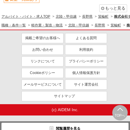
もっと見る
アルバイト・バイト・求人TOP
北陸・甲信越
長野県
箕輪町
株式会社テ
職種・条件一覧
軽作業・製造・物流
北陸・甲信越
長野県
箕輪町
株
掲載ご希望のお客様へ
よくある質問
お問い合わせ
利用規約
リンクについて
プライバシーポリシー
Cookieポリシー
個人情報保護方針
メールサービスについて
サイト運営会社
サイトマップ
(c) AIDEM Inc.
TOPへ
閲覧履歴を見る