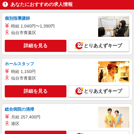
あなたにおすすめの求人情報
長野県上伊那郡箕輪町
個別指導講師
詳細を見る
キープ
時給 1,040円〜1,390円
仙台市青葉区
派遣社員
株式会社綜合キャリアオプション（1314VJ0805G44★26-N-T4）
詳細を見る
とりあえずキープ
組立・加工・食品製造など/日払いOK
時給1,500円〜1,875円 ※経験・能力による
交通費：既定支給
ホールスタッフ
長野県上伊那郡箕輪町
時給 1,150円
仙台市青葉区
詳細を見る
キープ
詳細を見る
とりあえずキープ
派遣社員
株式会社テクノ・サービス/お仕事No/0915435
金属部品の加工
総合病院の清掃
時給1250円 月収例：233、000円（月収例21日
月給 257,400円
実働残業代込）（残業・休日出勤手当て等が含ま
港区
れています） 交通費全額支給
長野県上伊那郡箕輪町 ＊車・バイク通勤OK