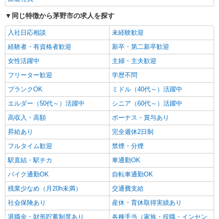
同じ特徴から茅野市の求人を探す
入社日応相談
未経験歓迎
経験者・有資格者歓迎
新卒・第二新卒歓迎
女性活躍中
主婦・主夫歓迎
フリーター歓迎
学歴不問
ブランクOK
ミドル（40代～）活躍中
エルダー（50代～）活躍中
シニア（60代～）活躍中
高収入・高額
ボーナス・賞与あり
昇給あり
完全週休2日制
フルタイム歓迎
禁煙・分煙
駅直結・駅チカ
車通勤OK
バイク通勤OK
自転車通勤OK
残業少なめ（月20h未満）
交通費支給
社会保険あり
産休・育休取得実績あり
退職金・財形貯蓄制度あり
各種手当（家族・役職・インセン