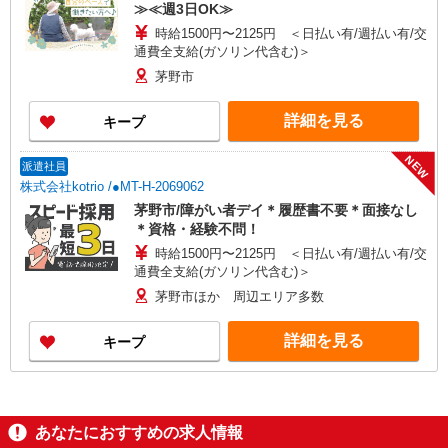
≫≪週3日OK≫
時給1500円〜2125円 ＜日払い有/週払い有/交
通費全支給(ガソリン代含む)＞
茅野市
詳細を見る
キープ
NEW
派遣社員
株式会社kotrio /●MT-H-2069062
茅野市/障がい者デイ＊履歴書不要＊面接なし
＊資格・経験不問！
時給1500円〜2125円 ＜日払い有/週払い有/交
通費全支給(ガソリン代含む)＞
茅野市ほか 周辺エリア多数
詳細を見る
キープ
あなたにおすすめの求人情報