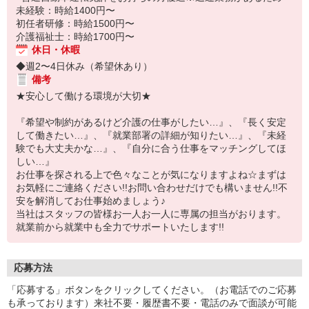
未経験：時給1400円〜
初任者研修：時給1500円〜
介護福祉士：時給1700円〜
休日・休暇
◆週2〜4日休み（希望休あり）
備考
★安心して働ける環境が大切★
『希望や制約があるけど介護の仕事がしたい…』、『長く安定
して働きたい…』、『就業部署の詳細が知りたい…』、『未経
験でも大丈夫かな…』、『自分に合う仕事をマッチングしてほ
しい…』
お仕事を探される上で色々なことが気になりますよね☆まずは
お気軽にご連絡ください!!お問い合わせだけでも構いません!!不
安を解消してお仕事始めましょう♪
当社はスタッフの皆様お一人お一人に専属の担当がおります。
就業前から就業中も全力でサポートいたします!!
応募方法
「応募する」ボタンをクリックしてください。（お電話でのご応募
も承っております）来社不要・履歴書不要・電話のみで面談が可能