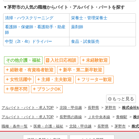
茅野市の人気の職種からバイト・アルバイト・パートを探す
清掃・ハウスクリーニング
栄養士・管理栄養士
看護師・保健師・看護助手・助産
薬剤師
師
中型（2t・4t）ドライバー
食品・試食販売
その他介護・福祉
入社日応相談
未経験歓迎
経験者・有資格者歓迎
新卒・第二新卒歓迎
女性活躍中
主婦・主夫歓迎
フリーター歓迎
学歴不問
ブランクOK
もっと見る
アルバイト・バイト・求人TOP
北陸・甲信越
長野県
茅野市
株式会社ko
アルバイト・バイト・求人TOP
長野県の路線
ＪＲ中央本線
青柳駅
株式
職種・条件一覧
医療・介護・福祉
北陸・甲信越
長野県
茅野市
株式