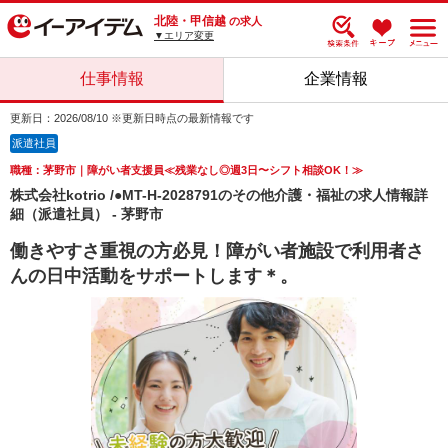
北陸・甲信越
の求人
▼エリア変更
仕事情報
企業情報
更新日：2026/08/10 ※更新日時点の最新情報です
派遣社員
職種：茅野市｜障がい者支援員≪残業なし◎週3日〜シフト相談OK！≫
株式会社kotrio /●MT-H-2028791のその他介護・福祉の求人情報詳
細（派遣社員） - 茅野市
働きやすさ重視の方必見！障がい者施設で利用者さ
んの日中活動をサポートします＊。