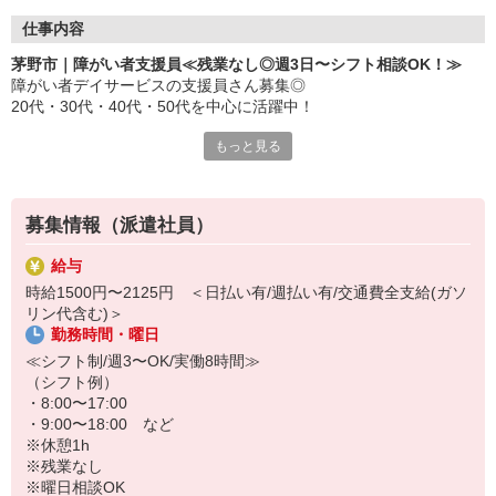
仕事内容
茅野市｜障がい者支援員≪残業なし◎週3日〜シフト相談OK！≫
障がい者デイサービスの支援員さん募集◎
20代・30代・40代・50代を中心に活躍中！
もっと見る
＜主なお仕事内容＞
・食事・入浴などの介助
・レクリエーションや創作活動の企画・実施
・送迎業務（対応可能な方のみでOK！添乗のみも相談可♪）
募集情報（派遣社員）
・利用者様とのコミュニケーション・見守り など
給与
＜この求人のおすすめポイント＞
時給1500円〜2125円 ＜日払い有/週払い有/交通費全支給(ガソ
・シフトは週3日〜相談OK
リン代含む)＞
・残業なし！毎日定時で帰れます
勤務時間・曜日
・日勤のみ相談可◎生活リズムも安定
≪シフト制/週3〜OK/実働8時間≫
（シフト例）
・8:00〜17:00
・9:00〜18:00 など
※休憩1h
※残業なし
※曜日相談OK