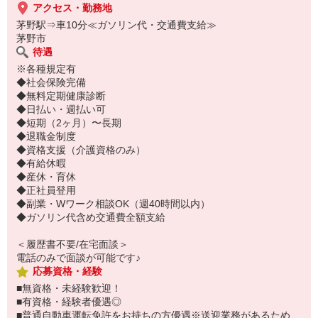
アクセス・勤務地
茅野駅⇒車10分≪ガソリン代・交通費支給≫
茅野市
待遇
※各種規定有
◆社会保険完備
◆無料定期健康診断
◆日払い・週払い可
◆短期（2ヶ月）〜長期
◆退職金制度
◆資格支援（介護資格のみ）
◆有給休暇
◆産休・育休
◆正社員登用
◆副業・Wワーク相談OK（週40時間以内）
◆ガソリン代含め交通費全額支給
＜履歴書不要/在宅面談＞
電話のみで面談が可能です♪
応募資格・経験
■無資格・未経験歓迎！
■有資格・経験者優遇◎
■普通自動車運転免許をお持ちの方優遇※送迎業務があるため