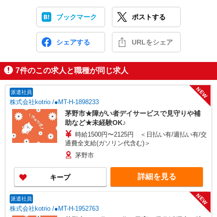
ブックマーク
ポストする
シェアする
URLをシェア
7
件のこの求人と職種が同じ求人
NEW
派遣社員
株式会社kotrio /●MT-H-1898233
茅野市★障がい者デイサービスで見守りや補
助など★未経験OK♪
時給1500円〜2125円 ＜日払い有/週払い有/交
通費全支給(ガソリン代含む)＞
茅野市
詳細を見る
キープ
NEW
派遣社員
株式会社kotrio /●MT-H-1952763