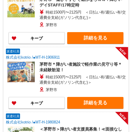
デイSTAFF/17時定時
時給1500円〜2125円 ＜日払い有/週払い有/交
通費全支給(ガソリン代含む)＞
茅野市
詳細を見る
キープ
NEW
派遣社員
株式会社kotrio /●MT-H-1906911
茅野市＊障がい者施設で軽作業の見守り等＊
未経験歓迎！
時給1500円〜2125円 ＜日払い有/週払い有/交
通費全支給(ガソリン代含む)＞
茅野市
詳細を見る
キープ
NEW
派遣社員
株式会社kotrio /●MT-H-1980824
＜茅野市＞障がい者支援員募集！≪面接なし