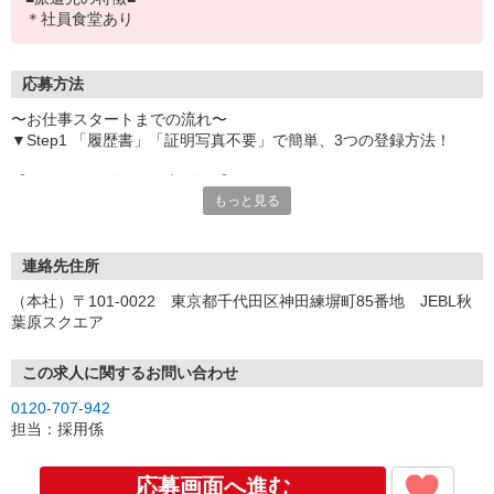
＊社員食堂あり
応募方法
〜お仕事スタートまでの流れ〜
▼Step1 「履歴書」「証明写真不要」で簡単、3つの登録方法！
【オンライン登録（目安5分）】
もっと見る
いつでも好きな時間に登録OK
【電話登録（目安20分）】
受付時間/平日9:00〜19:00
連絡先住所
※電話登録の場合、就業前には登録会へお越しください
（本社）〒101-0022 東京都千代田区神田練塀町85番地 JEBL秋
葉原スクエア
【来場登録（目安1時間30分）】
受付時間/平日10:00〜17:00
この求人に関するお問い合わせ
▼Step2 全国にあるお仕事の中から、あなたにピッタリのお仕事を
0120-707-942
ご案内
担当：採用係
▼Step3 就業前に職場見学で気になる事はしっかりチェック！
▼Step4 気に入ったら雇用契約・お仕事スタート
応募画面へ進む