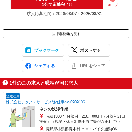
応募⇒最短で2日後からの勤務も可能です！
1分で応募完了!!
キープ
求人応募期間：2026/08/07～2026/08/31
閲覧履歴を見る
ブックマーク
ポストする
シェアする
URLをシェア
1
件のこの求人と職種が同じ求人
派遣社員
株式会社テクノ・サービス/お仕事No/0909106
ネジの洗浄作業
時給1300円 月収例：218、000円（月収例21日
実働）（残業・休日出勤手当て等が含まれていま
す） 交通費全額支給
長野県小県郡青木村 ＊車・バイク通勤OK