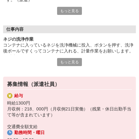
もっと見る
未経験者大歓迎。長期勤務可能。土日祝休み。時間相談可能。日
勤。残業ほとんどなし。小休憩あり。OJTありで安心スタート。
20代・30代の方々が活躍中の職場です。駐車場完備、車・バイ
ク・自転車通勤可能。社員食堂・休憩室あります。
仕事内容
給与即払いサービスは就業状況によって利用できないケースがご
ネジの洗浄作業
ざいます。詳細はオペレーターまでお問合せください。
コンテナに入っているネジを洗浄機械に投入、ボタンを押す、洗浄
後ボールですくってコンテナに入れる、計量作業をお願いします。
『テクノ・サービス』は、派遣業界大手スタッフサービスグルー
（派遣）
プです。
もっと見る
未経験者大歓迎。長期勤務可能。土日祝休み。時間相談可能。日
全国にあるお仕事の中から、一人ひとりのスキルや希望条件に応
勤。残業ほとんどなし。小休憩あり。OJTありで安心スタート。
じたお仕事をご案内します。
20代・30代の方々が活躍中の職場です。駐車場完備、車・バイク・
安全管理体制も万全ですので安心してご就業いただけます。
自転車通勤可能。社員食堂・休憩室あります。
募集情報（派遣社員）
登録方法は、【オンライン】【電話】【登録会来場】の3つから
選べます♪
給与
★★履歴書・証明写真は不要！★★
時給1300円
また、ご登録済の方はお仕事の紹介がスムーズです。
月収例：218、000円（月収例21日実働）（残業・休日出勤手当
ご応募お待ちしています。
て等が含まれています）
交通費全額支給
勤務時間・曜日