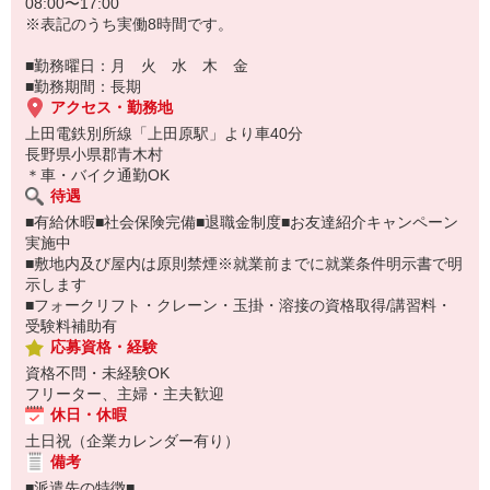
08:00〜17:00
※表記のうち実働8時間です。
■勤務曜日：月 火 水 木 金
■勤務期間：長期
アクセス・勤務地
上田電鉄別所線「上田原駅」より車40分
長野県小県郡青木村
＊車・バイク通勤OK
待遇
■有給休暇■社会保険完備■退職金制度■お友達紹介キャンペーン
実施中
■敷地内及び屋内は原則禁煙※就業前までに就業条件明示書で明
示します
■フォークリフト・クレーン・玉掛・溶接の資格取得/講習料・
受験料補助有
応募資格・経験
資格不問・未経験OK
フリーター、主婦・主夫歓迎
休日・休暇
土日祝（企業カレンダー有り）
備考
■派遣先の特徴■