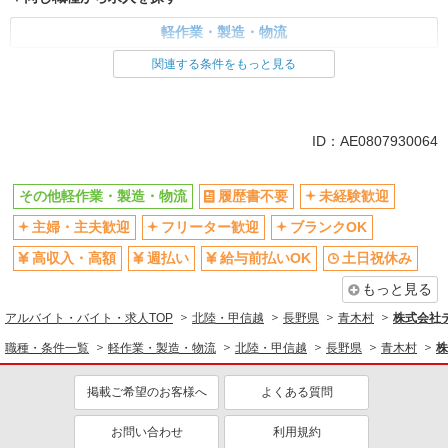
軽作業・製造・物流
関連する条件をもっと見る
同じ特徴から求人を探す
未経験歓迎
土日祝休み
車通勤OK
交通費支給
ID：AE0807930064
社会保険あり
その他軽作業・製造・物流
履歴書不要
未経験歓迎
主婦・主夫歓迎
フリーター歓迎
ブランクOK
高収入・高額
週払い
給与前払いOK
土日祝休み
もっと見る
アルバイト・バイト・求人TOP
北陸・甲信越
長野県
青木村
株式会社テ
職種・条件一覧
軽作業・製造・物流
北陸・甲信越
長野県
青木村
株
掲載ご希望のお客様へ
よくある質問
お問い合わせ
利用規約