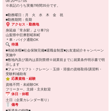
08:20〜17:05
※表記のうち実働7時間35分です。
■勤務曜日：月 火 水 木 金 祝
■勤務期間：長期
アクセス・勤務地
身延線「常永駅」より車7分
山梨県中巨摩郡昭和町
＊車・バイク通勤OK
待遇
■有給休暇■社会保険完備■退職金制度■お友達紹介キャンペーン
実施中
■敷地内及び屋内は原則禁煙※就業前までに就業条件明示書で明
示します
■フォークリフト・クレーン・玉掛・溶接の資格取得/講習料・
受験料補助有
応募資格・経験
資格不問・未経験OK
フリーター、主婦・主夫歓迎
休日・休暇
土日（企業カレンダー有り）
備考
■派遣先の特徴■