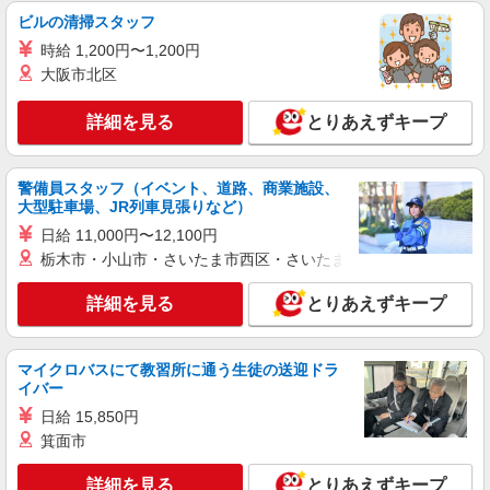
ビルの清掃スタッフ
NEW
派遣社員
時給 1,200円〜1,200円
株式会社テクノ・サービス/お仕事No/0918319
大阪市北区
機械オペレーター
時給1500円 月収例：291、000円（月収例21日
詳細を見る
とりあえずキープ
実働残業代込）（残業・休日出勤手当て等が含ま
れています） 交通費全額支給
山梨県中巨摩郡昭和町 ＊車・バイク通勤OK
警備員スタッフ（イベント、道路、商業施設、
大型駐車場、JR列車見張りなど）
詳細を見る
キープ
日給 11,000円〜12,100円
NEW
栃木市・小山市・さいたま市西区・さいたま市岩槻区・久喜市・
派遣社員
株式会社テクノ・サービス/お仕事No/0903370
詳細を見る
とりあえずキープ
機械組立作業
時給1400円 月収例：261、000円（月収例21日
実働残業代込）（残業・休日出勤手当て等が含ま
マイクロバスにて教習所に通う生徒の送迎ドラ
れています） 交通費全額支給
山梨県中巨摩郡昭和町 ＊車・バイク通勤OK
イバー
日給 15,850円
詳細を見る
キープ
箕面市
NEW
詳細を見る
とりあえずキープ
派遣社員