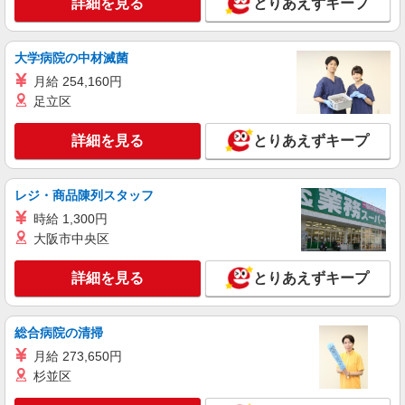
詳細を見る
とりあえずキープ
時給1300円 月収例：250、000円（月収例21日
実働）（残業・休日出勤手当て等が含まれていま
す） 交通費全額支給
山梨県中巨摩郡昭和町 ＊車・バイク通勤OK
大学病院の中材滅菌
月給 254,160円
詳細を見る
キープ
足立区
NEW
派遣社員
詳細を見る
とりあえずキープ
株式会社テクノ・サービス/お仕事No/0887829
機械オペレーター
レジ・商品陳列スタッフ
時給1600円 月収例：308、000円（月収例21日
実働残業代込日勤計算）（残業・休日出勤手当て
時給 1,300円
等が含まれています） 交通費全額支給
山梨県中巨摩郡昭和町 ＊車・バイク通勤OK
大阪市中央区
詳細を見る
キープ
詳細を見る
とりあえずキープ
総合病院の清掃
月給 273,650円
杉並区