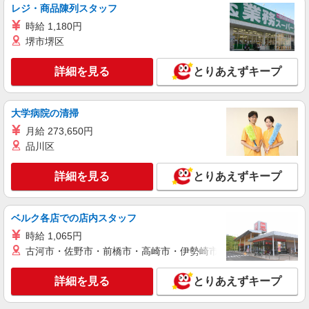
レジ・商品陳列スタッフ
時給 1,180円
詳細を見る
キープ
堺市堺区
NEW
派遣社員
詳細を見る
とりあえずキープ
株式会社テクノ・サービス/お仕事No/0884385
金属製品のバリ取り
時給1400円 月収例：235、000円以上可能（月
大学病院の清掃
収例）（残業・休日出勤手当て等が含まれていま
月給 273,650円
す） 交通費全額支給
山梨県中巨摩郡昭和町 ＊車・バイク通勤OK
品川区
詳細を見る
キープ
詳細を見る
とりあえずキープ
NEW
派遣社員
株式会社テクノ・サービス/お仕事No/0915995
ベルク各店での店内スタッフ
機械オペレーター
時給 1,065円
時給1450円 月収例：279、000円（月収例21日
古河市・佐野市・前橋市・高崎市・伊勢崎市・太田市・館林市・
実働残業代込）（残業・休日出勤手当て等が含ま
れています） 交通費全額支給
山梨県中巨摩郡昭和町 ＊車・バイク通勤OK
詳細を見る
とりあえずキープ
詳細を見る
キープ