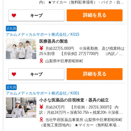
内） ★マイカー（無料駐車場有）・バイク・自転
車通勤OK
詳細を見る
キープ
正社員
アルムメディカルサポート株式会社／K015
医療器具の製造
月給22万5,000円 ※深夜勤務、及び残業時は
25％割増 【月収例】27万7700円 （内訳／月
給22万5,000円＋残業20h＋深夜50.75h※1日7.5時
山梨県中巨摩郡昭和町
間、20日勤務の場合）
詳細を見る
キープ
正社員
アルムメディカルサポート株式会社／K001
小さな医薬品の目視検査・器具の組立
月給24万円 【月収例：29万6,300円】 内
訳：月給24万円＋深夜50.75h＋残業20h ※深夜・
実働8h超の残業は25％割増
当社甲府医薬品事業所 山梨県中巨摩郡昭和町
（釜無工業団地内） ★マイカー（無料駐車場
有）・バイク・自転車通勤OK