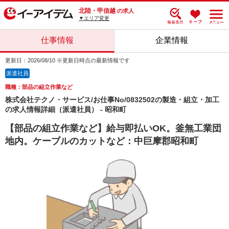
北陸・甲信越
の求人
▼エリア変更
仕事情報
企業情報
更新日：2026/08/10 ※更新日時点の最新情報です
派遣社員
職種：部品の組立作業など
株式会社テクノ・サービス/お仕事No/0832502の製造・組立・加工
の求人情報詳細（派遣社員） - 昭和町
【部品の組立作業など】給与即払いOK。釜無工業団
地内。ケーブルのカットなど：中巨摩郡昭和町