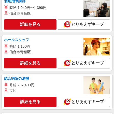
個別指導講師
収例）（残業・休日出勤手当て等が含まれていま
時給 1,040円〜1,390円
す） 交通費全額支給
山梨県中巨摩郡昭和町 ＊車・バイク通勤OK
仙台市青葉区
詳細を見る
キープ
詳細を見る
とりあえずキープ
NEW
派遣社員
株式会社テクノ・サービス/お仕事No/0854784
ホールスタッフ
部品の組付作業
時給 1,150円
時給1400円 月収例：235、000円以上可能（月
仙台市青葉区
収例）（残業・休日出勤手当て等が含まれていま
す） 交通費全額支給
山梨県中巨摩郡昭和町 ＊車・バイク通勤OK
詳細を見る
とりあえずキープ
詳細を見る
キープ
総合病院の清掃
NEW
月給 257,400円
派遣社員
株式会社テクノ・サービス/お仕事No/0918321
港区
機械オペレーター
詳細を見る
とりあえずキープ
時給1300円 月収例：250、000円（月収例21日
実働残業代込）（残業・休日出勤手当て等が含ま
れています） 交通費全額支給
山梨県中巨摩郡昭和町 ＊車・バイク通勤OK