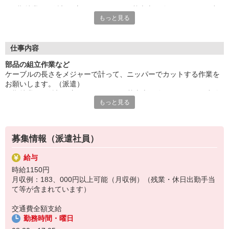
長期就業をご希望の方にもオススメ。基本土日休み。ウレシイ小
もっと見る
休憩あり、仕事の合間にリフレッシュ。
業務習熟のためのOJTあり。安心して業務を覚えられます。
■給与即払いサービスは就業状況によって利用できないケースが
ございます。詳細はオペレーターまでお問合せください。
仕事内容
部品の組立作業など
『テクノ・サービス』は、派遣業界大手スタッフサービスグルー
ケーブルの長さをメジャーで計って、ニッパーでカットする作業を
プです。
お願いします。（派遣）
全国にあるお仕事の中から、一人ひとりのスキルや希望条件に応
長期就業をご希望の方にもオススメ。基本土日休み。ウレシイ小休
じたお仕事をご案内します。
もっと見る
憩あり、仕事の合間にリフレッシュ。
安全管理体制も万全ですので安心してご就業いただけます。
業務習熟のためのOJTあり。安心して業務を覚えられます。
登録方法は、【オンライン】【電話】【登録会来場】の3つから
選べます♪
募集情報（派遣社員）
★★履歴書・証明写真は不要！★★
また、ご登録済の方はお仕事の紹介がスムーズです。
給与
ご応募お待ちしています。
時給1150円
月収例：183、000円以上可能（月収例）（残業・休日出勤手当
て等が含まれています）
交通費全額支給
勤務時間・曜日