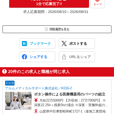
応募⇒最短で2日後からの勤務も可能です！
1分で応募完了!!
キープ
求人応募期間：2026/08/10～2026/08/31
閲覧履歴を見る
ブックマーク
ポストする
シェアする
URLをシェア
20
件のこの求人と職種が同じ求人
正社員
アルムメディカルサポート株式会社／K016-2
ボタン操作による医療機器用のパーツの組立
月給22万5000円 【月収例：27万7000円】 ※
深夜22.25h＋残業5hの場合 ※深夜・実働8h超の残
業は25％割増
山梨県中巨摩郡昭和町1727-1（釜無工業団地