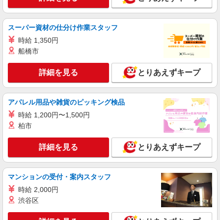
株式会社テクノ・サービス/お仕事No/0903019
マシンオペレーター
スーパー資材の仕分け作業スタッフ
時給1400円 月収例：271、000円（月収例21日
実働残業代込）（残業・休日出勤手当て等が含ま
時給 1,350円
れています） 交通費全額支給
船橋市
山梨県中巨摩郡昭和町 ＊車・バイク通勤OK
詳細を見る
とりあえずキープ
詳細を見る
キープ
NEW
派遣社員
アパレル用品や雑貨のピッキング検品
株式会社テクノ・サービス/お仕事No/0907108
時給 1,200円〜1,500円
組立工程
柏市
時給1500円 月収例：244、000円（月収例21日
実働）（残業・休日出勤手当て等が含まれていま
詳細を見る
とりあえずキープ
す） 交通費全額支給
山梨県中巨摩郡昭和町
詳細を見る
キープ
マンションの受付・案内スタッフ
時給 2,000円
NEW
派遣社員
渋谷区
株式会社テクノ・サービス/お仕事No/0909320
組立作業