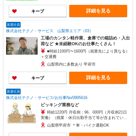
詳細を見る
キープ
派遣社員
株式会社テクノ・サービス 山梨県エリア（03）
工場のカンタン軽作業、倉庫での箱詰め・入出
荷など ★未経験OKのお仕事たくさん！
■時給1100円〜1600円（就業先により異なる）
＋交通費
山梨県内に多数あり 甲府市
詳細を見る
キープ
派遣社員
株式会社テクノ・サービス/お仕事No/0905616
ピッキング業務など
時給1220円 月収例：96、000円（月収例21日
実働）（残業・休日出勤手当て等が含まれていま
す） 交通費全額支給
山梨県甲府市 ＊車・バイク通勤OK