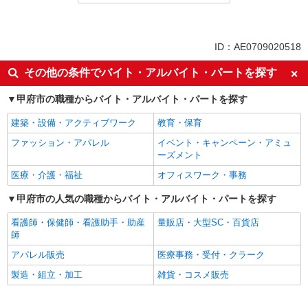
同じ特徴から求人を探す
未経験歓迎
ミドル（40代～）活躍中
ID：AE0709020518
ボーナス・賞与あり
日払い
その他の条件でバイト・アルバイト・パートを探す
短期（3ヶ月以内）
深夜
甲府市の職種からバイト・アルバイト・パートを探す
服装自由
オープニングスタッフ
車通勤OK
交通費支給
建築・設備・アクティブワーク
教育・保育
社会保険あり
社宅・寮あり
ファッション・アパレル
イベント・キャンペーン・アミュ
ーズメント
社員登用あり
医療・介護・福祉
オフィスワーク・事務
甲府市の人気の職種からバイト・アルバイト・パートを探す
看護師・保健師・看護助手・助産
量販店・大型SC・百貨店
師
アパレル販売
医療事務・受付・クラーク
製造・組立・加工
雑貨・コスメ販売