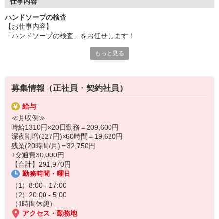
仕事内容
ハンドソープの検査
【お仕事内容】
「ハンドソープの検査」をお任せします！
もっと見る
《具体的に言うと、、、》
・規格通りに完成しているか項目別に確認する
・問題なければ確認印を押して次の工程へ
・傷、汚れ、欠け等が無いかの目視チェック
募集情報（正社員・契約社員）
・不良品を仕分けする
このようなお仕事です！
給与
≪月収例≫
手順さえ覚えたら誰でも出来る簡単作業
時給1310円×20日勤務＝209,600円
スキルや経験なども必要ありません
深夜割増(327円)×60時間＝19,620円
必要なのは集中力とコツコツ作業の忍耐力のみ◎
残業(20時間/月)＝32,750円
+交通費30,000円
▼職場の雰囲気
【合計】291,970円
・清掃が行き届いたキレイな職場
勤務時間・曜日
・食堂・売店あり！
→300〜400円でお腹いっぱい
（1）8:00 - 17:00
・鍵付き個人ロッカー完備
（2）20:00 - 5:00
（1時間休憩）
▼一緒に働く社員について
アクセス・勤務地