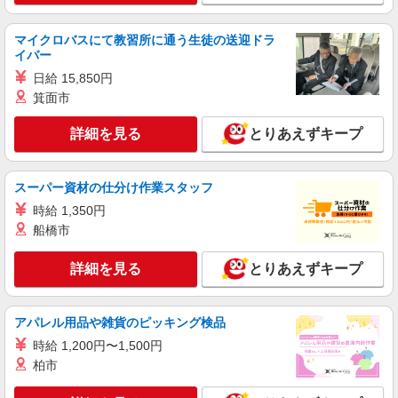
増：0円×0h＝0円 交通費：最大2万円支給(規定有)
山梨県甲府市
合計：約10万円程 残業時間：0h~3h 平均月収：9
マイクロバスにて教習所に通う生徒の送迎ドラ
万円〜13万円 ※就業時間の相談可能。
イバー
詳細を見る
キープ
日給 15,850円
箕面市
派遣社員
株式会社Harvest Biz Career 甲府営業所/hbc-kf64
詳細を見る
とりあえずキープ
金属部品の加工・機械オペ
定時：1200円×8ｈ×21日＝20.1万円 残業：
1500円×20ｈ＝3万円 深夜割増：300円×8h＝2.4千
スーパー資材の仕分け作業スタッフ
円 交通費：最大2万円支給(規定有) 合計：23万円
山梨県甲府市
以上可能 残業時間：10ｈ〜30ｈ程 平均月収：18
時給 1,350円
万円〜21万円
船橋市
詳細を見る
キープ
詳細を見る
とりあえずキープ
アパレル用品や雑貨のピッキング検品
時給 1,200円〜1,500円
柏市