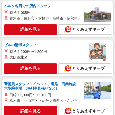
月給18万2000円＋諸手当 ※8時間を超えての
ベルク各店での店内スタッフ
残業は25％割増
時給 1,065円
山梨県甲府市高室町
古河市・佐野市・前橋市・高崎市・伊勢崎市・太田市・館林市・
詳細を見る
キープ
詳細を見る
とりあえずキープ
派遣社員
株式会社Harvest Biz Career 甲府営業所/hbc-kf05
ビルの清掃スタッフ
食品倉庫内での梱包･計量･出荷作業など簡単な
時給 1,200円〜1,200円
軽作業
大阪市北区
定時：1100円×5.67ｈ×15日〜20日＝約9〜13
万円 残業：1375円×0ｈ＝0円 深夜割増：0円×0h
＝0円 交通費：最大2万円支給(規定有) 合計：約10
詳細を見る
とりあえずキープ
山梨県甲府市国母 (※)国母立体の近く
万円程 残業時間：0h~3h 平均月収：9万円〜13万
円 ※就業時間の相談可能。
詳細を見る
キープ
警備員スタッフ（イベント、道路、商業施設、
大型駐車場、JR列車見張りなど）
派遣社員
日給 11,000円〜12,100円
株式会社Harvest Biz Career甲府営業所/hbc-kf05
栃木市・小山市・さいたま市西区・さいたま市岩槻区・久喜市・
梱包 軽量 出荷作業
【月収例】 定時：1100円×5.67ｈ×15日〜20日
詳細を見る
とりあえずキープ
＝約9〜13万円 残業：1375円×0ｈ＝0円 深夜割