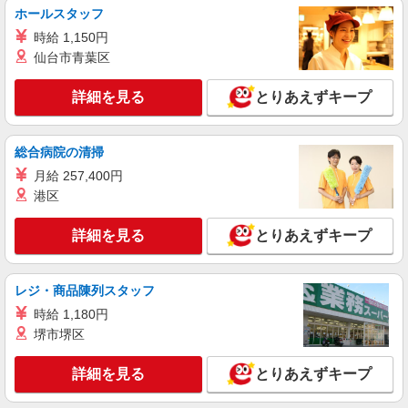
ター/時給1260円/日勤/土日休み
ホールスタッフ
時給1260円
時給 1,150円
山梨県甲府市国玉町 車・バイク・自転車通勤
仙台市青葉区
可（無料駐車場有） 面接地について：山梨県内の
担当が面接を実施致します。
詳細を見る
とりあえずキープ
詳細を見る
キープ
総合病院の清掃
派遣社員
株式会社日本ワークプレイス/Yamanashi037
月給 257,400円
【山梨県甲府市】電子部品の製造オペレータ
港区
ー/時給1500円/交替制/日勤/夜勤
時給1500円
詳細を見る
とりあえずキープ
山梨県甲府市大津町 車・バイク・自転車通勤
OK(無料駐車場有 ※敷地外徒歩1分) 面接地につい
て：山梨県内の担当が面接を実施致します。
レジ・商品陳列スタッフ
詳細を見る
キープ
時給 1,180円
堺市堺区
派遣社員
アルムメディカルサポート株式会社/KH011-3
詳細を見る
とりあえずキープ
部品の出し入れと簡単なデータ入力