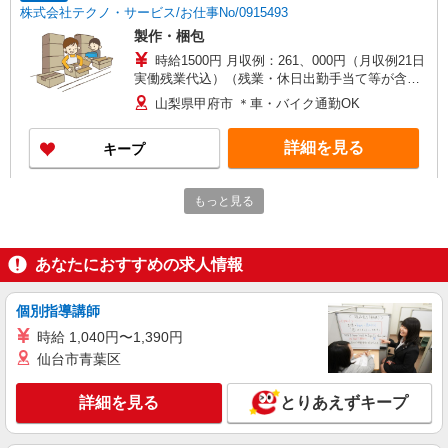
株式会社テクノ・サービス/お仕事No/0915493
製作・梱包
時給1500円 月収例：261、000円（月収例21日
実働残業代込）（残業・休日出勤手当て等が含ま
れています） 交通費全額支給
山梨県甲府市 ＊車・バイク通勤OK
詳細を見る
キープ
派遣社員
もっと見る
株式会社テクノ・サービス/お仕事No/0832431
ピッキング作業など
時給1220円 月収例：201、600円以上可能（月
あなたにおすすめの求人情報
収例）（残業・休日出勤手当て等が含まれていま
す） 交通費全額支給
山梨県甲府市 ＊車・バイク通勤OK
個別指導講師
時給 1,040円〜1,390円
詳細を見る
キープ
仙台市青葉区
派遣社員
詳細を見る
とりあえずキープ
株式会社日本ワークプレイス/Yamanashi021
【山梨県甲府市】段ボール製造の機械オペレー