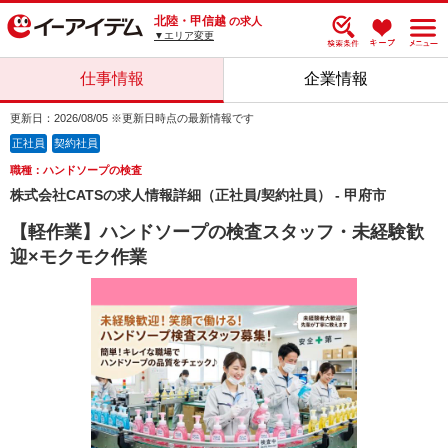
北陸・甲信越
の求人
▼エリア変更
仕事情報
企業情報
更新日：2026/08/05 ※更新日時点の最新情報です
正社員
契約社員
職種：ハンドソープの検査
株式会社CATSの求人情報詳細（正社員/契約社員） - 甲府市
【軽作業】ハンドソープの検査スタッフ・未経験歓
迎×モクモク作業