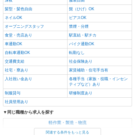
深夜
服装自由
髪型・髪色自由
髭（ひげ）OK
ネイルOK
ピアスOK
オープニングスタッフ
禁煙・分煙
食堂・売店あり
駅直結・駅チカ
車通勤OK
バイク通勤OK
自転車通勤OK
転勤なし
交通費支給
社会保険あり
社宅・寮あり
家賃補助・住宅手当有
入社祝い金あり
各種手当（家族・役職・インセン
ティブなど）あり
制服貸与
研修制度あり
社員登用あり
同じ職種から求人を探す
軽作業・製造・物流
梱包・仕分け・ピッキング
関連する条件をもっと見る