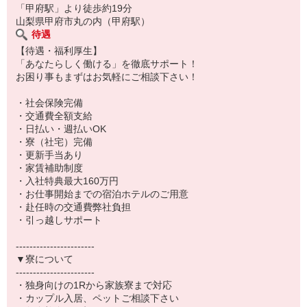
「甲府駅」より徒歩約19分
【20代】約39％
山梨県甲府市丸の内（甲府駅）
【30代】約47％
待遇
【40代】約14％
【待遇・福利厚生】
スタッフの平均年齢は37.4歳。
「あなたらしく働ける」を徹底サポート！
若手中心に活躍
お困り事もまずはお気軽にご相談下さい！
いただいている職場です！
※以外の年代の方も活躍中！
・社会保険完備
・交通費全額支給
【男女比】
・日払い・週払いOK
男性6割：女性4割
・寮（社宅）完備
・更新手当あり
・家賃補助制度
・入社特典最大160万円
・お仕事開始までの宿泊ホテルのご用意
・赴任時の交通費弊社負担
・引っ越しサポート
-----------------------
▼寮について
-----------------------
・独身向けの1Rから家族寮まで対応
・カップル入居、ペットご相談下さい