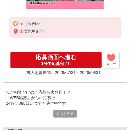
≪月収例≫
時給1310円×20日勤務＝209,600円
山梨県甲府市
深夜割増(327円)×60時間＝19,620円
残業(20時間/月)＝32,750円
+交通費30,000円
【合計】291,970円
応募画面へ進む
1分で応募完了!!
キープ
求人応募期間：2026/07/31～2026/08/31
＼ご相談だけのご応募も大歓迎！／
「WEB応募」からの応募は
24時間365日いつでも受付中です
お気軽にご相談ください！
もっと見る