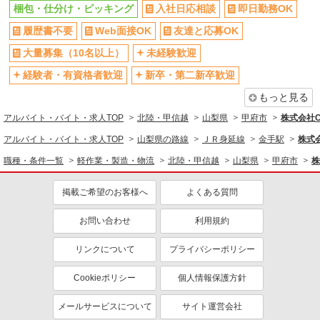
梱包・仕分け・ピッキング
入社日応相談
即日勤務OK
履歴書不要
Web面接OK
友達と応募OK
大量募集（10名以上）
未経験歓迎
経験者・有資格者歓迎
新卒・第二新卒歓迎
もっと見る
アルバイト・バイト・求人TOP
北陸・甲信越
山梨県
甲府市
株式会社C
アルバイト・バイト・求人TOP
山梨県の路線
ＪＲ身延線
金手駅
株式
職種・条件一覧
軽作業・製造・物流
北陸・甲信越
山梨県
甲府市
株
掲載ご希望のお客様へ
よくある質問
お問い合わせ
利用規約
リンクについて
プライバシーポリシー
Cookieポリシー
個人情報保護方針
メールサービスについて
サイト運営会社