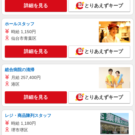
詳細を見る
とりあえずキープ
詳細を見る
キープ
契約社員
ホールスタッフ
ソフトバンク販売契約社員【敦賀市エリア】
時給 1,150円
家電量販店内の携帯販売スタッフ
仙台市青葉区
月給 247,340円 〜 247,340円 試用期間なし ※
経験・能力による 【試用期間】時給 0 円 〜 0 円
詳細を見る
とりあえずキープ
■ソフトバンク販売契約社員【敦賀市エリア】
福井県敦賀市
総合病院の清掃
詳細を見る
キープ
月給 257,400円
港区
正社員
ソフトバンクMEGAドン・キホーテUNY敦賀店
詳細を見る
とりあえずキープ
【店長職】ソフトバンクショップの携帯販売ス
タッフ
月給 245,000円 〜 307,000円 試用期間あり 6
レジ・商品陳列スタッフ
ヶ月 月給25万円以上 ※経験・能力による 【試用
時給 1,180円
期間】月給 245000 円 〜 307000 円
■ ソフトバンクMEGAドン・キホーテUNY敦賀
堺市堺区
店 福井県 敦賀市 中央町1丁目 5‐5