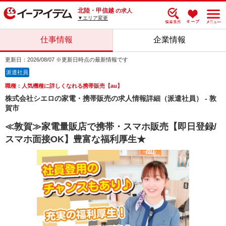
北陸・甲信越
の求人
▼エリア変更
仕事情報
企業情報
更新日：2026/08/07 ※更新日時点の最新情報です
派遣社員
職種：人気機種に詳しくなれる携帯販売【au】
株式会社シエロの家電・携帯販売の求人情報詳細（派遣社員） - 敦
賀市
≪敦賀≫家電量販店で携帯・スマホ販売【即日登録/
スマホ面接OK】豊富な福利厚生★