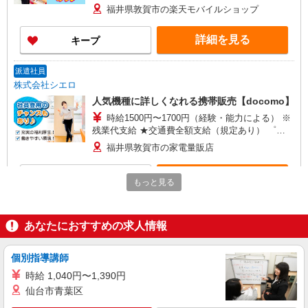
+゜・。○。・゜+゜・。○。・゜+゜ 入社祝い金10
福井県敦賀市の楽天モバイルショップ
万円支給(規定有) お友達を紹介頂くと, インセンテ
ィブ支給(規定有) ゜・。○。・゜+゜・。○。・゜
詳細を見る
キープ
+゜
派遣社員
株式会社シエロ
人気機種に詳しくなれる携帯販売【docomo】
時給1500円〜1700円（経験・能力による） ※
残業代支給 ★交通費全額支給（規定あり） ゜
+゜・。○。・゜+゜・。○。・゜+゜ 入社祝い金10
福井県敦賀市の家電量販店
万円支給(規定有) お友達を紹介頂くと, インセンテ
ィブ支給(規定有) ★月2回払い・週払い可能（規程
詳細を見る
キープ
有）★ ゜・。○。・゜+゜・。○。・゜+゜
もっと見る
正社員
ソフトバンクMEGAドン・キホーテUNY敦賀店
あなたにおすすめの求人情報
ソフトバンクショップの携帯販売スタッフ
月給 207,900円 〜 243,500円 固定残業代:
個別指導講師
20,900円 〜 24,500円（15時間相当） ＊＿ 試用期
時給 1,040円〜1,390円
間あり 6ヶ月 ※経験・能力による 【試用期間】月
■ソフトバンクMEGAドン・キホーテUNY敦賀
仙台市青葉区
給 207900 円 〜 243500 円
店 福井県 敦賀市 中央町1丁目 5‐5