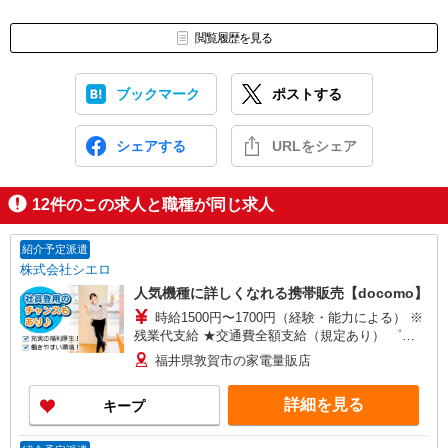
閲覧履歴を見る
ブックマーク
ポストする
シェアする
URLをシェア
12
件のこの求人と職種が同じ求人
紹介予定派遣
株式会社シエロ
人気機種に詳しくなれる携帯販売【docomo】
時給1500円〜1700円（経験・能力による） ※
残業代支給 ★交通費全額支給（規定あり） ゜
+゜・。○。・゜+゜・。○。・゜+゜ 入社祝い金10
福井県敦賀市の家電量販店
万円支給(規定有) お友達を紹介頂くと, インセンテ
ィブ支給(規定有) ★月2回払い・週払い可能（規程
詳細を見る
キープ
有）★ ゜・。○。・゜+゜・。○。・゜+゜