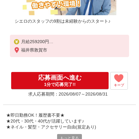
シエロのスタッフの9割は未経験からのスタート♪
月給259200円
※残業手当別途支給
福井県敦賀市
※研修期間6か月・時給1500円〜
★交通費別途支給（規定あり）
゜+゜・。○。・゜+゜・。○。・゜+゜
応募画面へ進む
入社祝い金10万円支給(規定有)
1分で応募完了!!
キープ
お友達を紹介頂くと,
求人応募期間：2026/08/07～2026/08/31
インセンティブ支給(規定有)
゜・。○。・゜+゜・。○。・゜+゜
★即日勤務OK！履歴書不要★
★20代・30代・40代が活躍しています♪
★ネイル・髪型・アクセサリー自由(規定あり)
もっと見る
シエロのスタッフは9割が未経験スタート。