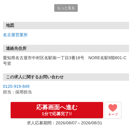
もっと見る
■電話応募の場合
電話応募も歓迎！（受付:10:00〜20:00）
土日祝も受付中♪
地図
【選考フロー】
名古屋営業所
①応募から3営業日を目安に、メールorお電話でご連絡します。
②面接日時を決定！「0120」から始まる電話番号からご連絡します
★スマホでWEB面接（LINEなど）・出張面接・事務所面接と選べま
連絡先住所
す
愛知県名古屋市中村区名駅南一丁目3番18号 NORE名駅8階801-C
③面接実施（履歴書不要）
号室
④勤務開始（スタート日は応相談）
※ご希望があれば、職場見学の調整もOKです！
この求人に関するお問い合わせ
お気軽にご応募ください♪
0120-919-849
担当：採用担当
応募画面へ進む
1分で応募完了!!
キープ
求人応募期間：2026/08/07～2026/08/31