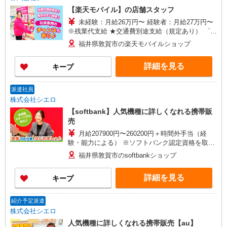
【楽天モバイル】の店舗スタッフ
未経験：月給26万円〜 経験者：月給27万円〜
※残業代支給 ★交通費別途支給（規定あり） ゜
+゜・。○。・゜+゜・。○。・゜+゜ 入社祝い金10
福井県敦賀市の楽天モバイルショップ
万円支給(規定有) お友達を紹介頂くと, インセンテ
ィブ支給(規定有) ゜・。○。・゜+゜・。○。・゜
詳細を見る
キープ
+゜
派遣社員
株式会社シエロ
【softbank】人気機種に詳しくなれる携帯販
売
月給207900円〜260200円＋時間外手当（経
験・能力による） ※ソフトバンク認定資格を取得
すると資格手当が追加支給されます（待遇参照）
福井県敦賀市のsoftbankショップ
※時間外手当は別途全額支給（1分単位）賞与年2
回（6月・12月）昇給年1回（7月） ★交通費別途
詳細を見る
キープ
支給（規定あり） ゜+゜・。○。・゜+゜・。
○。・゜+゜ 入社祝い金10万円支給(規定有) お友達
を紹介頂くと, インセンティブ支給(規定有) ゜・。
紹介予定派遣
○。・゜+゜・。○。・゜+゜
株式会社シエロ
人気機種に詳しくなれる携帯販売【au】