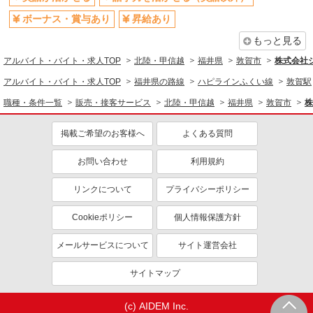
ボーナス・賞与あり
昇給あり
もっと見る
アルバイト・バイト・求人TOP
北陸・甲信越
福井県
敦賀市
株式会社
アルバイト・バイト・求人TOP
福井県の路線
ハピラインふくい線
敦賀駅
職種・条件一覧
販売・接客サービス
北陸・甲信越
福井県
敦賀市
株
掲載ご希望のお客様へ
よくある質問
お問い合わせ
利用規約
リンクについて
プライバシーポリシー
Cookieポリシー
個人情報保護方針
メールサービスについて
サイト運営会社
サイトマップ
(c) AIDEM Inc.