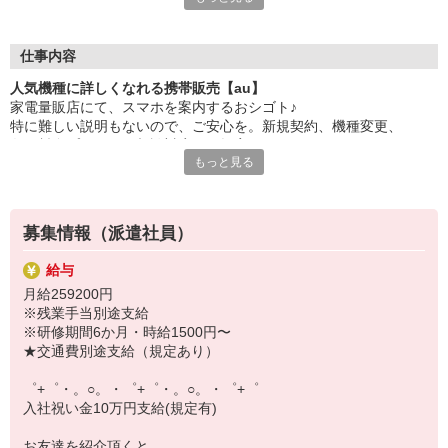
大手キャリアの店舗勤務なので安心・安定！
一度身に着けた知識は、
ずっと先まで役に立ちます！
仕事内容
人気機種に詳しくなれる携帯販売【au】
丁寧な研修もあるので、
家電量販店にて、スマホを案内するおシゴト♪
みなさんから働きやすいと好評です♪
特に難しい説明もないので、ご安心を。新規契約、機種変更、
最新アプリ事情やお得なプラン、
各種料金プランのご相談対応・ご提案などをお願いします。
スマホの裏ワザを学べるチャンス♪
もっと見る
初めての方でも安心♪
【選べるお仕事いろいろ】
あなた専属のコーディネーターが親切・丁寧にフォローするので、
￣￣￣￣￣￣￣￣￣￣￣
満足度◎
▼オフィスワーク
募集情報（派遣社員）
事務、経理、データ入力、コールセンター、受付
■携帯やインターネット販売業務
▼工場・製造・軽作業系
給与
docomo(ドコモ)/au(エーユー)・KDDI/softbank(ソフトバンク)など
機械/食品製造・梱包・仕分け・加工・組立・検査
月給259200円
の大手キャリアから
▼美容系
※残業手当別途支給
ワイモバイル(Y!mobille)、楽天モバイル、UQなど格安スマホまで幅
眉毛サロンのアイブロウ・ネイリスト・エステ
※研修期間6か月・時給1500円〜
広く紹介可能♪
▼営業・販売
★交通費別途支給（規定あり）
人気のApple（アップル）店舗もございます！
法人営業・アパレル販売・個別指導塾・人材紹介
▼人気案件も多数♪
゜+゜・。○。・゜+゜・。○。・゜+゜
短期・期間限定・オープニング・官公庁案件
入社祝い金10万円支給(規定有)
上場/優良/大手企業など
お友達を紹介頂くと,