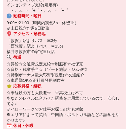
【スマホ面接実施中】
インセンティブ支給(規定有)
￣￣￣￣￣￣￣￣￣
゜・。○。・゜+゜・。○。・゜+゜
自宅に居ながらスマホでカンタン面接OK！
勤務時間・曜日
オンライン面談なのでスピード対応。
9:00〜21:00（時間内実働8h・休憩1h）
※土日祝含む週5日勤務
アクセス・勤務地
「敦賀」駅よりバス・車3分
「西敦賀」駅よりバス・車15分
福井県敦賀市の家電量販店
待遇
☆昇給☆交通費規定支給☆制服有☆社保完
☆資格・残業手当☆リゾート施設・ジム優待
☆特別ボーナス最大5万円(規定)☆友達紹介
☆車通勤OK☆正社員登用制度有
応募資格・経験
☆未経験の方も大歓迎☆ ※高校生は不可
あなたのレベルに合わせた研修をご用意しているので、安心し
てネ♪
※ハローワークでお仕事お探しの方も対象
※エリアによって英語・中国語・ポルトガル語などの語学を活
かせます♪
休日・休暇