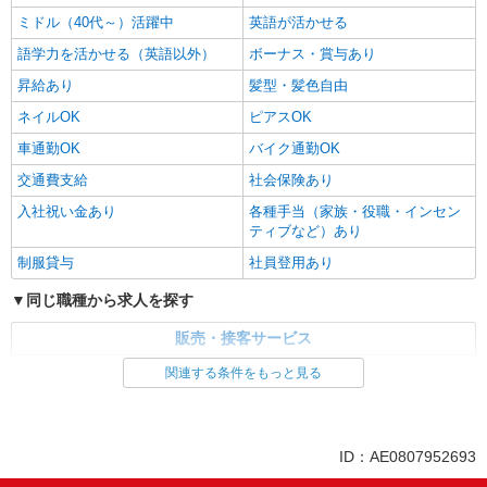
ミドル（40代～）活躍中
英語が活かせる
語学力を活かせる（英語以外）
ボーナス・賞与あり
昇給あり
髪型・髪色自由
ネイルOK
ピアスOK
車通勤OK
バイク通勤OK
交通費支給
社会保険あり
入社祝い金あり
各種手当（家族・役職・インセン
ティブなど）あり
制服貸与
社員登用あり
同じ職種から求人を探す
販売・接客サービス
家電・携帯販売
関連する条件をもっと見る
同じ特徴から求人を探す
未経験歓迎
ミドル（40代～）活躍中
ID：AE0807952693
英語が活かせる
ボーナス・賞与あり