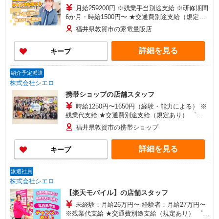
月給259200円 ※残業手当別途支給 ※研修期間
6か月・時給1500円〜 ★交通費別途支給（規定あ
り） ゜+゜・。○。・゜+゜・。○。・゜+゜ 入社
福井県敦賀市の家電量販店
祝い金10万円支給(規定有) お友達を紹介頂くと, イ
ンセンティブ支給(規定有) ゜・。○。・゜+゜・。
詳細を見る
キープ
○。・゜+゜
紹介予定派遣
株式会社シエロ
携帯ショップの店舗スタッフ
時給1250円〜1650円（経験・能力による） ※
残業代支給 ★交通費別途支給（規定あり） ゜
+゜・。○。・゜+゜・。○。・゜+゜ 入社祝い金10
福井県敦賀市の携帯ショップ
万円支給(規定有) お友達を紹介頂くと, インセンテ
ィブ支給(規定有) ★月2回払い・週払い可能（規程
詳細を見る
キープ
有）★ ゜・。○。・゜+゜・。○。・゜+゜
派遣社員
株式会社シエロ
【楽天モバイル】の店舗スタッフ
未経験：月給26万円〜 経験者：月給27万円〜
※残業代支給 ★交通費別途支給（規定あり） ゜