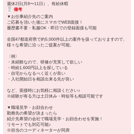
週休2日(月8〜11日）、有給休暇
備考
▼お仕事紹介先のご案内
ご応募を頂いた後にスマホでWEB面接！
履歴書不要・私服OK・即日での登録面接も可能
全国47都道府県で約5,000件以上の案件を扱っておりますので、
様々な希望に沿ったご提案が可能。
〈例〉
・未経験なので、研修が充実して欲しい
・時給1,600円以上を探している
・自宅からなるべく近くが良い
・入社開始日を相談出来る先が良い
など、面接時にお気軽に相談ください♪
※経験が有る方は土日休み・時短等も相談可能です
▼職場見学・お顔合わせ
勤務先の希望が決まったら
紹介先希望の会社で職場見学・お顔合わせを実施！
リモートでも対応可能♪
※担当のコーディネーターが同席