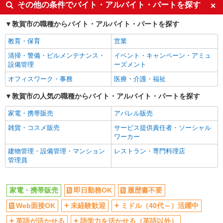
その他の条件でバイト・アルバイト・パートを探す
車通勤OK
交通費支給
敦賀市の職種からバイト・アルバイト・パートを探す
社会保険あり
社員登用あり
教育・保育
営業
清掃・警備・ビルメンテナンス・
イベント・キャンペーン・アミュ
設備管理
ーズメント
オフィスワーク・事務
医療・介護・福祉
敦賀市の人気の職種からバイト・アルバイト・パートを探す
家電・携帯販売
アパレル販売
雑貨・コスメ販売
サービス提供責任者・ソーシャル
ワーカー
建物管理・設備管理・マンション
レストラン・専門料理店
管理員
家電・携帯販売
即日勤務OK
履歴書不要
Web面接OK
未経験歓迎
ミドル（40代～）活躍中
英語が活かせる
語学力を活かせる（英語以外）