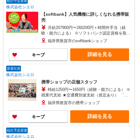
紹介予定派遣
株式会社シエロ
【softbank】人気機種に詳しくなれる携帯販
売
月給207900円〜260200円＋時間外手当（経
験・能力による） ※ソフトバンク認定資格を取得
すると資格手当が追加支給されます（待遇参照）
福井県敦賀市のsoftbankショップ
※時間外手当は別途全額支給（1分単位）賞与年2
回（6月・12月）昇給年1回（7月） ★交通費別途
詳細を見る
キープ
支給（規定あり） ゜+゜・。○。・゜+゜・。
○。・゜+゜ 入社祝い金10万円支給(規定有) お友達
を紹介頂くと, インセンティブ支給(規定有) ゜・。
派遣社員
○。・゜+゜・。○。・゜+゜
株式会社シエロ
携帯ショップの店舗スタッフ
時給1250円〜1650円（経験・能力による） ※
残業代支給 ★交通費別途支給（規定あり） ゜
+゜・。○。・゜+゜・。○。・゜+゜ 入社祝い金10
福井県敦賀市の携帯ショップ
万円支給(規定有) お友達を紹介頂くと, インセンテ
ィブ支給(規定有) ★月2回払い・週払い可能（規程
詳細を見る
キープ
有）★ ゜・。○。・゜+゜・。○。・゜+゜
紹介予定派遣
株式会社シエロ