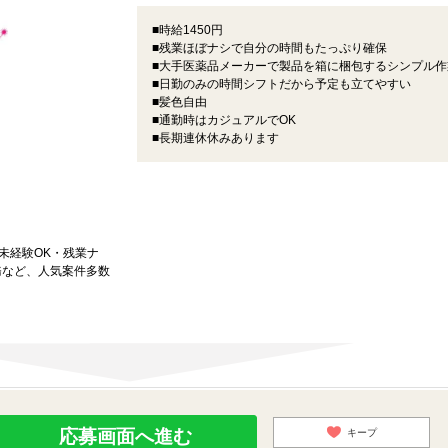
■時給1450円
■残業ほぼナシで自分の時間もたっぷり確保
■大手医薬品メーカーで製品を箱に梱包するシンプル作
■日勤のみの時間シフトだから予定も立てやすい
■髪色自由
■通勤時はカジュアルでOK
■長期連休休みあります
★未経験OK・残業ナ
務など、人気案件多数
応募画面へ進む
キープ