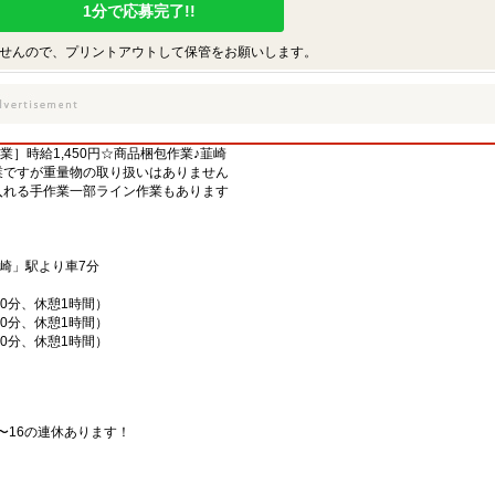
1分で応募完了!!
せんので、プリントアウトして保管をお願いします。
作業］時給1,450円☆商品梱包作業♪韮崎
業ですが重量物の取り扱いはありません
入れる手作業一部ライン作業もあります
駅
崎」駅より車7分
間40分、休憩1時間）
間40分、休憩1時間）
間40分、休憩1時間）
〜16の連休あります！