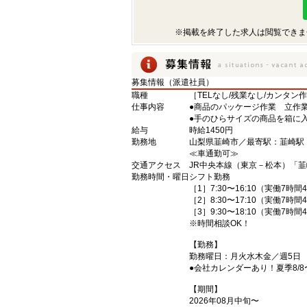
※掲載を終了した求人は閲覧できま
募集情報（派遣社員）
職種
［TELなし/残業なし/カンタン
仕事内容
●商品のパッケージ作業 立作
●手のひらサイズの商品を箱に
給与
時給1450円
勤務地
山梨県韮崎市／最寄駅：韮崎
≪車通勤可≫
交通アクセス
JR中央本線（東京－松本）「韮
勤務時間・曜日
シフト勤務
［1］7:30〜16:10（実働7時
［2］8:30〜17:10（実働7時
［3］9:30〜18:10（実働7時
※時間相談OK！
【勤務】
勤務曜日：月火水木金／週5日
●会社カレンダーあり！夏季8/8
【期間】
2026年08月中旬〜