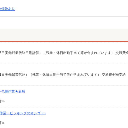
会保険あり
月収例16日実働残業代込日勤計算）（残業・休日出勤手当て等が含まれています） 交通費
収例21日実働残業代込）（残業・休日出勤手当て等が含まれています） 交通費全額支給
タン包装作業★韮崎
可≫
☆軽作業・ピッキングのオシゴト♪
可≫