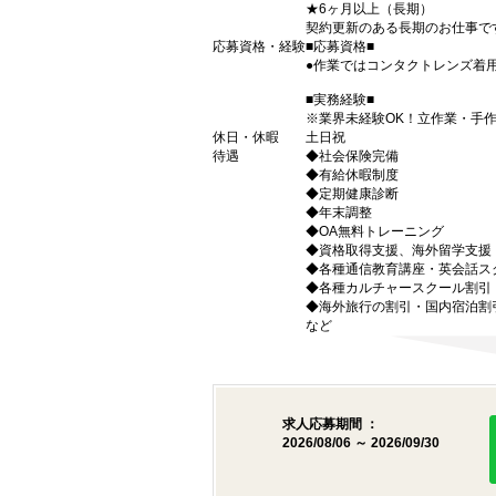
★6ヶ月以上（長期）
契約更新のある長期のお仕事で
応募資格・経験
■応募資格■
●作業ではコンタクトレンズ着
■実務経験■
※業界未経験OK！立作業・手作
休日・休暇
土日祝
待遇
◆社会保険完備
◆有給休暇制度
◆定期健康診断
◆年末調整
◆OA無料トレーニング
◆資格取得支援、海外留学支援
◆各種通信教育講座・英会話ス
◆各種カルチャースクール割引
◆海外旅行の割引・国内宿泊割
など
求人応募期間 ：
2026/08/06 ～ 2026/09/30