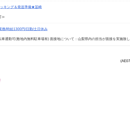
ピッキング＆発送準備★韮崎
可≫
/時給1300円/日勤/土日休み
転車通勤可(敷地内無料駐車場有) 面接地について：山梨県内の担当が面接を実施致
(AE0