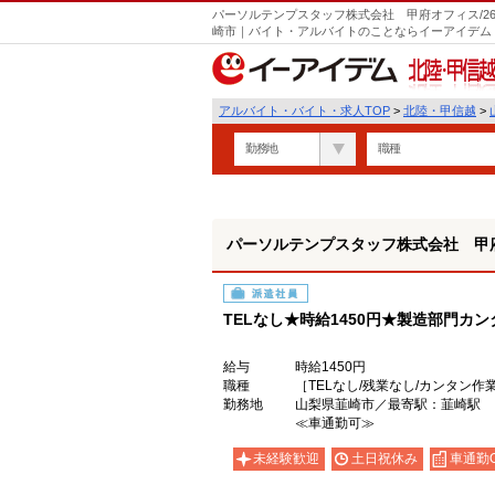
パーソルテンプスタッフ株式会社 甲府オフィス/26-
崎市｜バイト・アルバイトのことならイーアイデム
北陸・甲信越
アルバイト・バイト・求人TOP
>
北陸・甲信越
>
勤務地
職種
パーソルテンプスタッフ株式会社 甲府オフ
派遣社員
TELなし★時給1450円★製造部門カ
給与
時給1450円
職種
［TELなし/残業なし/カンタン作
勤務地
山梨県韮崎市／最寄駅：韮崎駅
≪車通勤可≫
未経験歓迎
土日祝休み
車通勤