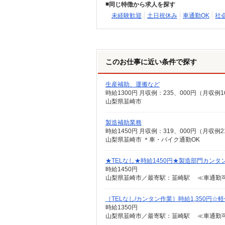
同じ特徴から求人を探す
未経験歓迎
土日祝休み
車通勤OK
社
このお仕事に近い条件で探す
生産補助、運搬など
時給1300円 月収例：235、000円（
山梨県韮崎市
製造補助業務
時給1450円 月収例：319、000円（月
山梨県韮崎市 ＊車・バイク通勤OK
★TELなし★時給1450円★製造部門カン
時給1450円
山梨県韮崎市／最寄駅：韮崎駅 ≪車通勤
［TELなし/カンタン作業］時給1,350円
時給1350円
山梨県韮崎市／最寄駅：韮崎駅 ≪車通勤