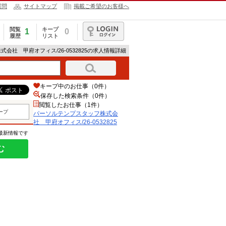
質問
サイトマップ
掲載ご希望のお客様へ
閲覧
キープ
1
0
履歴
リスト
ログイン
会社 甲府オフィス/26-0532825の求人情報詳細
キープ中のお仕事（0件）
保存した検索条件（
0
件）
閲覧したお仕事（1件）
ープ
パーソルテンプスタッフ株式会
社 甲府オフィス/26-0532825
の最新情報です
む