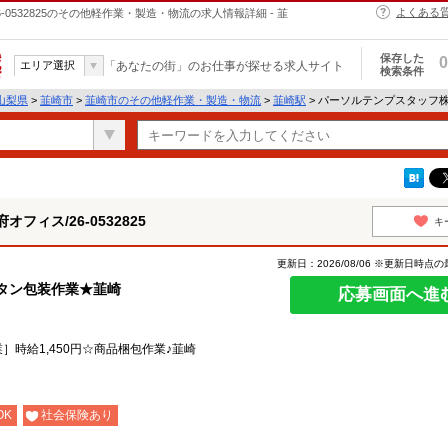
よくある
0532825のその他軽作業・製造・物流の求人情報詳細 - 韮
保存した
0
エリア選択
「あなたの街」のお仕事が探せる求人サイト
検索条件
山梨県
>
韮崎市
>
韮崎市のその他軽作業・製造・物流
>
韮崎駅
> パーソルテンプスタッフ株式
ィス/26-0532825
キ
更新日：2026/08/06 ※更新日時点
ンタン包装作業★韮崎
応募画面へ進
業］時給1,450円☆商品梱包作業♪韮崎
OK
社会保険あり