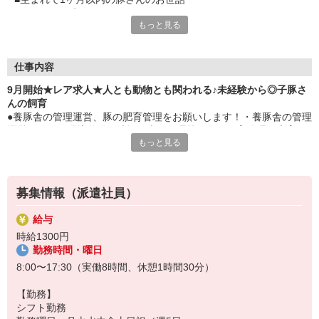
■かわいくて癒されちゃう
もっと見る
■無料駐車場ありでラクラク通勤
■基本残業なし
■プライベートも
■イチから教えてもらえる環境
仕事内容
■新卒・第二新卒カンゲイ
9月開始★レア求人★人とも動物とも関われる♪未経験から◎子豚さ
んの飼育
●養豚舎の管理運営、豚の肥育管理をお願いします！・養豚舎の管理
運営：給餌、環境整備、清掃、糞尿処理等・豚の肥育管理：生育チ
もっと見る
ェック、見回り、出荷作業等イチから指導するので、未経験の方で
も安心です！基本的な業務から専門的な業務まで順番に経験いただ
きます。
募集情報（派遣社員）
給与
時給1300円
勤務時間・曜日
8:00〜17:30（実働8時間、休憩1時間30分）
【勤務】
シフト勤務