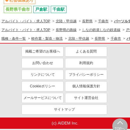
社会保険あり
長野県千曲市
戸倉駅
千曲駅
アルバイト・バイト・求人TOP
北陸・甲信越
長野県
千曲市
パーソルテ
アルバイト・バイト・求人TOP
長野県の路線
しなの鉄道しなの鉄道線
戸
職種・条件一覧
軽作業・製造・物流
北陸・甲信越
長野県
千曲市
パ
掲載ご希望のお客様へ
よくある質問
お問い合わせ
利用規約
リンクについて
プライバシーポリシー
Cookieポリシー
個人情報保護方針
メールサービスについて
サイト運営会社
サイトマップ
(c) AIDEM Inc.
TOPへ