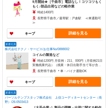
9月開始★［千曲市］電話なし！コツコツもく
もく♪部品出荷などの軽作業
時給1400円
長野県千曲市／最寄駅：戸倉駅 ≪車通勤可
≫
詳細を見る
キープ
派遣社員
株式会社テクノ・サービス/お仕事No/0888002
コイルの製造など
時給1200円 月収例：211、000円（月収例21日
実働残業代込）（残業・休日出勤手当て等が含ま
れています） 交通費全額支給
長野県千曲市 ＊車・バイク通勤OK
詳細を見る
キープ
派遣社員
パーソルテンプスタッフ株式会社 上信コーディネートセンター（長
野）/26-0503413
［大手企業♪］製品の調整・出荷に関する軽作