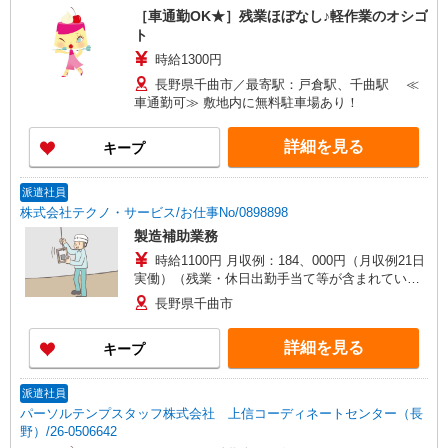
［車通勤OK★］残業ほぼなし♪軽作業のオシゴ
ト
時給1300円
長野県千曲市／最寄駅：戸倉駅、千曲駅 ≪
車通勤可≫ 敷地内に無料駐車場あり！
詳細を見る
キープ
派遣社員
株式会社テクノ・サービス/お仕事No/0898898
製造補助業務
時給1100円 月収例：184、000円（月収例21日
実働）（残業・休日出勤手当て等が含まれていま
す） 交通費全額支給
長野県千曲市
詳細を見る
キープ
派遣社員
パーソルテンプスタッフ株式会社 上信コーディネートセンター（長
野）/26-0506642