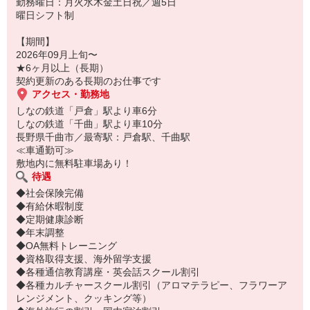
勤務曜日：月火水木金土日祝／週5日
曜日シフト制
【期間】
2026年09月上旬〜
★6ヶ月以上（長期）
契約更新のある長期のお仕事です
アクセス・勤務地
しなの鉄道「戸倉」駅より車6分
しなの鉄道「千曲」駅より車10分
長野県千曲市／最寄駅：戸倉駅、千曲駅
≪車通勤可≫
敷地内に無料駐車場あり！
待遇
◆社会保険完備
◆有給休暇制度
◆定期健康診断
◆年末調整
◆OA無料トレーニング
◆資格取得支援、海外留学支援
◆各種通信教育講座・英会話スクール割引
◆各種カルチャースクール割引（アロマテラピー、フラワーア
レンジメント、クッキング等）