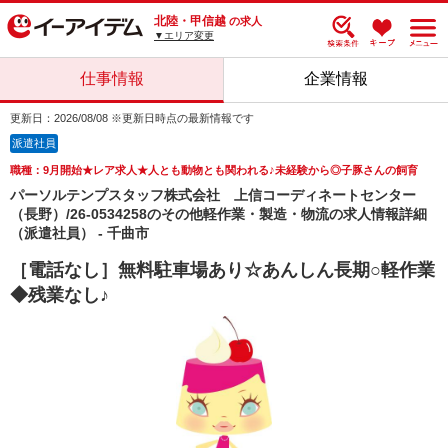
北陸・甲信越
の求人
▼エリア変更
仕事情報
企業情報
更新日：2026/08/08 ※更新日時点の最新情報です
派遣社員
職種：9月開始★レア求人★人とも動物とも関われる♪未経験から◎子豚さんの飼育
パーソルテンプスタッフ株式会社 上信コーディネートセンター
（長野）/26-0534258のその他軽作業・製造・物流の求人情報詳細
（派遣社員） - 千曲市
［電話なし］無料駐車場あり☆あんしん長期○軽作業
◆残業なし♪