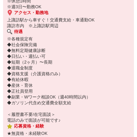
※休憩1時間
※週3日〜勤務OK
アクセス・勤務地
上諏訪駅から車すぐ！交通費支給・車通勤OK
諏訪市内 ※上諏訪駅周辺
待遇
※各種規定有
◆社会保険完備
◆無料定期健康診断
◆日払い・週払い可
◆短期（2ヶ月）〜長期
◆退職金制度
◆資格支援（介護資格のみ）
◆有給休暇
◆産休・育休
◆正社員登用
◆副業・Wワーク相談OK（週40時間以内）
◆ガソリン代含め交通費全額支給
＜履歴書不要/在宅面談＞
電話のみで面談が可能です♪
応募資格・経験
★無資格・未経験OK