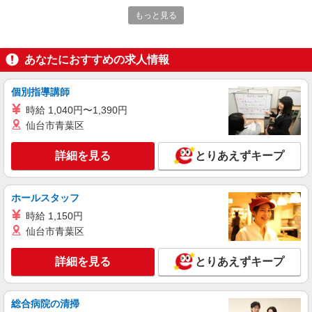
STAFF｜資格支援制度あり
もっと見る
時給1500円〜2125円 ＜日払い有/週払い有/交
通費全支給(ガソリン代含む)＞
諏訪市
あなたにおすすめの求人情報
詳細を見る
キープ
個別指導講師
NEW
時給 1,040円〜1,390円
派遣社員
株式会社kotrio /●MT-H-2162050
仙台市青葉区
諏訪市＊高時給のサ高住STAFF☆生活ケアや
見守りなど
詳細を見る
とりあえずキープ
時給1500円〜2125円 ＜日払い有/週払い有/交
通費全支給(ガソリン代含む)＞
ホールスタッフ
諏訪市内 ※上諏訪駅周辺
時給 1,150円
仙台市青葉区
詳細を見る
キープ
NEW
詳細を見る
とりあえずキープ
派遣社員
株式会社kotrio /●MT-H-2157694
諏訪市＊障がい者デイサービスSTAFF大募
総合病院の清掃
集！無資格・未経験歓迎