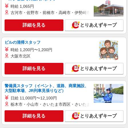
時給1500円〜2125円 ＜日払い有/週払い有/交
時給 1,065円
通費全支給(ガソリン代含む)＞
古河市・佐野市・前橋市・高崎市・伊勢崎市・太田市・館林市・
諏訪市内 ※上諏訪駅周辺
詳細を見る
とりあえずキープ
詳細を見る
キープ
NEW
派遣社員
ビルの清掃スタッフ
株式会社kotrio /●MT-H-2067349
時給 1,200円〜1,200円
諏訪市/未経験OK★誰かの支えになれる人
大阪市北区
に！グルホの世話人♪
時給1500円〜2125円 ＜日払い有/週払い有/交
詳細を見る
とりあえずキープ
通費全支給(ガソリン代含む)＞
諏訪市内 ※上諏訪駅周辺
警備員スタッフ（イベント、道路、商業施設、
大型駐車場、JR列車見張りなど）
詳細を見る
キープ
日給 11,000円〜12,100円
NEW
派遣社員
栃木市・小山市・さいたま市西区・さいたま市岩槻区・久喜市・
株式会社kotrio /●MT-H-2067985
詳細を見る
とりあえずキープ
諏訪市｜まずは送迎業務で活躍しよう◎デイ
サービスSTAFF