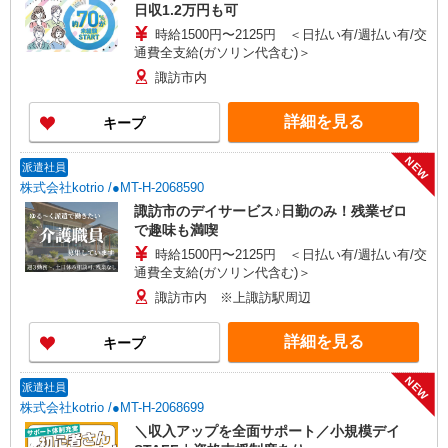
日収1.2万円も可
時給1500円〜2125円 ＜日払い有/週払い有/交
通費全支給(ガソリン代含む)＞
諏訪市内
詳細を見る
キープ
NEW
派遣社員
株式会社kotrio /●MT-H-2068590
諏訪市のデイサービス♪日勤のみ！残業ゼロ
で趣味も満喫
時給1500円〜2125円 ＜日払い有/週払い有/交
通費全支給(ガソリン代含む)＞
諏訪市内 ※上諏訪駅周辺
詳細を見る
キープ
NEW
派遣社員
株式会社kotrio /●MT-H-2068699
＼収入アップを全面サポート／小規模デイ