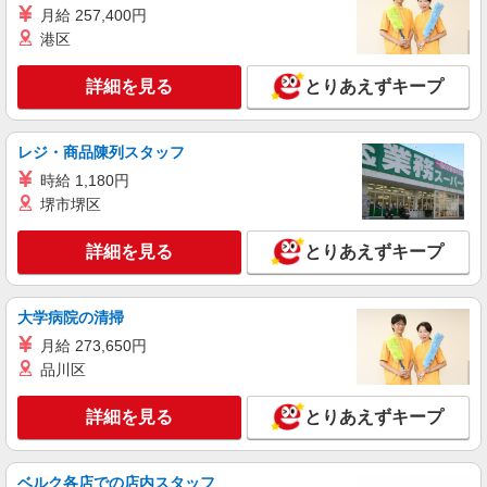
月給 257,400円
時給1500円〜2125円 ＜日払い有/週払い有/交
港区
通費全支給(ガソリン代含む)＞
諏訪市内 ※上諏訪駅周辺
詳細を見る
とりあえずキープ
詳細を見る
キープ
レジ・商品陳列スタッフ
NEW
派遣社員
時給 1,180円
株式会社kotrio /●MT-H-2051285
堺市堺区
諏訪市＊年齢不問◎未経験から安定した業界
へ＊サ高住
詳細を見る
とりあえずキープ
時給1500円〜2125円 ＜日払い有/週払い有/交
通費全支給(ガソリン代含む)＞
諏訪市内 ※上諏訪駅周辺
大学病院の清掃
月給 273,650円
詳細を見る
キープ
品川区
NEW
派遣社員
詳細を見る
とりあえずキープ
株式会社kotrio /●MT-H-2160913
諏訪市＊デイサービスでリハビリ補助や送迎
など＼AT限定可／
ベルク各店での店内スタッフ