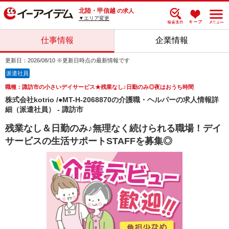
北陸・甲信越
の求人
▼エリア変更
仕事情報
企業情報
更新日：2026/08/10 ※更新日時点の最新情報です
派遣社員
職種：諏訪市の小さいデイサービス★残業なし♪日勤のみ◎夜はおうち時間
株式会社kotrio /●MT-H-2068870の介護職・ヘルパーの求人情報詳
細（派遣社員） - 諏訪市
残業なし＆日勤のみ♪無理なく続けられる職場！デイ
サービスの生活サポートSTAFFを募集◎