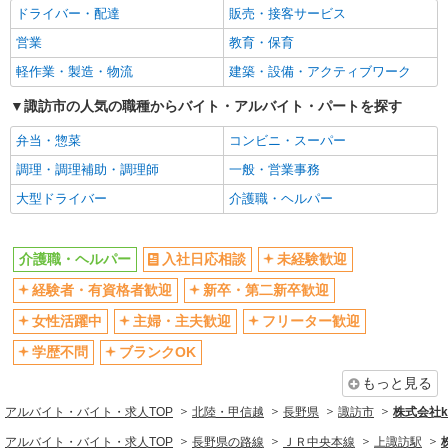
ドライバー・配達
販売・接客サービス
営業
教育・保育
軽作業・製造・物流
建築・設備・アクティブワーク
諏訪市の人気の職種からバイト・アルバイト・パートを探す
弁当・惣菜
コンビニ・スーパー
調理・調理補助・調理師
一般・営業事務
大型ドライバー
介護職・ヘルパー
介護職・ヘルパー
入社日応相談
未経験歓迎
経験者・有資格者歓迎
新卒・第二新卒歓迎
女性活躍中
主婦・主夫歓迎
フリーター歓迎
学歴不問
ブランクOK
もっと見る
アルバイト・バイト・求人TOP
北陸・甲信越
長野県
諏訪市
株式会社ko
アルバイト・バイト・求人TOP
長野県の路線
ＪＲ中央本線
上諏訪駅