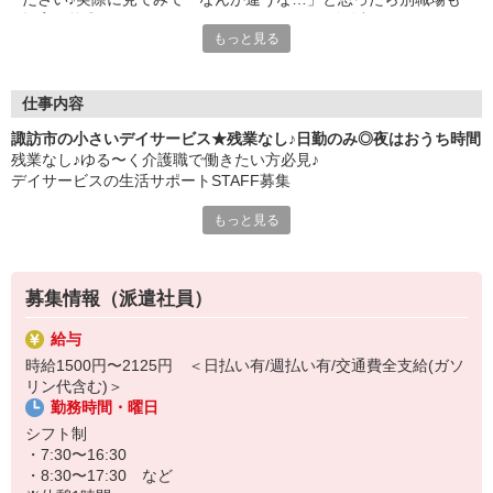
提案可能◎20代・30代・40代・50代・60代活躍中
もっと見る
仕事内容
諏訪市の小さいデイサービス★残業なし♪日勤のみ◎夜はおうち時間
残業なし♪ゆる〜く介護職で働きたい方必見♪
デイサービスの生活サポートSTAFF募集
もっと見る
〜ご利用者様のサポート業務〜
主に入浴や食事などの介助、レクリエーション見守り、機能訓練
（リハビリ）補助など
運転ができる方は送迎もお願いします。
募集情報（派遣社員）
夜勤なしの日勤のみなので家庭との両立もしやすく、主婦（夫）さ
給与
んやブランク明けの方も安心◎
時給1500円〜2125円 ＜日払い有/週払い有/交通費全支給(ガソ
リン代含む)＞
人間関係が穏やかで、働きやすさに定評あり！
勤務時間・曜日
「いきなり常勤は不安…」そんな方もまずは派遣でお試し！
シフト制
・7:30〜16:30
・8:30〜17:30 など