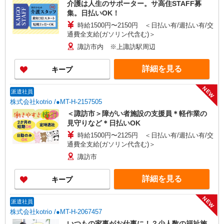
介護は人生のサポーター。サ高住STAFF募
集。日払いOK！
時給1500円〜2150円 ＜日払い有/週払い有/交
通費全支給(ガソリン代含む)＞
諏訪市内 ※上諏訪駅周辺
詳細を見る
キープ
NEW
派遣社員
株式会社kotrio /●MT-H-2157505
＜諏訪市＞障がい者施設の支援員＊軽作業の
見守りなど＊日払いOK
時給1500円〜2125円 ＜日払い有/週払い有/交
通費全支給(ガソリン代含む)＞
諏訪市
詳細を見る
キープ
NEW
派遣社員
株式会社kotrio /●MT-H-2067457
いつもの家事がお仕事に！？少人数の福祉施