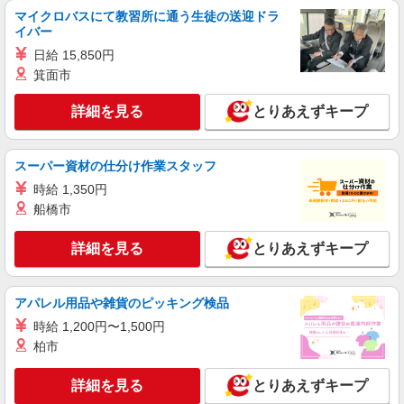
時給1500円〜2125円 ＜日払い有/週払い有/交
マイクロバスにて教習所に通う生徒の送迎ドラ
通費全支給(ガソリン代含む)＞
イバー
諏訪市内
日給 15,850円
箕面市
詳細を見る
キープ
詳細を見る
とりあえずキープ
NEW
派遣社員
株式会社kotrio /●MT-H-2160509
＜諏訪市＞障がい者施設の支援員＊軽作業の
スーパー資材の仕分け作業スタッフ
見守りなど＊日払いOK
時給 1,350円
時給1500円〜2125円 ＜日払い有/週払い有/交
船橋市
通費全支給(ガソリン代含む)＞
諏訪市内 ※上諏訪駅周辺
詳細を見る
とりあえずキープ
詳細を見る
キープ
アパレル用品や雑貨のピッキング検品
NEW
派遣社員
時給 1,200円〜1,500円
株式会社kotrio /●MT-H-2094075
柏市
＜面接なし＞デイサービスでリハビリ補助・
送迎など＊諏訪市
詳細を見る
とりあえずキープ
時給1500円〜2125円 ＜日払い有/週払い有/交