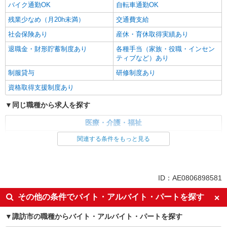
バイク通勤OK
自転車通勤OK
残業少なめ（月20h未満）
交通費支給
社会保険あり
産休・育休取得実績あり
退職金・財形貯蓄制度あり
各種手当（家族・役職・インセン
ティブなど）あり
制服貸与
研修制度あり
資格取得支援制度あり
同じ職種から求人を探す
医療・介護・福祉
介護職・ヘルパー
関連する条件をもっと見る
同じ特徴から求人を探す
未経験歓迎
ミドル（40代～）活躍中
ID：AE0806898581
ボーナス・賞与あり
車通勤OK
その他の条件でバイト・アルバイト・パートを探す
交通費支給
社会保険あり
諏訪市の職種からバイト・アルバイト・パートを探す
産休・育休取得実績あり