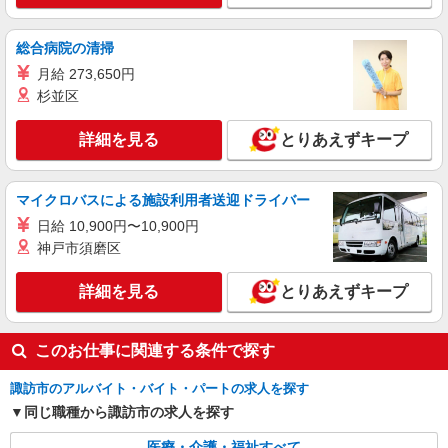
通費全支給(ガソリン代含む)＞
諏訪市
総合病院の清掃
詳細を見る
月給 273,650円
キープ
杉並区
NEW
派遣社員
詳細を見る
とりあえずキープ
株式会社kotrio /●MT-H-2160098
諏訪市＊グループホームで家事・生活サポー
トのお仕事♪
マイクロバスによる施設利用者送迎ドライバー
時給1500円〜2125円 ＜日払い有/週払い有/交
通費全支給(ガソリン代含む)＞
日給 10,900円〜10,900円
神戸市須磨区
諏訪市内
詳細を見る
とりあえずキープ
詳細を見る
キープ
このお仕事に関連する条件で探す
諏訪市のアルバイト・バイト・パートの求人を探す
同じ職種から諏訪市の求人を探す
医療・介護・福祉すべて