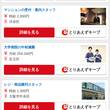
通費全支給(ガソリン代含む)＞
諏訪市内 ※上諏訪駅周辺
マンションの受付・案内スタッフ
時給 2,000円
詳細を見る
キープ
渋谷区
NEW
派遣社員
詳細を見る
とりあえずキープ
株式会社kotrio /●MT-H-2068399
≪諏訪市≫介護の現場で心を燃やせ！！！デ
イサービスSTAFF
大学病院の中材滅菌
時給1500円〜2125円 ＜日払い有/週払い有/交
月給 254,160円
通費全支給(ガソリン代含む)＞
足立区
諏訪市内
詳細を見る
とりあえずキープ
詳細を見る
キープ
NEW
レジ・商品陳列スタッフ
派遣社員
株式会社kotrio /●MT-H-2157600
時給 1,300円
障がい者支援＊軽作業見守りやお手伝いなど
大阪市中央区
＊＠諏訪市
詳細を見る
時給1500円〜2125円 ＜日払い有/週払い有/交
とりあえずキープ