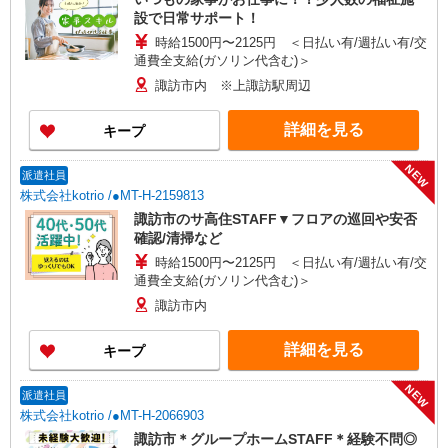
設で日常サポート！
時給1500円〜2125円 ＜日払い有/週払い有/交
通費全支給(ガソリン代含む)＞
諏訪市内 ※上諏訪駅周辺
詳細を見る
キープ
NEW
派遣社員
株式会社kotrio /●MT-H-2159813
諏訪市のサ高住STAFF▼フロアの巡回や安否
確認/清掃など
時給1500円〜2125円 ＜日払い有/週払い有/交
通費全支給(ガソリン代含む)＞
諏訪市内
詳細を見る
キープ
NEW
派遣社員
株式会社kotrio /●MT-H-2066903
諏訪市＊グループホームSTAFF＊経験不問◎