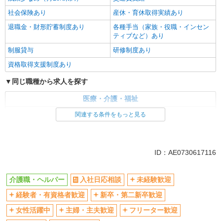
社会保険あり
産休・育休取得実績あり
退職金・財形貯蓄制度あり
各種手当（家族・役職・インセン
ティブなど）あり
制服貸与
研修制度あり
資格取得支援制度あり
同じ職種から求人を探す
医療・介護・福祉
介護職・ヘルパー
関連する条件をもっと見る
同じ特徴から求人を探す
未経験歓迎
ミドル（40代～）活躍中
ID：AE0730617116
ボーナス・賞与あり
車通勤OK
交通費支給
社会保険あり
介護職・ヘルパー
入社日応相談
未経験歓迎
産休・育休取得実績あり
経験者・有資格者歓迎
新卒・第二新卒歓迎
女性活躍中
主婦・主夫歓迎
フリーター歓迎