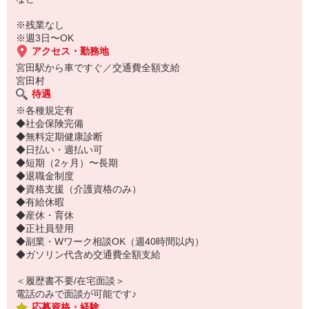
ご応募お待ちしております◎
※残業なし
※週3日〜OK
アクセス・勤務地
宮田駅から車ですぐ／交通費全額支給
宮田村
待遇
※各種規定有
◆社会保険完備
◆無料定期健康診断
◆日払い・週払い可
◆短期（2ヶ月）〜長期
◆退職金制度
◆資格支援（介護資格のみ）
◆有給休暇
◆産休・育休
◆正社員登用
◆副業・Wワーク相談OK（週40時間以内）
◆ガソリン代含め交通費全額支給
＜履歴書不要/在宅面談＞
電話のみで面談が可能です♪
応募資格・経験