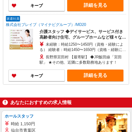
詳細を見る
キープ
派遣社員
株式会社ブレイブ（マイナビグループ）/MD20
介護スタッフ ◆デイサービス、サービス付き
高齢者向け住宅、グループホームなど様々な勤
務先から選べます。
未経験：時給1250〜1450円（資格・経験によ
る） 経験者：時給1450〜1650円（資格・経験によ
る） ◎月収例 時給1650円×1日8時間×22日（週5
長野県宮田村 【最寄駅】 ◆JR飯田線「宮田
日）＝29万400円 ◆昇給あり ◆支払い方法 ※日払
駅」 ★その他、近隣に多数勤務地あります！
い/週払い/月払い対応も可能です。詳しくは面談時
にご相談ください。 ◆交通費：別途全額支給 ※当
詳細を見る
キープ
社規定あり
あなたにおすすめの求人情報
ホールスタッフ
時給 1,150円
仙台市青葉区