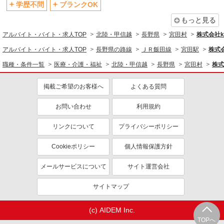
学歴不問
ブランクOK
もっと見る
アルバイト・バイト・求人TOP
北陸・甲信越
長野県
宮田村
株式会社ko
アルバイト・バイト・求人TOP
長野県の路線
ＪＲ飯田線
宮田駅
株式会
職種・条件一覧
医療・介護・福祉
北陸・甲信越
長野県
宮田村
株式
掲載ご希望のお客様へ
よくある質問
お問い合わせ
利用規約
リンクについて
プライバシーポリシー
Cookieポリシー
個人情報保護方針
メールサービスについて
サイト運営会社
サイトマップ
(c) AIDEM Inc.
TOPへ