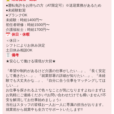
●運転免許をお持ちの方（AT限定可）※送迎業務があるため
●未経験歓迎
●ブランクOK
未経験：時給1400円〜
初任者研修：時給1500円〜
介護福祉士：時給1700円〜
休日・休暇
＜休日＞
シフトによりお休み決定
土日休み相談OK
備考
★安心して働ける環境が大切★
『希望や制約があるけど介護の仕事がしたい…』、『長く安定
して働きたい…』、『就業部署の詳細が知りたい…』、『未経
験でも大丈夫かな…』、『自分に合う仕事をマッチングしてほ
しい…』
お仕事を探される上で色々なことが気になりますよね☆まずは
お気軽にご連絡ください!!お問い合わせだけでも構いません!!不
安を解消してお仕事始めましょう♪
当社はスタッフの皆様お一人お一人に専属の担当がおります。
就業前から就業中も全力でサポートいたします!!