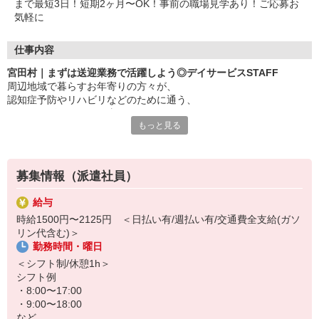
まで最短3日！短期2ヶ月〜OK！事前の職場見学あり！ご応募お
気軽に
仕事内容
宮田村｜まずは送迎業務で活躍しよう◎デイサービスSTAFF
周辺地域で暮らすお年寄りの方々が、
認知症予防やリハビリなどのために通う、
デイサービスでのお仕事！
もっと見る
〜おもな仕事内容〜
・自動車による利用者さんの送迎
・食事や着替えなどの介助
募集情報（派遣社員）
・レクリエーションのサポート
など
給与
時給1500円〜2125円 ＜日払い有/週払い有/交通費全支給(ガソ
未経験大歓迎！まずは送迎業務でご活躍していただき、徐々に活躍
リン代含む)＞
の場を広げていただきます！
勤務時間・曜日
もちろん経験者も大歓迎◎サポート中心なので難しいことは特にあ
＜シフト制/休憩1h＞
りません♪
シフト例
・8:00〜17:00
「働くのは久しぶり…」というブランクがある方もOK！
・9:00〜18:00
など