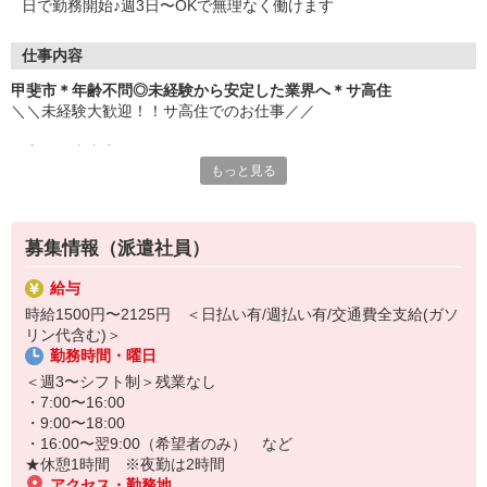
日で勤務開始♪週3日〜OKで無理なく働けます
仕事内容
甲斐市＊年齢不問◎未経験から安定した業界へ＊サ高住
＼＼未経験大歓迎！！サ高住でのお仕事／／
▼主な仕事内容
もっと見る
・日常生活の見守り
・身の回りの介助
・エントランスの清掃
・生活相談やお話の相手 など
募集情報（派遣社員）
元コンビニ店員・アパレル販売・ホテルのフロントスタッフなど、
給与
安定の医療福祉業界で働きたくて転職し、接客経験を活かして活躍
時給1500円〜2125円 ＜日払い有/週払い有/交通費全支給(ガソ
中のスタッフ多数。
リン代含む)＞
勤務時間・曜日
お元気な入居者様が多く、スケジュールにもゆとりがあるため、バ
タバタせずに自分のペースで落ち着いて働けます♪
＜週3〜シフト制＞残業なし
・7:00〜16:00
「安定した業界で長く働きたい」
・9:00〜18:00
「人と関わる仕事をしたい」
・16:00〜翌9:00（希望者のみ） など
そんな方におすすめです！
★休憩1時間 ※夜勤は2時間
ぜひ、お気軽にご応募ください♪
アクセス・勤務地