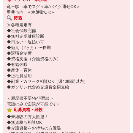
竜王駅⇒車でスグ＜車/バイク通勤OK＞
甲斐市内 ≪車通勤OK≫
待遇
※各種規定有
◆社会保険完備
◆無料定期健康診断
◆日払い・週払い可
◆短期（2ヶ月）〜長期
◆退職金制度
◆資格支援（介護資格のみ）
◆有給休暇
◆産休・育休
◆正社員登用
◆副業・Wワーク相談OK（週40時間以内）
◆ガソリン代含め交通費全額支給
＜履歴書不要/在宅面談＞
電話のみで面談が可能です♪
応募資格・経験
◆未経験の方大歓迎！
◆無資格も相談OK
◆介護資格をお持ちの方優遇