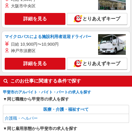
サポートなど
大阪市中央区
時給1500円〜2125円 ＜日払い有/週払い有/交
通費全支給(ガソリン代含む)＞
詳細を見る
とりあえずキープ
甲斐市内
詳細を見る
キープ
マイクロバスによる施設利用者送迎ドライバー
日給 10,900円〜10,900円
派遣社員
神戸市須磨区
株式会社kotrio /●MT-H-2099795
介護は人生のサポーター。サ高住STAFF募
詳細を見る
とりあえずキープ
集。日払いOK！
時給1500円〜2150円 ＜日払い有/週払い有/交
通費全支給(ガソリン代含む)＞
このお仕事に関連する条件で探す
甲斐市内 ≪車通勤OK≫
甲斐市のアルバイト・バイト・パートの求人を探す
同じ職種から甲斐市の求人を探す
詳細を見る
キープ
医療・介護・福祉すべて
派遣社員
介護職・ヘルパー
株式会社kotrio /●MT-H-1959336
甲斐市｜リハビリ補助などのデイサービス
同じ雇用形態から甲斐市の求人を探す
STAFF♪未経験OK