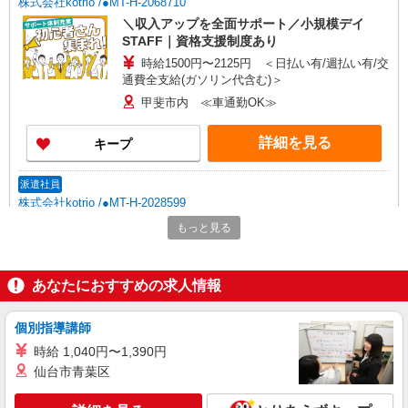
株式会社kotrio /●MT-H-2068710
＼収入アップを全面サポート／小規模デイ
STAFF｜資格支援制度あり
時給1500円〜2125円 ＜日払い有/週払い有/交
通費全支給(ガソリン代含む)＞
甲斐市内 ≪車通勤OK≫
詳細を見る
キープ
派遣社員
株式会社kotrio /●MT-H-2028599
≪甲斐市≫日勤のみ＆残業ナシ！お迎えに間に
もっと見る
合うデイサービス
時給1500円〜2125円 ＜日払い有/週払い有/交
通費全支給(ガソリン代含む)＞
あなたにおすすめの求人情報
甲斐市内 ≪車通勤OK≫
個別指導講師
詳細を見る
キープ
時給 1,040円〜1,390円
仙台市青葉区
派遣社員
株式会社kotrio /●MT-H-2010186