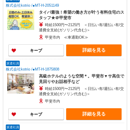
株式会社kotrio /●MT-H-2051149
タイパ最強！希望の働き方が叶う有料住宅のス
タッフ★＠甲斐市
時給1500円〜2125円 ＜日払い有/週払い有/交
通費全支給(ガソリン代含む)＞
甲斐市内 ≪車通勤OK≫
詳細を見る
キープ
派遣社員
株式会社kotrio /●MT-H-1875808
高級ホテルのような空間＊。甲斐市▼サ高住で
見回りやお話相手など
時給1500円〜2125円 ＜日払い有/週払い有/交
通費全支給(ガソリン代含む)＞
甲斐市内
詳細を見る
キープ
派遣社員