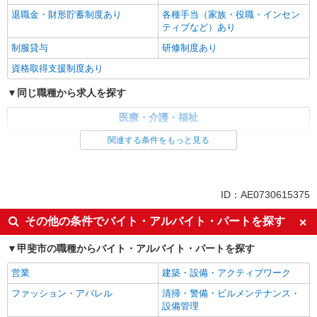
退職金・財形貯蓄制度あり
各種手当（家族・役職・インセン
ティブなど）あり
制服貸与
研修制度あり
資格取得支援制度あり
同じ職種から求人を探す
医療・介護・福祉
介護職・ヘルパー
関連する条件をもっと見る
同じ特徴から求人を探す
未経験歓迎
ミドル（40代～）活躍中
ID：AE0730615375
ボーナス・賞与あり
車通勤OK
その他の条件でバイト・アルバイト・パートを探す
交通費支給
社会保険あり
甲斐市の職種からバイト・アルバイト・パートを探す
産休・育休取得実績あり
営業
建築・設備・アクティブワーク
ファッション・アパレル
清掃・警備・ビルメンテナンス・
設備管理