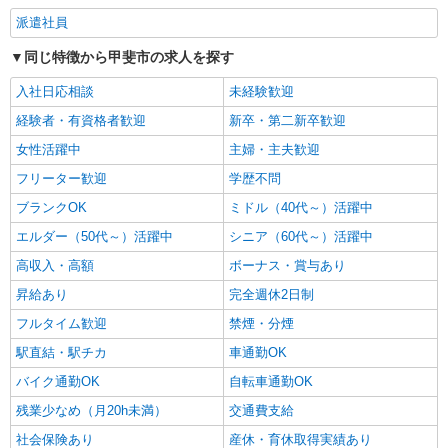
時給1500円〜2125円 ＜日払い有/週払い有/交
派遣社員
通費全支給(ガソリン代含む)＞
同じ特徴から甲斐市の求人を探す
甲斐市内 ≪車通勤OK≫
入社日応相談
未経験歓迎
詳細を見る
キープ
経験者・有資格者歓迎
新卒・第二新卒歓迎
女性活躍中
主婦・主夫歓迎
フリーター歓迎
学歴不問
ブランクOK
ミドル（40代～）活躍中
エルダー（50代～）活躍中
シニア（60代～）活躍中
高収入・高額
ボーナス・賞与あり
昇給あり
完全週休2日制
フルタイム歓迎
禁煙・分煙
駅直結・駅チカ
車通勤OK
バイク通勤OK
自転車通勤OK
残業少なめ（月20h未満）
交通費支給
社会保険あり
産休・育休取得実績あり