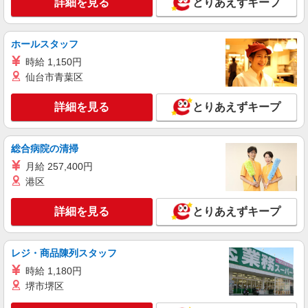
詳細を見る
とりあえずキープ
甲斐市＊少人数グルホで利用者さんと家事や掃
除など♪日払いOK
時給1500円〜2125円 ＜日払い有/週払い有/交
ホールスタッフ
通費全支給(ガソリン代含む)＞
時給 1,150円
甲斐市内 ≪車通勤OK≫
仙台市青葉区
詳細を見る
キープ
詳細を見る
とりあえずキープ
派遣社員
株式会社kotrio /●MT-H-2067352
総合病院の清掃
甲斐市/未経験OK★誰かの支えになれる人に！
月給 257,400円
グルホの世話人♪
港区
時給1500円〜2125円 ＜日払い有/週払い有/交
通費全支給(ガソリン代含む)＞
詳細を見る
とりあえずキープ
甲斐市内 ≪車通勤OK≫
レジ・商品陳列スタッフ
詳細を見る
キープ
時給 1,180円
派遣社員
堺市堺区
株式会社kotrio /●MT-H-1811515