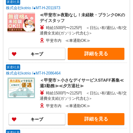
派遣社員
株式会社kotrio /●MT-H-2011973
≪甲斐市≫夜勤なし！未経験・ブランクOKの
デイスタッフ
時給1500円〜2125円 ＜日払い有/週払い有/交
通費全支給(ガソリン代含む)＞
甲斐市内 ≪車通勤OK≫
詳細を見る
キープ
派遣社員
株式会社kotrio /●MT-H-2086464
＜甲斐市＞小さなデイサービスSTAFF募集≪
週3勤務≫≪夕方退社≫
時給1500円〜2125円 ＜日払い有/週払い有/交
通費全支給(ガソリン代含む)＞
甲斐市内 ≪車通勤OK≫
詳細を見る
キープ
派遣社員