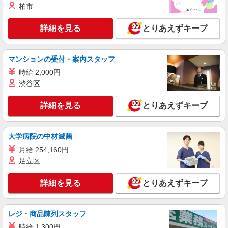
柏市
サポート＆送迎STAFF
時給1500円〜2125円 ＜日払い有/週払い有/交
詳細を見る
とりあえずキープ
通費全支給(ガソリン代含む)＞
甲斐市内 ≪車通勤OK≫
マンションの受付・案内スタッフ
詳細を見る
キープ
時給 2,000円
渋谷区
派遣社員
株式会社kotrio /●MT-H-2094147
詳細を見る
とりあえずキープ
未経験大歓迎のデイサービスSTAFF＊運転で
きる方求む！甲斐市
時給1500円〜2125円 ＜日払い有/週払い有/交
大学病院の中材滅菌
通費全支給(ガソリン代含む)＞
月給 254,160円
甲斐市内 ≪車通勤OK≫
足立区
詳細を見る
キープ
詳細を見る
とりあえずキープ
派遣社員
株式会社kotrio /●MT-H-2067093
レジ・商品陳列スタッフ
甲斐市≫家庭的でこぢんまりしたグルホ＊家事
時給 1,300円