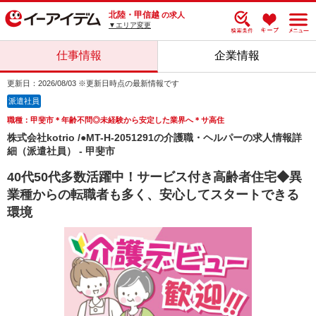
北陸・甲信越
の求人
▼エリア変更
仕事情報
企業情報
更新日：2026/08/03 ※更新日時点の最新情報です
派遣社員
職種：甲斐市＊年齢不問◎未経験から安定した業界へ＊サ高住
株式会社kotrio /●MT-H-2051291の介護職・ヘルパーの求人情報詳
細（派遣社員） - 甲斐市
40代50代多数活躍中！サービス付き高齢者住宅◆異
業種からの転職者も多く、安心してスタートできる
環境