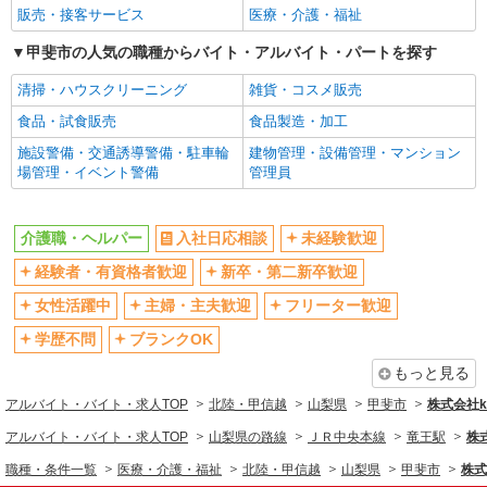
販売・接客サービス
医療・介護・福祉
甲斐市の人気の職種からバイト・アルバイト・パートを探す
清掃・ハウスクリーニング
雑貨・コスメ販売
食品・試食販売
食品製造・加工
施設警備・交通誘導警備・駐車輪
建物管理・設備管理・マンション
場管理・イベント警備
管理員
介護職・ヘルパー
入社日応相談
未経験歓迎
経験者・有資格者歓迎
新卒・第二新卒歓迎
女性活躍中
主婦・主夫歓迎
フリーター歓迎
学歴不問
ブランクOK
もっと見る
アルバイト・バイト・求人TOP
北陸・甲信越
山梨県
甲斐市
株式会社ko
アルバイト・バイト・求人TOP
山梨県の路線
ＪＲ中央本線
竜王駅
株式
職種・条件一覧
医療・介護・福祉
北陸・甲信越
山梨県
甲斐市
株式