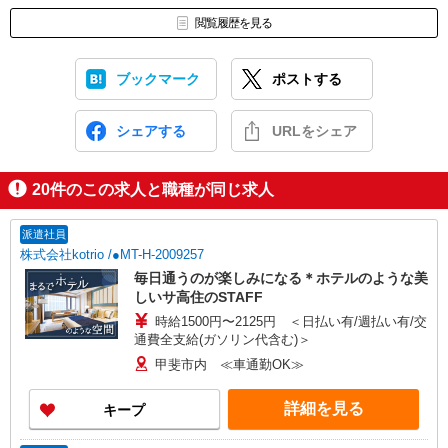
閲覧履歴を見る
ブックマーク
ポストする
シェアする
URLをシェア
20
件のこの求人と職種が同じ求人
派遣社員
株式会社kotrio /●MT-H-2009257
毎日通うのが楽しみになる＊ホテルのような美
しいサ高住のSTAFF
時給1500円〜2125円 ＜日払い有/週払い有/交
通費全支給(ガソリン代含む)＞
甲斐市内 ≪車通勤OK≫
詳細を見る
キープ