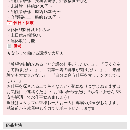
⇒初任者研修、実務者研修、介護福祉士など
・未経験：時給1400円〜
・初任者研修：時給1500円〜
・介護福祉士：時給1700円〜
休日・休暇
≪休日/週2日以上休み≫
・土日休み相談OK
・連休取得可能
備考
★安心して働ける環境が大切★
『希望や制約があるけど介護の仕事がしたい…』、『長く安定
して働きたい…』、『就業部署の詳細が知りたい…』、『未経
験でも大丈夫かな…』、『自分に合う仕事をマッチングしてほ
しい…』
お仕事を探される上で色々なことが気になりますよね☆まずは
お気軽にご連絡ください!!お問い合わせだけでも構いません!!不
安を解消してお仕事始めましょう♪
当社はスタッフの皆様お一人お一人に専属の担当がおります。
就業前から就業中も全力でサポートいたします!!
応募方法