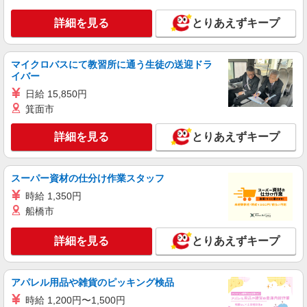
いつもの家事がお仕事に！？少人数の福祉施設
で日常サポート！
詳細を見る
とりあえずキープ
時給1500円〜2125円 ＜日払い有/週払い有/交
通費全支給(ガソリン代含む)＞
甲斐市内 ≪車通勤OK≫
マイクロバスにて教習所に通う生徒の送迎ドラ
イバー
詳細を見る
キープ
日給 15,850円
箕面市
派遣社員
株式会社kotrio /●MT-H-1815926
詳細を見る
とりあえずキープ
[ 綺麗 ]高級シニアマンションで生活ケア/見守
りなど/甲斐市
スーパー資材の仕分け作業スタッフ
時給1500円〜2125円 ＜日払い有/週払い有/交
通費全支給(ガソリン代含む)＞
時給 1,350円
船橋市
甲斐市内
詳細を見る
とりあえずキープ
詳細を見る
キープ
派遣社員
アパレル用品や雑貨のピッキング検品
株式会社kotrio /●MT-H-2009210
時給 1,200円〜1,500円
向かう先は、笑顔の待つ場所！デイサービスの