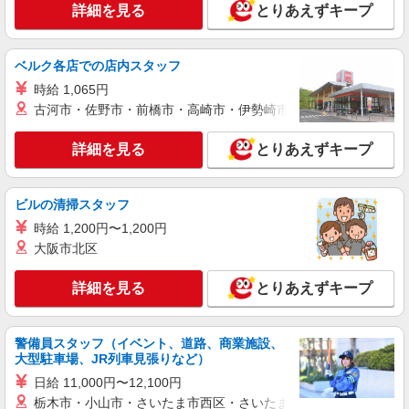
シニア向けマンションで見守り・食事配膳など
詳細を見る
とりあえずキープ
＊甲斐市＊。日払可
時給1500円〜2125円 ＜日払い有/週払い有/交
ベルク各店での店内スタッフ
通費全支給(ガソリン代含む)＞
甲斐市内
時給 1,065円
古河市・佐野市・前橋市・高崎市・伊勢崎市・太田市・館林市・
詳細を見る
キープ
詳細を見る
とりあえずキープ
派遣社員
株式会社kotrio /●MT-H-2012243
ビルの清掃スタッフ
甲斐市｜未経験でも大丈夫◎研修が手厚い有料
住宅の介護♪
時給 1,200円〜1,200円
大阪市北区
時給1500円〜2125円 ＜日払い有/週払い有/交
通費全支給(ガソリン代含む)＞
詳細を見る
とりあえずキープ
甲斐市内 ≪車通勤OK≫
詳細を見る
キープ
警備員スタッフ（イベント、道路、商業施設、
大型駐車場、JR列車見張りなど）
派遣社員
日給 11,000円〜12,100円
株式会社kotrio /●MT-H-2067468
栃木市・小山市・さいたま市西区・さいたま市岩槻区・久喜市・