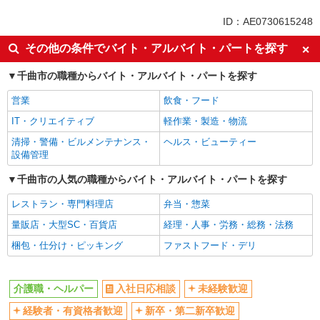
未経験歓迎
ミドル（40代～）活躍中
ID：AE0730615248
ボーナス・賞与あり
車通勤OK
その他の条件でバイト・アルバイト・パートを探す
交通費支給
社会保険あり
千曲市の職種からバイト・アルバイト・パートを探す
産休・育休取得実績あり
営業
飲食・フード
IT・クリエイティブ
軽作業・製造・物流
清掃・警備・ビルメンテナンス・
ヘルス・ビューティー
設備管理
千曲市の人気の職種からバイト・アルバイト・パートを探す
レストラン・専門料理店
弁当・惣菜
量販店・大型SC・百貨店
経理・人事・労務・総務・法務
梱包・仕分け・ピッキング
ファストフード・デリ
介護職・ヘルパー
入社日応相談
未経験歓迎
経験者・有資格者歓迎
新卒・第二新卒歓迎