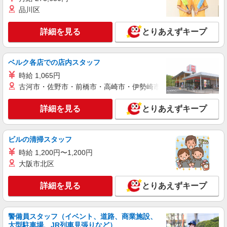
株式会社kotrio /●MT-H-2009202
品川区
向かう先は、笑顔の待つ場所！デイサービスの
サポート＆送迎STAFF
詳細を見る
とりあえずキープ
時給1500円〜2125円 ＜日払い有/週払い有/交
通費全支給(ガソリン代含む)＞
ベルク各店での店内スタッフ
千曲市
時給 1,065円
古河市・佐野市・前橋市・高崎市・伊勢崎市・太田市・館林市・
詳細を見る
キープ
詳細を見る
とりあえずキープ
派遣社員
株式会社kotrio /●MT-H-2068866
千曲市の小さいデイサービス★残業なし♪日勤
ビルの清掃スタッフ
のみ◎夜はおうち時間
時給 1,200円〜1,200円
時給1500円〜2125円 ＜日払い有/週払い有/交
大阪市北区
通費全支給(ガソリン代含む)＞
千曲市
詳細を見る
とりあえずキープ
詳細を見る
キープ
警備員スタッフ（イベント、道路、商業施設、
派遣社員
大型駐車場、JR列車見張りなど）