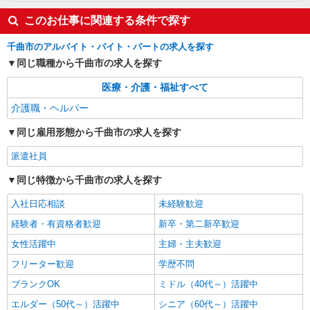
千曲市｜未経験でも大丈夫◎研修が手厚い有料
このお仕事に関連する条件で探す
住宅の介護♪
時給1500円〜2125円 ＜日払い有/週払い有/交
千曲市のアルバイト・バイト・パートの求人を探す
通費全支給(ガソリン代含む)＞
同じ職種から千曲市の求人を探す
千曲市
医療・介護・福祉すべて
詳細を見る
キープ
介護職・ヘルパー
同じ雇用形態から千曲市の求人を探す
派遣社員
同じ特徴から千曲市の求人を探す
入社日応相談
未経験歓迎
経験者・有資格者歓迎
新卒・第二新卒歓迎
女性活躍中
主婦・主夫歓迎
フリーター歓迎
学歴不問
ブランクOK
ミドル（40代～）活躍中
エルダー（50代～）活躍中
シニア（60代～）活躍中