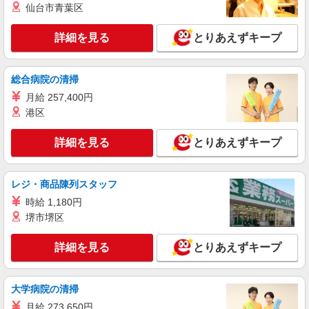
派遣社員
仙台市青葉区
株式会社kotrio /●MT-H-2020462
千曲市★未経験OKの人間関係に悩まない職場
詳細を見る
とりあえずキープ
へ★サ高住スタッフ
時給1500円〜2125円 ＜日払い有/週払い有/交
通費全支給(ガソリン代含む)＞
総合病院の清掃
千曲市
月給 257,400円
港区
詳細を見る
キープ
詳細を見る
とりあえずキープ
派遣社員
株式会社kotrio /●MT-H-2067353
レジ・商品陳列スタッフ
千曲市/未経験OK★誰かの支えになれる人に！
グルホの世話人♪
時給 1,180円
時給1500円〜2125円 ＜日払い有/週払い有/交
堺市堺区
通費全支給(ガソリン代含む)＞
千曲市
詳細を見る
とりあえずキープ
詳細を見る
キープ
大学病院の清掃
月給 273,650円
派遣社員