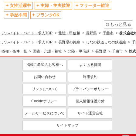
女性活躍中
主婦・主夫歓迎
フリーター歓迎
学歴不問
ブランクOK
もっと見る
アルバイト・バイト・求人TOP
北陸・甲信越
長野県
千曲市
株式会社ko
アルバイト・バイト・求人TOP
長野県の路線
しなの鉄道しなの鉄道線
千
職種・条件一覧
医療・介護・福祉
北陸・甲信越
長野県
千曲市
株式
掲載ご希望のお客様へ
よくある質問
お問い合わせ
利用規約
リンクについて
プライバシーポリシー
Cookieポリシー
個人情報保護方針
メールサービスについて
サイト運営会社
サイトマップ