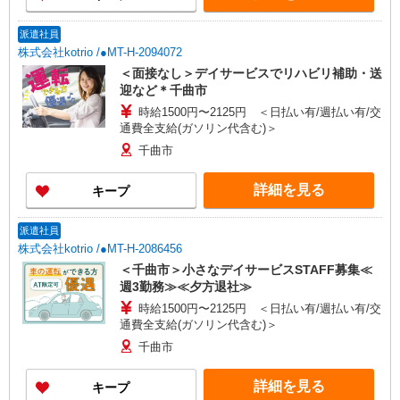
派遣社員
株式会社kotrio /●MT-H-2094072
＜面接なし＞デイサービスでリハビリ補助・送
迎など＊千曲市
時給1500円〜2125円 ＜日払い有/週払い有/交
通費全支給(ガソリン代含む)＞
千曲市
詳細を見る
キープ
派遣社員
株式会社kotrio /●MT-H-2086456
＜千曲市＞小さなデイサービスSTAFF募集≪
週3勤務≫≪夕方退社≫
時給1500円〜2125円 ＜日払い有/週払い有/交
通費全支給(ガソリン代含む)＞
千曲市
詳細を見る
キープ