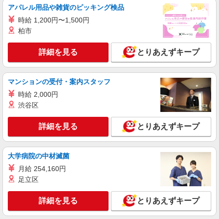
株式会社kotrio /●MT-H-2011965
アパレル用品や雑貨のピッキング検品
≪千曲市≫夜勤なし！未経験・ブランクOKの
時給 1,200円〜1,500円
デイスタッフ
柏市
時給1500円〜2125円 ＜日払い有/週払い有/交
通費全支給(ガソリン代含む)＞
詳細を見る
とりあえずキープ
千曲市
詳細を見る
キープ
マンションの受付・案内スタッフ
時給 2,000円
派遣社員
渋谷区
株式会社kotrio /●MT-H-2093988
＼健康的に働こう／利用者さんと一緒に体操や
詳細を見る
とりあえずキープ
リハビリサポート等
時給1500円〜2125円 ＜日払い有/週払い有/交
通費全支給(ガソリン代含む)＞
大学病院の中材滅菌
千曲市
月給 254,160円
足立区
詳細を見る
キープ
詳細を見る
とりあえずキープ
派遣社員
株式会社kotrio /●MT-H-2067455