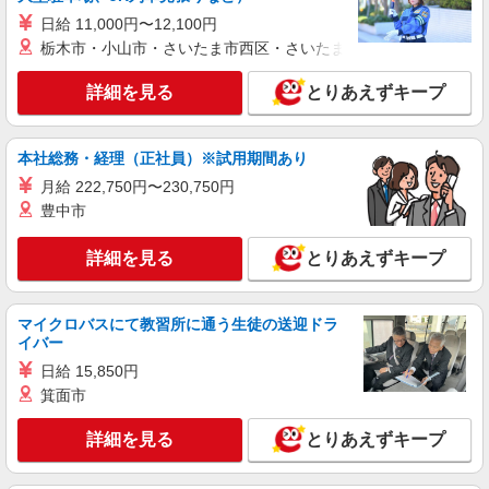
株式会社kotrio /●MT-H-2028591
日給 11,000円〜12,100円
≪千曲市≫日勤のみ＆残業ナシ！お迎えに間に
栃木市・小山市・さいたま市西区・さいたま市岩槻区・久喜市・
合うデイサービス
時給1500円〜2125円 ＜日払い有/週払い有/交
詳細を見る
とりあえずキープ
通費全支給(ガソリン代含む)＞
千曲市
本社総務・経理（正社員）※試用期間あり
詳細を見る
キープ
月給 222,750円〜230,750円
豊中市
派遣社員
株式会社kotrio /●MT-H-2069319
詳細を見る
とりあえずキープ
千曲市＊幅広い世代が活動中！サ高住のサポー
トSTAFF
マイクロバスにて教習所に通う生徒の送迎ドラ
時給1500円〜2150円 ＜日払い有/週払い有/交
イバー
通費全支給(ガソリン代含む)＞
日給 15,850円
千曲市
箕面市
詳細を見る
キープ
詳細を見る
とりあえずキープ
派遣社員