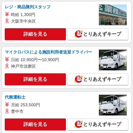
いつもの家事がお仕事に！？少人数の福祉施設
レジ・商品陳列スタッフ
で日常サポート！
時給 1,300円
時給1500円〜2125円 ＜日払い有/週払い有/交
大阪市中央区
通費全支給(ガソリン代含む)＞
千曲市
詳細を見る
とりあえずキープ
詳細を見る
キープ
マイクロバスによる施設利用者送迎ドライバー
派遣社員
日給 10,900円〜10,900円
株式会社kotrio /●MT-H-1977721
神戸市須磨区
千曲市≫日払いですぐゲッツ！グルホで家事・
生活サポートなど
詳細を見る
とりあえずキープ
時給1500円〜2125円 ＜日払い有/週払い有/交
通費全支給(ガソリン代含む)＞
千曲市
代務運転士
月給 253,500円
詳細を見る
キープ
豊中市
派遣社員
詳細を見る
とりあえずキープ
株式会社kotrio /●MT-H-2012235