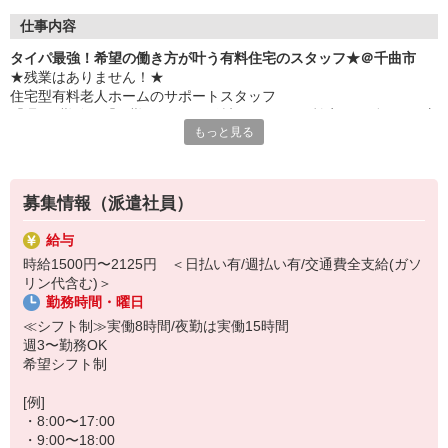
仕事内容
タイパ最強！希望の働き方が叶う有料住宅のスタッフ★＠千曲市
★残業はありません！★
住宅型有料老人ホームのサポートスタッフ
「週3日勤務」「日勤のみ」など希望のシフトで効率よく働きたい方
もっと見る
必見です！
≪仕事内容≫
・お部屋の掃除
募集情報（派遣社員）
・簡単な書類の整理
・日常生活の見守り
給与
・食事や着替え時など、必要に応じた生活介助
時給1500円〜2125円 ＜日払い有/週払い有/交通費全支給(ガソ
・お話し相手 など
リン代含む)＞
勤務時間・曜日
≪働きやすさバツグン！≫
時間通りの交代を徹底しているため、定時になったら即退勤◎
≪シフト制≫実働8時間/夜勤は実働15時間
仕事終わりのプライベートや、家庭・Wワークとの両立もバッチリ
週3〜勤務OK
です！
希望シフト制
[例]
・8:00〜17:00
・9:00〜18:00