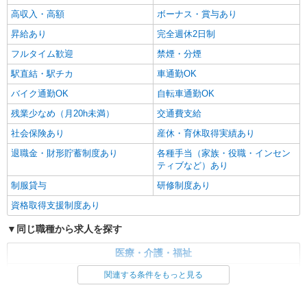
高収入・高額
ボーナス・賞与あり
昇給あり
完全週休2日制
フルタイム歓迎
禁煙・分煙
駅直結・駅チカ
車通勤OK
バイク通勤OK
自転車通勤OK
残業少なめ（月20h未満）
交通費支給
社会保険あり
産休・育休取得実績あり
退職金・財形貯蓄制度あり
各種手当（家族・役職・インセン
ティブなど）あり
制服貸与
研修制度あり
資格取得支援制度あり
同じ職種から求人を探す
医療・介護・福祉
介護職・ヘルパー
関連する条件をもっと見る
同じ特徴から求人を探す