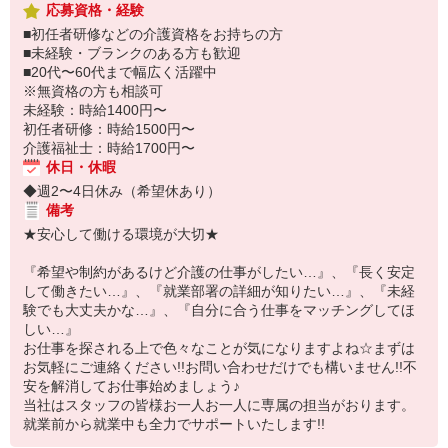
応募資格・経験
■初任者研修などの介護資格をお持ちの方
■未経験・ブランクのある方も歓迎
■20代〜60代まで幅広く活躍中
※無資格の方も相談可
未経験：時給1400円〜
初任者研修：時給1500円〜
介護福祉士：時給1700円〜
休日・休暇
◆週2〜4日休み（希望休あり）
備考
★安心して働ける環境が大切★
『希望や制約があるけど介護の仕事がしたい…』、『長く安定
して働きたい…』、『就業部署の詳細が知りたい…』、『未経
験でも大丈夫かな…』、『自分に合う仕事をマッチングしてほ
しい…』
お仕事を探される上で色々なことが気になりますよね☆まずは
お気軽にご連絡ください!!お問い合わせだけでも構いません!!不
安を解消してお仕事始めましょう♪
当社はスタッフの皆様お一人お一人に専属の担当がおります。
就業前から就業中も全力でサポートいたします!!