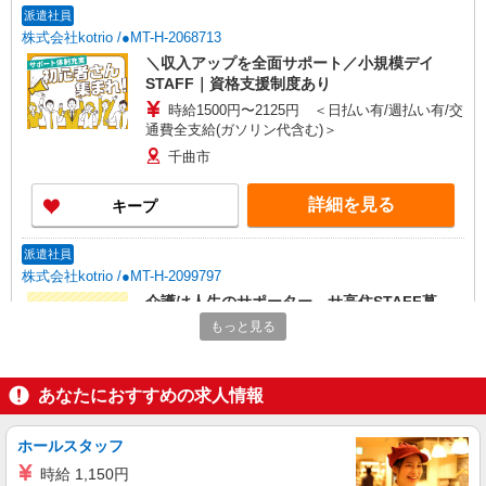
派遣社員
株式会社kotrio /●MT-H-2068713
＼収入アップを全面サポート／小規模デイ
STAFF｜資格支援制度あり
時給1500円〜2125円 ＜日払い有/週払い有/交
通費全支給(ガソリン代含む)＞
千曲市
詳細を見る
キープ
派遣社員
株式会社kotrio /●MT-H-2099797
介護は人生のサポーター。サ高住STAFF募
集。日払いOK！
もっと見る
時給1500円〜2150円 ＜日払い有/週払い有/交
通費全支給(ガソリン代含む)＞
あなたにおすすめの求人情報
千曲市
詳細を見る
キープ
ホールスタッフ
時給 1,150円