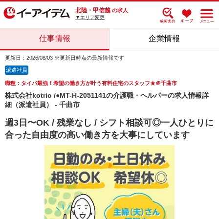
北陸・甲信越
の求人
▼エリア変更
仕事情報
企業情報
更新日：2026/08/03 ※更新日時点の最新情報です
派遣社員
職種：タイパ最強！希望の働き方が叶う有料住宅のスタッフ★＠千曲市
株式会社kotrio /●MT-H-2051141の介護職・ヘルパーの求人情報詳
細（派遣社員） - 千曲市
週3日〜OK / 残業なし / シフト相談可◎一人ひとりに
合った自由度の高い働き方を大事にしています