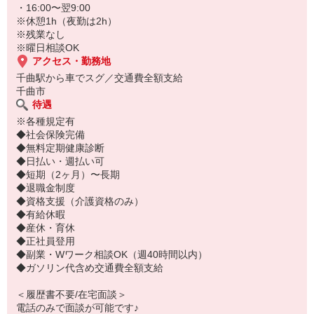
・16:00〜翌9:00
※休憩1h（夜勤は2h）
※残業なし
※曜日相談OK
アクセス・勤務地
千曲駅から車でスグ／交通費全額支給
千曲市
待遇
※各種規定有
◆社会保険完備
◆無料定期健康診断
◆日払い・週払い可
◆短期（2ヶ月）〜長期
◆退職金制度
◆資格支援（介護資格のみ）
◆有給休暇
◆産休・育休
◆正社員登用
◆副業・Wワーク相談OK（週40時間以内）
◆ガソリン代含め交通費全額支給
＜履歴書不要/在宅面談＞
電話のみで面談が可能です♪