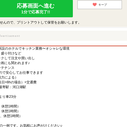
応募画面へ進む
キープ
1分で応募完了!!
せんので、プリントアウトして保管をお願いします。
〜新設のホテルでキッチン業務〜オシャレな環境
・盛り付けなど
ックして注文や買い出し
企画にも関われます♪
ンテナンス
ので安心してお仕事できます
・能力による）
21日×8hの場合）+交通費
／最寄駅：河口湖駅
より車23分
間、休憩1時間）
間、休憩1時間）
時間、休憩1時間）
間の一例です。お気軽にお声がけください♪