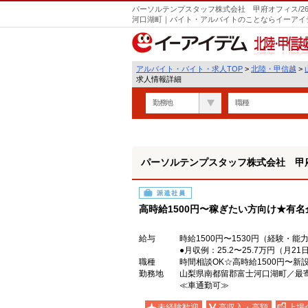
パーソルテンプスタッフ株式会社 甲府オフィス/26-
河口湖町｜バイト・アルバイトのことならイーアイ
北陸・甲信越
アルバイト・バイト・求人TOP
>
北陸・甲信越
>
求人情報詳細
勤務地
職種
パーソルテンプスタッフ株式会社 甲府オフ
派遣社員
高時給1500円〜稼ぎたい方向け★有
給与
時給1500円〜1530円（経験・能
●月収例：25.2〜25.7万円（月2
職種
時間相談OK☆高時給1500円〜
勤務地
山梨県南都留郡富士河口湖町／
≪車通勤可≫
未経験歓迎
高収入・高額
上場