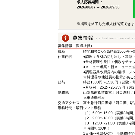
求人応募期間 ：
2026/08/07 ～ 2026/09/30
※掲載を終了した求人は閲覧できま
募集情報（派遣社員）
職種
時間相談OK☆高時給1500円
仕事内容
●調理：食材の切り出し・加熱
●食材管理や発注：個数をチェ
●メニュー考案：新メニューの
●調理器具や厨房内の清掃・メ
☆料理長や他社員の指示がある
給与
時給1500円〜1530円（経験
●月収例：25.2〜25.7万円（月
勤務地
山梨県南都留郡富士河口湖町
≪車通勤可≫
交通アクセス
富士急行河口湖線「河口湖」駅
勤務時間・曜日
シフト勤務
［1］6:00〜15:00（実働8時
［2］9:00〜18:00（実働8時
［3］12:00〜21:00（実働8
※時間相談OK！
1日4h〜相談OK◎ ※勤務時