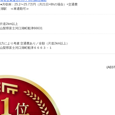
★有名企業運営のホテルの調理補助
●月収例：25.2〜25.7万円（月21日×8hの場合）+交通費
口湖駅 ≪車通勤可≫
/片道2km以上
 山梨県富士河口湖町船津66631
経験・能力により考慮 交通費あり／全額（片道2km以上）
） 山梨県富士河口湖町船津６６６３－１
(AE0