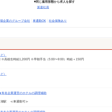
同じ雇用形態から求人を探す
派遣社員
場企業のグループ会社
車通勤OK
社会保険あり
など）
25円 ※高校生時給1,200円 ※早朝手当（5:00〜9:00）時給＋150円
など）
け★有名企業運営のホテルの調理補助
口湖駅 ≪車通勤可≫