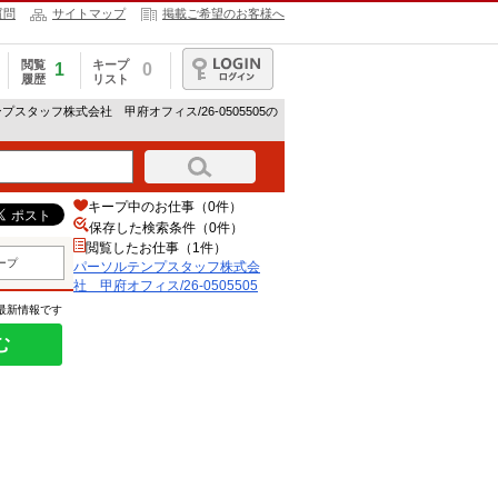
質問
サイトマップ
掲載ご希望のお客様へ
閲覧
キープ
1
0
履歴
リスト
ログイン
プスタッフ株式会社 甲府オフィス/26-0505505の
キープ中のお仕事（0件）
保存した検索条件（
0
件）
閲覧したお仕事（1件）
ープ
パーソルテンプスタッフ株式会
社 甲府オフィス/26-0505505
の最新情報です
む