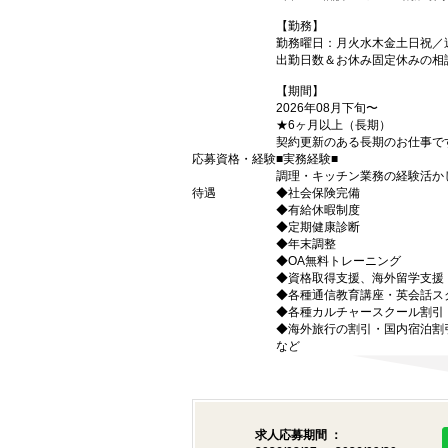
【勤務】
勤務曜日：月火水木金土日祝／
出勤日数＆お休み固定休みの相
【期間】
2026年08月下旬〜
★6ヶ月以上（長期）
契約更新のある長期のお仕事で
応募資格・経験
■実務経験■
調理・キッチン業務の経験活か
待遇
◆社会保険完備
◆有給休暇制度
◆定期健康診断
◆年末調整
◆OA無料トレーニング
◆資格取得支援、海外留学支援
◆各種通信教育講座・英会話ス
◆各種カルチャースクール割引
◆海外旅行の割引・国内宿泊割
など
求人応募期間 ：