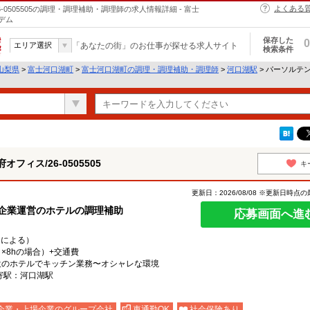
よくある
0505505の調理・調理補助・調理師の求人情報詳細 - 富士
デム
保存した
0
エリア選択
「あなたの街」のお仕事が探せる求人サイト
検索条件
山梨県
>
富士河口湖町
>
富士河口湖町の調理・調理補助・調理師
>
河口湖駅
> パーソルテン
ィス/26-0505505
キ
更新日：2026/08/08 ※更新日時点
名企業運営のホテルの調理補助
応募画面へ進
力による）
1日×8hの場合）+交通費
新設のホテルでキッチン業務〜オシャレな環境
最寄駅：河口湖駅
企業・上場企業のグループ会社
車通勤OK
社会保険あり