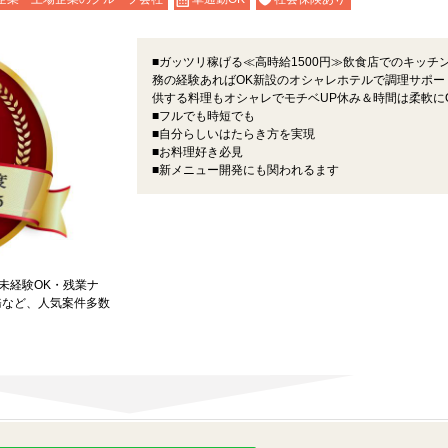
■ガッツリ稼げる≪高時給1500円≫飲食店でのキッチ
務の経験あればOK新設のオシャレホテルで調理サポー
供する料理もオシャレでモチベUP休み＆時間は柔軟に
■フルでも時短でも
■自分らしいはたらき方を実現
■お料理好き必見
■新メニュー開発にも関われるます
★未経験OK・残業ナ
務など、人気案件多数