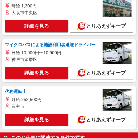
パーソルテンプスタッフ株式会社 甲府オフィス/26-0518882
時給 1,300円
憧れの大手企業で♪年間休日125日★ON/OFF
大阪市中央区
充実の快適オフィス事務
時給1350円以上 ●月収例：22.6万円（月21日
詳細を見る
とりあえずキープ
×8hの場合）+残業代+交通費
山梨県甲府市／最寄駅：石和温泉駅、酒折駅
≪車通勤可≫ 敷地内に無料駐車場あります
マイクロバスによる施設利用者送迎ドライバー
日給 10,900円〜10,900円
詳細を見る
キープ
神戸市須磨区
派遣社員
詳細を見る
とりあえずキープ
パーソルテンプスタッフ株式会社 甲府オフィス/26-0463957
時間相談◎残業なし♪大手で事務サポ〜お休み
相談しやすい＆働きやすい職場
代務運転士
時給1330円
月給 253,500円
山梨県甲府市／最寄駅：甲斐住吉駅、南甲府
豊中市
駅 ≪車通勤可≫
詳細を見る
とりあえずキープ
詳細を見る
キープ
派遣社員
このお仕事に関連する条件で探す