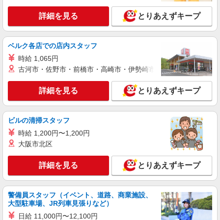
パーソルテンプスタッフ株式会社 甲府オフィス/26-0446855
詳細を見る
とりあえずキープ
時間相談◎≪10月スタート≫★★高時給1480
円★★快適環境♪甲府駅で事務
時給1480円
ベルク各店での店内スタッフ
山梨県甲府市／最寄駅：甲府駅、金手駅 ≪
時給 1,065円
車通勤可≫
古河市・佐野市・前橋市・高崎市・伊勢崎市・太田市・館林市・
詳細を見る
キープ
詳細を見る
とりあえずキープ
派遣社員
パーソルテンプスタッフ株式会社 甲府オフィス/26-0509024
ビルの清掃スタッフ
PCスキル活かして大手でキャリアUP★お休み
時給 1,200円〜1,200円
取りやすい♪PC操作メインの事務
大阪市北区
時給1310円 【月収例】
山梨県甲府市／最寄駅：甲斐住吉駅、南甲府
詳細を見る
とりあえずキープ
駅 ≪車通勤可≫ 近くの駐車場をご案内〜駐車場
代は時給で還元いたします♪
詳細を見る
キープ
警備員スタッフ（イベント、道路、商業施設、
大型駐車場、JR列車見張りなど）
派遣社員
日給 11,000円〜12,100円