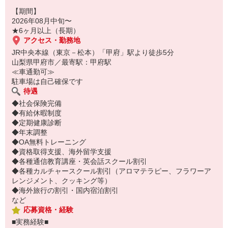
【期間】
2026年08月中旬〜
★6ヶ月以上（長期）
アクセス・勤務地
JR中央本線（東京－松本）「甲府」駅より徒歩5分
山梨県甲府市／最寄駅：甲府駅
≪車通勤可≫
駐車場は自己確保です
待遇
◆社会保険完備
◆有給休暇制度
◆定期健康診断
◆年末調整
◆OA無料トレーニング
◆資格取得支援、海外留学支援
◆各種通信教育講座・英会話スクール割引
◆各種カルチャースクール割引（アロマテラピー、フラワーア
レンジメント、クッキング等）
◆海外旅行の割引・国内宿泊割引
など
応募資格・経験
■実務経験■