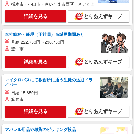
パーソルテンプスタッフ株式会社 甲府オフィス/26-0588152
栃木市・小山市・さいたま市西区・さいたま市岩槻区・久喜市・
9月開始★［甲府駅］カジュアルOK×9-17時土
日祝休み★カンタン事務
詳細を見る
とりあえずキープ
時給1400円
山梨県甲府市／最寄駅：甲府駅 ≪車通勤可
≫ 駐車場はご自身で確保をお願いします
本社総務・経理（正社員）※試用期間あり
月給 222,750円〜230,750円
詳細を見る
キープ
豊中市
派遣社員
詳細を見る
とりあえずキープ
パーソルテンプスタッフ株式会社 甲府オフィス/26-0614685
時短相談OK★仕事もプライベート両立しやす
い♪部内事務アシ/甲府駅
マイクロバスにて教習所に通う生徒の送迎ドラ
イバー
時給1250円
日給 15,850円
山梨県甲府市／最寄駅：甲府駅 ≪車通勤可
箕面市
≫ 駐車場は自己確保です
詳細を見る
とりあえずキープ
詳細を見る
キープ
派遣社員
アパレル用品や雑貨のピッキング検品
パーソルテンプスタッフ株式会社 甲府オフィス/26-0569721