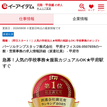
北陸・甲信越
の求人
▼エリア変更
仕事情報
企業情報
更新日：2026/08/08 ※更新日時点の最新情報です
派遣社員
職種：［即日スタート！］人気の学校法人★時間の相談もOK♪学校事務のオシゴト
パーソルテンプスタッフ株式会社 甲府オフィス/26-0507659の一
般・営業事務の求人情報詳細（派遣社員） - 甲府市
急募！人気の学校事務★服装カジュアルOK★甲府駅
すぐ