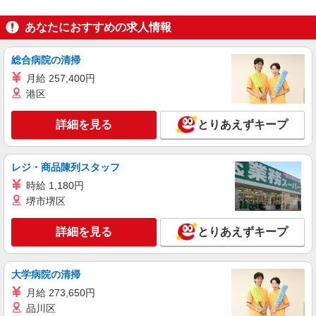
パーソルテンプスタッフ株式会社 甲府オフィス/26-0464393
9月開始★残業なし♪大手で事務サポ〜お休み
あなたにおすすめの求人情報
相談しやすい＆働きやすい職場
時給1330円 ●月収例：19.5万円（月21日×7hの
総合病院の清掃
場合）+交通費
月給 257,400円
山梨県甲府市／最寄駅：甲斐住吉駅、南甲府
駅 ≪車通勤可≫
港区
詳細を見る
キープ
詳細を見る
とりあえずキープ
派遣社員
レジ・商品陳列スタッフ
パーソルテンプスタッフ株式会社 甲府オフィス/26-0583663
時給 1,180円
時給1400円★難しいOAスキルは不要◎支店内
で窓口＆事務サポート♪＠甲府
堺市堺区
時給1400円
詳細を見る
とりあえずキープ
山梨県甲府市／最寄駅：甲府駅 ≪車通勤可
≫ 駐車場はご自身で確保をお願いします
大学病院の清掃
詳細を見る
キープ
月給 273,650円
品川区
派遣社員