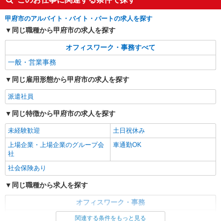
パーソルテンプスタッフ株式会社 甲府オフィス/26-0453888
甲府市のアルバイト・バイト・パートの求人を探す
時短でムリなくハタラク☆残業なし9〜16時♪
書類作成などのコツコツ事務
同じ職種から甲府市の求人を探す
時給1330円以上 ●月収例：16.7万円（月21日
オフィスワーク・事務すべて
×6hの場合）+交通費
一般・営業事務
山梨県甲府市／最寄駅：甲斐住吉駅、南甲府
駅 ≪車通勤可≫
同じ雇用形態から甲府市の求人を探す
詳細を見る
キープ
派遣社員
同じ特徴から甲府市の求人を探す
派遣社員
パーソルテンプスタッフ株式会社 甲府オフィス/26-0511854
未経験歓迎
土日祝休み
時間相談◎［9月〜］定着率good◎長く働く
上場企業・上場企業のグループ会
車通勤OK
ならココ♪穏やかな雰囲気で事務
社
時給1310円
社会保険あり
山梨県甲府市／最寄駅：甲斐住吉駅、南甲府
駅 ≪車通勤可≫ 近くの駐車場をご案内〜駐車場
同じ職種から求人を探す
代は時給で還元いたします♪
詳細を見る
キープ
オフィスワーク・事務
一般・営業事務
関連する条件をもっと見る