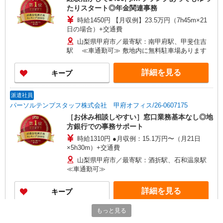
たりスタート◎年金関連事務
時給1450円 【月収例】23.5万円（7h45m×21
日の場合）+交通費
山梨県甲府市／最寄駅：南甲府駅、甲斐住吉
駅 ≪車通勤可≫ 敷地内に無料駐車場あります
詳細を見る
キープ
派遣社員
パーソルテンプスタッフ株式会社 甲府オフィス/26-0607175
［お休み相談しやすい］窓口業務基本なし◎地
方銀行での事務サポート
時給1310円 ●月収例：15.1万円〜（月21日
×5h30m）+交通費
山梨県甲府市／最寄駅：酒折駅、石和温泉駅
≪車通勤可≫
詳細を見る
キープ
もっと見る
派遣社員