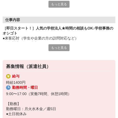
もっと見る
■徒歩5分 甲府の中心エリア＆公共交通機関で通勤便利
■たくさんの学生さんと関われるオシゴトです
仕事内容
［即日スタート！］人気の学校法人★時間の相談もOK♪学校事務の
オシゴト
●来客応対（学生や企業の方の訪問対応など）
●電話対応（取次中心です）
もっと見る
●システム入力
●学費の入金明細の確認
●経理の請求書記入
●学生への返金手続きの書類作成 など
募集情報（派遣社員）
給与
時給1400円
勤務時間・曜日
9:00〜17:00（実働7時間、休憩1時間）
【勤務】
勤務曜日：月火水木金／週5日
●土日祝休み