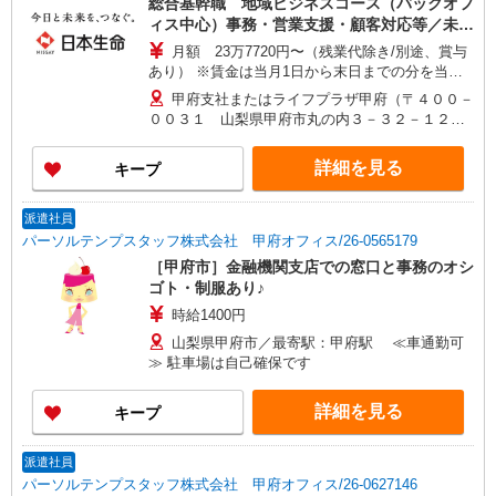
総合基幹職 地域ビジネスコース（バックオフ
ィス中心）事務・営業支援・顧客対応等／未経
験可！
月額 23万7720円〜（残業代除き/別途、賞与
あり） ※賃金は当月1日から末日までの分を当月
20日支払（時間外勤務手当等については当月1日か
甲府支社またはライフプラザ甲府（〒４００－
ら末日までの分を翌月20日に支払） 想定年収
００３１ 山梨県甲府市丸の内３－３２－１２
420万〜440万 ※時間外勤務手当(法定内20時間・
甲府ニッセイスカイビル２Ｆ） ※ただし、採用時
法定外0時間*想定)を含むモデル年収 *毎営業日
の居住地から通勤可能な範囲内で、上記以外の事
詳細を見る
キープ
9:00〜18:00勤務する場合の残業時間のイメージ
業所に初期配属・異動となる可能性があります。
※賞与は支給対象期間を通じて勤務した場合の想
定額 ※入社時の年収は、選考を通じて決定 ※入社
派遣社員
後の昇給額は、昇格・職務成果等の状況に応じて
パーソルテンプスタッフ株式会社 甲府オフィス/26-0565179
変動 ※将来的なステップアップにより、記載金額
［甲府市］金融機関支店での窓口と事務のオシ
以上の昇給も可能
ゴト・制服あり♪
時給1400円
山梨県甲府市／最寄駅：甲府駅 ≪車通勤可
≫ 駐車場は自己確保です
詳細を見る
キープ
派遣社員
パーソルテンプスタッフ株式会社 甲府オフィス/26-0627146