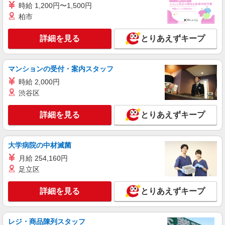
時給 1,200円〜1,500円
9月開始★ゆっくり9時45分出社★受付事務☆
柏市
駅チカ通勤便利♪［甲府駅］
時給1400円
詳細を見る
とりあえずキープ
山梨県甲府市／最寄駅：甲府駅 ≪車通勤可
≫ 駐車場は自己確保です
マンションの受付・案内スタッフ
詳細を見る
キープ
時給 2,000円
渋谷区
派遣社員
パーソルテンプスタッフ株式会社 甲府オフィス/26-0370950
詳細を見る
とりあえずキープ
丁寧レクチャーあり◎ON/OFFメリハリ就業★
残業少なめ住宅設備の発注＆事務
時給1350円 ●月収例：22.6万円（月21日×8hの
大学病院の中材滅菌
場合）+残業代+交通費
月給 254,160円
山梨県甲府市／最寄駅：石和温泉駅、酒折駅
足立区
≪車通勤可≫ 敷地内に無料駐車場あります
詳細を見る
とりあえずキープ
詳細を見る
キープ
派遣社員
レジ・商品陳列スタッフ