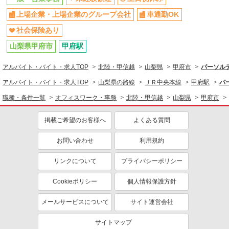
上場企業・上場企業のグループ会社
車通勤OK
社会保険あり
山梨県甲府市
甲府駅
アルバイト・バイト・求人TOP
北陸・甲信越
山梨県
甲府市
パーソルテ
アルバイト・バイト・求人TOP
山梨県の路線
ＪＲ中央本線
甲府駅
パ
職種・条件一覧
オフィスワーク・事務
北陸・甲信越
山梨県
甲府市
掲載ご希望のお客様へ
よくある質問
お問い合わせ
利用規約
リンクについて
プライバシーポリシー
Cookieポリシー
個人情報保護方針
メールサービスについて
サイト運営会社
サイトマップ