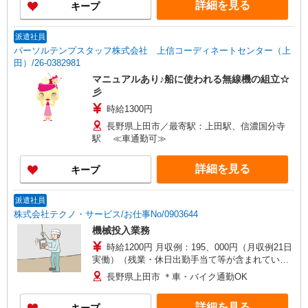
詳細を見る
キープ
派遣社員
パーソルテンプスタッフ株式会社 上信コーディネートセンター（上
田）/26-0382981
マニュアルあり♪船に使われる無線機の組立☆
彡
時給1300円
長野県上田市／最寄駅：上田駅、信濃国分寺
駅 ≪車通勤可≫
詳細を見る
キープ
派遣社員
株式会社テクノ・サービス/お仕事No/0903644
機械投入業務
時給1200円 月収例：195、000円（月収例21日
実働）（残業・休日出勤手当て等が含まれていま
す） 交通費全額支給
長野県上田市 ＊車・バイク通勤OK
詳細を見る