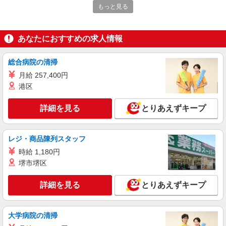
もっと見る
詳細を見る
キープ
派遣社員
あなたにおすすめの求人情報
パーソルテンプスタッフ株式会社 上信コーディネートセンター（上
田）/26-0624982
総合病院の清掃
＜9-16時×土日祝休み×時給1300円★＞未経験
月給 257,400円
OKのモノづくり［組立・検査］
港区
時給1350円
長野県上田市／最寄駅：大屋駅 ≪車通勤可
詳細を見る
とりあえずキープ
≫
詳細を見る
キープ
レジ・商品陳列スタッフ
時給 1,180円
派遣社員
堺市堺区
パーソルテンプスタッフ株式会社 上信コーディネートセンター（上
田）/26-0429479
詳細を見る
とりあえずキープ
8月開始★高収入！夜勤でさらに稼げる製造ワ
ーク★月給20万以上＠上田市
時給1300円
大学病院の清掃
長野県上田市／最寄駅：大屋駅 ≪車通勤可