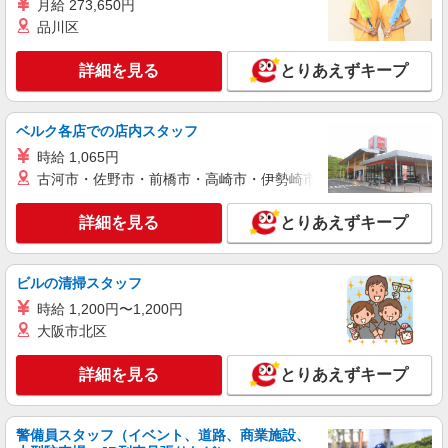
月給 273,650円
≫ ※無料駐車場あり
品川区
詳細を見る
キープ
詳細を見る
とりあえずキープ
派遣社員
パーソルテンプスタッフ株式会社 上信コーディネートセンター（上
ベルク各店での店内スタッフ
田）/26-0609389
時給 1,065円
［時給1250円］上田駅★製品検査＆洗浄のオ
古河市・佐野市・前橋市・高崎市・伊勢崎市・太田市・館林市・
シゴト♪
時給1250円
詳細を見る
とりあえずキープ
長野県上田市／最寄駅：上田駅 ≪車通勤可
≫ ※無料駐車場あり
ビルの清掃スタッフ
詳細を見る
キープ
時給 1,200円〜1,200円
大阪市北区
派遣社員
パーソルテンプスタッフ株式会社 上信コーディネートセンター（上
詳細を見る
とりあえずキープ
田）/26-0420892
女性が多くご活躍中★重量物もなし・手のひら
サイズの機器組み立て〇
警備員スタッフ（イベント、道路、商業施設、
時給1300円