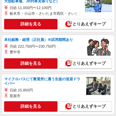
大型駐車場、JR列車見張りなど）
長野県上田市／最寄駅：上田駅 ≪車通勤可
日給 11,000円〜12,100円
≫ ※駐車場代自己負担あり（駐車場の場所は斡旋
栃木市・小山市・さいたま市西区・さいたま市岩槻区・久喜市・
があります）
詳細を見る
キープ
詳細を見る
とりあえずキープ
派遣社員
パーソルテンプスタッフ株式会社 上信コーディネートセンター（上
本社総務・経理（正社員）※試用期間あり
田）/26-0609391
月給 222,750円〜230,750円
［上田市］17時定時＆残業なし◎＼無理なく
豊中市
働ける環境で軽作業デビューOK／
時給1280円
詳細を見る
とりあえずキープ
長野県上田市／最寄駅：大屋駅 ≪車通勤可
≫ ※無料駐車場あり
マイクロバスにて教習所に通う生徒の送迎ドラ
詳細を見る
イバー
キープ
日給 15,850円
派遣社員
箕面市
パーソルテンプスタッフ株式会社 上信コーディネートセンター（上
田）/26-0584635
詳細を見る
とりあえずキープ
＜9-16時×土日祝休み×残業なし★＞働きやす
さ◎コツコツ軽作業♪上田市