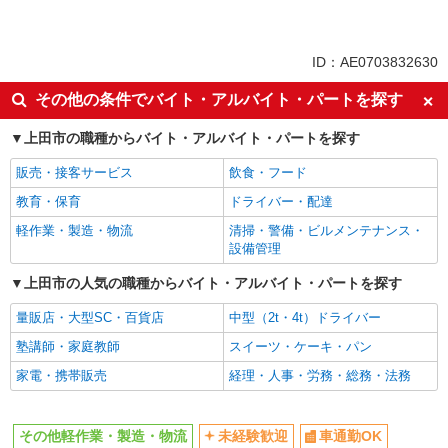
〜ちょうどいい働き方〜［かんたん軽作業♪］
未経験歓迎
車通勤OK
時短でムリなく両立◎
社会保険あり
時給1250円
ID：AE0703832630
長野県上田市／最寄駅：信濃国分寺駅、上田
駅 ≪車通勤可≫ ※無料駐車場あり
その他の条件でバイト・アルバイト・パートを探す
上田市の職種からバイト・アルバイト・パートを探す
詳細を見る
キープ
販売・接客サービス
飲食・フード
教育・保育
ドライバー・配達
軽作業・製造・物流
清掃・警備・ビルメンテナンス・
設備管理
上田市の人気の職種からバイト・アルバイト・パートを探す
量販店・大型SC・百貨店
中型（2t・4t）ドライバー
塾講師・家庭教師
スイーツ・ケーキ・パン
家電・携帯販売
経理・人事・労務・総務・法務
その他軽作業・製造・物流
未経験歓迎
車通勤OK