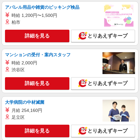
アパレル用品や雑貨のピッキング検品
時給1300円
時給 1,200円〜1,500円
長野県上田市／最寄駅：田中駅 ≪車通勤可
≫ ※無料駐車場あり
柏市
詳細を見る
キープ
詳細を見る
とりあえずキープ
派遣社員
マンションの受付・案内スタッフ
パーソルテンプスタッフ株式会社 上信コーディネートセンター（上
田）/26-0387611
時給 2,000円
［上田駅★］時給1,250円♪軽作業のオシゴト
渋谷区
時給1250円〜1280円（経験・能力による）
詳細を見る
とりあえずキープ
長野県上田市／最寄駅：上田駅 ≪車通勤可
≫ ※無料駐車場あり
大学病院の中材滅菌
詳細を見る
キープ
月給 254,160円
足立区
派遣社員
株式会社テクノ・サービス/お仕事No/0906121
詳細を見る
とりあえずキープ
空パレットを載せる
時給1200円 月収例：221、000円（月収例21日