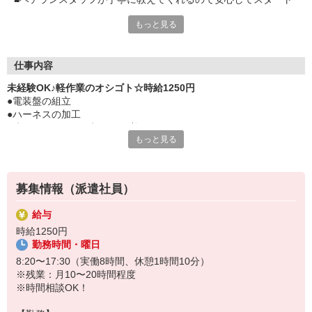
できます
もっと見る
■長期連休もあり、しっかりリフレッシュできます
■お弁当注文もでき、お昼休憩は車内で過ごすこともできます
仕事内容
未経験OK♪軽作業のオシゴト☆時給1250円
●電装盤の組立
●ハーネスの加工
L決められた長さで切る、圧着する
もっと見る
●はんだ付け
募集情報（派遣社員）
給与
時給1250円
勤務時間・曜日
8:20〜17:30（実働8時間、休憩1時間10分）
※残業：月10〜20時間程度
※時間相談OK！