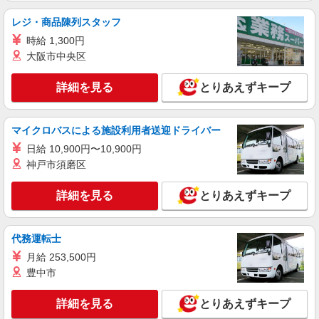
実働残業代込）（残業・休日出勤手当て等が含ま
レジ・商品陳列スタッフ
れています） 交通費全額支給
長野県上田市 ＊車・バイク通勤OK
時給 1,300円
大阪市中央区
詳細を見る
キープ
詳細を見る
とりあえずキープ
派遣社員
パーソルテンプスタッフ株式会社 上信コーディネートセンター（上
田）/26-0614628
マイクロバスによる施設利用者送迎ドライバー
9月開始★未経験OK！17時台定時♪製品検査♪
日給 10,900円〜10,900円
月給19万＠上田市
神戸市須磨区
時給1250円
長野県上田市／最寄駅：上田駅 ≪車通勤可
詳細を見る
とりあえずキープ
≫ ※無料駐車場あり
詳細を見る
キープ
代務運転士
月給 253,500円
派遣社員
豊中市
パーソルテンプスタッフ株式会社 上信コーディネートセンター（上
田）/26-0555042
詳細を見る
とりあえずキープ
未経験OK！土日祝休み＆残業ほぼなしのカン
タンワーク☆軽作業