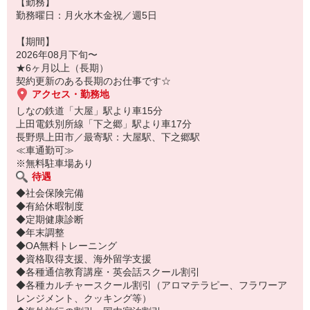
【勤務】
勤務曜日：月火水木金祝／週5日
【期間】
2026年08月下旬〜
★6ヶ月以上（長期）
契約更新のある長期のお仕事です☆
アクセス・勤務地
しなの鉄道「大屋」駅より車15分
上田電鉄別所線「下之郷」駅より車17分
長野県上田市／最寄駅：大屋駅、下之郷駅
≪車通勤可≫
※無料駐車場あり
待遇
◆社会保険完備
◆有給休暇制度
◆定期健康診断
◆年末調整
◆OA無料トレーニング
◆資格取得支援、海外留学支援
◆各種通信教育講座・英会話スクール割引
◆各種カルチャースクール割引（アロマテラピー、フラワーア
レンジメント、クッキング等）