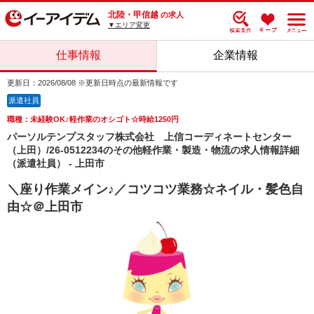
北陸・甲信越
の求人
▼エリア変更
仕事情報
企業情報
更新日：2026/08/08 ※更新日時点の最新情報です
派遣社員
職種：未経験OK♪軽作業のオシゴト☆時給1250円
パーソルテンプスタッフ株式会社 上信コーディネートセンター
（上田）/26-0512234のその他軽作業・製造・物流の求人情報詳細
（派遣社員） - 上田市
＼座り作業メイン♪／コツコツ業務☆ネイル・髪色自
由☆＠上田市