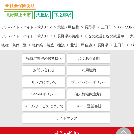
社会保険あり
長野県上田市
大屋駅
下之郷駅
アルバイト・バイト・求人TOP
北陸・甲信越
長野県
上田市
パーソルテ
アルバイト・バイト・求人TOP
長野県の路線
しなの鉄道しなの鉄道線
大
職種・条件一覧
軽作業・製造・物流
北陸・甲信越
長野県
上田市
パ
掲載ご希望のお客様へ
よくある質問
お問い合わせ
利用規約
リンクについて
プライバシーポリシー
Cookieポリシー
個人情報保護方針
メールサービスについて
サイト運営会社
サイトマップ
(c) AIDEM Inc.