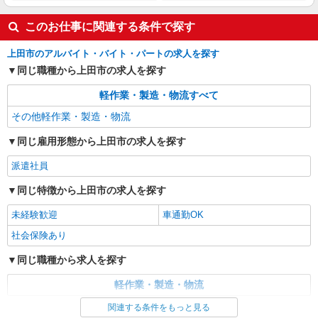
時給1250円
このお仕事に関連する条件で探す
長野県上田市／最寄駅：大学前（長野県）駅、
下之郷駅 ≪車通勤可≫ ※無料駐車場あり
上田市のアルバイト・バイト・パートの求人を探す
同じ職種から上田市の求人を探す
詳細を見る
キープ
軽作業・製造・物流すべて
派遣社員
その他軽作業・製造・物流
パーソルテンプスタッフ株式会社 上信コーディネートセンター（上
田）/26-0467914
同じ雇用形態から上田市の求人を探す
9月開始★《上田》未経験OK◎コツコツもく
派遣社員
もく★カンタン梱包やピッキング
時給1300円〜1400円（経験・能力による）
同じ特徴から上田市の求人を探す
長野県上田市／最寄駅：上田駅、大屋駅 ≪
未経験歓迎
車通勤OK
車通勤可≫ 無料駐車場あり♪
社会保険あり
詳細を見る
キープ
同じ職種から求人を探す
派遣社員
軽作業・製造・物流
パーソルテンプスタッフ株式会社 上信コーディネートセンター（上
田）/26-0603391
関連する条件をもっと見る
同じ特徴から求人を探す