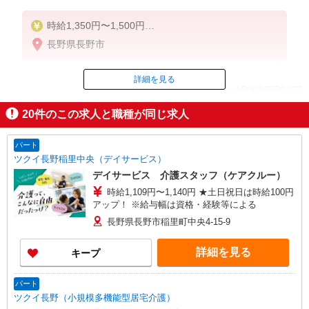
時給1,350円〜1,500円
長野県長野市
◆無資格・経験者：時給1,350円〜
◆初任者研修・経験者：時給1,400円〜
◆介護福祉士：時給1,500円〜
詳細を見る
ID：AE0626559167
※経験者は3ヶ月以上
20
件のこの求人と職種が同じ求人
※給与幅は経験・能力による
掲載期間終了
★週払いOK（規定あり）
パート
ツクイ長野稲里中央（デイサービス）
デイサービス 介護スタッフ（ケアクルー）
時給1,109円〜1,140円 ★土日祝日は時給100円
アップ！ ※給与幅は資格・経験等による
長野県長野市稲里町中央4-15-9
詳細を見る
キープ
パート
ツクイ長野（小規模多機能型居宅介護）