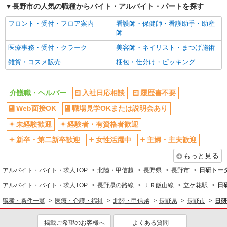
派遣社員
長野市の人気の職種からバイト・アルバイト・パートを探す
株式会社kotrio /●MT-H-2066900
長野市＊グループホームSTAFF＊経験不問◎
フロント・受付・フロア案内
看護師・保健師・看護助手・助産
日収1.2万円も可
師
時給1500円〜2125円 ＜日払い有/週払い有/交
医療事務・受付・クラーク
美容師・ネイリスト・まつげ施術
通費全支給(ガソリン代含む)＞
雑貨・コスメ販売
梱包・仕分け・ピッキング
長野市内≪最寄り駅：権堂≫
詳細を見る
キープ
介護職・ヘルパー
入社日応相談
履歴書不要
Web面接OK
職場見学OKまたは説明会あり
派遣社員
株式会社kotrio /●MT-H-1905874
未経験歓迎
経験者・有資格者歓迎
長野市▼綺麗なサ高住で生活ケア▼清掃やフロ
新卒・第二新卒歓迎
女性活躍中
主婦・主夫歓迎
アの巡回など
もっと見る
時給1500円〜2125円 ＜日払い有/週払い有/交
通費全支給(ガソリン代含む)＞
アルバイト・バイト・求人TOP
北陸・甲信越
長野県
長野市
日研トー
長野市
アルバイト・バイト・求人TOP
長野県の路線
ＪＲ飯山線
立ケ花駅
日
詳細を見る
職種・条件一覧
医療・介護・福祉
北陸・甲信越
長野県
長野市
日研
キープ
掲載ご希望のお客様へ
よくある質問
派遣社員