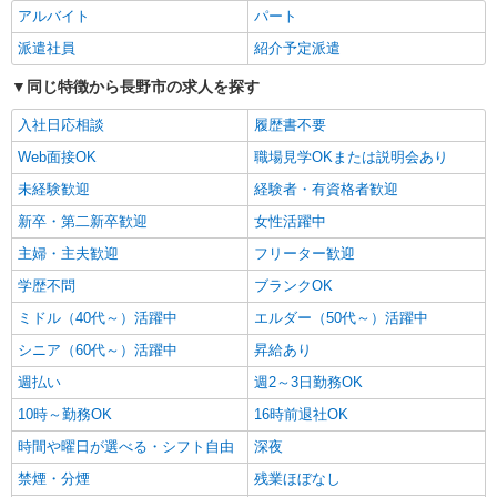
アルバイト
パート
派遣社員
株式会社kotrio /●MT-H-1733005
派遣社員
紹介予定派遣
支援員＊研修充実してるのか〜未経験だけど挑
同じ特徴から長野市の求人を探す
戦してみようかな！
時給1500円〜2125円 ＜日払い有/週払い有/交
入社日応相談
履歴書不要
通費全支給(ガソリン代含む)＞
Web面接OK
職場見学OKまたは説明会あり
長野市内≪最寄り駅：権堂≫
未経験歓迎
経験者・有資格者歓迎
詳細を見る
キープ
新卒・第二新卒歓迎
女性活躍中
主婦・主夫歓迎
フリーター歓迎
派遣社員
学歴不問
ブランクOK
株式会社kotrio /●MT-H-1875285
＼収入アップを全面サポート／小規模デイ
ミドル（40代～）活躍中
エルダー（50代～）活躍中
STAFF｜資格支援制度あり
シニア（60代～）活躍中
昇給あり
時給1500円〜2125円 ＜日払い有/週払い有/交
通費全支給(ガソリン代含む)＞
週払い
週2～3日勤務OK
長野市
10時～勤務OK
16時前退社OK
時間や曜日が選べる・シフト自由
深夜
詳細を見る
キープ
禁煙・分煙
残業ほぼなし