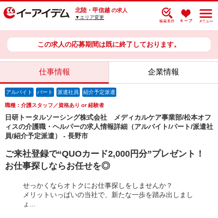
北陸・甲信越
の求人
▼エリア変更
この求人の応募期間は既に終了しております。
仕事情報
企業情報
アルバイト
パート
派遣社員
紹介予定派遣
職種：介護スタッフ／資格あり or 経験者
日研トータルソーシング株式会社 メディカルケア事業部/松本オフ
ィスの介護職・ヘルパーの求人情報詳細（アルバイト/パート/派遣社
員/紹介予定派遣） - 長野市
ご来社登録で“QUOカード2,000円分”プレゼント！
お仕事探しならお任せを◎
せっかくならオトクにお仕事探しをしませんか？
メリットいっぱいの当社で、新たな一歩を踏み出しまし
ょ...