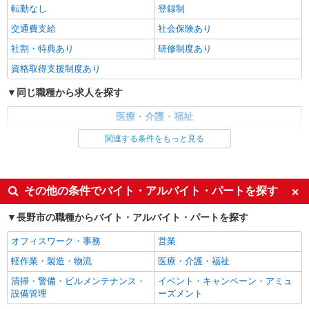
派遣社員
転勤なし
登録制
株式会社kotrio /●MT-H-2094052
交通費支給
社会保険あり
＜面接なし＞デイサービスでリハビリ補助・送
社割・特典あり
研修制度あり
迎など＊長野市
時給1500円〜2125円 ＜日払い有/週払い有/交
資格取得支援制度あり
通費全支給(ガソリン代含む)＞
同じ職種から求人を探す
長野市
医療・介護・福祉
詳細を見る
キープ
介護職・ヘルパー
関連する条件をもっと見る
派遣社員
同じ特徴から求人を探す
株式会社kotrio /●MT-H-2006280
未経験歓迎
ミドル（40代～）活躍中
長野市＊グループホームSTAFF＊生活のサポ
その他の条件でバイト・アルバイト・パートを探す
ート業務を担当
週2～3日勤務OK
深夜
長野市の職種からバイト・アルバイト・パートを探す
時給1500円〜2125円 ＜日払い有/週払い有/交
交通費支給
社会保険あり
通費全支給(ガソリン代含む)＞
オフィスワーク・事務
営業
長野市
軽作業・製造・物流
医療・介護・福祉
詳細を見る
キープ
清掃・警備・ビルメンテナンス・
イベント・キャンペーン・アミュ
設備管理
ーズメント