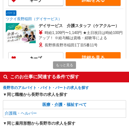
キープ
パート
ツクイ長野稲田（デイサービス）
デイサービス 介護スタッフ（ケアクルー）
時給1,109円〜1,140円 ★土日祝日は時給100円
アップ！ ※給与幅は資格・経験等による
長野県長野市稲田1丁目5番11号
詳細を見る
キープ
もっと見る
派遣社員
このお仕事に関連する条件で探す
株式会社kotrio /●MT-H-2051281
長野市＊年齢不問◎未経験から安定した業界へ
長野市のアルバイト・バイト・パートの求人を探す
＊サ高住
同じ職種から長野市の求人を探す
時給1500円〜2125円 ＜日払い有/週払い有/交
通費全支給(ガソリン代含む)＞
医療・介護・福祉すべて
長野市
介護職・ヘルパー
詳細を見る
キープ
同じ雇用形態から長野市の求人を探す