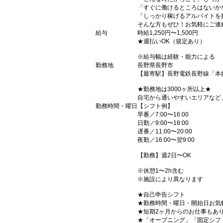
「すぐに働けるところはないか
「しっかり稼げるアルバイトを
そんな方もぜひ！お気軽にご連
給与
時給1,250円〜1,500円
★週払いOK（規定あり）
※給与幅は経験・能力による
勤務地
長野県長野市
【最寄駅】長野電鉄長野線「本
★勤務地は3000ヶ所以上★
自宅から通いやすいエリアなど
勤務時間・曜日
【シフト例】
早番／7:00〜16:00
日勤／9:00〜18:00
遅番／11:00〜20:00
夜勤／16:00〜翌9:00
【勤務】週2日〜OK
※休憩1〜2h含む
※施設により異なります
★自己申告シフト
★勤務時間・曜日・開始日お気
★短期2ヶ月からのお仕事もあ
★「オープニング」「固定シフ