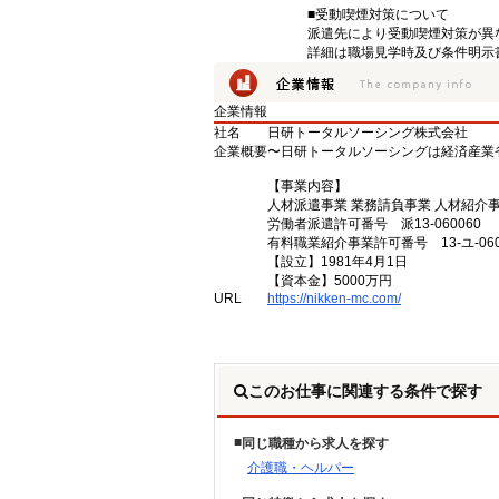
■受動喫煙対策について
派遣先により受動喫煙対策が異
詳細は職場見学時及び条件明示
企業情報
社名
日研トータルソーシング株式会社
企業概要
〜日研トータルソーシングは経済産業
【事業内容】
人材派遣事業 業務請負事業 人材紹介
労働者派遣許可番号 派13-060060
有料職業紹介事業許可番号 13-ユ-060
【設立】1981年4月1日
【資本金】5000万円
URL
https://nikken-mc.com/
このお仕事に関連する条件で探す
同じ職種から求人を探す
介護職・ヘルパー