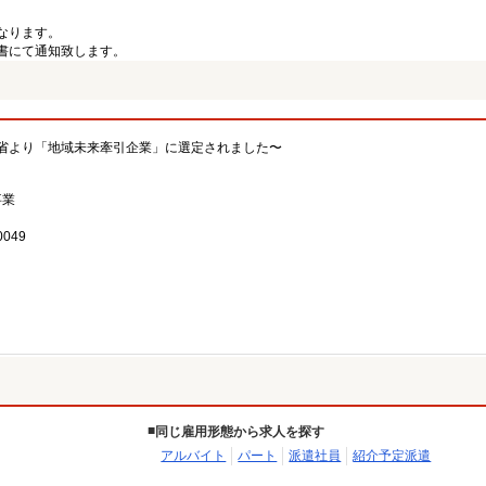
なります。
書にて通知致します。
省より「地域未来牽引企業」に選定されました〜
事業
049
同じ雇用形態から求人を探す
アルバイト
パート
派遣社員
紹介予定派遣