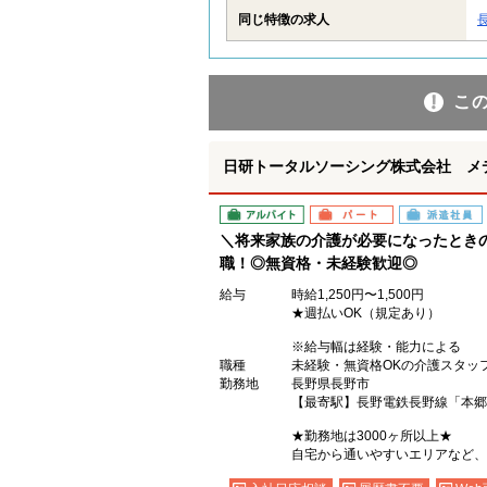
同じ特徴の求人
こ
日研トータルソーシング株式会社 メ
アルバイト
パート
派遣社員
＼将来家族の介護が必要になったときの
職！◎無資格・未経験歓迎◎
給与
時給1,250円〜1,500円
★週払いOK（規定あり）
※給与幅は経験・能力による
職種
未経験・無資格OKの介護スタッ
勤務地
長野県長野市
【最寄駅】長野電鉄長野線「本郷
★勤務地は3000ヶ所以上★
自宅から通いやすいエリアなど、