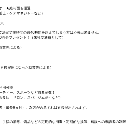
す ★給与面も優遇
祉士・ケアマネジャーなど）
OK
て法定労働時間の週40時間を超えてしまう方は応募出来ません。
000円分プレゼント！（来社交通費として）
就業先による）
（直接雇用になった就業先による）
利用可能
ーティー、スポーツなど特典多数！
飲食店、サロン、スパ、ジム割引など）
後（最長6ヵ月）、双方が合意すれば直接雇用されます。
、手指の消毒、備品などの定期的な消毒・定期的な換気、施設への来訪者の制限