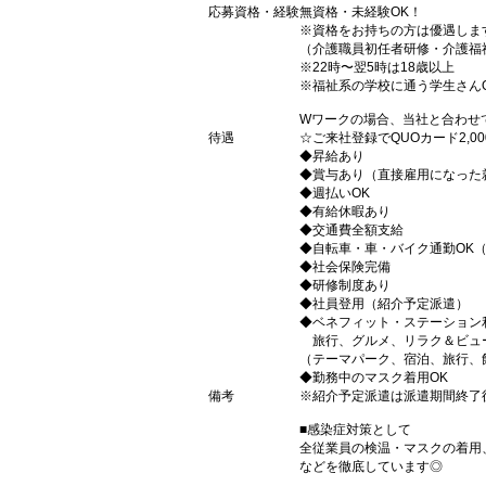
応募資格・経験
無資格・未経験OK！
※資格をお持ちの方は優遇しま
（介護職員初任者研修・介護福
※22時〜翌5時は18歳以上
※福祉系の学校に通う学生さん
Wワークの場合、当社と合わせ
待遇
☆ご来社登録でQUOカード2,
◆昇給あり
◆賞与あり（直接雇用になった
◆週払いOK
◆有給休暇あり
◆交通費全額支給
◆自転車・車・バイク通勤OK
◆社会保険完備
◆研修制度あり
◆社員登用（紹介予定派遣）
◆ベネフィット・ステーション
旅行、グルメ、リラク＆ビュ
（テーマパーク、宿泊、旅行、
◆勤務中のマスク着用OK
備考
※紹介予定派遣は派遣期間終了
■感染症対策として
全従業員の検温・マスクの着用
などを徹底しています◎