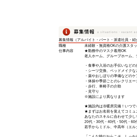
募集情報（アルバイト・パート・派遣社員・紹
職種
未経験・無資格OKの介護スタ
仕事内容
★勤務中のマスク着用OK
老人ホーム、グループホーム、
・食事や入浴のお手伝いなどの
・シーツ交換、ベッドメイクな
・薬やおしぼりの準備などのケ
・体操や季節ごとのレクリエー
・歩行、車椅子の介助
・見守り
※施設により異なります
★施設内は冷暖房完備！いつで
★まずはお名前を覚えてコミュ
あなたのスキルに合わせて少し
20代・30代・40代・50代・60
若手からミドル、中高年（エル
「こんな時だからこそ、しっか