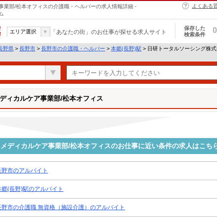
よくある
業部/松本オフィスの介護職・ヘルパーの求人情報詳細 -
ム
保存した
0
エリア選択
「あなたの街」のお仕事が探せる求人サイト
検索条件
長野県
>
長野市
>
長野市の介護職・ヘルパー
>
本郷(長野)駅
> 日研トータルソーシング株
ディカルケア事業部/松本オフィス
メディカルケア事業部/松本オフィスのお仕事に近い条件の求人はこち
長野市のアルバイト
本郷(長野)駅のアルバイト
長野市の介護職 無資格（施設介護）のアルバイト