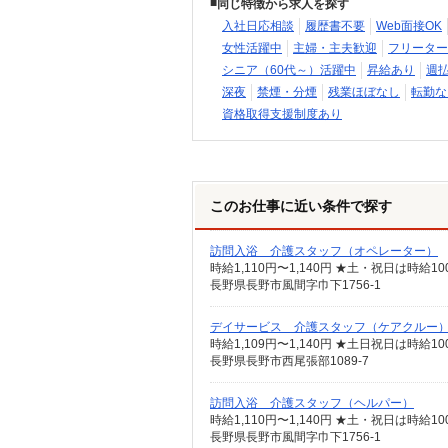
同じ特徴から求人を探す
入社日応相談
履歴書不要
Web面接OK
女性活躍中
主婦・主夫歓迎
フリーター
シニア（60代～）活躍中
昇給あり
週
深夜
禁煙・分煙
残業ほぼなし
転勤な
資格取得支援制度あり
このお仕事に近い条件で探す
訪問入浴 介護スタッフ（オペレーター）
時給1,110円〜1,140円 ★土・祝日は時
長野県長野市風間字巾下1756-1
デイサービス 介護スタッフ（ケアクルー
時給1,109円〜1,140円 ★土日祝日は時
長野県長野市西尾張部1089-7
訪問入浴 介護スタッフ（ヘルパー）
時給1,110円〜1,140円 ★土・祝日は時
長野県長野市風間字巾下1756-1