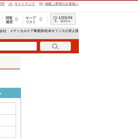
質問
サイトマップ
掲載ご希望のお客様へ
閲覧
キープ
0
0
履歴
リスト
ログイン
式会社 メディカルケア事業部/松本オフィスの求人情
ら