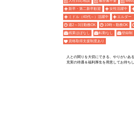
入社日応相談
履歴書不要
Web
新卒・第二新卒歓迎
女性活躍中
ミドル（40代～）活躍中
エルダー
週2～3日勤務OK
10時～勤務OK
残業ほぼなし
転勤なし
登録制
資格取得支援制度あり
人との関りを大切にできる、やりがいあ
充実の待遇＆福利厚生を用意してお待ち