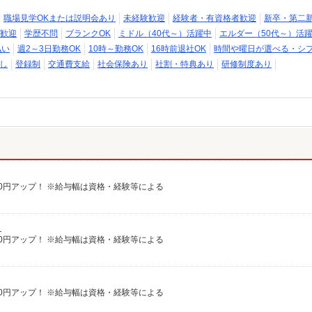
職場見学OKまたは説明会あり
未経験歓迎
経験者・有資格者歓迎
新卒・第二
歓迎
学歴不問
ブランクOK
ミドル（40代～）活躍中
エルダー（50代～）活
払い
週2～3日勤務OK
10時～勤務OK
16時前退社OK
時間や曜日が選べる・シ
し
登録制
交通費支給
社会保険あり
社割・特典あり
研修制度あり
給100円アップ！ ※給与幅は資格・経験等による
）
給100円アップ！ ※給与幅は資格・経験等による
給100円アップ！ ※給与幅は資格・経験等による