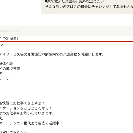
■家で覚えた介護の知識を役立てたい
そんな想いの方はこの機会にチャレンジしてみません
介予定派遣）
ッフ
デイサービス等の介護施設や病院内での介護業務をお願いします。
身体介護
どの環境整備
ア
ション
も快適にお仕事できますよ！
ニケーションをとるところから！
ずつお仕事をお願いしていきます。
代、
ダー）、シニア世代まで幅広く活躍中！
り稼いでおきたい！」