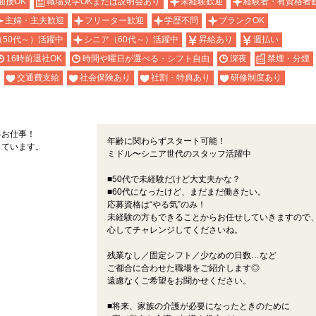
面接OK
職場見学OKまたは説明会あり
未経験歓迎
経験者・有資格者
主婦・主夫歓迎
フリーター歓迎
学歴不問
ブランクOK
（50代～）活躍中
シニア（60代～）活躍中
昇給あり
週払い
16時前退社OK
時間や曜日が選べる・シフト自由
深夜
禁煙・分煙
交通費支給
社会保険あり
社割・特典あり
研修制度あり
るお仕事！
年齢に関わらずスタート可能！
しています。
ミドル〜シニア世代のスタッフ活躍中
■50代で未経験だけど大丈夫かな？
■60代になったけど、まだまだ働きたい。
応募資格は“やる気”のみ！
未経験の方もできることからお任せしていきますので
心してチャレンジしてくださいね。
残業なし／固定シフト／少なめの日数…など
ご都合に合わせた職場をご紹介します◎
遠慮なくご希望をお聞かせください。
■将来、家族の介護が必要になったときのために