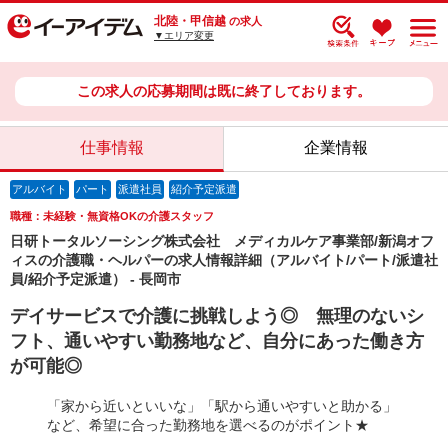
北陸・甲信越
の求人
▼エリア変更
この求人の応募期間は既に終了しております。
仕事情報
企業情報
アルバイト
パート
派遣社員
紹介予定派遣
職種：未経験・無資格OKの介護スタッフ
日研トータルソーシング株式会社 メディカルケア事業部/新潟オフ
ィスの介護職・ヘルパーの求人情報詳細（アルバイト/パート/派遣社
員/紹介予定派遣） - 長岡市
デイサービスで介護に挑戦しよう◎ 無理のないシ
フト、通いやすい勤務地など、自分にあった働き方
が可能◎
「家から近いといいな」「駅から通いやすいと助かる」
など、希望に合った勤務地を選べるのがポイント★