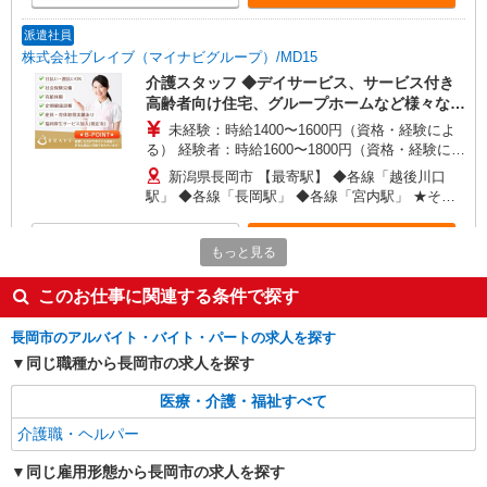
格・経験等による
派遣社員
株式会社ブレイブ（マイナビグループ）/MD15
介護スタッフ ◆デイサービス、サービス付き
高齢者向け住宅、グループホームなど様々な勤
務先から選べます。
未経験：時給1400〜1600円（資格・経験によ
る） 経験者：時給1600〜1800円（資格・経験によ
る） ◎月収例 時給1800円×1日8時間×22日（週5
新潟県長岡市 【最寄駅】 ◆各線「越後川口
日）＝31万6800円 ◆昇給あり ◆支払い方法 ※日
駅」 ◆各線「長岡駅」 ◆各線「宮内駅」 ★その
払い/週払い/月払い対応も可能です。詳しくは面談
他、近隣に多数勤務地あります！
時にご相談ください。 ◆交通費：別途全額支給 ※
詳細を見る
キープ
当社規定あり
もっと見る
このお仕事に関連する条件で探す
長岡市のアルバイト・バイト・パートの求人を探す
同じ職種から長岡市の求人を探す
医療・介護・福祉すべて
介護職・ヘルパー
同じ雇用形態から長岡市の求人を探す