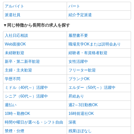
アルバイト
パート
派遣社員
紹介予定派遣
同じ特徴から長岡市の求人を探す
入社日応相談
履歴書不要
Web面接OK
職場見学OKまたは説明会あり
未経験歓迎
経験者・有資格者歓迎
新卒・第二新卒歓迎
女性活躍中
主婦・主夫歓迎
フリーター歓迎
学歴不問
ブランクOK
ミドル（40代～）活躍中
エルダー（50代～）活躍中
シニア（60代～）活躍中
昇給あり
週払い
週2～3日勤務OK
10時～勤務OK
16時前退社OK
時間や曜日が選べる・シフト自由
深夜
禁煙・分煙
残業ほぼなし