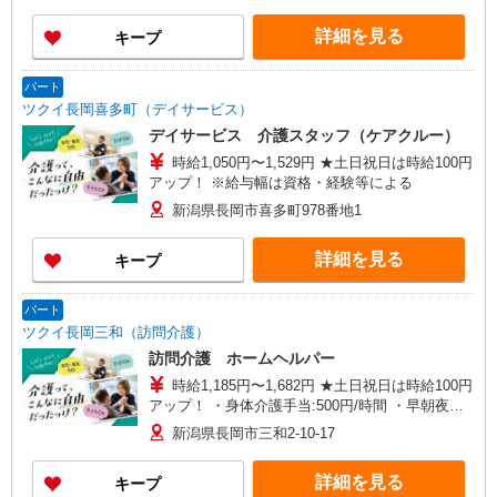
詳細を見る
キープ
パート
ツクイ長岡喜多町（デイサービス）
デイサービス 介護スタッフ（ケアクルー）
時給1,050円〜1,529円 ★土日祝日は時給100円
アップ！ ※給与幅は資格・経験等による
新潟県長岡市喜多町978番地1
詳細を見る
キープ
パート
ツクイ長岡三和（訪問介護）
訪問介護 ホームヘルパー
時給1,185円〜1,682円 ★土日祝日は時給100円
アップ！ ・身体介護手当:500円/時間 ・早朝夜間
深夜手当:300円/時間 （18:00〜翌07:59の時間
新潟県長岡市三和2-10-17
帯） ・ICT手当:2,000円/月 ・深夜割増は別途支給
・ケア→ケアの移動時間も賃金（時給）を支給 ※
詳細を見る
キープ
特定事業所加算手当:60円/時間含む ※給与幅は資