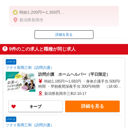
時給1,200円〜1,350円
★週払いOK（規定あり）
新潟県長岡市
※給与幅は経験・能力による
詳細を見る
ID：AE0626558462
9
件のこの求人と職種が同じ求人
掲載期間終了
パート
ツクイ長岡三和（訪問介護）
訪問介護 ホームヘルパー（平日限定）
時給1,185円〜1,682円 ・身体介護手当:500円/
時間 ・早朝夜間深夜手当:300円/時間 （18:00〜
翌07:59の時間帯） ・ICT手当:2,000円/月 ・深夜
新潟県長岡市三和2-10-17
割増は別途支給 ・ケア→ケアの移動時間も賃金
（時給）を支給 ※特定事業所加算手当:60円/時間
詳細を見る
キープ
含む ※給与幅は資格・経験等による
パート
ツクイ長岡三和（訪問介護）