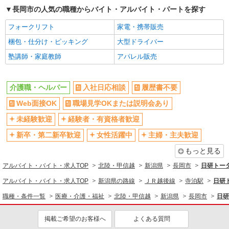
長岡市の人気の職種からバイト・アルバイト・パートを探す
フォークリフト
家電・携帯販売
梱包・仕分け・ピッキング
大型ドライバー
塾講師・家庭教師
アパレル販売
介護職・ヘルパー
入社日応相談
履歴書不要
Web面接OK
職場見学OKまたは説明会あり
未経験歓迎
経験者・有資格者歓迎
新卒・第二新卒歓迎
女性活躍中
主婦・主夫歓迎
もっと見る
アルバイト・バイト・求人TOP
北陸・甲信越
新潟県
長岡市
日研トー
アルバイト・バイト・求人TOP
新潟県の路線
ＪＲ越後線
寺泊駅
日研
職種・条件一覧
医療・介護・福祉
北陸・甲信越
新潟県
長岡市
日研
掲載ご希望のお客様へ
よくある質問