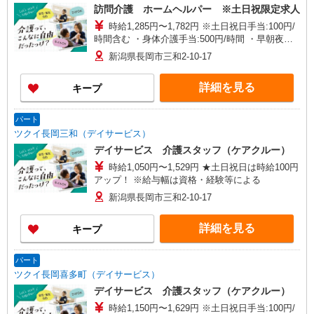
訪問介護 ホームヘルパー ※土日祝限定求人
時給1,285円〜1,782円 ※土日祝日手当:100円/
時間含む ・身体介護手当:500円/時間 ・早朝夜間
深夜手当:300円/時間 （18:00〜翌07:59の時間帯）
新潟県長岡市三和2-10-17
・ICT手当:2,000円/月 ・深夜割増は別途支給 ・ケ
ア→ケアの移動時間も賃金（時給）を支給 ※特定
詳細を見る
キープ
事業所加算手当:60円/時間含む ※給与幅は資格・
経験等による
パート
ツクイ長岡三和（デイサービス）
デイサービス 介護スタッフ（ケアクルー）
時給1,050円〜1,529円 ★土日祝日は時給100円
アップ！ ※給与幅は資格・経験等による
新潟県長岡市三和2-10-17
詳細を見る
キープ
パート
ツクイ長岡喜多町（デイサービス）
デイサービス 介護スタッフ（ケアクルー）
時給1,150円〜1,629円 ※土日祝日手当:100円/