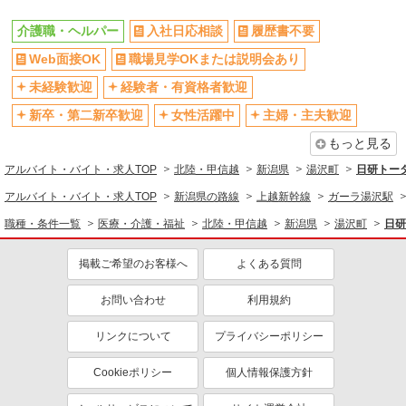
未経験歓迎
ミドル（40代～）活躍中
介護職・ヘルパー
入社日応相談
履歴書不要
週2～3日勤務OK
深夜
Web面接OK
職場見学OKまたは説明会あり
交通費支給
社会保険あり
未経験歓迎
経験者・有資格者歓迎
新卒・第二新卒歓迎
女性活躍中
主婦・主夫歓迎
もっと見る
アルバイト・バイト・求人TOP
北陸・甲信越
新潟県
湯沢町
日研トー
アルバイト・バイト・求人TOP
新潟県の路線
上越新幹線
ガーラ湯沢駅
職種・条件一覧
医療・介護・福祉
北陸・甲信越
新潟県
湯沢町
日研
掲載ご希望のお客様へ
よくある質問
お問い合わせ
利用規約
リンクについて
プライバシーポリシー
Cookieポリシー
個人情報保護方針