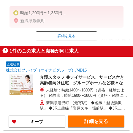
時給1,200円〜1,350円
★週払いOK（規定あり）
新潟県湯沢町
※給与幅は経験・能力による
詳細を見る
ID：AE0626558367
1
件のこの求人と職種が同じ求人
掲載期間終了
派遣社員
株式会社ブレイブ（マイナビグループ）/MD15
介護スタッフ ◆デイサービス、サービス付き
高齢者向け住宅、グループホームなど様々な勤
務先から選べます。
未経験：時給1400〜1600円（資格・経験によ
る） 経験者：時給1600〜1800円（資格・経験によ
る） ◎月収例 時給1800円×1日8時間×22日（週5
新潟県湯沢町 【最寄駅】 ◆各線「越後湯沢
日）＝31万6800円 ◆昇給あり ◆支払い方法 ※日
駅」 ◆JR上越線「岩原スキー場前駅」 ◆JR上越
払い/週払い/月払い対応も可能です。詳しくは面談
線「越後中里駅」 ★その他、近隣に多数勤務地あ
時にご相談ください。 ◆交通費：別途全額支給 ※
ります！
詳細を見る
キープ
当社規定あり