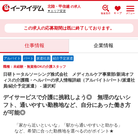
北陸・甲信越
の求人
▼エリア変更
この求人の応募期間は既に終了しております。
仕事情報
企業情報
アルバイト
パート
派遣社員
紹介予定派遣
職種：未経験・無資格OKの介護スタッフ
日研トータルソーシング株式会社 メディカルケア事業部/新潟オフ
ィスの介護職・ヘルパーの求人情報詳細（アルバイト/パート/派遣社
員/紹介予定派遣） - 湯沢町
デイサービスで介護に挑戦しよう◎ 無理のないシ
フト、通いやすい勤務地など、自分にあった働き方
が可能◎
「家から近いといいな」「駅から通いやすいと助かる」
など、希望に合った勤務地を選べるのがポイント★