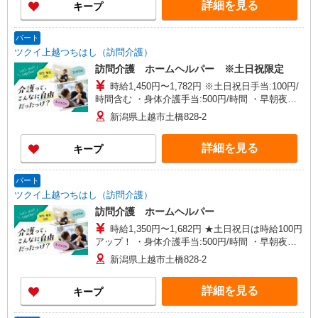
詳細を見る
キープ
パート
ツクイ上越つちはし（訪問介護）
訪問介護 ホームヘルパー ※土日祝限定
時給1,450円〜1,782円 ※土日祝日手当:100円/
時間含む ・身体介護手当:500円/時間 ・早朝夜間
深夜手当:300円/時間 （18:00〜翌07:59の時間帯）
新潟県上越市土橋828-2
・ICT手当:2,000円/月 ・深夜割増は別途支給 ・ケ
ア→ケアの移動時間も賃金（時給）を支給 ※特定
詳細を見る
キープ
事業所加算手当:60円/時間含む ※給与幅は資格・
経験等による
パート
ツクイ上越つちはし（訪問介護）
訪問介護 ホームヘルパー
時給1,350円〜1,682円 ★土日祝日は時給100円
アップ！ ・身体介護手当:500円/時間 ・早朝夜間
深夜手当:300円/時間 （18:00〜翌07:59の時間
新潟県上越市土橋828-2
帯） ・ICT手当:2,000円/月 ・深夜割増は別途支給
・ケア→ケアの移動時間も賃金（時給）を支給 ※
詳細を見る
キープ
特定事業所加算手当:60円/時間含む ※給与幅は資
格・経験等による