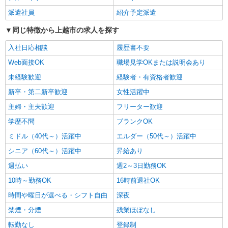
ショートステイ 介護スタッフ
派遣社員
紹介予定派遣
【時給】1,250円〜1,500円 ▼給与詳細 処遇改
善手当：200〜200円/時 ▼下記別途支給 通勤手当
同じ特徴から上越市の求人を探す
年末年始手当：380円/時 寸志あり：年2回（6月・
新潟県上越市大字中田原105番地71
12月） ※業績による ※処遇改善手当は試用期間
入社日応相談
履歴書不要
中(3ヶ月)は支給なし
詳細を見る
キープ
Web面接OK
職場見学OKまたは説明会あり
未経験歓迎
経験者・有資格者歓迎
契約社員
新卒・第二新卒歓迎
女性活躍中
上越ケアセンターそよ風：RO17601
デイサービス 介護スタッフ
主婦・主夫歓迎
フリーター歓迎
【月給】214,920円〜234,320円 ▼給与詳細 処
学歴不問
ブランクOK
遇改善手当：34,320円 ▼下記別途支給 通勤手当
年末年始手当：380円/時 寸志あり：年2回（6月・
ミドル（40代～）活躍中
エルダー（50代～）活躍中
新潟県上越市安江1-3-40
12月） ※業績による 特別報酬：平均33.8万円（最
シニア（60代～）活躍中
昇給あり
高額130万円） ※2025年6月支給実績 ※処遇改善
詳細を見る
キープ
手当は試用期間中(3ヶ月)は支給なし
週払い
週2～3日勤務OK
10時～勤務OK
16時前退社OK
契約社員
時間や曜日が選べる・シフト自由
高田ケアセンターそよ風：RO15021
深夜
ショートステイ 介護スタッフ
禁煙・分煙
残業ほぼなし
【月給】246,520円〜256,920円 ▼給与詳細 処
転勤なし
登録制