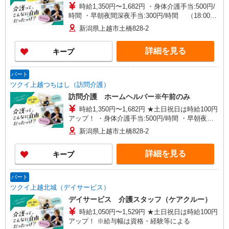
時給1,350円〜1,682円 ・身体介護手当:500円/
時間 ・早朝夜間深夜手当:300円/時間 （18:00〜
翌07:59の時間帯） ・ICT手当:2,000円/月 ・深夜
新潟県上越市土橋828-2
割増は別途支給 ・ケア→ケアの移動時間も賃金
（時給）を支給 ※特定事業所加算手当:60円/時間
詳細を見る
キープ
含む ※給与幅は資格・経験等による
パート
ツクイ上越つちはし（訪問介護）
訪問介護 ホームヘルパー※午前のみ
時給1,350円〜1,682円 ★土日祝日は時給100円
アップ！ ・身体介護手当:500円/時間 ・早朝夜間
深夜手当:300円/時間 （18:00〜翌07:59の時間帯）
新潟県上越市土橋828-2
・ICT手当:2,000円/月 ・深夜割増は別途支給 ・ケ
ア→ケアの移動時間も賃金（時給）を支給 ※特定
詳細を見る
キープ
事業所加算手当:60円/時間含む ※給与幅は資格・
経験等による
パート
ツクイ上越北城（デイサービス）
デイサービス 介護スタッフ（ケアクルー）
時給1,050円〜1,529円 ★土日祝日は時給100円
アップ！ ※給与幅は資格・経験等による