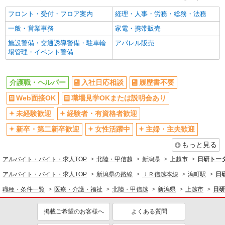
フロント・受付・フロア案内
経理・人事・労務・総務・法務
一般・営業事務
家電・携帯販売
施設警備・交通誘導警備・駐車輪
アパレル販売
場管理・イベント警備
介護職・ヘルパー
入社日応相談
履歴書不要
Web面接OK
職場見学OKまたは説明会あり
未経験歓迎
経験者・有資格者歓迎
新卒・第二新卒歓迎
女性活躍中
主婦・主夫歓迎
もっと見る
アルバイト・バイト・求人TOP
北陸・甲信越
新潟県
上越市
日研トー
アルバイト・バイト・求人TOP
新潟県の路線
ＪＲ信越本線
潟町駅
日
職種・条件一覧
医療・介護・福祉
北陸・甲信越
新潟県
上越市
日研
掲載ご希望のお客様へ
よくある質問