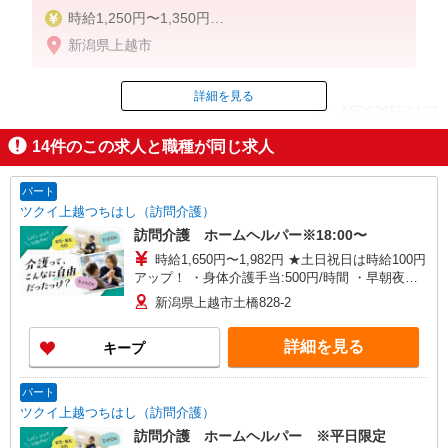
時給1,250円〜1,350円
新潟県上越市
◆無資格・経験者：時給1,250円〜
◆初任者研修・未経験：時給1,250円〜
◆初任者研修・経験者：時給1,300円〜
詳細を見る
ID：AE0626558122
◆介護福祉士：時給1,350円〜
14
件のこの求人と職種が同じ求人
※経験者は3ヶ月以上
掲載期間終了
※給与幅は経験・能力による
パート
★週払いOK（規定あり）
ツクイ上越つちはし（訪問介護）
訪問介護 ホームヘルパー※18:00〜
時給1,650円〜1,982円 ★土日祝日は時給100円
アップ！ ・身体介護手当:500円/時間 ・早朝夜間
深夜手当:300円/時間含む （18:00〜翌07:59の時間
新潟県上越市土橋828-2
帯） ・ICT手当:2,000円/月 ・深夜割増は別途支給
・ケア→ケアの移動時間も賃金（時給）を支給 ※
詳細を見る
キープ
特定事業所加算手当:60円/時間含む ※給与幅は資
格・経験等による
パート
ツクイ上越つちはし（訪問介護）
訪問介護 ホームヘルパー ※平日限定