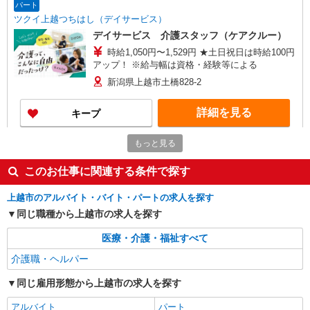
パート
ツクイ上越つちはし（デイサービス）
デイサービス 介護スタッフ（ケアクルー）
時給1,050円〜1,529円 ★土日祝日は時給100円
アップ！ ※給与幅は資格・経験等による
新潟県上越市土橋828-2
詳細を見る
キープ
もっと見る
パート
ツクイ上越栄町（訪問入浴）
このお仕事に関連する条件で探す
訪問入浴 介護スタッフ（オペレーター）
時給1,267円〜1,549円 ★土・祝日は時給100円
上越市のアルバイト・バイト・パートの求人を探す
アップ！ ※給与幅は資格・経験等による
同じ職種から上越市の求人を探す
新潟県上越市栄町1-7-26
医療・介護・福祉すべて
詳細を見る
キープ
介護職・ヘルパー
同じ雇用形態から上越市の求人を探す
パート
高田ケアセンターそよ風：RO10191
アルバイト
パート