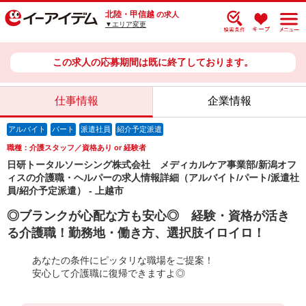
北陸・甲信越
の求人
▼エリア変更
この求人の応募期間は既に終了しております。
仕事情報
企業情報
アルバイト
パート
派遣社員
紹介予定派遣
職種：介護スタッフ／資格あり or 経験者
日研トータルソーシング株式会社 メディカルケア事業部/新潟オフ
ィスの介護職・ヘルパーの求人情報詳細（アルバイト/パート/派遣社
員/紹介予定派遣） - 上越市
◎ブランクが心配な方も安心◎ 経験・資格が活き
る介護職！勤務地・働き方、選択肢イロイロ！
あなたの条件にピッタリな職場をご提案！
安心して介護職に復帰できますよ◎