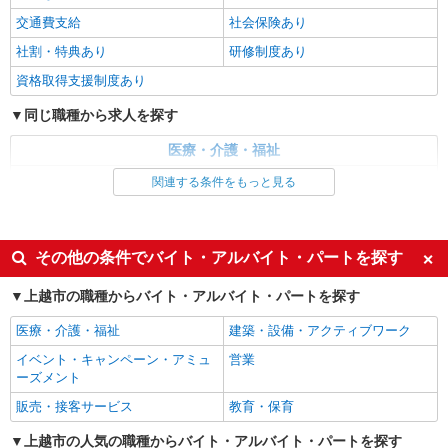
遇改善手当：35,920円 夜勤手当：30,000円（5回
分） ※6回目以降は1回6,000円支給 ▼下記別途支
交通費支給
社会保険あり
新潟県上越市大字中田原105番地71
給 通勤手当 年末年始手当：380円/時 寸志あり：
社割・特典あり
研修制度あり
年2回（6月・12月） ※業績による 特別報酬：平
詳細を見る
キープ
均34.1万円（最高額135万円） ※2025年6月支給実
資格取得支援制度あり
績 ※処遇改善手当は試用期間中(3ヶ月)は支給なし
同じ職種から求人を探す
派遣社員
株式会社ブレイブ（マイナビグループ）/MD15
医療・介護・福祉
介護スタッフ ◆デイサービス、サービス付き
高齢者向け住宅、グループホームなど様々な勤
介護職・ヘルパー
関連する条件をもっと見る
務先から選べます。
未経験：時給1400〜1600円（資格・経験によ
同じ特徴から求人を探す
る） 経験者：時給1600〜1800円（資格・経験によ
る） ◎月収例 時給1800円×1日8時間×22日（週5
新潟県上越市 【最寄駅】 ◆各線「直江津駅」
未経験歓迎
ミドル（40代～）活躍中
その他の条件でバイト・アルバイト・パートを探す
日）＝31万6800円 ◆昇給あり ◆支払い方法 ※日
◆各線「犀潟駅」 ◆各線「上越妙高駅」 ★その
払い/週払い/月払い対応も可能です。詳しくは面談
週2～3日勤務OK
深夜
他、近隣に多数勤務地あります！
時にご相談ください。 ◆交通費：別途全額支給 ※
上越市の職種からバイト・アルバイト・パートを探す
交通費支給
社会保険あり
詳細を見る
キープ
当社規定あり
医療・介護・福祉
建築・設備・アクティブワーク
イベント・キャンペーン・アミュ
営業
ーズメント
販売・接客サービス
教育・保育
上越市の人気の職種からバイト・アルバイト・パートを探す