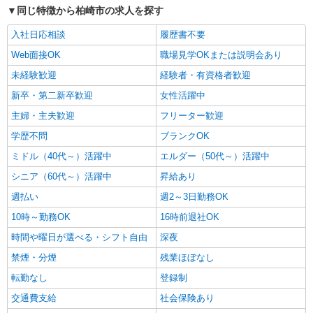
同じ特徴から柏崎市の求人を探す
入社日応相談
履歴書不要
Web面接OK
職場見学OKまたは説明会あり
未経験歓迎
経験者・有資格者歓迎
新卒・第二新卒歓迎
女性活躍中
主婦・主夫歓迎
フリーター歓迎
学歴不問
ブランクOK
ミドル（40代～）活躍中
エルダー（50代～）活躍中
シニア（60代～）活躍中
昇給あり
週払い
週2～3日勤務OK
10時～勤務OK
16時前退社OK
時間や曜日が選べる・シフト自由
深夜
禁煙・分煙
残業ほぼなし
転勤なし
登録制
交通費支給
社会保険あり