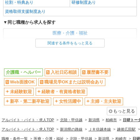
社割・特典あり
研修制度あり
資格取得支援制度あり
同じ職種から求人を探す
医療・介護・福祉
介護職・ヘルパー
関連する条件をもっと見る
同じ特徴から求人を探す
未経験歓迎
ミドル（40代～）活躍中
介護職・ヘルパー
入社日応相談
履歴書不要
週2～3日勤務OK
深夜
Web面接OK
職場見学OKまたは説明会あり
交通費支給
社会保険あり
未経験歓迎
経験者・有資格者歓迎
新卒・第二新卒歓迎
女性活躍中
主婦・主夫歓迎
もっと見る
アルバイト・バイト・求人TOP
北陸・甲信越
新潟県
柏崎市
日研トー
アルバイト・バイト・求人TOP
新潟県の路線
ＪＲ信越本線
越後広田駅
職種・条件一覧
医療・介護・福祉
北陸・甲信越
新潟県
柏崎市
日研