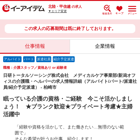
北陸・甲信越
の求人
▼エリア変更
この求人の応募期間は既に終了しております。
仕事情報
企業情報
アルバイト
パート
派遣社員
紹介予定派遣
職種：介護スタッフ／資格あり or 経験者
日研トータルソーシング株式会社 メディカルケア事業部/新潟オフ
ィスの介護職・ヘルパーの求人情報詳細（アルバイト/パート/派遣社
員/紹介予定派遣） - 柏崎市
眠っている介護の資格・ご経験 今こそ活かしまし
ょう！ ★ブランク歓迎★プライベート考慮★主婦
活躍中
「経験や資格を活かして、また働きたい…無理のない範
囲で」
そんな希望が叶うお仕事、紹介します！