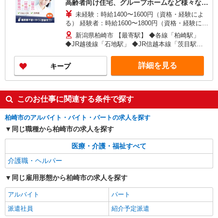
高齢者向け住宅、グループホームなど様々な勤
務先から選べます。
未経験：時給1400〜1600円（資格・経験によ
る） 経験者：時給1600〜1800円（資格・経験によ
る） ◎月収例 時給1800円×1日8時間×22日（週5
新潟県柏崎市 【最寄駅】 ◆各線「柏崎駅」
日）＝31万6800円 ◆昇給あり ◆支払い方法 ※日
◆JR越後線「石地駅」 ◆JR信越本線「茨目駅」
払い/週払い/月払い対応も可能です。詳しくは面談
★その他、近隣に多数勤務地あります！
時にご相談ください。 ◆交通費：別途全額支給 ※
詳細を見る
キープ
当社規定あり
このお仕事に関連する条件で探す
柏崎市のアルバイト・バイト・パートの求人を探す
同じ職種から柏崎市の求人を探す
医療・介護・福祉すべて
介護職・ヘルパー
同じ雇用形態から柏崎市の求人を探す
アルバイト
パート
派遣社員
紹介予定派遣