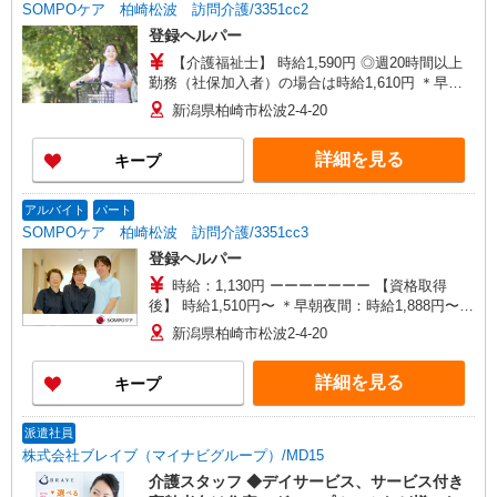
SOMPOケア 柏崎松波 訪問介護/3351cc2
登録ヘルパー
【介護福祉士】 時給1,590円 ◎週20時間以上
勤務（社保加入者）の場合は時給1,610円 ＊早朝
夜間（〜8:00、18:00〜）：時給1,988円〜 ＊日曜
新潟県柏崎市松波2-4-20
祝日：時給1,890円〜 【実務者研修・初任者研修
（ヘルパー1級・2級）】 時給1,510円 ◎週20時間
詳細を見る
キープ
以上勤務（社保加入者）の場合は時給1,530円 ＊
早朝夜間（〜8:00、18:00〜）：時給1,888円〜 ＊
日曜祝日：時給1,810円〜 ◎身体介助、生活援助
アルバイト
パート
が同時給 ◎キャンセル手当：職務時給の60％支給
SOMPOケア 柏崎松波 訪問介護/3351cc3
登録ヘルパー
時給：1,130円 ーーーーーーー 【資格取得
後】 時給1,510円〜 ＊早朝夜間：時給1,888円〜
＊日曜祝日：時給1,810円〜 ーーーーーーー
新潟県柏崎市松波2-4-20
詳細を見る
キープ
派遣社員
株式会社ブレイブ（マイナビグループ）/MD15
介護スタッフ ◆デイサービス、サービス付き