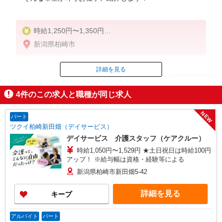
時給1,250円〜1,350円
新潟県柏崎市
◆無資格・経験者：時給1,250円〜
◆初任者研修・未経験：時給1,250円〜
◆初任者研修・経験者：時給1,300円〜
詳細を見る
ID：AE0626558091
◆介護福祉士：時給1,350円〜
4
件のこの求人と職種が同じ求人
※経験者は3ヶ月以上
掲載期間終了
※給与幅は経験・能力による
NEW
パート
★週払いOK（規定あり）
ツクイ柏崎新田畑（デイサービス）
デイサービス 介護スタッフ（ケアクルー）
時給1,050円〜1,529円 ★土日祝日は時給100円
アップ！ ※給与幅は資格・経験等による
新潟県柏崎市新田畑5-42
詳細を見る
キープ
アルバイト
パート