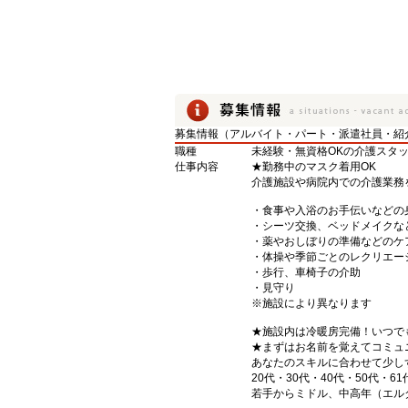
募集情報（アルバイト・パート・派遣社員・紹
職種
未経験・無資格OKの介護スタ
仕事内容
★勤務中のマスク着用OK
介護施設や病院内での介護業務
・食事や入浴のお手伝いなどの
・シーツ交換、ベッドメイクな
・薬やおしぼりの準備などのケ
・体操や季節ごとのレクリエー
・歩行、車椅子の介助
・見守り
※施設により異なります
★施設内は冷暖房完備！いつで
★まずはお名前を覚えてコミュ
あなたのスキルに合わせて少し
20代・30代・40代・50代・61
若手からミドル、中高年（エル