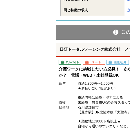
同じ特徴の求人
こ
日研トータルソーシング株式会社 メ
アルバイト
パート
派遣社員
介護ワークに挑戦したい方必見！ あ
か？ 電話・WEB・来社登録OK
給与
時給1,300円〜1,500円
★週払いOK（規定あり）
※給与幅は経験・能力による
職種
未経験・無資格OKの介護スタッ
勤務地
石川県加賀市
【最寄駅】JR北陸本線「大聖寺
★勤務地は3000ヶ所以上★
自宅から通いやすいエリアなど、