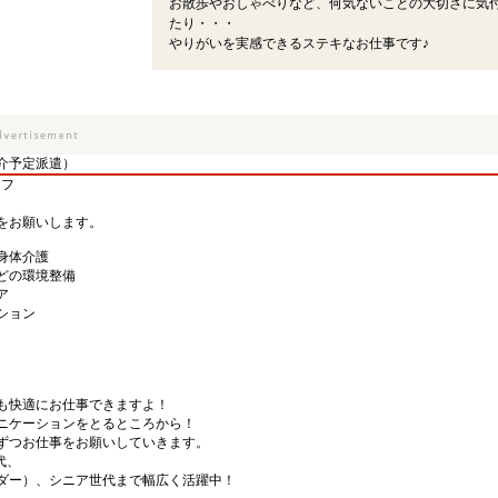
お散歩やおしゃべりなど、何気ないことの大切さに気
たり・・・
やりがいを実感できるステキなお仕事です♪
介予定派遣）
ッフ
をお願いします。
身体介護
どの環境整備
ア
ション
も快適にお仕事できますよ！
ニケーションをとるところから！
ずつお仕事をお願いしていきます。
代、
ダー）、シニア世代まで幅広く活躍中！