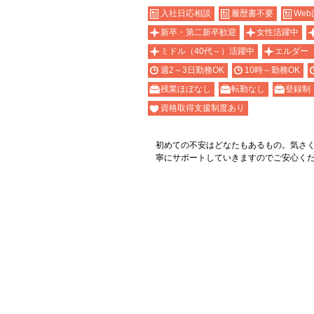
入社日応相談
履歴書不要
Web
新卒・第二新卒歓迎
女性活躍中
ミドル（40代～）活躍中
エルダー
週2～3日勤務OK
10時～勤務OK
残業ほぼなし
転勤なし
登録制
資格取得支援制度あり
初めての不安はどなたもあるもの。気さ
寧にサポートしていきますのでご安心く