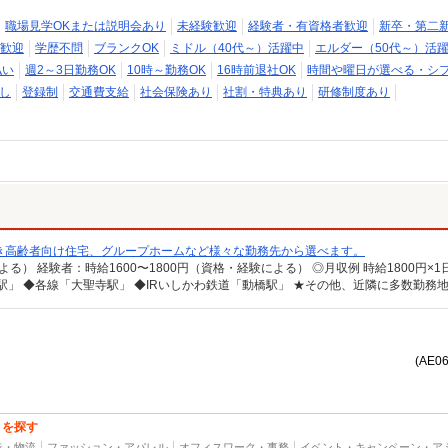
職場見学OKまたは説明会あり
未経験歓迎
経験者・有資格者歓迎
新卒・第二
歓迎
学歴不問
ブランクOK
ミドル（40代～）活躍中
エルダー（50代～）活
払い
週2～3日勤務OK
10時～勤務OK
16時前退社OK
時間や曜日が選べる・シ
し
登録制
交通費支給
社会保険あり
社割・特典あり
研修制度あり
き高齢者向け住宅、グループホームなど様々な勤務先から選べます。
(AE0
トを探す
造・物流
ファッション・アパレル
オフィスワーク・事務
イベント・キャンペーン・ア