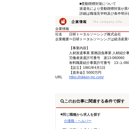
■受動喫煙対策について
派遣先により受動喫煙対策が異
詳細は職場見学時及び条件明示
企業情報
社名
日研トータルソーシング株式会社
企業概要
〜日研トータルソーシングは経済産業
【事業内容】
人材派遣事業 業務請負事業 人材紹介
労働者派遣許可番号 派13-060060
有料職業紹介事業許可番号 13-ユ-060
【設立】1981年4月1日
【資本金】5000万円
URL
https://nikken-mc.com/
このお仕事に関連する条件で探す
同じ職種から求人を探す
介護職・ヘルパー