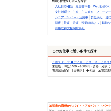
同じ特徴から求人を探す
入社日応相談
履歴書不要
Web面接OK
女性活躍中
主婦・主夫歓迎
フリーター
シニア（60代～）活躍中
昇給あり
週
深夜
禁煙・分煙
残業ほぼなし
転勤な
資格取得支援制度あり
このお仕事に近い条件で探す
介護スタッフ ◆デイサービス、サービス付
加賀市の職種からバイト・アルバイト・パー
販売・接客サービス
飲食・フード
軽作業・製