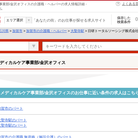
よくある
業部/金沢オフィスの介護職・ヘルパーの求人情報詳細 -
ム
保存した
0
エリア選択
「あなたの街」のお仕事が探せる求人サイト
検索条件
石川県
>
加賀市
>
加賀市の介護職・ヘルパー
>
大聖寺駅
> 日研トータルソーシング株式会
ディカルケア事業部/金沢オフィス
メディカルケア事業部/金沢オフィスのお仕事に近い条件の求人はこち
加賀市のパート
大聖寺駅のパート
大聖寺駅のパート
加賀市の介護職 無資格（施設介護）のパート