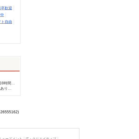
新卒歓迎
躍中
フト自由
未経験：時給1400〜1600円（資格・経験による） 経験者：時給1600〜1800円（資格・経験による） ◎月収例 時給1800円×1日8時間×22日（週5日）＝31万6800円 ◆昇給あり ◆支払い方法 ※日払い/週払い/月払い対応も可能です。詳しくは面談時にご相談ください。 ◆交通費：別途全額支給 ※当社規定あり
石川県加賀市 【最寄駅】 ◆各線「加賀温泉駅」 ◆各線「大聖寺駅」 ◆IRいしかわ鉄道「動橋駅」 ★その他、近隣に多数勤務地あります！
626555162)
ミューズメント
IT・クリエイティブ