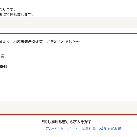
なります。
書にて通知致します。
省より「地域未来牽引企業」に選定されました〜
事業
049
同じ雇用形態から求人を探す
アルバイト
パート
派遣社員
紹介予定派遣