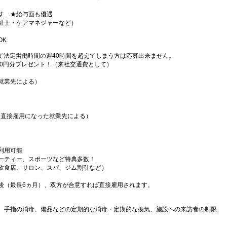
す ★給与面も優遇
祉士・ケアマネジャーなど）
OK
て法定労働時間の週40時間を超えてしまう方は応募出来ません。
000円分プレゼント！（来社交通費として）
就業先による）
（直接雇用になった就業先による）
利用可能
ーティー、スポーツなど特典多数！
飲食店、サロン、スパ、ジム割引など）
後（最長6ヵ月）、双方が合意すれば直接雇用されます。
、手指の消毒、備品などの定期的な消毒・定期的な換気、施設への来訪者の制限