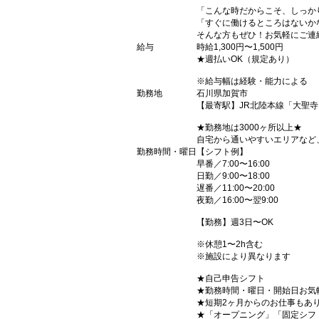
「こんな時だからこそ、しっか
「すぐに働けるところはないか
そんな方もぜひ！お気軽にご連
給与
時給1,300円〜1,500円
★週払いOK（規定あり）
※給与幅は経験・能力による
勤務地
石川県加賀市
【最寄駅】JR北陸本線「大聖
★勤務地は3000ヶ所以上★
自宅から通いやすいエリアなど
勤務時間・曜日
【シフト例】
早番／7:00〜16:00
日勤／9:00〜18:00
遅番／11:00〜20:00
夜勤／16:00〜翌9:00
【勤務】週3日〜OK
※休憩1〜2h含む
※施設により異なります
★自己申告シフト
★勤務時間・曜日・開始日お気
★短期2ヶ月からのお仕事もあ
★「オープニング」「固定シフ