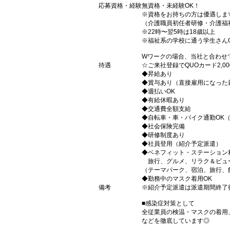
応募資格・経験
無資格・未経験OK！
※資格をお持ちの方は優遇しま
（介護職員初任者研修・介護福
※22時〜翌5時は18歳以上
※福祉系の学校に通う学生さん
Wワークの場合、当社と合わせ
待遇
☆ご来社登録でQUOカード2,
◆昇給あり
◆賞与あり（直接雇用になった
◆週払いOK
◆有給休暇あり
◆交通費全額支給
◆自転車・車・バイク通勤OK
◆社会保険完備
◆研修制度あり
◆社員登用（紹介予定派遣）
◆ベネフィット・ステーション
旅行、グルメ、リラク＆ビュ
（テーマパーク、宿泊、旅行、
◆勤務中のマスク着用OK
備考
※紹介予定派遣は派遣期間終了
■感染症対策として
全従業員の検温・マスクの着用
などを徹底しています◎