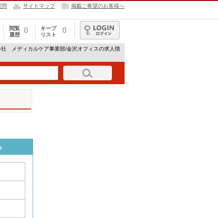
質問
サイトマップ
掲載ご希望のお客様へ
閲覧
キープ
0
0
履歴
リスト
ログイン
会社 メディカルケア事業部/金沢オフィスの求人情
ら