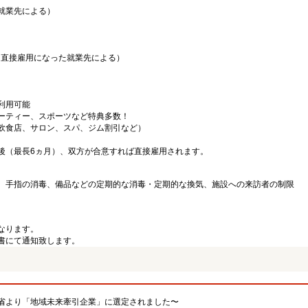
就業先による）
（直接雇用になった就業先による）
利用可能
ーティー、スポーツなど特典多数！
飲食店、サロン、スパ、ジム割引など）
後（最長6ヵ月）、双方が合意すれば直接雇用されます。
、手指の消毒、備品などの定期的な消毒・定期的な換気、施設への来訪者の制限
なります。
書にて通知致します。
省より「地域未来牽引企業」に選定されました〜