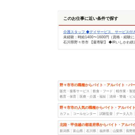
このお仕事に近い条件で探す
介護スタッフ ◆デイサービス、サービス付
野々市市の職種からバイト・アルバイト・パ
販売・接客サービス
飲食・フード
軽作業・製
教育・保育
医療・介護・福祉
清掃・警備・ビ
野々市市の人気の職種からバイト・アルバイ
カフェ
コールセンター
試験監督
データ入力
北陸・甲信越の都道府県からバイト・アルバ
新潟県
富山県
石川県
福井県
山梨県
長野