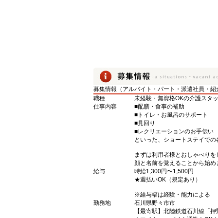
募集情報（アルバイト・パート・派遣社員・紹
職種
未経験・無資格OKの介護スタ
仕事内容
■配膳・食事の補助
■トイレ・お風呂のサポート
■見回り
■レクリエーションのお手伝い
といった、ショートステイでの
まずは利用者様とおしゃべりを
顔と名前を覚えることから始め
給与
時給1,300円〜1,500円
★週払いOK（規定あり）
※給与幅は経験・能力による
勤務地
石川県野々市市
【最寄駅】北陸鉄道石川線「押