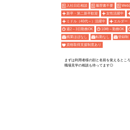
入社日応相談
履歴書不要
Web
新卒・第二新卒歓迎
女性活躍中
ミドル（40代～）活躍中
エルダー
週2～3日勤務OK
10時～勤務OK
残業ほぼなし
転勤なし
登録制
資格取得支援制度あり
まずは利用者様の顔と名前を覚えるところ
職場見学の相談も待ってます◎