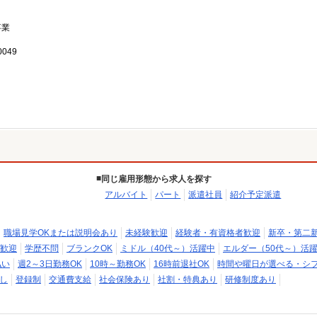
事業
049
同じ雇用形態から求人を探す
アルバイト
パート
派遣社員
紹介予定派遣
職場見学OKまたは説明会あり
未経験歓迎
経験者・有資格者歓迎
新卒・第二
歓迎
学歴不問
ブランクOK
ミドル（40代～）活躍中
エルダー（50代～）活
払い
週2～3日勤務OK
10時～勤務OK
16時前退社OK
時間や曜日が選べる・シ
し
登録制
交通費支給
社会保険あり
社割・特典あり
研修制度あり