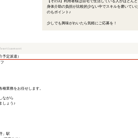
【その3】利用者様は自宅で生活している人がほとんど
身体介助の負担が比較的少ない中でスキルを磨いてい
のもポイント♪
少しでも興味がわいたら気軽にご応募を！
介予定派遣）
ッフ
各種業務をお任せします。
しながら
ましょう♪
野」駅