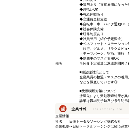
◆賞与あり（直接雇用になった
◆週払いOK
◆有給休暇あり
◆交通費全額支給
◆自転車・車・バイク通勤OK
◆社会保険完備
◆研修制度あり
◆社員登用（紹介予定派遣）
◆ベネフィット・ステーション
旅行、グルメ、リラク＆ビュ
（テーマパーク、宿泊、旅行、
◆勤務中のマスク着用OK
備考
※紹介予定派遣は派遣期間終了
■感染症対策として
全従業員の検温・マスクの着用
などを徹底しています◎
■受動喫煙対策について
派遣先により受動喫煙対策が異
詳細は職場見学時及び条件明示
企業情報
社名
日研トータルソーシング株式会社
企業概要
〜日研トータルソーシングは経済産業