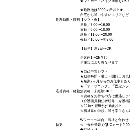
★マイカー・バイク通勤もOK
★勤務地は3000ヶ所以上★
自宅から通いやすいエリアなど
勤務時間・曜日
【シフト例】
早番／7:00〜16:00
日勤／9:00〜18:00
遅番／11:00〜20:00
夜勤／16:00〜翌9:00
【勤務】週3日〜OK
※休憩1〜2h含む
※施設により異なります
★自己申告シフト
★勤務時間・曜日・開始日お気
★短期2ヶ月からのお仕事もあ
★「オープニング」「固定シフ
応募資格・経験
無資格・未経験OK！
※資格をお持ちの方は優遇しま
（介護職員初任者研修・介護福
※22時〜翌5時は18歳以上
※福祉系の学校に通う学生さん
Wワークの場合、当社と合わせ
待遇
☆ご来社登録でQUOカード2,
◆昇給あり