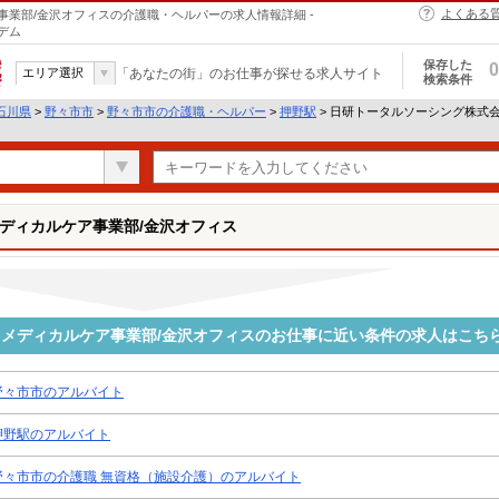
よくある
業部/金沢オフィスの介護職・ヘルパーの求人情報詳細 -
デム
保存した
0
エリア選択
「あなたの街」のお仕事が探せる求人サイト
検索条件
石川県
>
野々市市
>
野々市市の介護職・ヘルパー
>
押野駅
> 日研トータルソーシング株式
ディカルケア事業部/金沢オフィス
メディカルケア事業部/金沢オフィスのお仕事に近い条件の求人はこち
野々市市のアルバイト
押野駅のアルバイト
野々市市の介護職 無資格（施設介護）のアルバイト