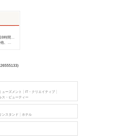
未経験：時給1400〜1600円（資格・経験による） 経験者：時給1600〜1800円（資格・経験による） ◎月収例 時給1800円×1日8時間×22日（週5日）＝31万6800円 ◆昇給あり ◆支払い方法 ※日払い/週払い/月払い対応も可能です。詳しくは面談時にご相談ください。 ◆交通費：別途全額支給 ※当社規定あり
石川県野々市市 【最寄駅】 ◆IRいしかわ鉄道「野々市駅」 ◆北陸鉄道石川線「野々市駅」 ◆北陸鉄道石川線「押野駅」 ★その他、近隣に多数勤務地あります！
626555133)
ミューズメント
IT・クリエイティブ
ルス・ビューティー
リンスタンド
ホテル