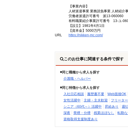
【事業内容】
人材派遣事業 業務請負事業 人材紹介
労働者派遣許可番号 派13-060060
有料職業紹介事業許可番号 13-ユ-060
【設立】1981年4月1日
【資本金】5000万円
URL
https://nikken-mc.com/
このお仕事に関連する条件で探す
同じ職種から求人を探す
介護職・ヘルパー
同じ特徴から求人を探す
入社日応相談
履歴書不要
Web面接OK
女性活躍中
主婦・主夫歓迎
フリーター
シニア（60代～）活躍中
昇給あり
週
深夜
禁煙・分煙
残業ほぼなし
転勤な
資格取得支援制度あり