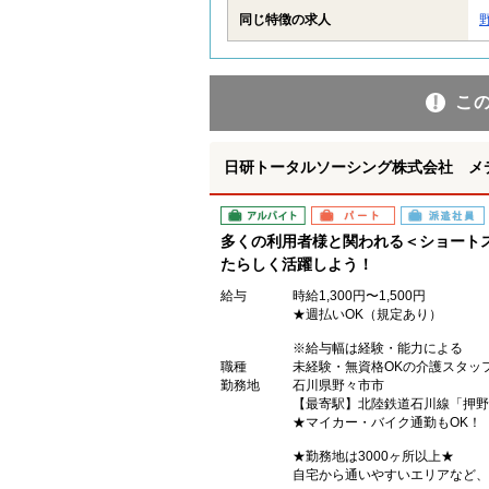
同じ特徴の求人
こ
日研トータルソーシング株式会社 メ
アルバイト
パート
派遣社員
多くの利用者様と関われる＜ショート
たらしく活躍しよう！
給与
時給1,300円〜1,500円
★週払いOK（規定あり）
※給与幅は経験・能力による
職種
未経験・無資格OKの介護スタッ
勤務地
石川県野々市市
【最寄駅】北陸鉄道石川線「押野
★マイカー・バイク通勤もOK！
★勤務地は3000ヶ所以上★
自宅から通いやすいエリアなど、