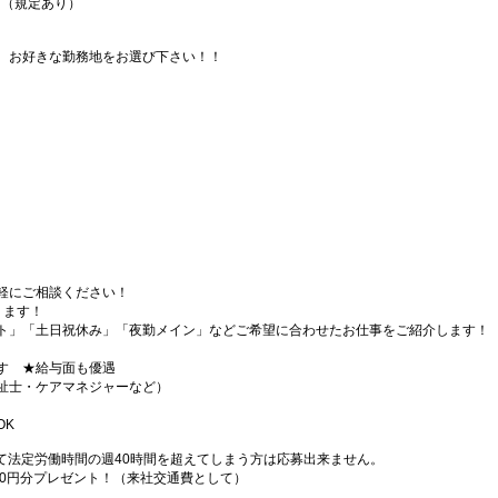
！（規定あり）
、お好きな勤務地をお選び下さい！！
軽にご相談ください！
ります！
ト」「土日祝休み」「夜勤メイン」などご希望に合わせたお仕事をご紹介します！
す ★給与面も優遇
祉士・ケアマネジャーなど）
OK
て法定労働時間の週40時間を超えてしまう方は応募出来ません。
000円分プレゼント！（来社交通費として）