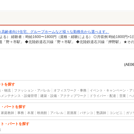
き高齢者向け住宅、グループホームなど様々な勤務先から選べます。
(AE0
ートを探す
造・物流
ファッション・アパレル
オフィスワーク・事務
イベント・キャンペーン・ア
ルメンテナンス・設備管理
建築・設備・アクティブワーク
ドライバー・配達
営業
ヘ
ト・パートを探す
家庭教師
事務
本屋
映画館
アパレル
居酒屋
パチンコ
塾講師
コンビニ
ガソ
イト・パートを探す
県