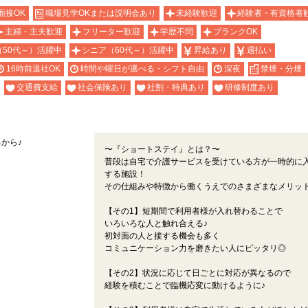
面接OK
職場見学OKまたは説明会あり
未経験歓迎
経験者・有資格者
主婦・主夫歓迎
フリーター歓迎
学歴不問
ブランクOK
（50代～）活躍中
シニア（60代～）活躍中
昇給あり
週払い
16時前退社OK
時間や曜日が選べる・シフト自由
深夜
禁煙・分煙
交通費支給
社会保険あり
社割・特典あり
研修制度あり
から♪
〜『ショートステイ』とは？〜
普段は自宅で介護サービスを受けている方が一時的に
する施設！
その仕組みや特徴から働くうえでのさまざまなメリット
【その1】短期間で利用者様が入れ替わることで
いろいろな人と触れ合える♪
初対面の人と接する機会も多く
コミュニケーション力を磨きたい人にピッタリ◎
【その2】状況に応じて日ごとに対応が異なるので
経験を積むことで臨機応変に動けるように♪