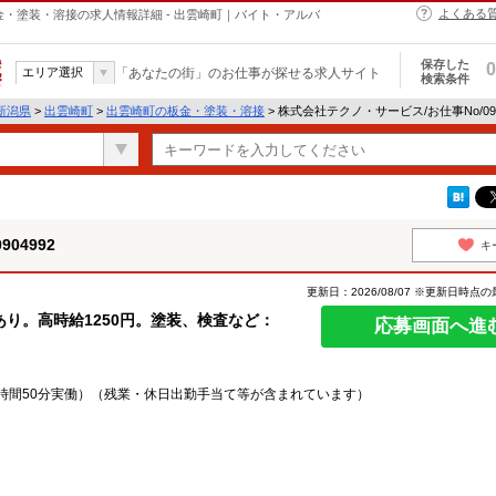
よくある
の板金・塗装・溶接の求人情報詳細 - 出雲崎町｜バイト・アルバ
保存した
0
エリア選択
「あなたの街」のお仕事が探せる求人サイト
検索条件
新潟県
>
出雲崎町
>
出雲崎町の板金・塗装・溶接
> 株式会社テクノ・サービス/お仕事No/09
04992
キ
更新日：2026/08/07 ※更新日時点
り。高時給1250円。塗装、検査など：
応募画面へ進
日7時間50分実働）（残業・休日出勤手当て等が含まれています）