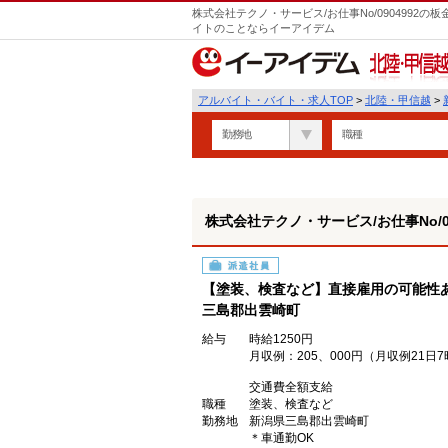
株式会社テクノ・サービス/お仕事No/0904992
イトのことならイーアイデム
北陸・甲信越
アルバイト・バイト・求人TOP
>
北陸・甲信越
>
勤務地
職種
株式会社テクノ・サービス/お仕事No/09
派遣社員
【塗装、検査など】直接雇用の可能性あ
三島郡出雲崎町
給与
時給1250円
月収例：205、000円（月収例21
交通費全額支給
職種
塗装、検査など
勤務地
新潟県三島郡出雲崎町
＊車通勤OK