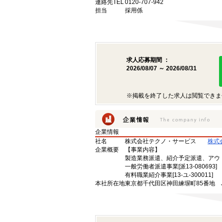
連絡先TEL
0120-707-942
担当
採用係
求人応募期間 ：
2026/08/07 ～ 2026/08/31
※掲載を終了した求人は閲覧できま
企業情報
社名
株式会社テクノ・サービス
株式
企業概要
【事業内容】
製造業務派遣、紹介予定派遣、アウ
一般労働者派遣事業[派13-080693]
有料職業紹介事業[13-ユ-300011]
本社所在地
東京都千代田区神田練塀町85番地 