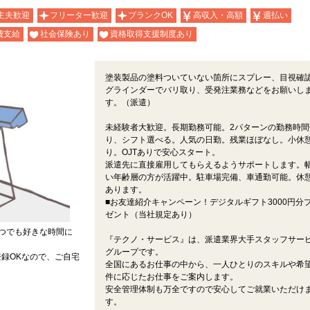
主夫歓迎
フリーター歓迎
ブランクOK
高収入・高額
週払い
費支給
社会保険あり
資格取得支援制度あり
塗装製品の塗料ついていない箇所にスプレー、目視確
グラインダーでバリ取り、受発注業務などをお願いし
す。（派遣）
未経験者大歓迎。長期勤務可能。2パターンの勤務時間
り、シフト選べる。人気の日勤。残業ほぼなし。小休
り。OJTありで安心スタート。
派遣先に直接雇用してもらえるようサポートします。
い年齢層の方が活躍中。駐車場完備、車通勤可能。休
あります。
■お友達紹介キャンペーン！デジタルギフト3000円分
ゼント（当社規定あり）
つでも好きな時間に
『テクノ・サービス』は、派遣業界大手スタッフサー
グループです。
録OKなので、ご自宅
全国にあるお仕事の中から、一人ひとりのスキルや希
件に応じたお仕事をご案内します。
安全管理体制も万全ですので安心してご就業いただけ
す。