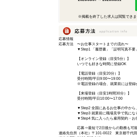
※掲載を終了した求人は閲覧できま
応募情報
応募方法
〜お仕事スタートまでの流れ〜
▼Step1 「履歴書」「証明写真不
【オンライン登録（目安5分）】
いつでも好きな時間に登録OK
【電話登録（目安20分）】
受付時間/平日9:00〜19:00
※電話登録の場合、就業前には登録
【来場登録（目安1時間30分）】
受付時間/平日10:00〜17:00
▼Step2 全国にあるお仕事の中
▼Step3 就業前に職場見学で気に
▼Step4 気に入ったら雇用契約・
応募⇒最短で2日後からの勤務も可
連絡先住所
（本社）〒101-0022 東京都千代