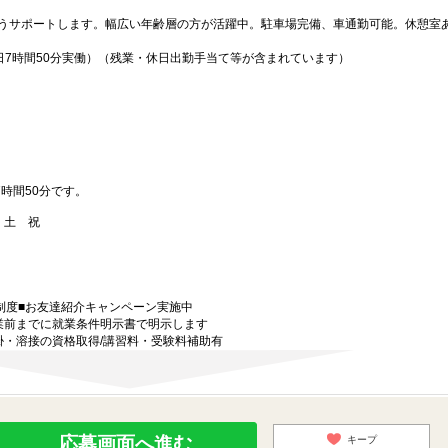
うサポートします。幅広い年齢層の方が活躍中。駐車場完備、車通勤可能。休憩室
21日7時間50分実働）（残業・休日出勤手当て等が含まれています）
7時間50分です。
金 土 祝
制度■お友達紹介キャンペーン実施中
業前までに就業条件明示書で明示します
掛・溶接の資格取得/講習料・受験料補助有
応募画面へ進む
キープ