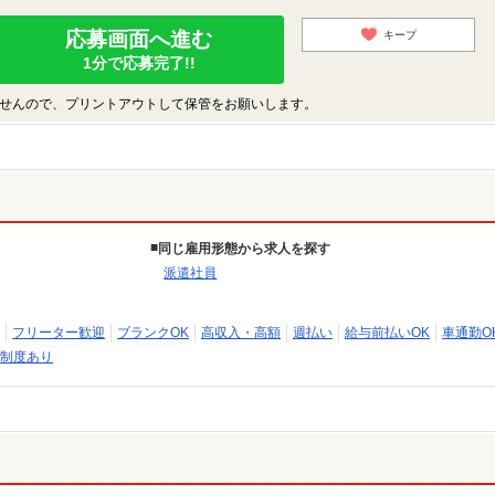
応募画面へ進む
キープ
1分で応募完了!!
せんので、プリントアウトして保管をお願いします。
同じ雇用形態から求人を探す
派遣社員
フリーター歓迎
ブランクOK
高収入・高額
週払い
給与前払いOK
車通勤O
制度あり