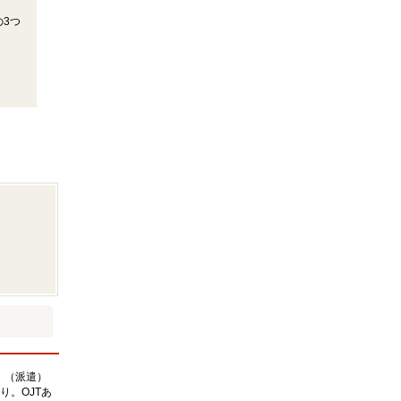
3つ
。（派遣）
。OJTあ