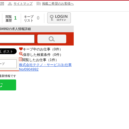
質問
サイトマップ
掲載ご希望のお客様へ
閲覧
キープ
1
0
履歴
リスト
ログイン
04992の求人情報詳細
キープ中のお仕事（0件）
保存した検索条件（
0
件）
閲覧したお仕事（1件）
ープ
株式会社テクノ・サービス/お仕事
No/0904992
の最新情報です
む