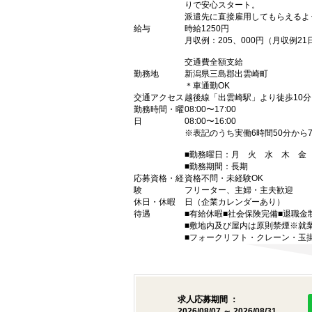
りで安心スタート。
派遣先に直接雇用してもらえるよ
給与
時給1250円
月収例：205、000円（月収例
交通費全額支給
勤務地
新潟県三島郡出雲崎町
＊車通勤OK
交通アクセス
越後線「出雲崎駅」より徒歩10分
勤務時間・曜
08:00〜17:00
日
08:00〜16:00
※表記のうち実働6時間50分から
■勤務曜日：月 火 水 木 
■勤務期間：長期
応募資格・経
資格不問・未経験OK
験
フリーター、主婦・主夫歓迎
休日・休暇
日（企業カレンダーあり）
待遇
■有給休暇■社会保険完備■退職金
■敷地内及び屋内は原則禁煙※就
■フォークリフト・クレーン・玉
求人応募期間 ：
2026/08/07 ～ 2026/08/31