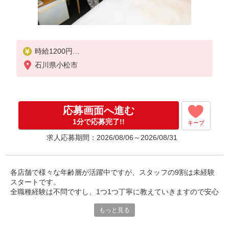
時給1200円
試用期間中 時給1200円(試用期間2ヶ月)
石川県小松市
◇土・日・祝日手当…時給＋100円
◇平日のみ勤務の方（土日祝は勤務不可でもOK）…
時給 -50円
応募画面へ進む
1分で応募完了!!
キープ
求人応募期間：2026/08/06～2026/08/31
各店舗で様々な年齢層が活躍中ですが、スタッフの9割は未経験
スタートです。
全職種経験は不問ですし、1つ1つ丁寧に教えていきますので安心
してご応募下さい。
もっと見る
慣れるまでは先輩が側についていますので何でも質問して下さい
ね！