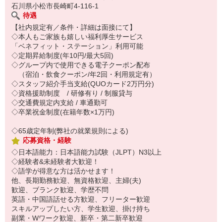
石川県小松市長崎町4-116-1
待遇
【社内規定有／条件・詳細は面接にて】
◇本人もご家族も嬉しい福利厚生サービス
「ベネフィット・ステーション」利用可能
◇定期昇給制度(年10円/最大5回)
◇グループ内で使用できる電子クーポン配布
（宿泊・飲食クーポン/年2回・利用規定有）
◇スタッフ紹介手当支給(QUOカード2万円分)
◇資格援助制度 / 研修有り / 制服貸与
◇交通費規定内支給 / 車通勤可
◇卒業祝金制度(在籍年数×1万円)
◇65歳定年制(弊社の就業規則による)
応募資格・経験
◇日本語能力：日本語能力試験（JLPT）N3以上
◇経験者&未経験者大歓迎！
◇語学が得意な方は活かせます！
他、長期勤務歓迎、無資格歓迎、主婦(夫)
歓迎、ブランク歓迎、学歴不問
英語・中国語話せる方歓迎、フリーター歓迎
スキルアップしたい方、学生歓迎、掛け持ち
副業・Wワーク歓迎、新卒・第二新卒歓迎