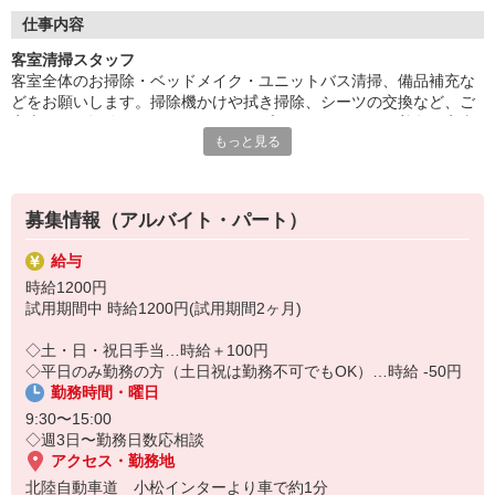
どんな世代の方でも働きやすい、お客様も働くスタッフも居心地
の良いホテルを心がけております。
仕事内容
客室清掃スタッフ
客室全体のお掃除・ベッドメイク・ユニットバス清掃、備品補充な
どをお願いします。掃除機かけや拭き掃除、シーツの交換など、ご
家庭でのお掃除とほぼ同じですが、プロのワザやコツを普段の家事
もっと見る
に活かすこともできます。
募集情報（アルバイト・パート）
給与
時給1200円
試用期間中 時給1200円(試用期間2ヶ月)
◇土・日・祝日手当…時給＋100円
◇平日のみ勤務の方（土日祝は勤務不可でもOK）…時給 -50円
勤務時間・曜日
9:30〜15:00
◇週3日〜勤務日数応相談
アクセス・勤務地
北陸自動車道 小松インターより車で約1分