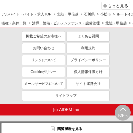
もっと見る
アルバイト・バイト・求人TOP
北陸・甲信越
石川県
小松市
ルートイ
職種・条件一覧
清掃・警備・ビルメンテナンス・設備管理
北陸・甲信越
掲載ご希望のお客様へ
よくある質問
お問い合わせ
利用規約
リンクについて
プライバシーポリシー
Cookieポリシー
個人情報保護方針
メールサービスについて
サイト運営会社
サイトマップ
(c) AIDEM Inc.
TOPへ
閲覧履歴を見る