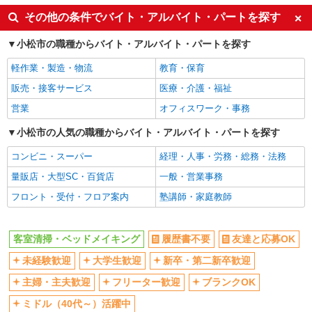
車通勤OK
扶養内勤務OK
その他の条件でバイト・アルバイト・パートを探す
副業・WワークOK
交通費支給
小松市の職種からバイト・アルバイト・パートを探す
社会保険あり
軽作業・製造・物流
教育・保育
販売・接客サービス
医療・介護・福祉
営業
オフィスワーク・事務
小松市の人気の職種からバイト・アルバイト・パートを探す
コンビニ・スーパー
経理・人事・労務・総務・法務
量販店・大型SC・百貨店
一般・営業事務
フロント・受付・フロア案内
塾講師・家庭教師
客室清掃・ベッドメイキング
履歴書不要
友達と応募OK
未経験歓迎
大学生歓迎
新卒・第二新卒歓迎
主婦・主夫歓迎
フリーター歓迎
ブランクOK
ミドル（40代～）活躍中