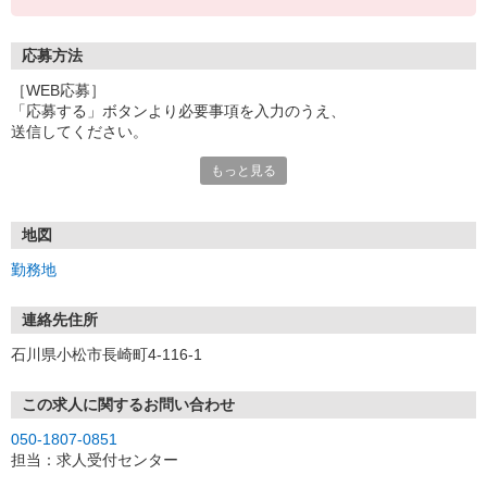
応募方法
［WEB応募］
「応募する」ボタンより必要事項を入力のうえ、
送信してください。
もっと見る
［電話応募］
「イーアイデムを見た」と言って頂けると
スムーズにお繋ぎすることができます。
地図
繋がりにくい時はお手数ですが、
勤務地
再度おかけ直しください。
連絡先住所
◇応募後のプロセス
石川県小松市長崎町4-116-1
─────────────────────────
店舗または開業準備室にて
面接(1回・30分ほど)します。
この求人に関するお問い合わせ
050-1807-0851
＊履歴書は不要です（入社時提出あり）
担当：求人受付センター
＊選考状況により書類選考を行う場合もございます
（別途ご連絡／履歴書不返却）