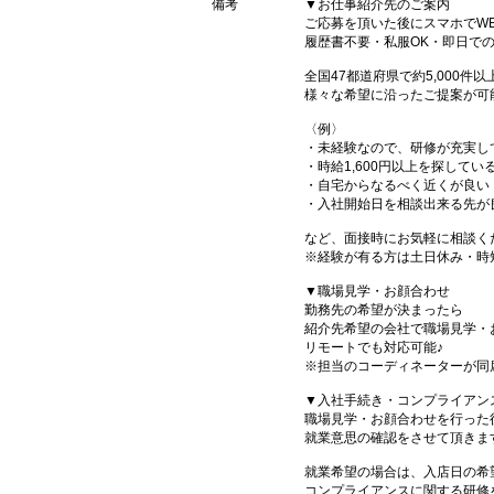
備考
▼お仕事紹介先のご案内
ご応募を頂いた後にスマホでW
履歴書不要・私服OK・即日で
全国47都道府県で約5,000
様々な希望に沿ったご提案が可
〈例〉
・未経験なので、研修が充実し
・時給1,600円以上を探してい
・自宅からなるべく近くが良い
・入社開始日を相談出来る先が
など、面接時にお気軽に相談く
※経験が有る方は土日休み・時
▼職場見学・お顔合わせ
勤務先の希望が決まったら
紹介先希望の会社で職場見学・
リモートでも対応可能♪
※担当のコーディネーターが同
▼入社手続き・コンプライアン
職場見学・お顔合わせを行った
就業意思の確認をさせて頂きま
就業希望の場合は、入店日の希
コンプライアンスに関する研修