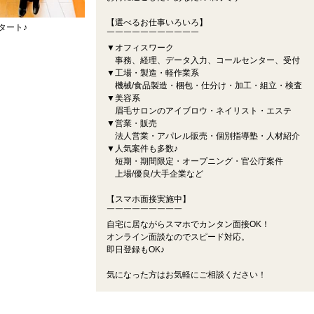
【選べるお仕事いろいろ】
タート♪
￣￣￣￣￣￣￣￣￣￣￣
▼オフィスワーク
事務、経理、データ入力、コールセンター、受付
▼工場・製造・軽作業系
機械/食品製造・梱包・仕分け・加工・組立・検査
▼美容系
眉毛サロンのアイブロウ・ネイリスト・エステ
▼営業・販売
法人営業・アパレル販売・個別指導塾・人材紹介
▼人気案件も多数♪
短期・期間限定・オープニング・官公庁案件
上場/優良/大手企業など
【スマホ面接実施中】
￣￣￣￣￣￣￣￣￣
自宅に居ながらスマホでカンタン面接OK！
オンライン面談なのでスピード対応。
即日登録もOK♪
気になった方はお気軽にご相談ください！