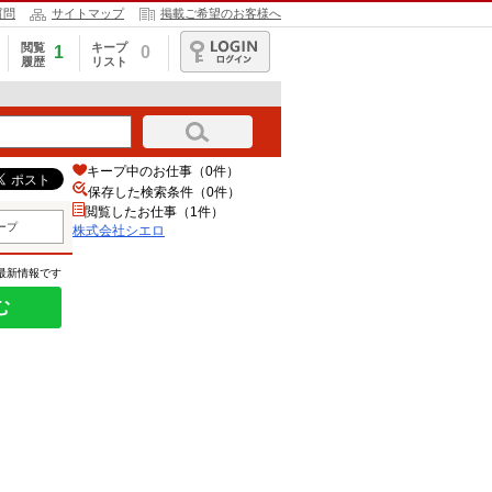
質問
サイトマップ
掲載ご希望のお客様へ
閲覧
キープ
1
0
履歴
リスト
ログイン
キープ中のお仕事（0件）
保存した検索条件（
0
件）
閲覧したお仕事（1件）
ープ
株式会社シエロ
の最新情報です
む