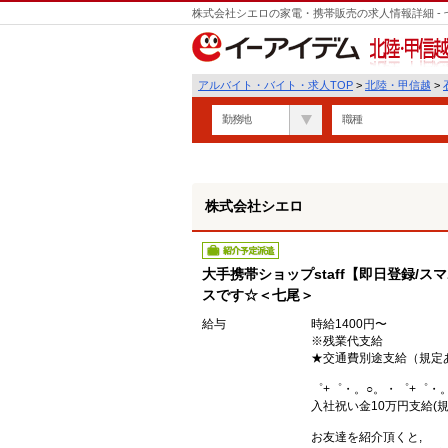
株式会社シエロの家電・携帯販売の求人情報詳細 -
遣
北陸・甲信越
アルバイト・バイト・求人TOP
>
北陸・甲信越
>
勤務地
職種
株式会社シエロ
紹介予定派遣
大手携帯ショップstaff【即日登録/
スです☆＜七尾＞
給与
時給1400円〜
※残業代支給
★交通費別途支給（規定
゜+゜・。○。・゜+゜・
入社祝い金10万円支給(規
お友達を紹介頂くと,