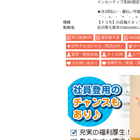
インセンティブ支給(規定
★月2回払い・週払い可
゜・。○。・゜+゜・。○
職種
【ドコモ】の店舗スタッ
勤務地
石川県七尾市のdocomo
即日勤務OK
履歴書不要
Web
語学力を活かせる（英語以外）
ボ
髪型・髪色自由
ネイルOK
ピア
入社祝い金あり
各種手当（家族・