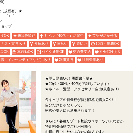
有)
能（規程有）★
。・゜+゜
フ
ショップ
面接OK
未経験歓迎
ミドル（40代～）活躍中
英語が活かせる
ーナス・賞与あり
昇給あり
日払い
週払い
10時～勤務OK
スOK
車通勤OK
バイク通勤OK
交通費支給
社会保険あり
役職・インセンティブなど）あり
制服貸与
社員登用あり
★即日勤務OK！履歴書不要★
★20代・30代・40代が活躍しています♪
★ネイル・髪型・アクセサリー自由(規定あり)
各キャリアの新機種が特別価格で購入OK！！
自分だけじゃなくって、
家族や友人にも適用されます！
さらに！各種リゾート施設やスポーツジムなどが
特別割引価格でご利用可能☆
お得に過ごしたいあなたの味方です♪