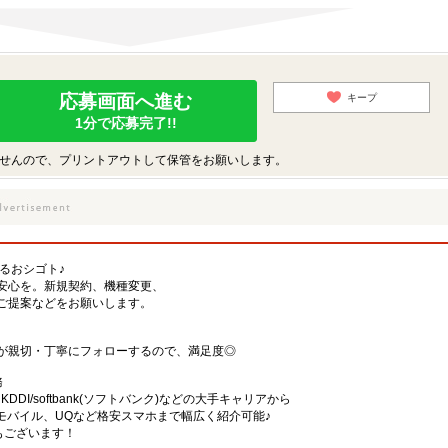
応募画面へ進む
キープ
1分で応募完了!!
せんので、プリントアウトして保管をお願いします。
するおシゴト♪
安心を。新規契約、機種変更、
ご提案などをお願いします。
が親切・丁寧にフォローするので、満足度◎
務
)・KDDI/softbank(ソフトバンク)などの大手キャリアから
、楽天モバイル、UQなど格安スマホまで幅広く紹介可能♪
舗もございます！