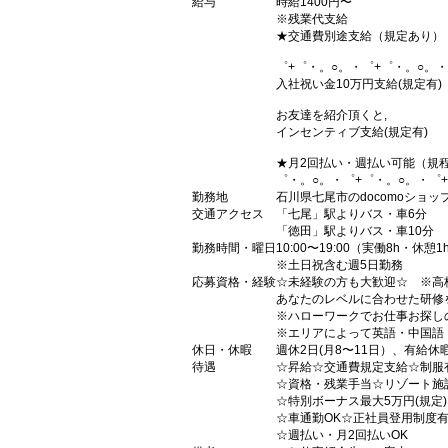
給与
時給1400円〜
※残業代支給
★交通費別途支給（規定あり）
゜+゜・。○。・゜+゜・。○。・
入社祝い金10万円支給(規定有)
お友達を紹介頂くと,
インセンティブ支給(規定有)
★月2回払い・週払い可能（規
゜・。○。・゜+゜・。○。・゜
勤務地
石川県七尾市のdocomoショッ
交通アクセス
「七尾」駅よりバス・車6分
「徳田」駅よりバス・車10分
勤務時間・曜日
10:00〜19:00（実働8h・休憩1
※土日祝含む週5日勤務
応募資格・経験
☆未経験の方も大歓迎☆ ※高
あなたのレベルに合わせた研修
※ハローワークでお仕事お探し
※エリアによって英語・中国語
休日・休暇
週休2日(月8〜11日）、有給休
待遇
☆昇給☆交通費規定支給☆制服
☆資格・残業手当☆リゾート施
☆特別ボーナス最大5万円(規定
☆車通勤OK☆正社員登用制度
☆週払い・月2回払いOK