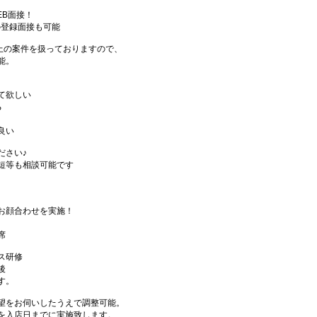
EB面接！
の登録面接も可能
件以上の案件を扱っておりますので、
能。
て欲しい
る
良い
ださい♪
短等も相談可能です
お顔合わせを実施！
席
ス研修
後
す。
望をお伺いしたうえで調整可能。
を入店日までに実施致します。