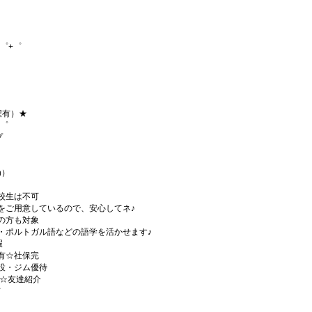
゜+゜
程有）★
+゜
プ
h）
校生は不可
をご用意しているので、安心してネ♪
の方も対象
・ポルトガル語などの語学を活かせます♪
暇
有☆社保完
設・ジム優待
)☆友達紹介
有