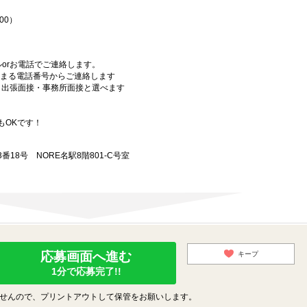
00）
orお電話でご連絡します。
始まる電話番号からご連絡します
）・出張面接・事務所面接と選べます
もOKです！
18号 NORE名駅8階801-C号室
応募画面へ進む
キープ
1分で応募完了!!
せんので、プリントアウトして保管をお願いします。