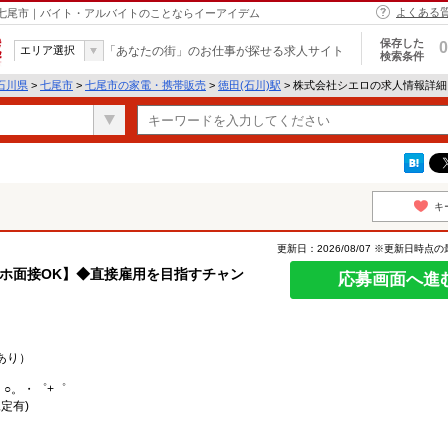
よくある
 七尾市｜バイト・アルバイトのことならイーアイデム
保存した
0
エリア選択
「あなたの街」のお仕事が探せる求人サイト
検索条件
石川県
>
七尾市
>
七尾市の家電・携帯販売
>
徳田(石川)駅
> 株式会社シエロの求人情報詳細
キ
更新日：2026/08/07 ※更新日時点
スマホ面接OK】◆直接雇用を目指すチャン
応募画面へ進
あり）
。○。・゜+゜
定有)