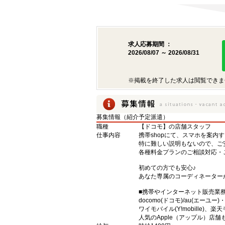
求人応募期間 ：
2026/08/07 ～ 2026/08/31
※掲載を終了した求人は閲覧できま
募集情報（紹介予定派遣）
職種
【ドコモ】の店舗スタッフ
仕事内容
携帯shopにて、スマホを案内
特に難しい説明もないので、ご
各種料金プランのご相談対応・
初めての方でも安心♪
あなた専属のコーディネーター
■携帯やインターネット販売業
docomo(ドコモ)/au(エーユー
ワイモバイル(Y!mobille)
人気のApple（アップル）店