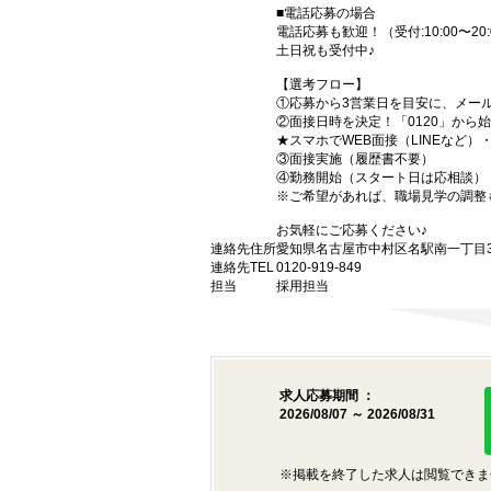
■電話応募の場合
電話応募も歓迎！（受付:10:00〜20:
土日祝も受付中♪
【選考フロー】
①応募から3営業日を目安に、メール
②面接日時を決定！「0120」から
★スマホでWEB面接（LINEなど
③面接実施（履歴書不要）
④勤務開始（スタート日は応相談）
※ご希望があれば、職場見学の調整
お気軽にご応募ください♪
連絡先住所
愛知県名古屋市中村区名駅南一丁目3番
連絡先TEL
0120-919-849
担当
採用担当
求人応募期間 ：
2026/08/07 ～ 2026/08/31
※掲載を終了した求人は閲覧できま