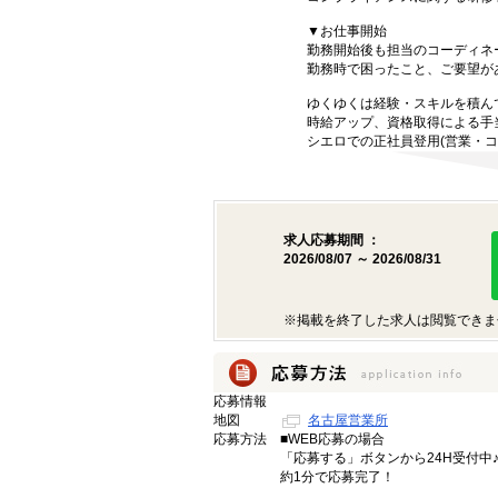
▼お仕事開始
勤務開始後も担当のコーディネ
勤務時で困ったこと、ご要望が
ゆくゆくは経験・スキルを積ん
時給アップ、資格取得による手
シエロでの正社員登用(営業・コ
求人応募期間 ：
2026/08/07 ～ 2026/08/31
※掲載を終了した求人は閲覧できま
応募情報
地図
名古屋営業所
応募方法
■WEB応募の場合
「応募する」ボタンから24H受付中
約1分で応募完了！