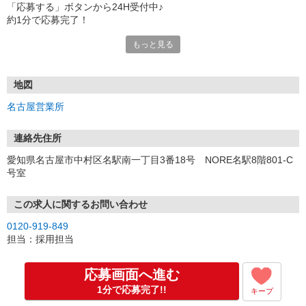
「応募する」ボタンから24H受付中♪
約1分で応募完了！
もっと見る
■電話応募の場合
電話応募も歓迎！（受付:10:00〜20:00）
土日祝も受付中♪
地図
【選考フロー】
名古屋営業所
①応募から3営業日を目安に、メールorお電話でご連絡します。
②面接日時を決定！「0120」から始まる電話番号からご連絡します
★スマホでWEB面接（LINEなど）・出張面接・事務所面接と選べま
連絡先住所
す
愛知県名古屋市中村区名駅南一丁目3番18号 NORE名駅8階801-C
③面接実施（履歴書不要）
号室
④勤務開始（スタート日は応相談）
※ご希望があれば、職場見学の調整もOKです！
この求人に関するお問い合わせ
お気軽にご応募ください♪
0120-919-849
担当：採用担当
応募画面へ進む
1分で応募完了!!
キープ