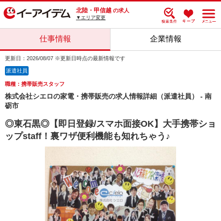
北陸・甲信越
の求人
▼エリア変更
仕事情報
企業情報
更新日：2026/08/07 ※更新日時点の最新情報です
派遣社員
職種：携帯販売スタッフ
株式会社シエロの家電・携帯販売の求人情報詳細（派遣社員） - 南
砺市
◎東石黒◎【即日登録/スマホ面接OK】大手携帯ショ
ップstaff！裏ワザ便利機能も知れちゃう♪