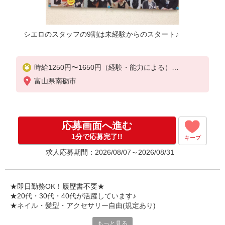
シエロのスタッフの9割は未経験からのスタート♪
時給1250円〜1650円（経験・能力による）
※残業代支給
富山県南砺市
★交通費別途支給（規定あり）
゜+゜・。○。・゜+゜・。○。・゜+゜
入社祝い金10万円支給(規定有)
応募画面へ進む
お友達を紹介頂くと,
1分で応募完了!!
キープ
インセンティブ支給(規定有)
求人応募期間：2026/08/07～2026/08/31
★月2回払い・週払い可能（規程有）★
゜・。○。・゜+゜・。○。・゜+゜
★即日勤務OK！履歴書不要★
★20代・30代・40代が活躍しています♪
★ネイル・髪型・アクセサリー自由(規定あり)
もっと見る
新しい機種やプラン。