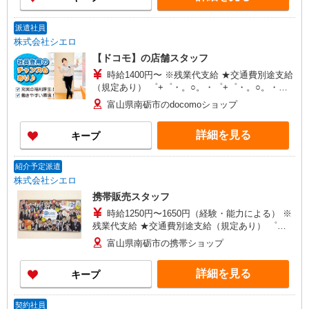
派遣社員
株式会社シエロ
【ドコモ】の店舗スタッフ
時給1400円〜 ※残業代支給 ★交通費別途支給
（規定あり） ゜+゜・。○。・゜+゜・。○。・゜
+゜ 入社祝い金10万円支給(規定有) お友達を紹介
富山県南砺市のdocomoショップ
頂くと, インセンティブ支給(規定有) ★月2回払
い・週払い可能（規程有）★ ゜・。○。・゜
詳細を見る
キープ
+゜・。○。・゜+゜
紹介予定派遣
株式会社シエロ
携帯販売スタッフ
時給1250円〜1650円（経験・能力による） ※
残業代支給 ★交通費別途支給（規定あり） ゜
+゜・。○。・゜+゜・。○。・゜+゜ 入社祝い金10
富山県南砺市の携帯ショップ
万円支給(規定有) お友達を紹介頂くと, インセンテ
ィブ支給(規定有) ★月2回払い・週払い可能（規程
詳細を見る
キープ
有）★ ゜・。○。・゜+゜・。○。・゜+゜
契約社員