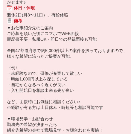
かせます♪
休日・休暇
週休2日(月8〜11日）、有給休暇
備考
▼お仕事紹介先のご案内
ご応募を頂いた後にスマホでWEB面接！
履歴書不要・私服OK・即日での登録面接も可能
全国47都道府県で約5,000件以上の案件を扱っておりますので、
様々な希望に沿ったご提案が可能。
〈例〉
・未経験なので、研修が充実して欲しい
・時給1,600円以上を探している
・自宅からなるべく近くが良い
・入社開始日を相談出来る先が良い
など、面接時にお気軽に相談ください♪
※経験が有る方は土日休み・時短等も相談可能です
▼職場見学・お顔合わせ
勤務先の希望が決まったら
紹介先希望の会社で職場見学・お顔合わせを実施！