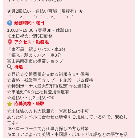
￣￣￣￣￣￣￣￣￣
自宅に居ながらスマホでカンタン面接OK！
★月2回払い・週払い可能（規程有）★
オンライン面談なのでスピード対応。
゜・。○。・゜+゜・。○。・゜+゜
勤務時間・曜日
10:00〜19:00（実働8h・休憩1h）
※土日祝含む週5日勤務
アクセス・勤務地
「東石黒」駅よりバス・車3分
「福光」駅よりバス・車3分
富山県南砺市の携帯ショップ
待遇
☆昇給☆交通費規定支給☆制服有☆社保完
☆資格・残業手当☆リゾート施設・ジム優待
☆特別ボーナス最大5万円(規定)☆友達紹介
☆車通勤OK☆正社員登用制度有
☆週払い・月2回払いOK
応募資格・経験
☆未経験の方も大歓迎☆ ※高校生は不可
あなたのレベルに合わせた研修をご用意しているので、安心し
てネ♪
※ハローワークでお仕事お探しの方も対象
※エリアによって英語・中国語・ポルトガル語などの語学を活