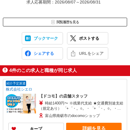
求人応募期間：2026/08/07～2026/08/31
閲覧履歴を見る
ブックマーク
ポストする
シェアする
URLをシェア
4
件のこの求人と職種が同じ求人
紹介予定派遣
株式会社シエロ
【ドコモ】の店舗スタッフ
時給1400円〜 ※残業代支給 ★交通費別途支給
（規定あり） ゜+゜・。○。・゜+゜・。○。・゜
+゜ 入社祝い金10万円支給(規定有) お友達を紹介
富山県南砺市のdocomoショップ
頂くと, インセンティブ支給(規定有) ★月2回払
い・週払い可能（規程有）★ ゜・。○。・゜
詳細を見る
キープ
+゜・。○。・゜+゜