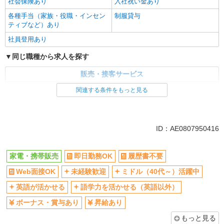
社会保険あり
入社祝い金あり
各種手当（家族・役職・インセン
制服貸与
ティブなど）あり
社員登用あり
同じ職種から求人を探す
販売・接客サービス
家電・携帯販売
関連する条件をもっと見る
同じ特徴から求人を探す
未経験歓迎
ミドル（40代～）活躍中
ID：AE0807950416
英語が活かせる
ボーナス・賞与あり
日払い
車通勤OK
家電・携帯販売
即日勤務OK
履歴書不要
交通費支給
社会保険あり
Web面接OK
未経験歓迎
ミドル（40代～）活躍中
社員登用あり
英語が活かせる
語学力を活かせる（英語以外）
ボーナス・賞与あり
昇給あり
もっと見る