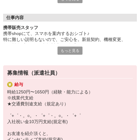
日々変わる専門知識を覚えるのはやっぱり大変。
でも心配ご無用！
仕事内容
シエロのご紹介するお店は、チームワークが良く
携帯販売スタッフ
お互いに教え合ったり、フォローしあったりする
携帯shopにて、スマホを案内するおシゴト♪
和気あいあいとした人間関係がある店舗ばかり！
特に難しい説明もないので、ご安心を。新規契約、機種変更、
皆で一緒にステップアップしましょう♪
各種料金プランのご相談対応・ご提案などをお願いします。
もっと見る
【選べるお仕事いろいろ】
初めての方でも安心♪
￣￣￣￣￣￣￣￣￣￣￣
あなた専属のコーディネーターが親切・丁寧にフォローするので、
▼オフィスワーク
満足度◎
事務、経理、データ入力、コールセンター、受付
募集情報（派遣社員）
▼工場・製造・軽作業系
■携帯やインターネット販売業務
機械/食品製造・梱包・仕分け・加工・組立・検査
給与
docomo(ドコモ)/au(エーユー)・KDDI/softbank(ソフトバンク)など
▼美容系
時給1250円〜1650円（経験・能力による）
の大手キャリアから
眉毛サロンのアイブロウ・ネイリスト・エステ
※残業代支給
ワイモバイル(Y!mobille)、楽天モバイル、UQなど格安スマホまで幅
▼営業・販売
★交通費別途支給（規定あり）
広く紹介可能♪
法人営業・アパレル販売・個別指導塾・人材紹介
人気のApple（アップル）店舗もございます！
▼人気案件も多数♪
゜+゜・。○。・゜+゜・。○。・゜+゜
短期・期間限定・オープニング・官公庁案件
入社祝い金10万円支給(規定有)
上場/優良/大手企業など
お友達を紹介頂くと,
【スマホ面接実施中】
インセンティブ支給(規定有)