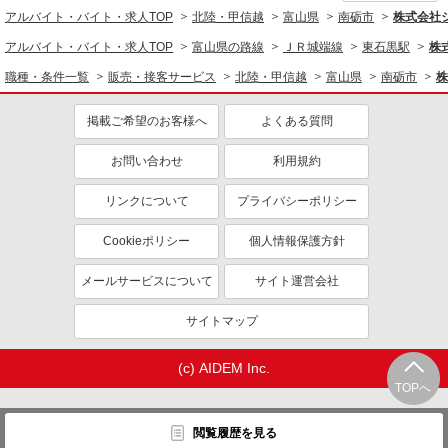
アルバイト・バイト・求人TOP
北陸・甲信越
富山県
南砺市
株式会社
アルバイト・バイト・求人TOP
富山県の路線
ＪＲ城端線
東石黒駅
株
職種・条件一覧
販売・接客サービス
北陸・甲信越
富山県
南砺市
株
掲載ご希望のお客様へ
よくある質問
お問い合わせ
利用規約
リンクについて
プライバシーポリシー
Cookieポリシー
個人情報保護方針
メールサービスについて
サイト運営会社
サイトマップ
(c) AIDEM Inc.
TOPへ
閲覧履歴を見る