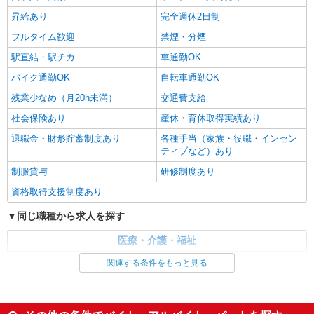
時給1500円〜2125円 ＜日払い有/週払い有/交
通費全支給(ガソリン代含む)＞
昇給あり
完全週休2日制
茅野市ほか 周辺エリア多数
フルタイム歓迎
禁煙・分煙
駅直結・駅チカ
車通勤OK
詳細を見る
キープ
バイク通勤OK
自転車通勤OK
残業少なめ（月20h未満）
交通費支給
社会保険あり
産休・育休取得実績あり
退職金・財形貯蓄制度あり
各種手当（家族・役職・インセン
ティブなど）あり
制服貸与
研修制度あり
資格取得支援制度あり
同じ職種から求人を探す
医療・介護・福祉
介護職・ヘルパー
関連する条件をもっと見る
同じ特徴から求人を探す
未経験歓迎
ミドル（40代～）活躍中