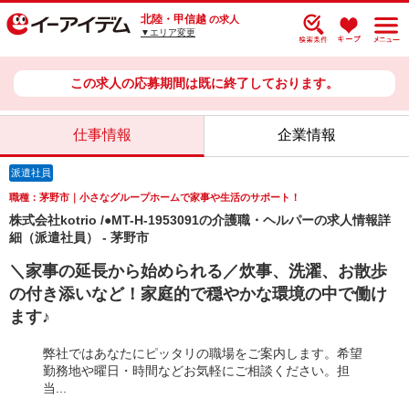
北陸・甲信越
の求人
▼エリア変更
この求人の応募期間は既に終了しております。
仕事情報
企業情報
派遣社員
職種：茅野市｜小さなグループホームで家事や生活のサポート！
株式会社kotrio /●MT-H-1953091の介護職・ヘルパーの求人情報詳
細（派遣社員） - 茅野市
＼家事の延長から始められる／炊事、洗濯、お散歩
の付き添いなど！家庭的で穏やかな環境の中で働け
ます♪
弊社ではあなたにピッタリの職場をご案内します。希望
勤務地や曜日・時間などお気軽にご相談ください。担
当...