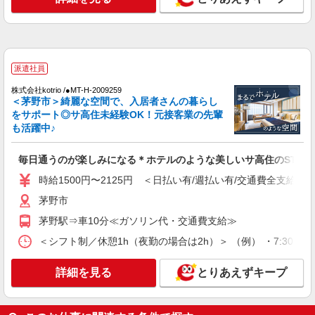
時給1500円〜2125円 ＜日払い有/週払い有/交
通費全支給(ガソリン代含む)＞
茅野市ほか 周辺エリア多数
派遣社員
詳細を見る
キープ
株式会社kotrio /●MT-H-2009259
＜茅野市＞綺麗な空間で、入居者さんの暮らし
派遣社員
をサポート◎サ高住未経験OK！元接客業の先輩
株式会社kotrio /●MT-H-2006292
も活躍中♪
茅野市＊グループホームSTAFF＊生活のサポ
ート業務を担当
毎日通うのが楽しみになる＊ホテルのような美しいサ高住のSTAF
時給1500円〜2125円 ＜日払い有/週払い有/交
時給1500円〜2125円 ＜日払い有/週払い有/交通費全支給(ガ
通費全支給(ガソリン代含む)＞
茅野市
茅野市
茅野駅⇒車10分≪ガソリン代・交通費支給≫
詳細を見る
キープ
＜シフト制／休憩1h（夜勤の場合は2h）＞ （例） ・7:30〜16:30
派遣社員
詳細を見る
とりあえずキープ
株式会社kotrio /●MT-H-2012245
茅野市｜未経験でも大丈夫◎研修が手厚い有料
住宅の介護♪