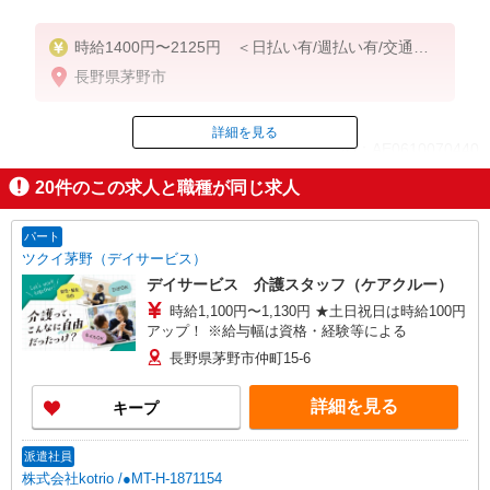
時給1400円〜2125円 ＜日払い有/週払い有/交通費
全支給(ガソリン代含む)＞
長野県茅野市
詳細を見る
ID：AE0610070440
20
件のこの求人と職種が同じ求人
掲載期間終了
パート
ツクイ茅野（デイサービス）
デイサービス 介護スタッフ（ケアクルー）
時給1,100円〜1,130円 ★土日祝日は時給100円
アップ！ ※給与幅は資格・経験等による
長野県茅野市仲町15-6
詳細を見る
キープ
派遣社員
株式会社kotrio /●MT-H-1871154