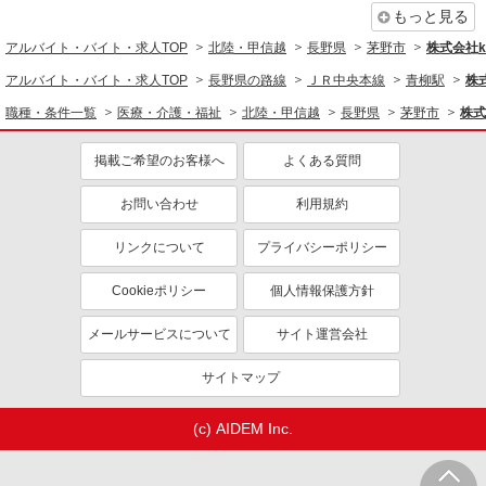
もっと見る
アルバイト・バイト・求人TOP
北陸・甲信越
長野県
茅野市
株式会社ko
アルバイト・バイト・求人TOP
長野県の路線
ＪＲ中央本線
青柳駅
株式
職種・条件一覧
医療・介護・福祉
北陸・甲信越
長野県
茅野市
株式
掲載ご希望のお客様へ
よくある質問
お問い合わせ
利用規約
リンクについて
プライバシーポリシー
Cookieポリシー
個人情報保護方針
メールサービスについて
サイト運営会社
サイトマップ
(c) AIDEM Inc.