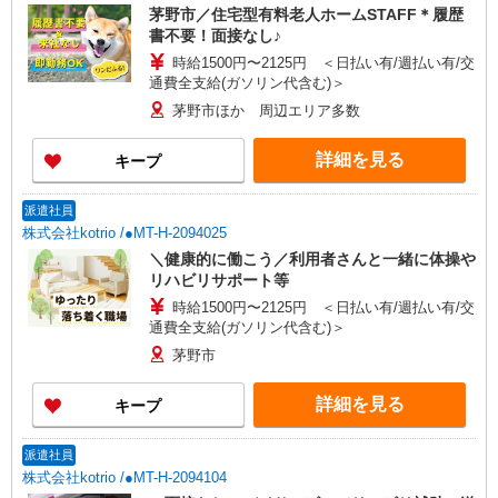
茅野市／住宅型有料老人ホームSTAFF＊履歴
書不要！面接なし♪
時給1500円〜2125円 ＜日払い有/週払い有/交
通費全支給(ガソリン代含む)＞
茅野市ほか 周辺エリア多数
詳細を見る
キープ
派遣社員
株式会社kotrio /●MT-H-2094025
＼健康的に働こう／利用者さんと一緒に体操や
リハビリサポート等
時給1500円〜2125円 ＜日払い有/週払い有/交
通費全支給(ガソリン代含む)＞
茅野市
詳細を見る
キープ
派遣社員
株式会社kotrio /●MT-H-2094104