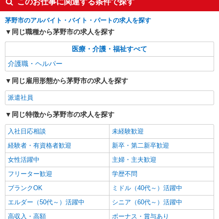
このお仕事に関連する条件で探す
時給1500円〜2125円 ＜日払い有/週払い有/交
通費全支給(ガソリン代含む)＞
茅野市のアルバイト・バイト・パートの求人を探す
茅野市
同じ職種から茅野市の求人を探す
詳細を見る
キープ
医療・介護・福祉すべて
介護職・ヘルパー
派遣社員
株式会社kotrio /●MT-H-2102339
同じ雇用形態から茅野市の求人を探す
茅野市≫料理や洗濯など、家事サポートメイン
派遣社員
の仕事！◆週3〜
時給1500円〜2125円 ＜日払い有/週払い有/交
同じ特徴から茅野市の求人を探す
通費全支給(ガソリン代含む)＞
入社日応相談
未経験歓迎
茅野市
経験者・有資格者歓迎
新卒・第二新卒歓迎
詳細を見る
キープ
女性活躍中
主婦・主夫歓迎
フリーター歓迎
学歴不問
派遣社員
株式会社kotrio /●MT-H-2067094
ブランクOK
ミドル（40代～）活躍中
茅野市≫家庭的でこぢんまりしたグルホ＊家事
エルダー（50代～）活躍中
シニア（60代～）活躍中
サポートなど
高収入・高額
ボーナス・賞与あり