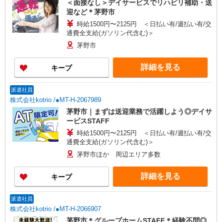
＜面接なし＞デイサービスでリハビリ補助・送
迎など＊茅野市
時給1500円〜2125円 ＜日払い有/週払い有/交
通費全支給(ガソリン代含む)＞
茅野市
詳細を見る
キープ
派遣社員
株式会社kotrio /●MT-H-2067989
茅野市｜まずは送迎業務で活躍しよう◎デイサ
ービスSTAFF
時給1500円〜2125円 ＜日払い有/週払い有/交
通費全支給(ガソリン代含む)＞
茅野市ほか 周辺エリア多数
詳細を見る
キープ
派遣社員
株式会社kotrio /●MT-H-2066907
茅野市＊グループホームSTAFF＊経験不問◎