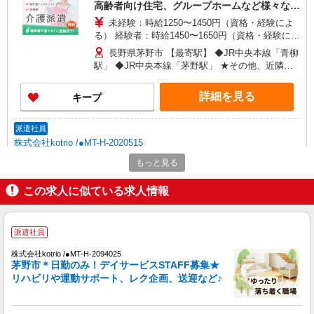
高齢者向け住宅、グループホームなど様々な勤
務先から選べます。
未経験：時給1250〜1450円（資格・経験によ
る） 経験者：時給1450〜1650円（資格・経験によ
る） ◎月収例 時給1650円×1日8時間×22日（週5
長野県茅野市 【最寄駅】 ◆JR中央本線「青柳
日）＝29万400円 ◆昇給あり ◆支払い方法 ※日払
駅」 ◆JR中央本線「茅野駅」 ★その他、近隣に
い/週払い/月払い対応も可能です。詳しくは面談時
多数勤務地あります！
にご相談ください。 ◆交通費：別途全額支給 ※当
詳細を見る
キープ
社規定あり
派遣社員
株式会社kotrio /●MT-H-2020515
茅野市★未経験OKの人間関係に悩まない職場
もっと見る
へ★サ高住スタッフ
時給1500円〜2125円 ＜日払い有/週払い有/交
この求人に似ている求人情報
通費全支給(ガソリン代含む)＞
茅野市
派遣社員
詳細を見る
キープ
株式会社kotrio /●MT-H-2094025
茅野市＊日勤のみ！デイサービスSTAFF募集★
リハビリや運動サポート、レク企画、送迎など♪
派遣社員
株式会社kotrio /●MT-H-2010188
茅野市＊少人数グルホで利用者さんと家事や掃