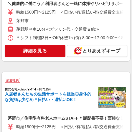
＼健康的に働こう／利用者さんと一緒に体操やリハビリサポート等
除など♪日払いOK
時給1500円〜2125円 ＜日払い有/週払い有/交通費全支給(ガ
時給1500円〜2125円 ＜日払い有/週払い有/交
通費全支給(ガソリン代含む)＞
茅野市
茅野市
茅野駅⇒車10分≪ガソリン代・交通費支給≫
＊シフト制/週3日〜OK/休憩1h (例) 8:00〜17:00 9:00〜18:
詳細を見る
キープ
詳細を見る
とりあえずキープ
派遣社員
株式会社kotrio /●MT-H-1905974
茅野市▼綺麗なサ高住で生活ケア▼清掃やフロ
アの巡回など
時給1500円〜2125円 ＜日払い有/週払い有/交
派遣社員
通費全支給(ガソリン代含む)＞
株式会社kotrio /●MT-H-1871154
茅野市
入居者さんたちの生活サポートを担当◎身体的
な負担は少なめ＊日払い・週払いOK！
詳細を見る
キープ
派遣社員
茅野市／住宅型有料老人ホームSTAFF＊履歴書不要！面接なし♪
株式会社kotrio /●MT-H-2068903
時給1500円〜2125円 ＜日払い有/週払い有/交通費全支給(ガ
茅野市の小さいデイサービス★残業なし♪日勤