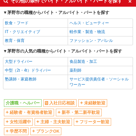
その他の条件でバイト・アルバイト・パートを探す
ボーナス・賞与あり
車通勤OK
茅野市の職種からバイト・アルバイト・パートを探す
交通費支給
社会保険あり
飲食・フード
ヘルス・ビューティー
産休・育休取得実績あり
IT・クリエイティブ
軽作業・製造・物流
教育・保育
ファッション・アパレル
茅野市の人気の職種からバイト・アルバイト・パートを探す
大型ドライバー
食品製造・加工
中型（2t・4t）ドライバー
薬剤師
塾講師・家庭教師
サービス提供責任者・ソーシャル
ワーカー
介護職・ヘルパー
入社日応相談
未経験歓迎
経験者・有資格者歓迎
新卒・第二新卒歓迎
女性活躍中
主婦・主夫歓迎
フリーター歓迎
学歴不問
ブランクOK