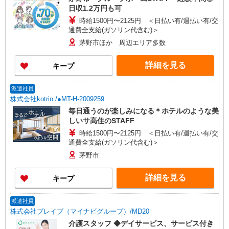
日収1.2万円も可
時給1500円〜2125円 ＜日払い有/週払い有/交
通費全支給(ガソリン代含む)＞
茅野市ほか 周辺エリア多数
詳細を見る
キープ
派遣社員
株式会社kotrio /●MT-H-2009259
毎日通うのが楽しみになる＊ホテルのような美
しいサ高住のSTAFF
時給1500円〜2125円 ＜日払い有/週払い有/交
通費全支給(ガソリン代含む)＞
茅野市
詳細を見る
キープ
派遣社員
株式会社ブレイブ（マイナビグループ）/MD20
介護スタッフ ◆デイサービス、サービス付き