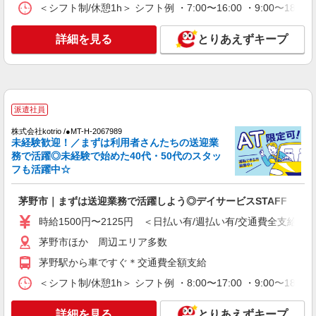
グルホの世話人♪
＜シフト制/休憩1h＞ シフト例 ・7:00〜16:00 ・9:00〜18:
時給1500円〜2125円 ＜日払い有/週払い有/交
通費全支給(ガソリン代含む)＞
詳細を見る
とりあえずキープ
茅野市
詳細を見る
キープ
派遣社員
派遣社員
株式会社kotrio /●MT-H-1732727
株式会社kotrio /●MT-H-2067989
未経験歓迎！／まずは利用者さんたちの送迎業
サ高住職員＊残業しているようじゃダメか、定
務で活躍◎未経験で始めた40代・50代のスタッ
時でね、帰らないと
フも活躍中☆
時給1500円〜2125円 ＜日払い有/週払い有/交
通費全支給(ガソリン代含む)＞
茅野市｜まずは送迎業務で活躍しよう◎デイサービスSTAFF
茅野市ほか 周辺エリア多数
時給1500円〜2125円 ＜日払い有/週払い有/交通費全支給(ガ
詳細を見る
キープ
茅野市ほか 周辺エリア多数
茅野駅から車ですぐ＊交通費全額支給
派遣社員
株式会社kotrio /●MT-H-1811318
＜シフト制/休憩1h＞ シフト例 ・8:00〜17:00 ・9:00〜18:
障がい者デイで送迎、見守りなど★茅野市★運
転できる方急募
詳細を見る
とりあえずキープ