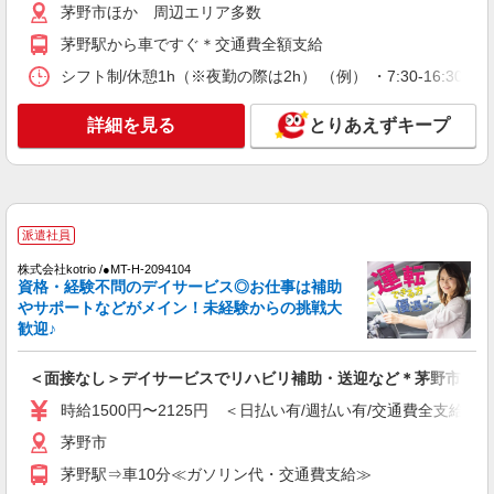
のみ◎夜はおうち時間
茅野市ほか 周辺エリア多数
時給1500円〜2125円 ＜日払い有/週払い有/交
茅野駅から車ですぐ＊交通費全額支給
通費全支給(ガソリン代含む)＞
シフト制/休憩1h（※夜勤の際は2h） （例） ・7:30-16:30 ・9:
茅野市
詳細を見る
とりあえずキープ
詳細を見る
キープ
派遣社員
株式会社kotrio /●MT-H-1980961
<茅野市>高時給&シフト柔軟でいいとこ取り♪
派遣社員
サ高住の補助STAFF
株式会社kotrio /●MT-H-2094104
時給1500円〜2125円 ＜日払い有/週払い有/交
資格・経験不問のデイサービス◎お仕事は補助
通費全支給(ガソリン代含む)＞
やサポートなどがメイン！未経験からの挑戦大
歓迎♪
茅野市
詳細を見る
＜面接なし＞デイサービスでリハビリ補助・送迎など＊茅野市
キープ
時給1500円〜2125円 ＜日払い有/週払い有/交通費全支給(ガ
派遣社員
茅野市
株式会社kotrio /●MT-H-2067358
茅野駅⇒車10分≪ガソリン代・交通費支給≫
茅野市/未経験OK★誰かの支えになれる人に！