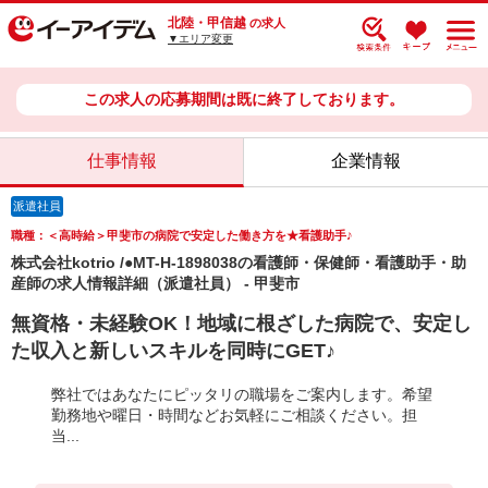
北陸・甲信越
の求人
▼エリア変更
この求人の応募期間は既に終了しております。
仕事情報
企業情報
派遣社員
職種：＜高時給＞甲斐市の病院で安定した働き方を★看護助手♪
株式会社kotrio /●MT-H-1898038の看護師・保健師・看護助手・助
産師の求人情報詳細（派遣社員） - 甲斐市
無資格・未経験OK！地域に根ざした病院で、安定し
た収入と新しいスキルを同時にGET♪
弊社ではあなたにピッタリの職場をご案内します。希望
勤務地や曜日・時間などお気軽にご相談ください。担
当...