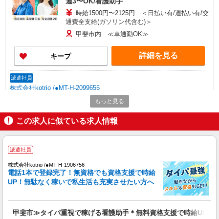
週3〜OK/看護助手
時給1500円〜2125円 ＜日払い有/週払い有/交
通費全支給(ガソリン代含む)＞
甲斐市内 ≪車通勤OK≫
詳細を見る
キープ
派遣社員
株式会社kotrio /●MT-H-2099655
デイサービス看護STAFF｜面接なし！履歴書
もっと見る
不要！ブランクOK◎
この求人に似ている求人情報
時給2000円〜2500円＜交通費全額支給(ガソリ
ン代含む)/日払い可/週払い可＞
甲斐市内 ≪車通勤OK≫
派遣社員
詳細を見る
キープ
株式会社kotrio /●MT-H-1906756
電話1本で登録完了！無資格でも資格支援で時給
UP！無駄なく稼いで私生活も充実させたい方へ
派遣社員
株式会社kotrio /●MT-H-2021443
甲斐市｜家庭と両立できる＊デイサービス看護
甲斐市≫タイパ重視で稼げる看護助手＊無料資格支援で時給UP
師【夜勤なし】