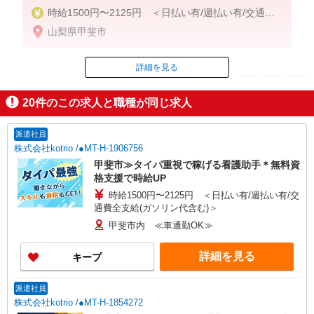
時給1500円〜2125円 ＜日払い有/週払い有/交通費
全支給(ガソリン代含む)＞
山梨県甲斐市
詳細を見る
ID：AE0610064519
20
件のこの求人と職種が同じ求人
掲載期間終了
派遣社員
株式会社kotrio /●MT-H-1906756
甲斐市≫タイパ重視で稼げる看護助手＊無料資
格支援で時給UP
時給1500円〜2125円 ＜日払い有/週払い有/交
通費全支給(ガソリン代含む)＞
甲斐市内 ≪車通勤OK≫
詳細を見る
キープ
派遣社員
株式会社kotrio /●MT-H-1854272