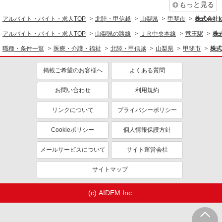
もっと見る
アルバイト・バイト・求人TOP
北陸・甲信越
山梨県
甲斐市
株式会社ko
アルバイト・バイト・求人TOP
山梨県の路線
ＪＲ中央本線
竜王駅
株式
職種・条件一覧
医療・介護・福祉
北陸・甲信越
山梨県
甲斐市
株式
掲載ご希望のお客様へ
よくある質問
お問い合わせ
利用規約
リンクについて
プライバシーポリシー
Cookieポリシー
個人情報保護方針
メールサービスについて
サイト運営会社
サイトマップ
(c) AIDEM Inc.