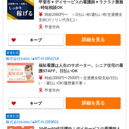
甲斐市▼デイサービスの看護師▼ラクラク業務
♪時短相談OK
時給2000円〜 ＜日払い有/週払い有/交通費全
支給(ガソリン代含む)＞
甲斐市内
詳細を見る
キープ
派遣社員
株式会社kotrio /●MT-H-1854218
福祉看護は人生のサポーター。シニア住宅の看
護STAFF。日払いOK
時給2000円〜2500円＜交通費全額支給/日払
い・週払いOK/履歴書不要＞
甲斐市内
詳細を見る
キープ
派遣社員
株式会社kotrio /●MT-H-1959601
20代〜50代活躍中！デイサービスの看護師＊