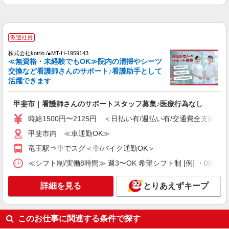
通費全支給(ガソリン代含む)＞
甲斐市内 ≪車通勤OK≫
派遣社員
詳細を見る
キープ
株式会社kotrio /●MT-H-1959143
≪無資格・未経験でもOK≫院内の清掃やシーツ
派遣社員
交換など看護師さんのサポート♪看護助手として
株式会社kotrio /●MT-H-2020732
活躍できます
≪甲斐市≫年齢不問！０からスタートでも活躍
できる看護助手♪
甲斐市｜看護師さんのサポートスタッフ募集♪医療行為なし
時給1500円〜2125円 ＜日払い有/週払い有/交
時給1500円〜2125円 ＜日払い有/週払い有/交通費全支給(ガ
通費全支給(ガソリン代含む)＞
甲斐市内 ≪車通勤OK≫
甲斐市内 ≪車通勤OK≫
竜王駅⇒車でスグ＜車/バイク通勤OK＞
詳細を見る
キープ
≪シフト制/実働8時間≫ 週3〜OK 希望シフト制 [例] ・08:00 〜 17
派遣社員
詳細を見る
とりあえずキープ
株式会社kotrio /●MT-H-1980690
甲斐市＊看護助手＊日払いOK！推し活の軍資
金も即ゲット◎
このお仕事に関連する条件で探す
時給1500円〜2125円 ＜日払い有/週払い有/交