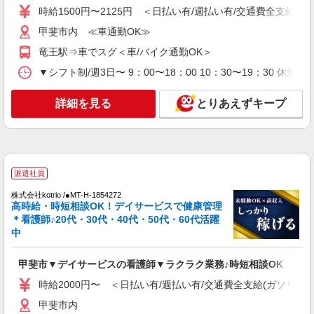
時給1500円〜2125円 ＜日払い有/週払い有/交通費全支給(ガ
時給2300円〜2875円 ＜日払い有/週払い有/交
通費全支給(ガソリン代含む)＞
甲斐市内 ≪車通勤OK≫
甲斐市内 ≪車通勤OK≫
竜王駅⇒車でスグ＜車/バイク通勤OK＞
▼シフト制/週3日〜 9：00〜18：00 10：30〜19：30 休
詳細を見る
キープ
詳細を見る
とりあえずキープ
派遣社員
株式会社kotrio /●MT-H-1815694
甲斐市★病院でお掃除/食事の配膳など♪★激募
★
時給1500円〜2125円 ＜日払い有/週払い有/交
派遣社員
通費全支給(ガソリン代含む)＞
株式会社kotrio /●MT-H-1854272
甲斐市内
高時給・時短相談OK！デイサービスで健康管理
＊看護師♪20代・30代・40代・50代・60代活躍
詳細を見る
キープ
中
派遣社員
甲斐市▼デイサービスの看護師▼ラクラク業務♪時短相談OK
株式会社kotrio /●MT-H-2086573
時給2000円〜 ＜日払い有/週払い有/交通費全支給(ガソリン代
高収入を目指したい方必見！未経験でも日収
1.1万〜可！看護助手
甲斐市内