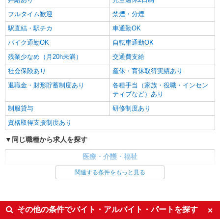
【活動エリア】山梨県甲斐市及びその周辺
遠隔面談 1件：1500〜1691円 ・電話支援 1
フルタイム歓迎
禁煙・分煙
件：1,000円〜1,429円 ・メール支援 1件：500円
詳細を見る
キープ
※上記金額に消費税を加えた金額をお支払いいた
駅直結・駅チカ
車通勤OK
します ※交通費・電話代は弊社負担。その他、支
援内容により細則あり。
バイク通勤OK
自転車通勤OK
残業少なめ（月20h未満）
交通費支給
社会保険あり
産休・育休取得実績あり
退職金・財形貯蓄制度あり
各種手当（家族・役職・インセン
ティブなど）あり
制服貸与
研修制度あり
資格取得支援制度あり
同じ職種から求人を探す
医療・介護・福祉
看護師・保健師・看護助手・助産師
関連する条件をもっと見る
同じ特徴から求人を探す
未経験歓迎
ミドル（40代～）活躍中
その他の条件でバイト・アルバイト・パートを探す
ボーナス・賞与あり
車通勤OK