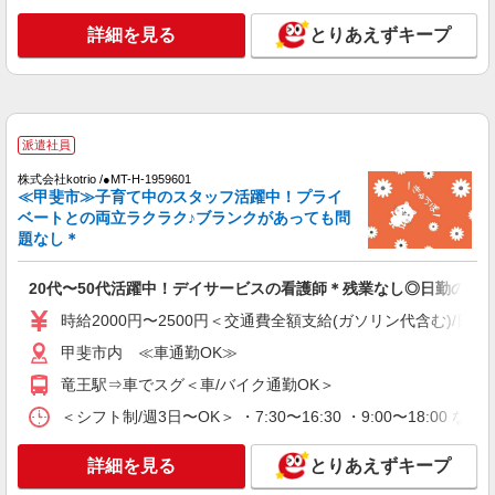
時給1500円〜2125円 ＜日払い有/週払い有/交
通費全支給(ガソリン代含む)＞
詳細を見る
とりあえずキープ
甲斐市内 ≪車通勤OK≫
詳細を見る
キープ
派遣社員
派遣社員
株式会社kotrio /●MT-H-2093255
株式会社kotrio /●MT-H-1959601
≪甲斐市≫子育て中のスタッフ活躍中！プライ
＜甲斐市＞病院の看護助手＊日払いOK！即高
ベートとの両立ラクラク♪ブランクがあっても問
収入可♪
題なし＊
時給1500円〜2125円 ＜日払い有/週払い有/交
通費全支給(ガソリン代含む)＞
20代〜50代活躍中！デイサービスの看護師＊残業なし◎日勤のみ
甲斐市内 ≪車通勤OK≫
時給2000円〜2500円＜交通費全額支給(ガソリン代含む)/日払
詳細を見る
キープ
甲斐市内 ≪車通勤OK≫
竜王駅⇒車でスグ＜車/バイク通勤OK＞
派遣社員
株式会社kotrio /●MT-H-1977386
＜シフト制/週3日〜OK＞ ・7:30〜16:30 ・9:00〜18:00 な
≪甲斐市／看護助手≫子育て世代活躍中！働き
やすい環境♪
詳細を見る
とりあえずキープ
時給1500円〜2125円 ＜日払い有/週払い有/交