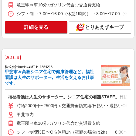
時給1500円〜2125円 ＜日払い有/週払い有/交
竜王駅⇒車10分♪ガソリン代含む交通費支給
通費全支給(ガソリン代含む)＞
シフト制 ・7:00〜16:00（休憩1時間） ・8:00〜17:00
甲斐市内 ≪車通勤OK≫
詳細を見る
とりあえずキープ
詳細を見る
キープ
派遣社員
株式会社kotrio /●MT-H-1908983
甲斐市＊病院のサポート役♪高時給＆充実の研
派遣社員
修で安心スタート
株式会社kotrio /●MT-H-1854218
時給1500円〜2125円 ＜日払い有/週払い有/交
甲斐市≫高級シニア住宅で健康管理など。福祉
通費全支給(ガソリン代含む)＞
看護は人生のサポーター。生活を支えるお仕事
です。
甲斐市内 ≪車通勤OK≫
詳細を見る
福祉看護は人生のサポーター。シニア住宅の看護STAFF。日払いO
キープ
時給2000円〜2500円＜交通費全額支給/日払い・週払いOK/
派遣社員
甲斐市内
株式会社kotrio /●MT-H-2086553
竜王駅⇒車10分♪ガソリン代含む交通費支給
はじめてでも安心。と思える看護助手★甲斐市
★履歴書不要
シフト制/週3日〜OK/休憩1h（夜勤の場合は2h） ・8:00〜17:0