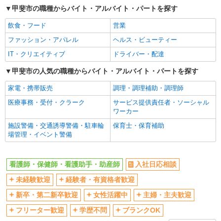
甲斐市の職種からバイト・アルバイト・パートを探す
交通費支給
社会保険あり
飲食・フード
営業
産休・育休取得実績あり
ファッション・アパレル
ヘルス・ビューティー
IT・クリエイティブ
ドライバー・配達
甲斐市の人気の職種からバイト・アルバイト・パートを探す
家電・携帯販売
調理・調理補助・調理師
医療事務・受付・クラーク
サービス提供責任者・ソーシャル
ワーカー
施設警備・交通誘導警備・駐車輪
保育士・保育補助
場管理・イベント警備
看護師・保健師・看護助手・助産師
入社日応相談
未経験歓迎
経験者・有資格者歓迎
新卒・第二新卒歓迎
女性活躍中
主婦・主夫歓迎
フリーター歓迎
学歴不問
ブランクOK