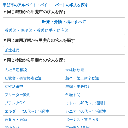
通費全支給(ガソリン代含む)＞
甲斐市のアルバイト・バイト・パートの求人を探す
甲斐市内 ≪車通勤OK≫
同じ職種から甲斐市の求人を探す
詳細を見る
キープ
医療・介護・福祉すべて
看護師・保健師・看護助手・助産師
派遣社員
株式会社kotrio /●MT-H-2086534
同じ雇用形態から甲斐市の求人を探す
甲斐市＊綺麗な病院で看護助手デビュー♪無資
派遣社員
格・未経験OK
時給1500円〜2125円 ＜日払い有/週払い有/交
同じ特徴から甲斐市の求人を探す
通費全支給(ガソリン代含む)＞
入社日応相談
未経験歓迎
甲斐市内 ≪車通勤OK≫
経験者・有資格者歓迎
新卒・第二新卒歓迎
詳細を見る
キープ
女性活躍中
主婦・主夫歓迎
フリーター歓迎
学歴不問
業務委託
SOMPOヘルスサポート株式会社 全支援対応コース
ブランクOK
ミドル（40代～）活躍中
特定保健指導（保健師・管理栄養士）
エルダー（50代～）活躍中
シニア（60代～）活躍中
報酬：完全出来高制 報酬額（消費税抜き）：
高収入・高額
ボーナス・賞与あり
・事業所一括面談(対面) 1日：10,000円〜14,716
円 ・個別訪問(対面) 1件：4,286円〜5,239円 ・
昇給あり
完全週休2日制