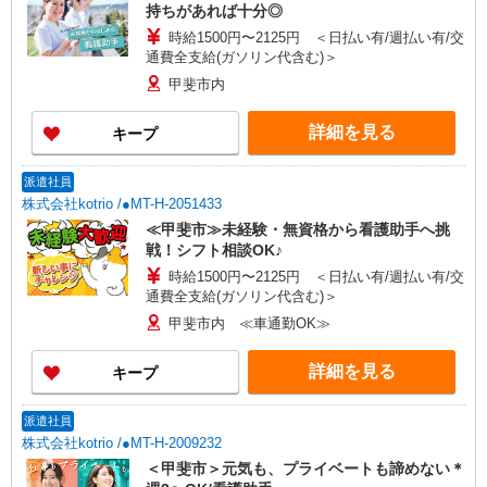
持ちがあれば十分◎
時給1500円〜2125円 ＜日払い有/週払い有/交
通費全支給(ガソリン代含む)＞
甲斐市内
詳細を見る
キープ
派遣社員
株式会社kotrio /●MT-H-2051433
≪甲斐市≫未経験・無資格から看護助手へ挑
戦！シフト相談OK♪
時給1500円〜2125円 ＜日払い有/週払い有/交
通費全支給(ガソリン代含む)＞
甲斐市内 ≪車通勤OK≫
詳細を見る
キープ
派遣社員
株式会社kotrio /●MT-H-2009232
＜甲斐市＞元気も、プライベートも諦めない＊