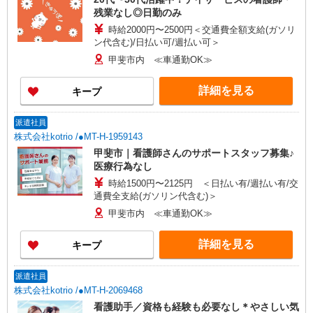
残業なし◎日勤のみ
時給2000円〜2500円＜交通費全額支給(ガソリ
ン代含む)/日払い可/週払い可＞
甲斐市内 ≪車通勤OK≫
詳細を見る
キープ
派遣社員
株式会社kotrio /●MT-H-1959143
甲斐市｜看護師さんのサポートスタッフ募集♪
医療行為なし
時給1500円〜2125円 ＜日払い有/週払い有/交
通費全支給(ガソリン代含む)＞
甲斐市内 ≪車通勤OK≫
詳細を見る
キープ
派遣社員
株式会社kotrio /●MT-H-2069468
看護助手／資格も経験も必要なし＊やさしい気